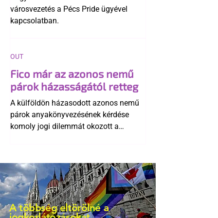
városvezetés a Pécs Pride ügyével
kapcsolatban.
OUT
Fico már az azonos nemű
párok házasságától retteg
A külföldön házasodott azonos nemű
párok anyakönyvezésének kérdése
komoly jogi dilemmát okozott a
szlovák belügynek, miközben Robert
Fico szerint az alkotmány
egyértelműen tiltja a házasságuk
elismerését. Közben az ellenzéken belül
is vita robbant ki arról, hogy vissza
kellene-e vonni a kormány konzervatív
A többség eltörölné a
alkotmánymódosítását
jogkorlátozásokat