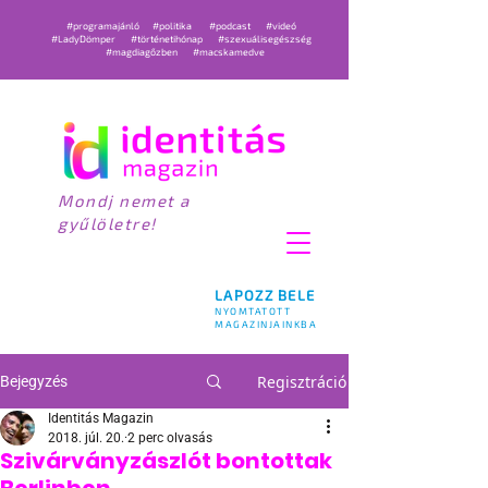
#programajánló
#politika
#podcast
#videó
#LadyDömper
#történetihónap
#szexuálisegészség
#magdiagőzben
#macskamedve
Mondj nemet a
gyűlöletre!
LAPOZZ BELE
NYOMTATOTT
MAGAZINJAINKBA
Regisztráció
Bejegyzés
Identitás Magazin
2018. júl. 20.
2 perc olvasás
Szivárványzászlót bontottak