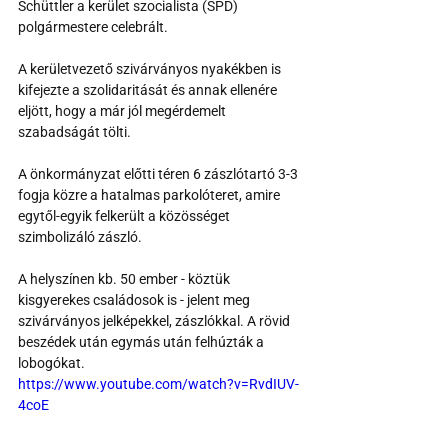
Schüttler a kerület szocialista (SPD) 
polgármestere celebrált.
A kerületvezető szivárványos nyakékben is 
kifejezte a szolidaritását és annak ellenére 
eljött, hogy a már jól megérdemelt 
szabadságát tölti.
A önkormányzat előtti téren 6 zászlótartó 3-3 
fogja közre a hatalmas parkolóteret, amire 
egytől-egyik felkerült a közösséget 
szimbolizáló zászló.
A helyszínen kb. 50 ember - köztük 
kisgyerekes családosok is - jelent meg 
szivárványos jelképekkel, zászlókkal. A rövid 
beszédek után egymás után felhúzták a 
lobogókat.
https://www.youtube.com/watch?v=RvdIUV-
4coE