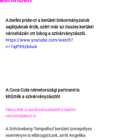
Berlinben
A berlini pride-ot a kerületi önkormányzatok 
sajátjuknak érzik, ezért már az összes kerületi 
városházán ott lobog a szivárványzászló.
https://www.youtube.com/watch?
v=7ajPX9zbAu4
A Coca-Cola németországi partnerei is 
kitűzték a szivárványzászlót
Felvonták a szivárványzászlót a berlini 
városházákon is 
A Schöneberg-Tempelhof kerületi ünnepélyes 
eseményre is ellátogattunk, amit Angelika 