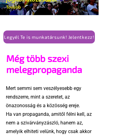
Tovább
Legyél Te is munkatársunk! Jelentkezz!
Még több szexi
melegpropaganda
Mert semmi sem veszélyesebb egy
rendszerre, mint a szeretet, az
önazonosság és a közösség ereje.
Ha van propaganda, amitől félni kell, az
nem a szivárványzászló, hanem az,
amelyik elhiteti velünk, hogy csak akkor