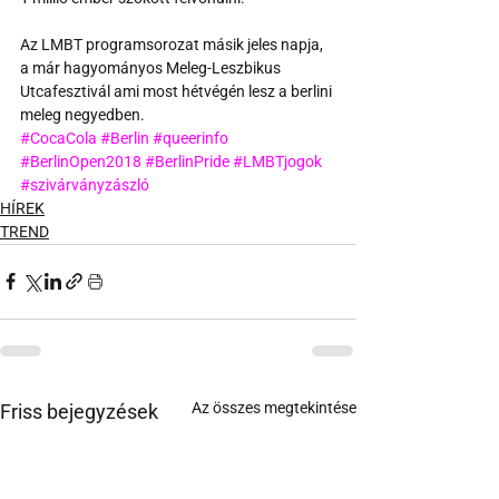
Az LMBT programsorozat másik jeles napja, 
a már hagyományos Meleg-Leszbikus 
Utcafesztivál ami most hétvégén lesz a berlini 
meleg negyedben.
#CocaCola
#Berlin
#queerinfo
#BerlinOpen2018
#BerlinPride
#LMBTjogok
#szivárványzászló
HÍREK
TREND
Az összes megtekintése
Friss bejegyzések