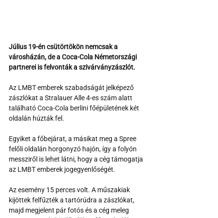
Július 19-én csütörtökön nemcsak a 
városházán, de a Coca-Cola Németországi 
partnerei is felvonták a szivárványzászlót.
Az LMBT emberek szabadságát jelképező 
zászlókat a Stralauer Alle 4-es szám alatt 
található Coca-Cola berlini főépületének két 
oldalán húzták fel.
Egyiket a főbejárat, a másikat meg a Spree 
felőli oldalán horgonyzó hajón, így a folyón 
messziről is lehet látni, hogy a cég támogatja 
az LMBT emberek jogegyenlőségét.
Az esemény 15 perces volt. A műszakiak 
kijöttek felfűzték a tartórúdra a zászlókat, 
majd megjelent pár fotós és a cég meleg 