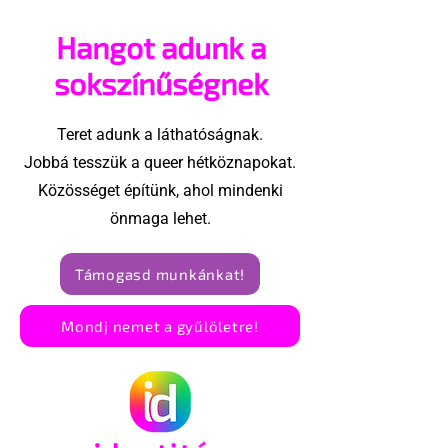
vehetsz a Pécs Pride
akadtak ki
Hangot adunk a
megvalósításában
konzervatívok
Egyesült Áll
sokszínűségnek
Teret adunk a láthatóságnak.
Jobbá tesszük a queer hétköznapokat.
Közösséget építünk, ahol mindenki
önmaga lehet.
Támogasd munkánkat!
Mondj nemet a gyűlöletre!