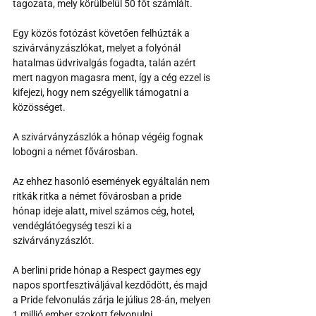
tagozata, mely körülbelül 50 főt számlált.
Egy közös fotózást követően felhúzták a 
szivárványzászlókat, melyet a folyónál 
hatalmas üdvrivalgás fogadta, talán azért 
mert nagyon magasra ment, így a cég ezzel is 
kifejezi, hogy nem szégyellik támogatni a 
közösséget.
A szivárványzászlók a hónap végéig fognak 
lobogni a német fővárosban.
Az ehhez hasonló események egyáltalán nem 
ritkák ritka a német fővárosban a pride 
hónap ideje alatt, mivel számos cég, hotel, 
vendéglátóegység teszi ki a 
szivárványzászlót.
A berlini pride hónap a Respect gaymes egy 
napos sportfesztiváljával kezdődött, és majd 
a Pride felvonulás zárja le július 28-án, melyen 
1 millió ember szokott felvonulni.