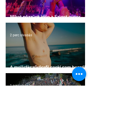
Miket nézzünk idén a Sziget queer
sátrában?
2 perc olvasás
A mellrákszűrésről senki sem beszél a
mellkasi műtétek után - pedig kellene
1 perc olvasás
Támogathatsz és ajánlhatsz: Te is
részt vehetsz a Pécs Pride
megvalósításában