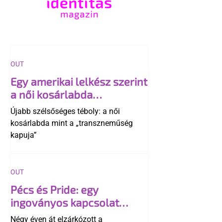
OUT
Egy amerikai lelkész szerint
a női kosárlabda
transzneműséghez vezet
Újabb szélsőséges téboly: a női
kosárlabda mint a „transzneműség
kapuja”
OUT
Pécs és Pride: egy
ingoványos kapcsolat
története
Négy éven át elzárkózott a