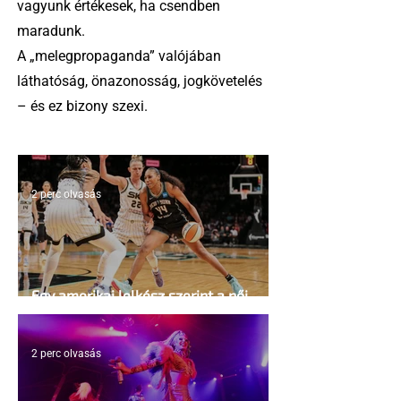
vagyunk értékesek, ha csendben
maradunk.
A „melegpropaganda” valójában
láthatóság, önazonosság, jogkövetelés
– és ez bizony szexi.
2 perc olvasás
Egy amerikai lelkész szerint a női
kosárlabda transzneműséghez vezet
2 perc olvasás