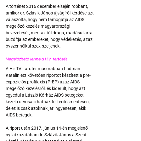
A történet 2016 december elsején robbant, 
amikor dr. Szlávik János újságírói kérdése azt 
válaszolta, hogy nem támogatja az AIDS 
megelőző kezelés magyarországi 
bevezetését, mert az túl drága, ráadásul arra 
buzdítja az embereket, hogy védekezés, azaz 
óvszer nélkül szex-szeljenek.
Megelőzhető lenne a HIV-fertőzés 
A Hír TV Látótér műsorábban Ludmán 
Katalin ezt követően riportot készített a pre-
expozíciós profilaxis (PrEP) azaz AIDS 
megelőző kezelésről, és kiderült, hogy azt 
egyedül a László Kórház AIDS betegeket 
kezelő orvosai írhatnák fel térítésmentesen, 
de ez is csak azoknak jár ingyenesen, akik 
AIDS betegek.
A riport után 2017. június 14-én megjelenő 
nyilatkozatában dr. Szlávik János a Szent 