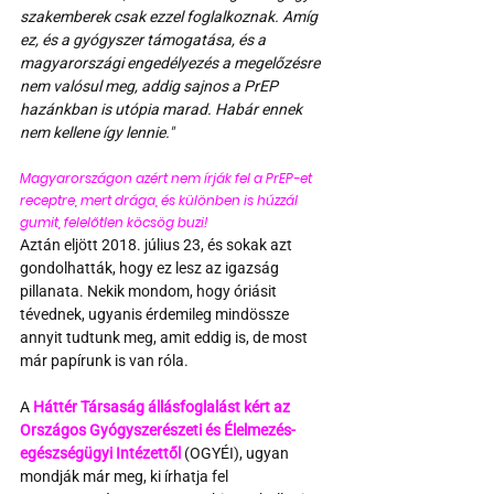
szakemberek csak ezzel foglalkoznak. Amíg 
ez, és a gyógyszer támogatása, és a 
magyarországi engedélyezés a megelőzésre 
nem valósul meg, addig sajnos a PrEP 
hazánkban is utópia marad. Habár ennek 
nem kellene így lennie."
Magyarországon azért nem írják fel a PrEP-et 
receptre, mert drága, és különben is húzzál 
gumit, felelőtlen köcsög buzi! 
Aztán eljött 2018. július 23, és sokak azt 
gondolhatták, hogy ez lesz az igazság 
pillanata. Nekik mondom, hogy óriásit 
tévednek, ugyanis érdemileg mindössze 
annyit tudtunk meg, amit eddig is, de most 
már papírunk is van róla.
A 
Háttér Társaság állásfoglalást kért az 
Országos Gyógyszerészeti és Élelmezés-
egészségügyi Intézettől 
(OGYÉI), ugyan 
mondják már meg, ki írhatja fel 