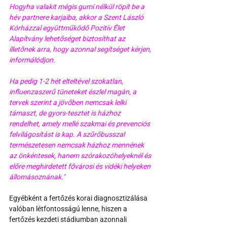
Hogyha valakit mégis gumi nélkül röpít be a 
hév partnere karjaiba, akkor a Szent László 
Kórházzal együttműködő Pozitív Élet 
Alapítvány lehetőséget biztosíthat az 
illetőnek arra, hogy azonnal segítséget kérjen, 
informálódjon. 
Ha pedig 1-2 hét elteltével szokatlan, 
influenzaszerű tüneteket észlel magán, a 
tervek szerint a jövőben nemcsak lelki 
támaszt, de gyors-tesztet is házhoz 
rendelhet, amely mellé szakmai és prevenciós 
felvilágosítást is kap. A szűrőbusszal 
természetesen nemcsak házhoz mennének 
az önkéntesek, hanem szórakozóhelyeknél és 
előre meghirdetett fővárosi és vidéki helyeken 
állomásoznának."
Egyébként a fertőzés korai diagnosztizálása 
valóban létfontosságú lenne, hiszen a 
fertőzés kezdeti stádiumban azonnali 