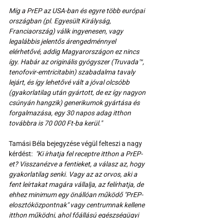
Míg a PrEP az USA-ban és egyre több európai 
országban (pl. Egyesült Királyság, 
Franciaország) válik ingyenesen, vagy 
legalábbis jelentős árengedménnyel 
elérhetővé, addig Magyarországon ez nincs 
így. Habár az originális gyógyszer (Truvada™, 
tenofovir-emtricitabin) szabadalma tavaly 
lejárt, és így lehetővé vált a jóval olcsóbb 
(gyakorlatilag után gyártott, de ez így nagyon 
csúnyán hangzik) generikumok gyártása és 
forgalmazása, egy 30 napos adag itthon 
továbbra is 70 000 Ft-ba kerül."
Tamási Béla bejegyzése végül felteszi a nagy 
kérdést:  
"Ki írhatja fel receptre itthon a PrEP-
et? Visszanézve a fentieket, a válasz az, hogy 
gyakorlatilag senki. Vagy az az orvos, aki a 
fent leírtakat magára vállalja, az felírhatja, de 
ehhez minimum egy önállóan működő "PrEP-
elosztóközpontnak" vagy centrumnak kellene 
itthon működni, ahol főállású egészségügyi 