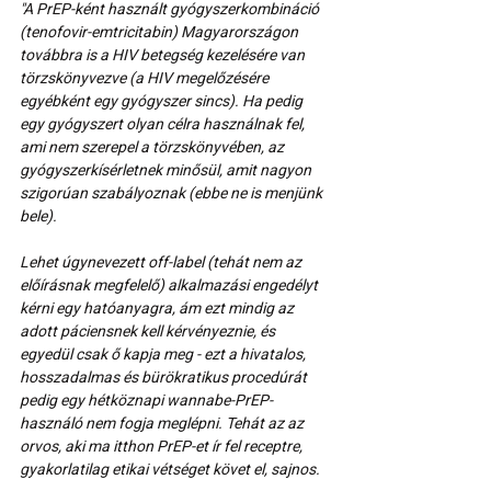
"A PrEP-ként használt gyógyszerkombináció 
(tenofovir-emtricitabin) Magyarországon 
továbbra is a HIV betegség kezelésére van 
törzskönyvezve (a HIV megelőzésére 
egyébként egy gyógyszer sincs). Ha pedig 
egy gyógyszert olyan célra használnak fel, 
ami nem szerepel a törzskönyvében, az 
gyógyszerkísérletnek minősül, amit nagyon 
szigorúan szabályoznak (ebbe ne is menjünk 
bele). 
Lehet úgynevezett off-label (tehát nem az 
előírásnak megfelelő) alkalmazási engedélyt 
kérni egy hatóanyagra, ám ezt mindig az 
adott páciensnek kell kérvényeznie, és 
egyedül csak ő kapja meg - ezt a hivatalos, 
hosszadalmas és bürökratikus procedúrát 
pedig egy hétköznapi wannabe-PrEP-
használó nem fogja meglépni. Tehát az az 
orvos, aki ma itthon PrEP-et ír fel receptre, 
gyakorlatilag etikai vétséget követ el, sajnos.