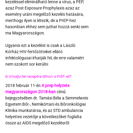
kezeléssel eliminálható lenne a vírus, a PEP, 
azaz Post Exposure Prophylaxis azaz az 
esemény utáni megelőző kezelés hatására, 
merthogy ilyen is létezik, de a PrEP-hez 
hasonlóan ehhez sem juthat hozzá senki sem 
ma Magyarországon.
Ugyanis ezt a kezelést is csak a László 
Kórház HIV-fertőzötteket ellátó 
infektológusai írhatják fel, de erre valamiért 
nem szokott sor kerülni
Ki írhatja fel receptre itthon a PrEP-et? 
2018 február 11-én 
A prep helyzete 
magyarországon 2018-ban
 című 
bejegyzésében dr. Tamási Béla a Semmelweis 
Egyetem Bőr-, Nemikórtani és Bőronkológiai 
Klinika munkatársa, és az STD ambulancia 
helyettes vezetője a következőket foglalta 
össze az AIDS megelőző kezelésről: