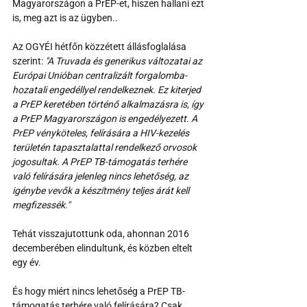
Magyarországon a PrEP-et, hiszen hallani ezt 
is, meg azt is az ügyben..
Az OGYÉI hétfőn közzétett állásfoglalása 
szerint: 
"A Truvada és generikus változatai az 
Európai Unióban centralizált forgalomba-
hozatali engedéllyel rendelkeznek. Ez kiterjed 
a PrEP keretében történő alkalmazásra is, így 
a PrEP Magyarországon is engedélyezett. A 
PrEP vényköteles, felírására a HIV-kezelés 
területén tapasztalattal rendelkező orvosok 
jogosultak. A PrEP TB-támogatás terhére 
való felírására jelenleg nincs lehetőség, az 
igénybe vevők a készítmény teljes árát kell 
megfizessék."
Tehát visszajutottunk oda, ahonnan 2016 
decemberében elindultunk, és közben eltelt 
egy év. 
És hogy miért nincs lehetőség a PrEP TB-
támogatás terhére való felírására? Csak.