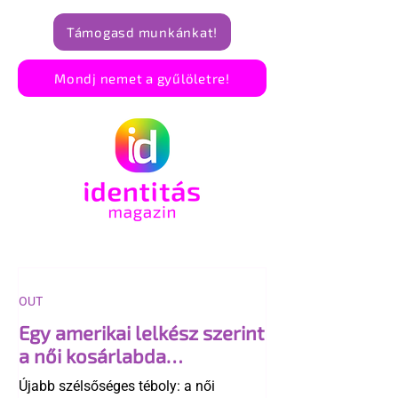
Támogasd munkánkat!
Mondj nemet a gyűlöletre!
OUT
Egy amerikai lelkész szerint
a női kosárlabda
transzneműséghez vezet
Újabb szélsőséges téboly: a női