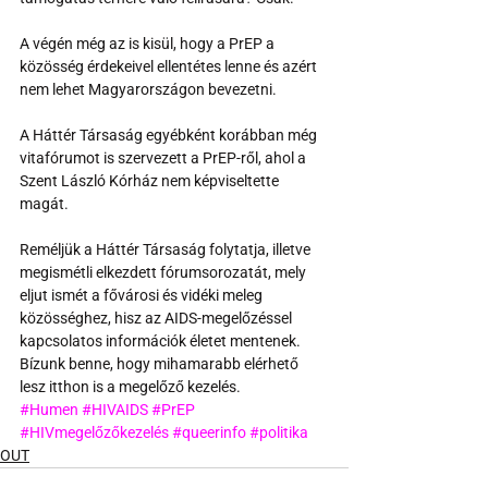
A végén még az is kisül, hogy a PrEP a 
közösség érdekeivel ellentétes lenne és azért 
nem lehet Magyarországon bevezetni.
A Háttér Társaság egyébként korábban még 
vitafórumot is szervezett a PrEP-ről, ahol a 
Szent László Kórház nem képviseltette 
magát.
Reméljük a Háttér Társaság folytatja, illetve 
megismétli elkezdett fórumsorozatát, mely 
eljut ismét a fővárosi és vidéki meleg 
közösséghez, hisz az AIDS-megelőzéssel 
kapcsolatos információk életet mentenek. 
Bízunk benne, hogy mihamarabb elérhető 
lesz itthon is a megelőző kezelés.
#Humen
#HIVAIDS
#PrEP
#HIVmegelőzőkezelés
#queerinfo
#politika
OUT