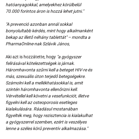
hatóanyagokkal, amelyekhez körülbelül 
70.000 forintos áron is hozzá lehet jutni."
"A prevenció azonban annál sokkal 
bonyolultabb kérdés, mint hogy alkalmanként 
bekap az illető néhány tablettát" – mondta a 
PharmaOnline-nak Szlávik János,
Aki azt is hozzátette, hogy 
"a gyógyszer 
felírásával kötelezettségek is járnak. 
Háromhavonta szűrni kell a beteget HIV-re és 
más, szexuális úton terjedő betegségekre. 
Számolni kell a mellékhatásokkal is, amit 
szintén háromhavonta ellenőrizni kell. 
Vérvétellel kell követni a vesefunkciót, illetve 
figyelni kell az osteoporosis esetleges 
kialakulására. Ráadásul mostanában 
figyelték meg, hogy rezisztencia is kialakulhat 
a gyógyszerrel szemben, ezért is veszélyes 
lenne a széles körű preventív alkalmazása."