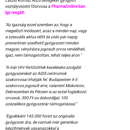
László Kórház AIDS betegeket gyógyító 
osztályvezető főorvosa a 
PharmaOnline-ban 
így reagált:
"Az igazság ezzel szemben az, hogy a 
megelőző módszert, azaz a minden nap, vagy 
a szexuális aktus előtt és után pár napig 
preventíven szedhető gyógyszert minden 
magyar, vényírásra jogosult orvos rendelheti, 
igaz, nem támogatottan, tehát teljes áron."
"A már HIV-fertőzöttek kezelésére szolgáló 
gyógyszereket az AIDS centrumok 
szakorvosai írhatják fel. Budapesten 4-5 
szakorvos jogosult erre, valamint Miskolcon, 
Debrecenben és Pécsen is az ezzel foglalkozó 
orvosok, 300 Ft-os dobozdíjjal, 100 
százalékos gyógyszerár-támogatással."
"Egyébként 145.000 forint az originális 
gyógyszer ára, de vannak már generikus 
készítmények ugyanazokkal a 