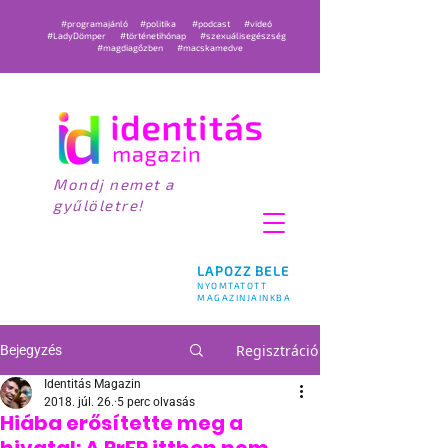
#programajánló
#politika
#podcast
#videó
#LadyDömper
#történetihónap
#szexuálisegészség
#magdiagőzben
#macskamedve
Mondj nemet a
gyűlöletre!
LAPOZZ BELE
NYOMTATOTT
MAGAZINJAINKBA
Regisztráció
Bejegyzés
Identitás Magazin
2018. júl. 26.
5 perc olvasás
Hiába erősítette meg a