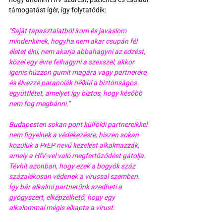
támogatást ígér, így folytatódik:
"Saját tapasztalatból írom és javaslom 
mindenkinek, hogyha nem akar csupán fél 
életet élni, nem akarja abbahagyni az edzést, 
közel egy évre felhagyni a szexszel, akkor 
igenis húzzon gumit magára vagy partnerére, 
és élvezze paranoiák nélkül a biztonságos 
együttlétet, amelyet így biztos, hogy később 
nem fog megbánni."
Budapesten sokan pont külföldi partnereikkel 
nem figyelnek a védekezésre, hiszen sokan 
közülük a PrEP nevű kezelést alkalmazzák, 
amely a HIV-vel való megfertőződést gátolja. 
Tévhit azonban, hogy ezek a bogyók száz 
százalékosan védenek a vírussal szemben. 
Így bár alkalmi partnerünk szedheti a 
gyógyszert, elképzelhető, hogy egy 
alkalommal mégis elkapta a vírust.