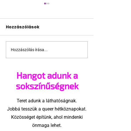
Hozzászólások
Hozzászólás írása...
Pécs és Pride: egy
Fico már az a
ingoványos
nemű párok
kapcsolat története
házasságától
Hangot adunk a
sokszínűségnek
Teret adunk a láthatóságnak.
Jobbá tesszük a queer hétköznapokat.
Közösséget építünk, ahol mindenki
önmaga lehet.