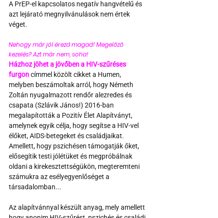
A PrEP-el kapcsolatos negatív hangvételű és 
azt lejárató megnyilvánulások nem értek 
véget.
Nehogy már jól érezd magad! Megelőző 
kezelés? Azt már nem, soha! 
Házhoz jöhet a jövőben a HIV-szűréses 
furgon
 címmel közölt cikket a Humen, 
melyben beszámoltak arról, hogy Németh 
Zoltán nyugalmazott rendőr alezredes és 
csapata (Szlávik János!) 2016-ban 
megalapították a Pozitív Élet Alapítványt, 
amelynek egyik célja, hogy segítse a HIV-vel 
élőket, AIDS-betegeket és családjaikat. 
Amellett, hogy pszichésen támogatják őket, 
elősegítik testi jólétüket és megpróbálnak 
oldani a kirekesztettségükön, megteremteni 
számukra az esélyegyenlőséget a 
társadalomban...
Az alapítvánnyal készült anyag, mely amellett 
hogy anonim HIV-szűrést, pszichés és családi 