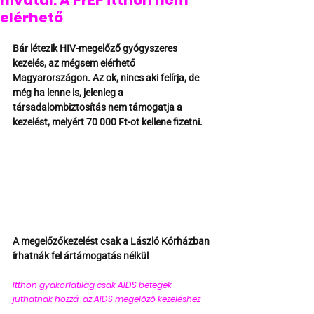
hivatal: A PrEP itthon nem
elérhető
Bár létezik HIV-megelőző gyógyszeres 
kezelés, az mégsem elérhető 
Magyarországon. Az ok, nincs aki felírja, de 
még ha lenne is, jelenleg a 
társadalombiztosítás nem támogatja a 
kezelést, melyért 70 000 Ft-ot kellene fizetni.
A megelőzőkezelést csak a László Kórházban 
írhatnák fel ártámogatás nélkül​
Itthon gyakorlatilag csak AIDS betegek 
juthatnak hozzá  az AIDS megelőző kezeléshez 