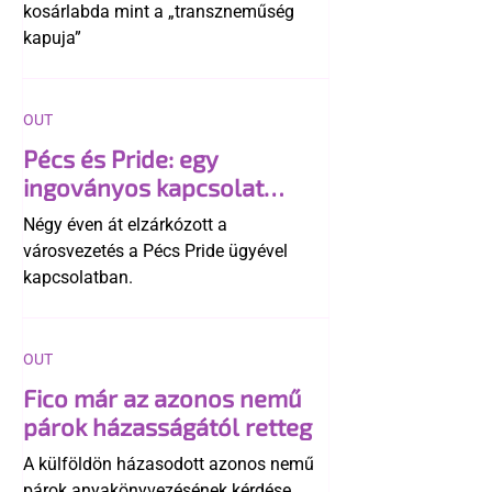
kosárlabda mint a „transzneműség
kapuja”
OUT
Pécs és Pride: egy
ingoványos kapcsolat
története
Négy éven át elzárkózott a
városvezetés a Pécs Pride ügyével
kapcsolatban.
OUT
Fico már az azonos nemű
párok házasságától retteg
A külföldön házasodott azonos nemű
párok anyakönyvezésének kérdése