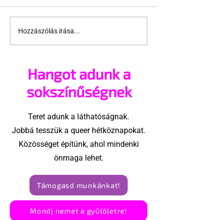
Hozzászólás írása...
A cruising alaprajza -
Pécs és Pride
Építészeti irányelvek
ingoványos
a vágy
kapcsolat tör
Hangot adunk a
maximalizálására
sokszínűségnek
Teret adunk a láthatóságnak.
Jobbá tesszük a queer hétköznapokat.
Közösséget építünk, ahol mindenki
önmaga lehet.
Támogasd munkánkat!
Mondj nemet a gyűlöletre!