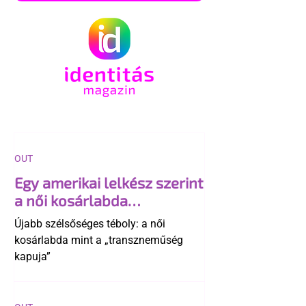
OUT
Egy amerikai lelkész szerint
a női kosárlabda
transzneműséghez vezet
Újabb szélsőséges téboly: a női
kosárlabda mint a „transzneműség
kapuja”