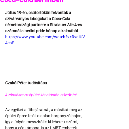
Coca-Cola Berlinben
Július 19-én, csütörtökön felvonták a 
szivárványos lobogókat a Coca-Cola 
németországi partnere a Stralauer Alle 4-es 
számnál a berlini pride hónap alkalmából.
https://www.youtube.com/watch?v=RvdIUV-
4coE
Czakó Péter tudósítása
A zászlókat az épület két oldalán húzták fel 
Az egyiket a főbejáratnál, a másikat meg az 
épület Spree felőli oldalán horgonyzó hajón, 
így a folyón messziről is ki lehetett szúrni, 
hogy a cég támogatja az LMBT emberek 