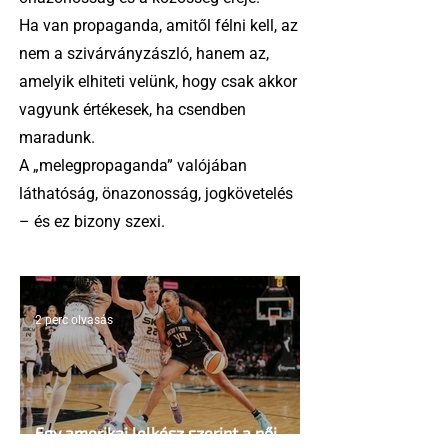
Ha van propaganda, amitől félni kell, az
nem a szivárványzászló, hanem az,
amelyik elhiteti velünk, hogy csak akkor
vagyunk értékesek, ha csendben
maradunk.
A „melegpropaganda” valójában
láthatóság, önazonosság, jogkövetelés
– és ez bizony szexi.
2 perc olvasás
Egy amerikai lelkész szerint a női