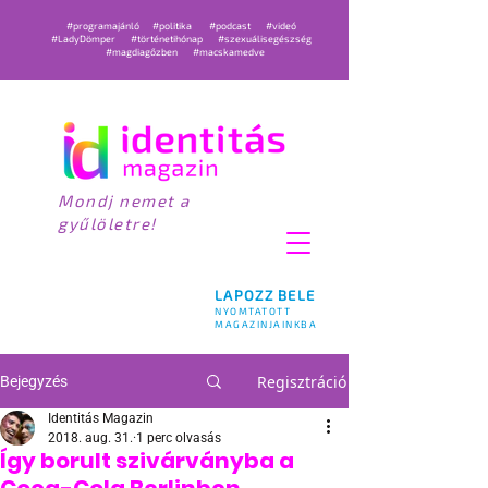
#programajánló
#politika
#podcast
#videó
#LadyDömper
#történetihónap
#szexuálisegészség
#magdiagőzben
#macskamedve
Mondj nemet a
gyűlöletre!
LAPOZZ BELE
NYOMTATOTT
MAGAZINJAINKBA
Regisztráció
Bejegyzés
Identitás Magazin
2018. aug. 31.
1 perc olvasás
Így borult szivárványba a