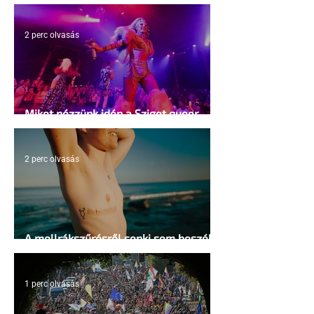
kosárlabda transzneműséghez vezet
2 perc olvasás
Miket nézzünk idén a Sziget queer
sátrában?
2 perc olvasás
A mellrákszűrésről senki sem beszél a
mellkasi műtétek után - pedig kellene
1 perc olvasás