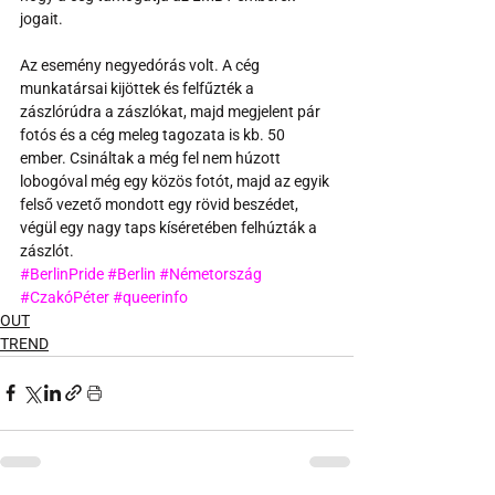
jogait.
Az esemény negyedórás volt. A cég 
munkatársai kijöttek és felfűzték a 
zászlórúdra a zászlókat, majd megjelent pár 
fotós és a cég meleg tagozata is kb. 50 
ember. Csináltak a még fel nem húzott 
lobogóval még egy közös fotót, majd az egyik 
felső vezető mondott egy rövid beszédet, 
végül egy nagy taps kíséretében felhúzták a 
zászlót.
#BerlinPride
#Berlin
#Németország
#CzakóPéter
#queerinfo
OUT
TREND