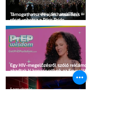
Támogathatsz és ajánlhatsz: Te is
részt vehetsz a Pécs Pride
megvalósításában
1 perc olvasás
Egy HIV-megelőzésről szóló reklámon
akadtak ki konzervatívok az Egyesült
Államokban
5 perc olvasás
A cruising alaprajza - Építészeti
irányelvek a vágy maximalizálására