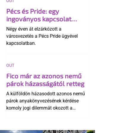
OUT
Pécs és Pride: egy
ingoványos kapcsolat
története
Négy éven át elzárkózott a
városvezetés a Pécs Pride ügyével
kapcsolatban.
OUT
Fico már az azonos nemű
párok házasságától retteg
A külföldön házasodott azonos nemű
párok anyakönyvezésének kérdése
komoly jogi dilemmát okozott a
szlovák belügynek, miközben Robert
Fico szerint az alkotmány
egyértelműen tiltja a házasságuk