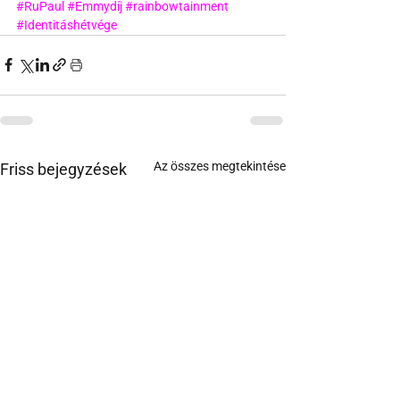
#RuPaul
#Emmydíj
#rainbowtainment
#Identitáshétvége
Az összes megtekintése
Friss bejegyzések