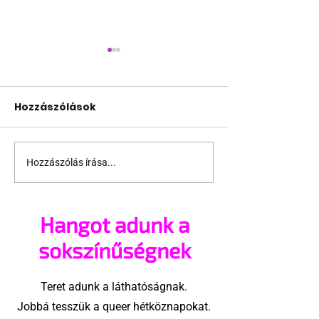
Hozzászólások
Hozzászólás írása...
A mellrákszűrésről
Támogathats
senki sem beszél a
ajánlhatsz: Te
mellkasi műtétek
vehetsz a Péc
Hangot adunk a
után - pedig kellene
megvalósítá
sokszínűségnek
Teret adunk a láthatóságnak.
Jobbá tesszük a queer hétköznapokat.