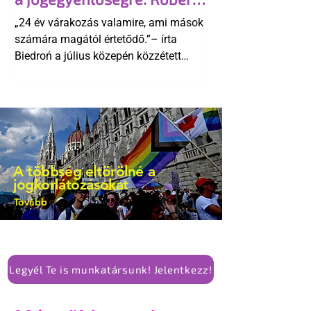
kellene-e vonni a kormány konzervatív
Biedroń megindító üzenete
alkotmánymódosítását
„24 év várakozás valamire, ami mások
a lengyel bejegyzett
számára magától értetődő.”– írta
élettársi kapcsolatokért
Biedroń a július közepén közzétett
bejegyzésben.
A többség eltörölné a
jogkorlátozásokat
Tovább
Legyél Te is munkatársunk! Jelentkezz!