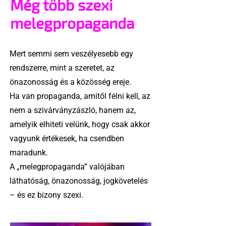
Még több szexi
melegpropaganda
Mert semmi sem veszélyesebb egy
rendszerre, mint a szeretet, az
önazonosság és a közösség ereje.
Ha van propaganda, amitől félni kell, az
nem a szivárványzászló, hanem az,
amelyik elhiteti velünk, hogy csak akkor
vagyunk értékesek, ha csendben
maradunk.
A „melegpropaganda” valójában
láthatóság, önazonosság, jogkövetelés
– és ez bizony szexi.