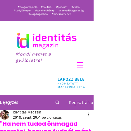
#programajánló
#politika
#podcast
#videó
#LadyDömper
#történetihónap
#szexuálisegészség
#magdiagőzben
#macskamedve
Mondj nemet a
gyűlöletre!
LAPOZZ BELE
NYOMTATOTT
MAGAZINJAINKBA
Regisztráció
Bejegyzés
Identitás Magazin
2018. szept. 29.
1 perc olvasás
"Ha nem tudod önmagad