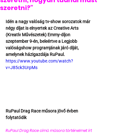
szeretni, hogyan tudnál mást
szeretni?”
Idén a nagy valóság tv-show sorozatok már 
négy díjat is elnyertek az Creative Arts 
(Kreatív Művészetek) Emmy-díjon 
szeptember 9-én, beleértve a Legjobb 
valóságshow programjának járó díját, 
amelynek házigazdája RuPaul.
https://www.youtube.com/watch?
v=J85ck3UrpMs
RuPaul Drag Race műsora jövő évben 
folytatódik
RuPaul Drag Race című műsora történelmet írt 