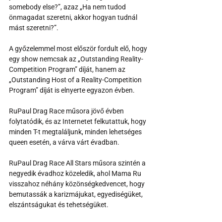
somebody else?”, azaz „Ha nem tudod 
önmagadat szeretni, akkor hogyan tudnál 
mást szeretni?”.
A győzelemmel most először fordult elő, hogy 
egy show nemcsak az „Outstanding Reality-
Competition Program” díját, hanem az 
„Outstanding Host of a Reality-Competition 
Program” díját is elnyerte egyazon évben.
RuPaul Drag Race műsora jövő évben 
folytatódik, és az Internetet felkutattuk, hogy 
minden T-t megtaláljunk, minden lehetséges 
queen esetén, a várva várt évadban.
RuPaul Drag Race All Stars műsora szintén a 
negyedik évadhoz közeledik, ahol Mama Ru 
visszahoz néhány közönségkedvencet, hogy 
bemutassák a karizmájukat, egyediségüket, 
elszántságukat és tehetségüket.