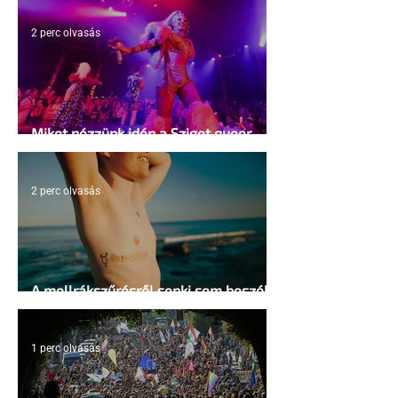
2 perc olvasás
Miket nézzünk idén a Sziget queer
sátrában?
2 perc olvasás
A mellrákszűrésről senki sem beszél a
mellkasi műtétek után - pedig kellene
1 perc olvasás