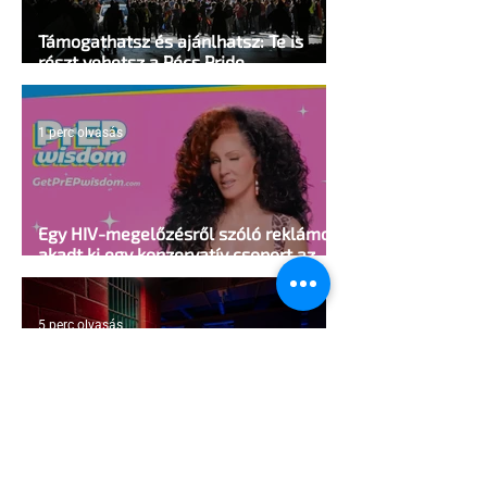
Támogathatsz és ajánlhatsz: Te is
részt vehetsz a Pécs Pride
megvalósításában
1 perc olvasás
Egy HIV-megelőzésről szóló reklámon
akadt ki egy konzervatív csoport az
Egyesült Államokban
5 perc olvasás
A cruising alaprajza - Építészeti
irányelvek a vágy maximalizálására