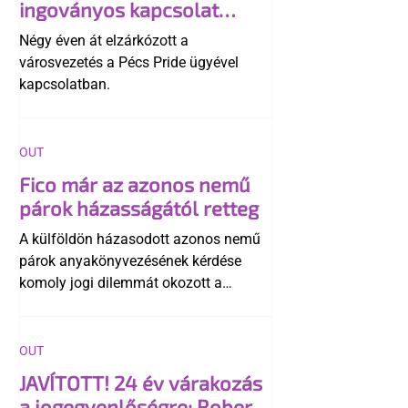
ingoványos kapcsolat
története
Négy éven át elzárkózott a
városvezetés a Pécs Pride ügyével
kapcsolatban.
OUT
Fico már az azonos nemű
párok házasságától retteg
A külföldön házasodott azonos nemű
párok anyakönyvezésének kérdése
komoly jogi dilemmát okozott a
szlovák belügynek, miközben Robert
Fico szerint az alkotmány
egyértelműen tiltja a házasságuk
OUT
elismerését. Közben az ellenzéken belül
JAVÍTOTT! 24 év várakozás
is vita robbant ki arról, hogy vissza
a jogegyenlőségre: Robert