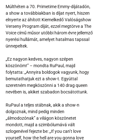
Múlthéten a 70. Primetime Emmy-díjátadón, 
a show a továbbiakban is díjat nyert, hiszen 
elnyerte az áhított Kiemelkedő Valóságshow 
Verseny Program díját, ezzel megtörve a The 
Voice című műsor utóbbi három évre jellemző 
nyerési hullámát, amelyet hatalmas tapssal 
ünnepeltek.
„Ez nagyon kedves, nagyon szépen 
köszönöm!” – mondta RuPaul, majd 
folytatta: „Annyira boldogok vagyunk, hogy 
bemutathatjuk ezt a show-t. Egyúttal 
szeretném megköszönni a 140 drag queen 
nevében is, akiket szabadon bocsátottunk.
RuPaul a teljes stábnak, akik a show-n 
dolgoznak, mind pedig minden 
„álmodozónak” a világon köszönetet 
mondott, majd a szimbólumává vált 
szlogenével fejezte be: „If you can’t love 
yourself, how the hell are you gonna love 