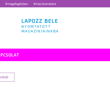
g
#magdiagőzben
#macskamedve
LAPOZZ BELE
NYOMTATOTT
MAGAZINJAINKBA
APCSOLAT
tráció