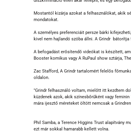
diszkrimináció ellen akar fellépni, és egy befogad
Mostantól kizárja azokat a felhasználókat, akik sér
mondatokat.
A személyes preferenciáit persze bárki kifejezheti
kivel nem hajlandó szóba állni. A Grindr  bátorítj
A befogadást erősítendő videókat is készített, a
Booster komikus vagy A RuPaul show sztárja, The
Zac Stafford, A Grindr tartalomért felelős főmunk
oldalon.
"Grindr felhasználó voltam, mielőtt itt kezdtem d
küzdenek azok, akik színesbőrűként vagy feminin f
mára ijesztő méreteket öltött nemcsak a Grindre
Phil Samba, a Terence Higgins Trust alapítvány mu
ezt már sokkal hamarabb kellett volna.