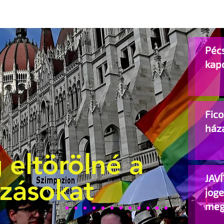
Pécs
kap
Fic
ház
 eltörölné a
JAVÍ
ozásokat
jog
meg
beje