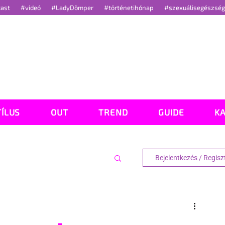
cast
#videó
#LadyDömper
#történetihónap
#szexuálisegészsé
TÍLUS
OUT
TREND
GUIDE
K
Bejelentkezés / Regisz