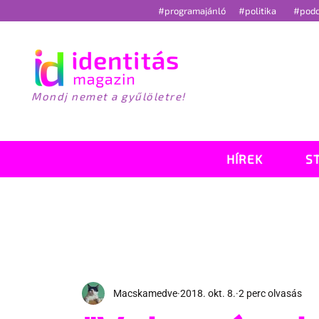
#programajánló
#politika
#pod
Mondj nemet a gyűlöletre!
HÍREK
S
Macskamedve
2018. okt. 8.
2 perc olvasás