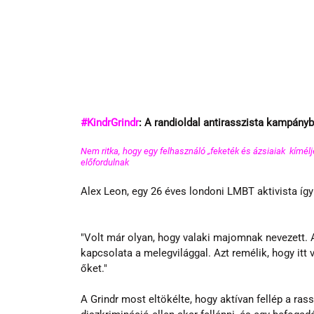
#KindrGrindr
: A randioldal antirasszista kampányb
Nem ritka, hogy egy felhasználó „feketék és ázsiaiak  kímélje
előfordulnak 
Alex Leon, egy 26 éves londoni LMBT aktivista így 
"Volt már olyan, hogy valaki majomnak nevezett. Az
kapcsolata a melegvilággal. Azt remélik, hogy itt 
őket."
A Grindr most eltökélte, hogy aktívan fellép a ras