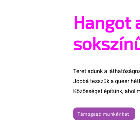
Hangot 
A mellrákszűrésről senki sem
Támogatha
beszél a mellkasi műtétek
Te is rész
után - pedig kellene
Pride meg
sokszín
Teret adunk a láthatóságn
Jobbá tesszük a queer hét
Közösséget építünk, ahol 
Támogasd munkánkat!