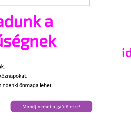
adunk a
tsz és ajánlhatsz:
Egy HIV-megelőzésről sz
t vehetsz a Pécs
reklámon akadt ki egy
valósításában
konzervatív csoport az
űségnek
Egyesült Államokban
ak.
köznapokat.
mindenki önmaga lehet.
Mondj nemet a gyűlöletre!