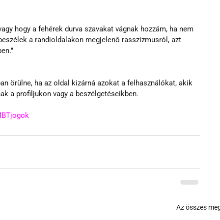
 vagy hogy a fehérek durva szavakat vágnak hozzám, ha nem 
beszélek a randioldalakon megjelenő rasszizmusról, azt 
en."
ban örülne, ha az oldal kizárná azokat a felhasználókat, akik 
nak a profiljukon vagy a beszélgetéseikben.
BTjogok
Az összes meg