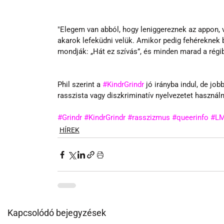
"Elegem van abból, hogy leniggereznek az appon,
akarok lefeküdni velük. Amikor pedig fehéreknek 
mondják: „Hát ez szívás”, és minden marad a régib
Phil szerint a 
#KindrGrindr
 jó irányba indul, de job
rasszista vagy diszkriminatív nyelvezetet használ
#Grindr
#KindrGrindr
#rasszizmus
#queerinfo
#LM
HÍREK
Kapcsolódó bejegyzések