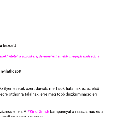
a kezdett
nek” kitételt ír a profiljára, de ennél extrémebb  megnyilvánulások is 
nyilatkozott:
 ilyen esetek azért durvák, mert sok fiatalnak ez az első 
végre otthonra találnak, erre még több diszkrimináció éri 
szizmus ellen. A 
#KindrGrindr
 kampánnyal a rasszizmus és a 