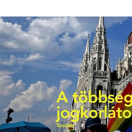
A többség
jogkorlát
Tovább