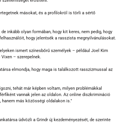
ó szellemiséget erősíteni.
tegetnek másokat, és a profilokról is törli a sértő 
, de inkább olyan formában, hogy kit keres, nem pedig, hogy 
a felhasználóit, hogy jelentsék a rasszista megnyilvánulásokat.
melyeken ismert színesbőrű személyek – például Joel Kim 
 Vixen – szerepelnek.
atársa elmondja, hogy maga is találkozott rasszizmussal az 
olgozni, tehát már képben voltam, milyen problémákkal 
érfiként vannak jelen az oldalon. Az online diszkrimináció 
n, hanem más közösségi oldalakon is."
nkatársa üdvözli a Grindr új kezdeményezését, de szerinte 