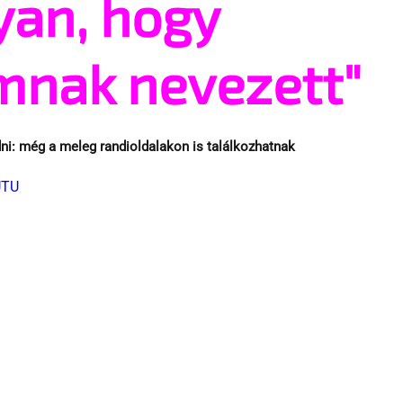
yan, hogy
mnak nevezett"
: még a meleg randioldalakon is találkozhatnak 
UTU