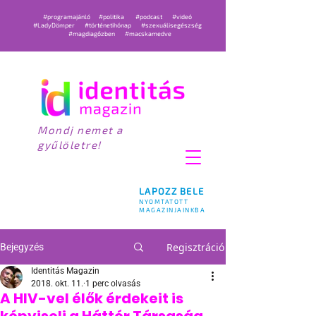
#programajánló
#politika
#podcast
#videó
#LadyDömper
#történetihónap
#szexuálisegészség
#magdiagőzben
#macskamedve
Mondj nemet a
gyűlöletre!
LAPOZZ BELE
NYOMTATOTT
MAGAZINJAINKBA
Regisztráció
Bejegyzés
Identitás Magazin
2018. okt. 11.
1 perc olvasás
A HIV-vel élők érdekeit is