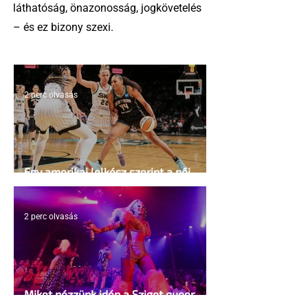
láthatóság, önazonosság, jogkövetelés
– és ez bizony szexi.
2 perc olvasás
Egy amerikai lelkész szerint a női
kosárlabda transzneműséghez vezet
2 perc olvasás
Miket nézzünk idén a Sziget queer
sátrában?