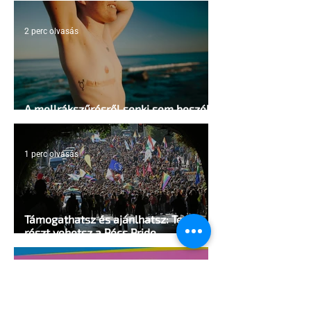
2 perc olvasás
A mellrákszűrésről senki sem beszél a
mellkasi műtétek után - pedig kellene
1 perc olvasás
Támogathatsz és ajánlhatsz: Te is
részt vehetsz a Pécs Pride
megvalósításában
1 perc olvasás