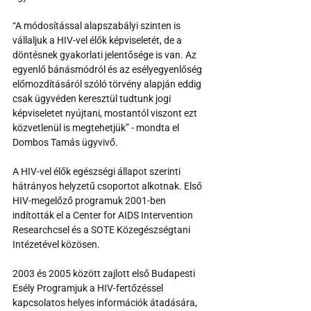
“A módosítással alapszabályi szinten is 
vállaljuk a HIV-vel élők képviseletét, de a 
döntésnek gyakorlati jelentősége is van. Az 
egyenlő bánásmódról és az esélyegyenlőség 
előmozdításáról szóló törvény alapján eddig 
csak ügyvéden keresztül tudtunk jogi 
képviseletet nyújtani, mostantól viszont ezt 
közvetlenül is megtehetjük” - mondta el 
Dombos Tamás ügyvivő.
A HIV-vel élők egészségi állapot szerinti 
hátrányos helyzetű csoportot alkotnak. Első 
HIV-megelőző programuk 2001-ben 
indították el a Center for AIDS Intervention 
Researchcsel és a SOTE Közegészségtani 
Intézetével közösen.
2003 és 2005 között zajlott első Budapesti 
Esély Programjuk a HIV-fertőzéssel 
kapcsolatos helyes információk átadására, 