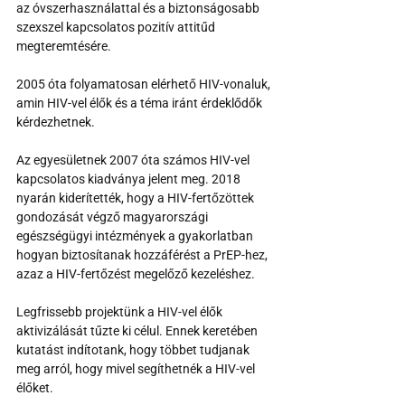
az óvszerhasználattal és a biztonságosabb 
szexszel kapcsolatos pozitív attitűd 
megteremtésére.
2005 óta folyamatosan elérhető HIV-vonaluk, 
amin HIV-vel élők és a téma iránt érdeklődők 
kérdezhetnek.
Az egyesületnek 2007 óta számos HIV-vel 
kapcsolatos kiadványa jelent meg. 2018 
nyarán kiderítették, hogy a HIV-fertőzöttek 
gondozását végző magyarországi 
egészségügyi intézmények a gyakorlatban 
hogyan biztosítanak hozzáférést a PrEP-hez, 
azaz a HIV-fertőzést megelőző kezeléshez.
Legfrissebb projektünk a HIV-vel élők 
aktivizálását tűzte ki célul. Ennek keretében 
kutatást indítotank, hogy többet tudjanak 
meg arról, hogy mivel segíthetnék a HIV-vel 
élőket.