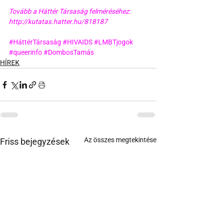
Tovább a Háttér Társaság felméréséhez: 
http://kutatas.hatter.hu/818187 
#HáttérTársaság
#HIVAIDS
#LMBTjogok
#queerinfo
#DombosTamás
HÍREK
Az összes megtekintése
Friss bejegyzések