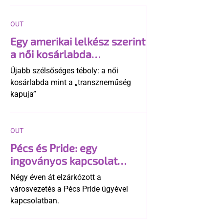
OUT
Egy amerikai lelkész szerint
a női kosárlabda
transzneműséghez vezet
Újabb szélsőséges téboly: a női
kosárlabda mint a „transzneműség
kapuja”
OUT
Pécs és Pride: egy
ingoványos kapcsolat
története
Négy éven át elzárkózott a
városvezetés a Pécs Pride ügyével
kapcsolatban.