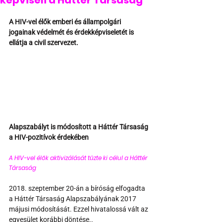
képviseli a Háttér Társaság
A HIV-vel élők emberi és állampolgári 
jogainak védelmét és érdekképviseletét is 
ellátja a civil szervezet.
Alapszabályt is módosított a Háttér Társaság 
a HIV-pozitívok érdekében
A HIV-vel élők aktivizálását tűzte ki célul a Háttér 
Társaság 
2018. szeptember 20-án a bíróság elfogadta 
a Háttér Társaság Alapszabályának 2017 
májusi módosítását. Ezzel hivatalossá vált az 
egyesület korábbi döntése.. 