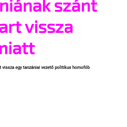
niának szánt
art vissza
miatt
art vissza egy tanzániai vezető politikus homofób 