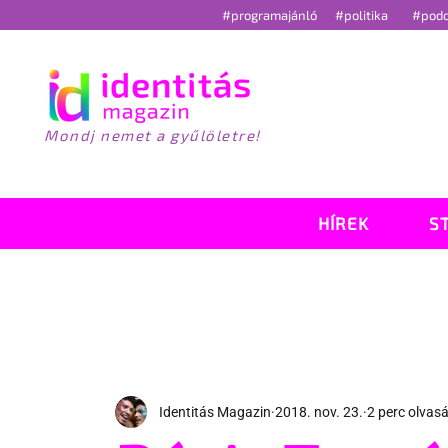
#programajánló
#politika
#pod
Mondj nemet a gyűlöletre!
HÍREK
S
Identitás Magazin
2018. nov. 23.
2 perc olvas