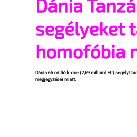
Dánia Tanzá
segélyeket t
homofóbia 
Dánia 65 millió krone (2,69 milliárd Ft!) segélyt t
megjegyzései miatt.