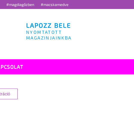
g
#magdiagőzben
#macskamedve
LAPOZZ BELE
NYOMTATOTT
MAGAZINJAINKBA
APCSOLAT
tráció