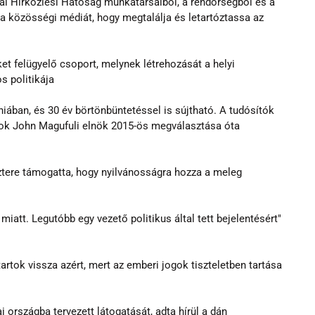
niai Hírközlési Hatóság munkatársaiból, a rendőrségből és a 
a közösségi médiát, hogy megtalálja és letartóztassa az 
et felügyelő csoport, melynek létrehozását a helyi 
s politikája
ában, és 30 év börtönbüntetéssel is sújtható. A tudósítók 
ok John Magufuli elnök 2015-ös megválasztása óta 
ztere támogatta, hogy nyilvánosságra hozza a meleg 
att. Legutóbb egy vezető politikus által tett bejelentésért" 
artok vissza azért, mert az emberi jogok tiszteletben tartása 
i országba tervezett látogatását, adta hírül a dán 