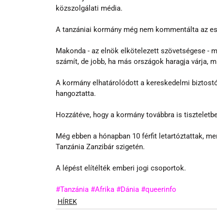
közszolgálati média.
A tanzániai kormány még nem kommentálta az es
Makonda - az elnök elkötelezett szövetségese - mú
számít, de jobb, ha más országok haragja várja, mi
A kormány elhatárolódott a kereskedelmi biztost
hangoztatta.
Hozzátéve, hogy a kormány továbbra is tiszteletbe
Még ebben a hónapban 10 férfit letartóztattak, m
Tanzánia Zanzibár szigetén.
A lépést elítélték emberi jogi csoportok.
#Tanzánia
#Afrika
#Dánia
#queerinfo
HÍREK