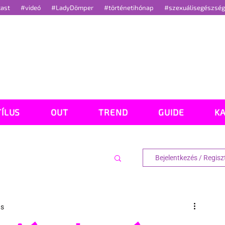
cast
#videó
#LadyDömper
#történetihónap
#szexuálisegészsé
TÍLUS
OUT
TREND
GUIDE
K
Bejelentkezés / Regisz
ás