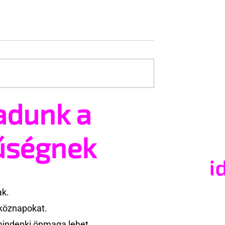
adunk a
Trans+ Pride
Kényszerű száműzetésbe
e nem volt hajlandó
orosz LMBTQ+ sajtó utol
ek nevezni az
nagy hangja
űségnek
 a BBC ezért
e az interjút
ak.
köznapokat.
mindenki önmaga lehet.