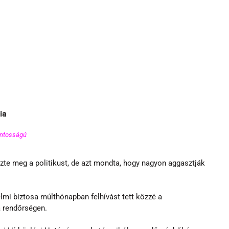
ia
ontosságú 
zte meg a politikust, de azt mondta, hogy nagyon aggasztják 
i biztosa múlthónapban felhívást tett közzé a 
a rendőrségen.