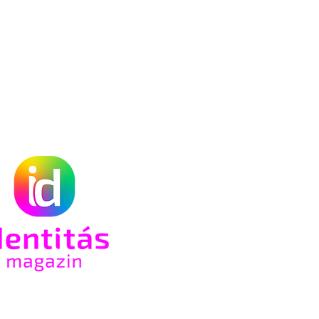
n az
só