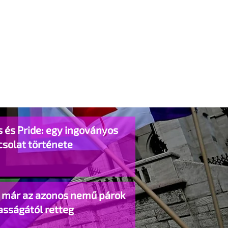
 és Pride: egy ingoványos
csolat története
o már az azonos nemű párok
asságától retteg