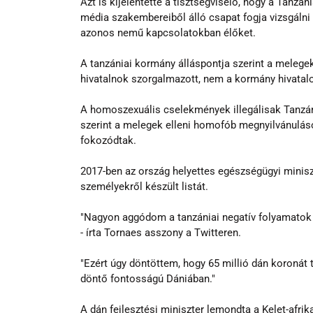
Azt is kijelentette a tisztségviselő, hogy a Tanzá
média szakembereiből álló csapat fogja vizsgálni 
azonos nemű kapcsolatokban élőket.
A tanzániai kormány álláspontja szerint a melegek
hivatalnok szorgalmazott, nem a kormány hivatalo
A homoszexuális cselekmények illegálisak Tanzáni
szerint a melegek elleni homofób megnyilvánulás
fokozódtak.
2017-ben az ország helyettes egészségügyi minis
személyekről készült listát.
"Nagyon aggódom a tanzániai negatív folyamatok mi
- írta Tornaes asszony a Twitteren.
"Ezért úgy döntöttem, hogy 65 millió dán koronát t
döntő fontosságú Dániában."
A dán fejlesztési miniszter lemondta a Kelet-afrika