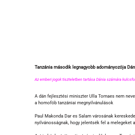
Tanzánia második legnagyobb adományozója Dán
Az emberi jogok tiszteletben tartása Dánia számára kulcsf
A dán fejlesztési miniszter Ulla Tornaes nem neve
a homofób tanzániai megnyilvánulások
Paul Makonda Dar es Salam városának kereskedelm
nyilvánosságnak, hogy jelentsék fel a melegeket 