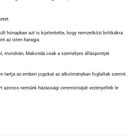
etet.
lt hónapban azt is kijelentette, hogy nemzetközi kritikákra 
nt az isten haragja.
ól, mondván, Makonda csak a személyes álláspontját 
n tartja az emberi jogokat az alkotmányban foglaltak szerint.
ert azonos neműek házassági ceremóniáját vezényelték le 