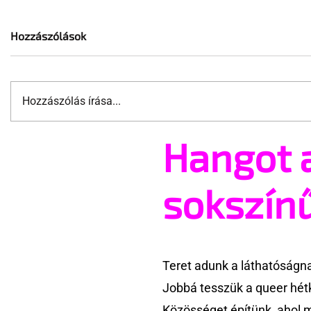
Hozzászólások
Hozzászólás írása...
Hangot 
Terrortámadás árnyékában
A London 
tartják az idei WorldPride-ot
szervezőj
Amszterdamban
ünnepségn
sokszín
eseményt-
törölte vel
Teret adunk a láthatóságn
Jobbá tesszük a queer hét
Közösséget építünk, ahol 