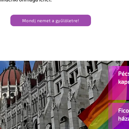
Mondj nemet a gyűlöletre!
Pécs
kap
Fic
ház