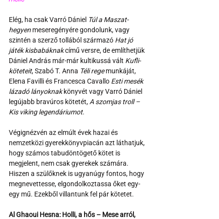
Elég, ha csak Varró Dániel 
Túl a Maszat-
hegyen
 meseregényére gondolunk, vagy 
szintén a szerző tollából származó 
Hat jó 
játék kisbabáknak
 című versre, de említhetjük 
Dániel András már-már kultikussá vált 
Kufli-
köteteit
, Szabó T. Anna 
Téli rege
 munkáját, 
Elena Favilli és Francesca Cavallo 
Esti mesék 
lázadó lányoknak 
könyvét vagy Varró Dániel 
legújabb bravúros kötetét, 
A szomjas troll – 
Kis viking legendáriumot
.
Végignézvén az elmúlt évek hazai és 
nemzetközi gyerekkönyvpiacán azt láthatjuk, 
hogy számos tabudöntögető kötet is 
megjelent, nem csak gyerekek számára. 
Hiszen a szülőknek is ugyanúgy fontos, hogy 
megnevettesse, elgondolkoztassa őket egy-
egy mű. Ezekből villantunk fel pár kötetet.
Al Ghaoui Hesna: Holli, a hős – Mese arról, 