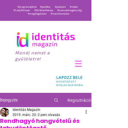
#programajánló
#politika
#podcast
#videó
#LadyDömper
#történetihónap
#szexuálisegészség
#magdiagőzben
#macskamedve
Mondj nemet a
gyűlöletre!
LAPOZZ BELE
NYOMTATOTT
MAGAZINJAINKBA
Regisztráció
Bejegyzés
Identitás Magazin
2019. márc. 20.
2 perc olvasás
Rendhagyó hangvételű és