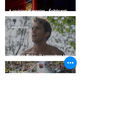
A cruising alaprajza - Építészeti
irányelvek a vágy maximalizálására
1 perc olvasás
Jonathan Bailey új szerepben tér
vissza
2 perc olvasás
Terrortámadás árnyékában tartják az
idei WorldPride-ot Amszterdamban