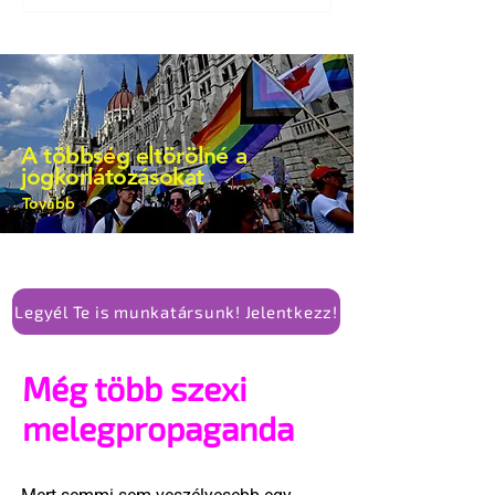
A többség eltörölné a
jogkorlátozásokat
Tovább
Legyél Te is munkatársunk! Jelentkezz!
Még több szexi
melegpropaganda