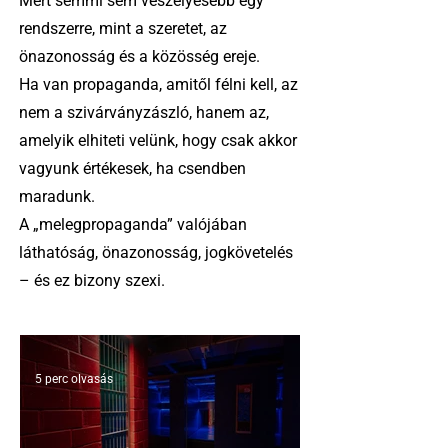
Mert semmi sem veszélyesebb egy
rendszerre, mint a szeretet, az
önazonosság és a közösség ereje.
Ha van propaganda, amitől félni kell, az
nem a szivárványzászló, hanem az,
amelyik elhiteti velünk, hogy csak akkor
vagyunk értékesek, ha csendben
maradunk.
A „melegpropaganda” valójában
láthatóság, önazonosság, jogkövetelés
– és ez bizony szexi.
5 perc olvasás