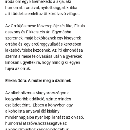
irodalom egyik kiemelkedő alakja, aki 
humorral, iróniával, nyitottsággal, kritikai 
attitűddel szemléli az őt körülvevő világot.
Az Orrfújós mese főszereplője két fika, Fikula 
asszony és Fikkelstein úr.  Egymásba 
szeretnek, majd beköltöznek egy kisgyerek 
orrába és  egy arcüreggyulladás keretében 
lakásbővítésbe kezdenek. Az író elmondása 
szerint a mese felolvasása után a gyerekek 
kínosan ügyeltek rá, hogy mindig ki legyen 
fújva az orruk.
Elekes Dóra: A muter meg a dzsinnek
Az alkoholizmus Magyarországon a 
leggyakoribb addikció, szinte minden 
családot érint.  Ebben a könyvben egy 
alkoholista anyával élő kislány 
mindennapjaiba nyer bepillantást az olvasó, 
humorral átszőve,hozzásegítve az 
alkoholizmushoz kapcsolódó tabuk 