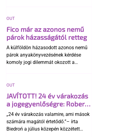
OUT
Fico már az azonos nemű
párok házasságától retteg
A külföldön házasodott azonos nemű
párok anyakönyvezésének kérdése
komoly jogi dilemmát okozott a
szlovák belügynek, miközben Robert
Fico szerint az alkotmány
egyértelműen tiltja a házasságuk
OUT
elismerését. Közben az ellenzéken belül
JAVÍTOTT! 24 év várakozás
is vita robbant ki arról, hogy vissza
a jogegyenlőségre: Robert
kellene-e vonni a kormány konzervatív
Biedroń megindító üzenete
alkotmánymódosítását
„24 év várakozás valamire, ami mások
a lengyel bejegyzett
számára magától értetődő.”– írta
élettársi kapcsolatokért
Biedroń a július közepén közzétett
bejegyzésben.