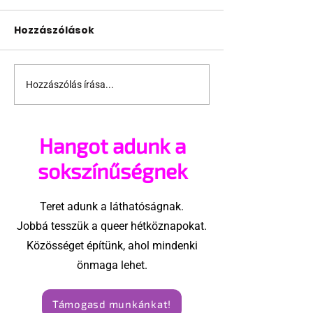
Hozzászólások
Hozzászólás írása...
Jonathan Bailey új
Terrortámad
szerepben tér vissza
árnyékában t
az idei World
Hangot adunk a
Amszterdam
sokszínűségnek
Teret adunk a láthatóságnak.
Jobbá tesszük a queer hétköznapokat.
Közösséget építünk, ahol mindenki
önmaga lehet.
Támogasd munkánkat!