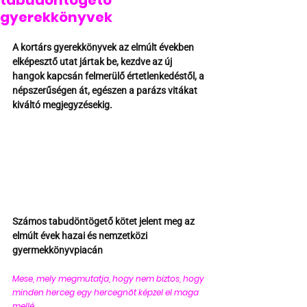
tabudöntögető
gyerekkönyvek
A kortárs gyerekkönyvek az elmúlt években 
elképesztő utat jártak be, kezdve az új 
hangok kapcsán felmerülő értetlenkedéstől, a 
népszerűségen át, egészen a parázs vitákat 
kiváltó megjegyzésekig.
Számos tabudöntögető kötet jelent meg az 
elmúlt évek hazai és nemzetközi 
gyermekkönyvpiacán
Mese, mely megmutatja, hogy nem biztos, hogy 
minden herceg egy hercegnőt képzel el maga 
mellé 