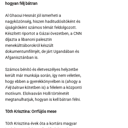
hogyan félj bátran
Al Ghaoui Hesnát jól ismerheti a 
nagyközönség, hiszen haditudósítóként és 
újságíróként számos témát feldolgozott. 
Készített riportot a Gázai övezetben, a CNN 
díjazta a libanoni palesztin 
menekülttáborokról készült 
dokumentumfilmjét, de járt Ugandában és 
Afganisztánban is.
Számos bénító és életveszélyes helyzetbe 
került már munkája során, így nem véletlen, 
hogy ebben a gyerekkönyvében is (ahogy a 
Félj bátran
 kötetben is) a félelem a központi 
motívum. Elolvasván Holli történetét 
megtanulhatjuk, hogyan is kell bátran félni.
Tóth Krisztina: Orrfújós mese
Tóth Krisztina évek óta a kortárs magyar 