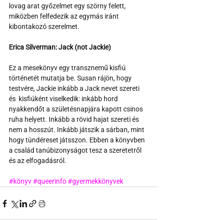
lovag arat győzelmet egy szörny felett, 
miközben felfedezik az egymás iránt 
kibontakozó szerelmet.
Erica Silverman: Jack (not Jackie)
Ez a mesekönyv egy transznemű kisfiú 
történetét mutatja be. Susan rájön, hogy 
testvére, Jackie inkább a Jack nevet szereti 
és  kisfiúként viselkedik: inkább hord 
nyakkendőt a születésnapjára kapott csinos 
ruha helyett. Inkább a rövid hajat szereti és 
nem a hosszút. Inkább játszik a sárban, mint 
hogy tündéreset játsszon. Ebben a könyvben 
a család tanúbizonyságot tesz a szeretetről 
és az elfogadásról.
#könyv
#queerinfo
#gyermekkönyvek