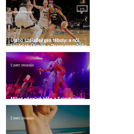
2 perc olvasás
Újabb szélsőséges téboly: a női
kosárlabda mint a "transzneműség
kapuja"
2 perc olvasás
Miket nézzünk idén a Sziget queer
sátrában?
2 perc olvasás