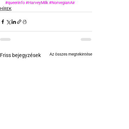
#queerinfo
#HarveyMilk
#NorvegianAir
HÍREK
Az összes megtekintése
Friss bejegyzések