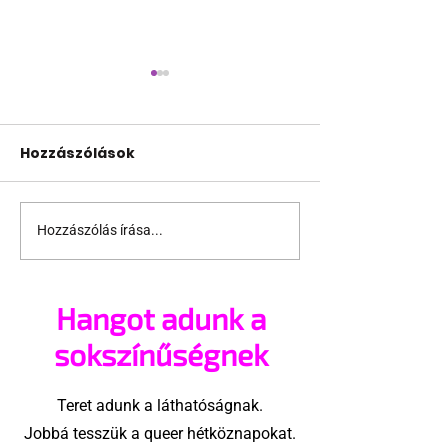
Hozzászólások
Hozzászólás írása...
Támogathatsz és
Egy HIV-mege
ajánlhatsz: Te is részt
szóló reklám
vehetsz a Pécs Pride
ki egy konzer
Hangot adunk a
megvalósításában
csoport az Eg
Államokban
sokszínűségnek
Teret adunk a láthatóságnak.
Jobbá tesszük a queer hétköznapokat.