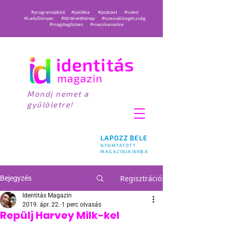
#programajánló
#politika
#podcast
#videó
#LadyDömper
#történetihónap
#szexuálisegészség
#magdiagőzben
#macskamedve
Mondj nemet a
gyűlöletre!
LAPOZZ BELE
NYOMTATOTT
MAGAZINJAINKBA
Regisztráció
Bejegyzés
Identitás Magazin
2019. ápr. 22.
1 perc olvasás
Repülj Harvey Milk-kel