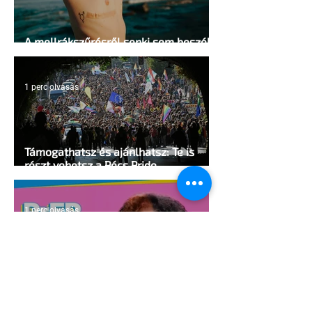
A mellrákszűrésről senki sem beszél a
mellkasi műtétek után - pedig kellene
1 perc olvasás
Támogathatsz és ajánlhatsz: Te is
részt vehetsz a Pécs Pride
megvalósításában
1 perc olvasás
Egy HIV-megelőzésről szóló reklámon
akadt ki egy konzervatív csoport az
Egyesült Államokban