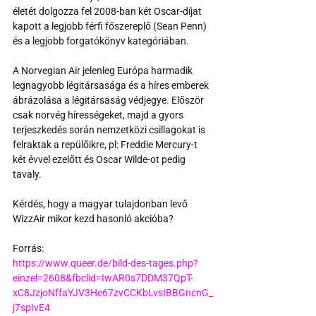
életét dolgozza fel 2008-ban két Oscar-díjat 
kapott a legjobb férfi főszereplő (Sean Penn) 
és a legjobb forgatókönyv kategóriában.
A Norvegian Air jelenleg Európa harmadik 
legnagyobb légitársasága és a híres emberek 
ábrázolása a légitársaság védjegye. Először 
csak norvég hírességeket, majd a gyors 
terjeszkedés során nemzetközi csillagokat is 
felraktak a repülőikre, pl: Freddie Mercury-t 
két évvel ezelőtt és Oscar Wilde-ot pedig 
tavaly.
Kérdés, hogy a magyar tulajdonban levő 
WizzAir mikor kezd hasonló akcióba?
Forrás:
https://www.queer.de/bild-des-tages.php?
einzel=2608&fbclid=IwAR0s7DDM37QpT-
xC8JzjoNffaYJV3He67zvCCKbLvsIBBGncnG_
j7spIvE4