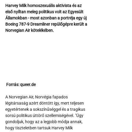
Harvey Milk homoszexuális aktivista és az 
első nyíltan meleg politikus volt az Egyesült 
Államokban - most azonban a portréja egy új 
Boeing 787-9 Dreamliner repülőgépre került a 
Norvegian Air kötelékében.
 Forrás: queer.de
A Norvegian Air, Norvégia fapados 
légitársaság azért döntött így, mert teljesen 
egyetértenek a sokszínűséggel és a tragikus 
sorsú politikus úttörő szellemiségével. "Úgy 
gondoljuk, hogy az a legjobb módja annak, 
hogy tiszteletben tartsuk Harvey Milk 