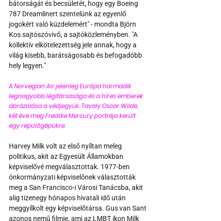
bátorságát és becsületét, hogy egy Boeing 
787 Dreamlinert szentelünk az egyenlő 
jogokért való küzdelemért" - mondta Björn 
Kos sajtószóvivő, a sajtóközleményben. "A 
kollektív elkötelezettség jele annak, hogy a 
világ kisebb, barátságosabb és befogadóbb 
hely legyen."
A Norvegian Air jelenleg Európa harmadik 
legnagyobb légitársasága és a híres emberek 
ábrázolása a védjegyük. Tavaly Oscar Wilde, 
két éve meg Freddie Mercury portréja került 
egy repülőgépükre.
Harvey Milk volt az első nyíltan meleg 
politikus, akit az Egyesült Államokban 
képviselővé megválasztottak. 1977-ben 
önkormányzati képviselőnek választották 
meg a San Francisco-i Városi Tanácsba, akit 
alig tizenegy hónapos hivatali idő után 
meggyílkolt egy képviselőtársa. Gus van Sant 
azonos nemű filmje, ami az LMBT ikon Milk 