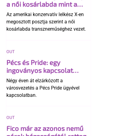
a női kosárlabda mint a
"transzneműség kapuja"
Az amerikai konzervatív lelkész X-en
megosztott posztja szerint a női
kosárlabda transzneműséghez vezet.
OUT
Pécs és Pride: egy
ingoványos kapcsolat
története
Négy éven át elzárkózott a
városvezetés a Pécs Pride ügyével
kapcsolatban.
OUT
Fico már az azonos nemű