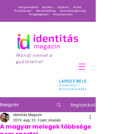
#programajánló
#politika
#podcast
#videó
#LadyDömper
#történetihónap
#szexuálisegészség
#magdiagőzben
#macskamedve
Mondj nemet a
gyűlöletre!
LAPOZZ BELE
NYOMTATOTT
MAGAZINJAINKBA
Regisztráció
Bejegyzés
Identitás Magazin
2019. aug. 23.
3 perc olvasás
A magyar melegek többsége