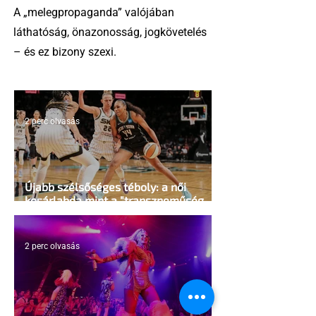
A „melegpropaganda” valójában
láthatóság, önazonosság, jogkövetelés
– és ez bizony szexi.
2 perc olvasás
Újabb szélsőséges téboly: a női
kosárlabda mint a "transzneműség
kapuja"
2 perc olvasás