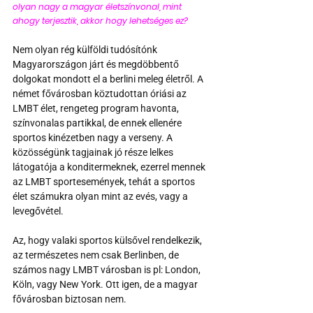
olyan nagy a magyar életszínvonal, mint 
ahogy terjesztik, akkor hogy lehetséges ez? 
Nem olyan rég külföldi tudósítónk 
Magyarországon járt és megdöbbentő 
dolgokat mondott el a berlini meleg életről. A 
német fővárosban köztudottan óriási az 
LMBT élet, rengeteg program havonta, 
színvonalas partikkal, de ennek ellenére 
sportos kinézetben nagy a verseny. A 
közösségünk tagjainak jó része lelkes 
látogatója a konditermeknek, ezerrel mennek 
az LMBT sportesemények, tehát a sportos 
élet számukra olyan mint az evés, vagy a 
levegővétel.
Az, hogy valaki sportos külsővel rendelkezik, 
az természetes nem csak Berlinben, de 
számos nagy LMBT városban is pl: London, 
Köln, vagy New York. Ott igen, de a magyar 
fővárosban biztosan nem.