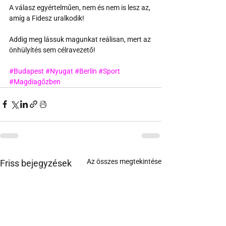
A válasz egyértelműen, nem és nem is lesz az, 
amíg a Fidesz uralkodik!
Addig meg lássuk magunkat reálisan, mert az 
önhülyítés sem célravezető!
#Budapest
#Nyugat
#Berlin
#Sport
#Magdiagőzben
Az összes megtekintése
Friss bejegyzések