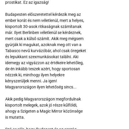
prostikat. Ez az igazság!
Budapesten előszeretettel kérdezik meg az 
ember korát és nem véletlenül, mert a helyes, 
kisportolt 30-asok ritkaságnak számítanak 
már. Ilyet Berlinben véletlenül se kérdeznek, 
mert csak a kűlső számít. Akik meg mégsem 
gyúrják ki magukat, azoknak meg ott van a 
Tabasco nevű kurvázóbár, ahol csak öregeket 
és lepukkant szexmunkásokat találni. Aki 
idemegy az vigyázzon az értékeire lehetőleg, 
de én inkább teszek azért, hogy sportosan 
nézzek ki, minthogy ilyen helyekre 
kényszerüljek menni. Ja igen! 
Magyarországon ilyen lehetőség sincs...
Akik pedig Magyarországon megfordulnak 
kisportolt melegek, azok jó része kűlföldi, 
ahogy a Szigeten a Magic Mirror közönsége 
is mutatta.