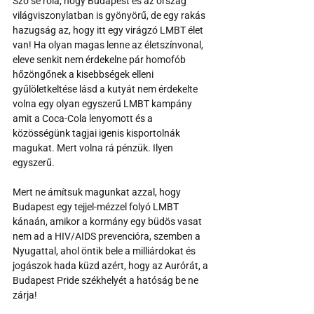
Szó se róla, hogy Budapest és az ország 
világviszonylatban is gyönyörű, de egy rakás 
hazugság az, hogy itt egy virágzó LMBT élet 
van! Ha olyan magas lenne az életszínvonal, 
eleve senkit nem érdekelne pár homofób 
hőzöngőnek a kisebbségek elleni 
gyűlöletkeltése lásd a kutyát nem érdekelte 
volna egy olyan egyszerű LMBT kampány 
amit a Coca-Cola lenyomott és a 
közösségünk tagjai igenis kisportolnák 
magukat. Mert volna rá pénzük. Ilyen 
egyszerű.
Mert ne ámítsuk magunkat azzal, hogy 
Budapest egy tejjel-mézzel folyó LMBT 
kánaán, amikor a kormány egy büdös vasat 
nem ad a HIV/AIDS prevencióra, szemben a 
Nyugattal, ahol öntik bele a milliárdokat és 
jogászok hada küzd azért, hogy az Aurórát, a 
Budapest Pride székhelyét a hatóság be ne 
zárja!