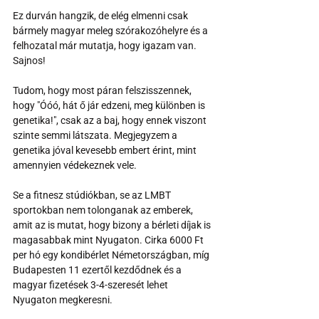
Ez durván hangzik, de elég elmenni csak 
bármely magyar meleg szórakozóhelyre és a 
felhozatal már mutatja, hogy igazam van. 
Sajnos!
Tudom, hogy most páran felszisszennek, 
hogy "Óóó, hát ő jár edzeni, meg különben is 
genetika!", csak az a baj, hogy ennek viszont 
szinte semmi látszata. Megjegyzem a 
genetika jóval kevesebb embert érint, mint 
amennyien védekeznek vele.
Se a fitnesz stúdiókban, se az LMBT 
sportokban nem tolonganak az emberek, 
amit az is mutat, hogy bizony a bérleti díjak is 
magasabbak mint Nyugaton. Cirka 6000 Ft 
per hó egy kondibérlet Németországban, míg 
Budapesten 11 ezertől kezdődnek és a 
magyar fizetések 3-4-szeresét lehet 
Nyugaton megkeresni.