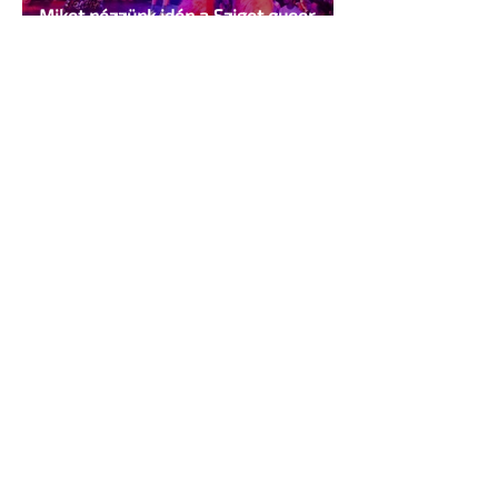
Miket nézzünk idén a Sziget queer
sátrában?
2 perc olvasás
A mellrákszűrésről senki sem beszél a
mellkasi műtétek után - pedig kellene
1 perc olvasás
Támogathatsz és ajánlhatsz: Te is
részt vehetsz a Pécs Pride
megvalósításában
1 perc olvasás