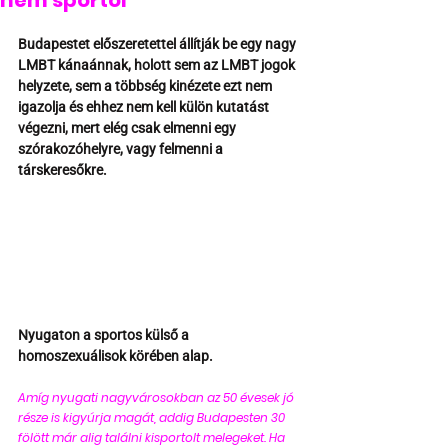
nem sportol
Budapestet előszeretettel állítják be egy nagy 
LMBT kánaánnak, holott sem az LMBT jogok 
helyzete, sem a többség kinézete ezt nem 
igazolja és ehhez nem kell külön kutatást 
végezni, mert elég csak elmenni egy 
szórakozóhelyre, vagy felmenni a 
társkeresőkre.
Nyugaton a sportos külső a 
homoszexuálisok körében alap. 
Amíg nyugati nagyvárosokban az 50 évesek jó 
része is kigyúrja magát, addig Budapesten 30 
fölött már alig találni kisportolt melegeket. Ha 