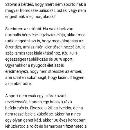
Szóval a kérdés, hogy miért nem sportolnak a 
magyar homoszexuálisok? Lusták, vagy nem 
engedhetik meg maguknak?
Szerintem az utóbbi. Ha valakinek van 
normális bérezése, egzisztenciája, akkor meg 
tudja engedni azt is, hogy megválogassa az 
étrendjét, ami szintén jelentősen hozzájárul a 
szép izmos test kialakításához. Kb. 70 % 
egészséges táplálkozás és 30 % sport. 
Ugyanakkor a nyugodt élet azt is 
eredményezi, hogy nem stresszel az ember, 
ami szintén sokat segít, hogy kisimult legyen 
az ember bőre.
A sport nem csak egy szórakozási 
tevékenység, hanem egy hosszú távú 
befektetés is. Élvezed a 20-as éveidet, de ha 
nem teszel bele a külsődbe, akkor ha nincs 
egy olyan genetikád, akkor 30 éves korodban 
lehúzhatod a rolót és hamarosan fizetheted a 