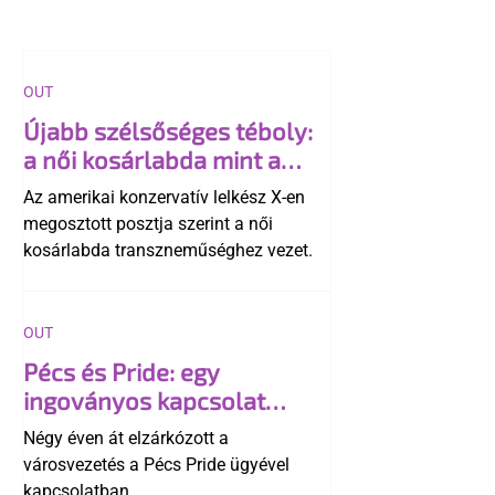
OUT
Újabb szélsőséges téboly:
a női kosárlabda mint a
"transzneműség kapuja"
Az amerikai konzervatív lelkész X-en
megosztott posztja szerint a női
kosárlabda transzneműséghez vezet.
OUT
Pécs és Pride: egy
ingoványos kapcsolat
története
Négy éven át elzárkózott a
városvezetés a Pécs Pride ügyével
kapcsolatban.