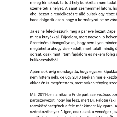
meleg férfiaknak tartott hely konkrétan nem tudott
üzemelteti a helyet. A saját szememmel látom, ho
ahol bezárt a rendelkezésre álló pultok egy része 
hada dolgozik azon, hogy a kormányzat be ne zár
Ja és ne feledkezzünk meg a pár éve bezárt Capell
mint a kutyákkal. Fájdalom, mert nagyon jó helyen
Szeretném kihangsúlyozni, hogy nem ilyen minden m
megtehette ahogy viselkedett, mert talált mindig 
sorsát, csak mint írtam fájdalom és nekem főleg 
bulikorszakából.
Apám sok évig mondogatta, hogy egyszer kipukkad 
nem hittem neki, de úgy 2010 tájékán már elkezdt
akkor én is megértettem, mert sokan tényleg szedt
Már 2011-ben, amikor a Pride partiszervezőcsoport
partiszervezőt, hogy baj lesz, mert Dj. Palotai (a
törzsközönségének a fele már kiment Nyugatra. Akk
szórakozóhelyek!". Igen, csak azok a vendégek jav