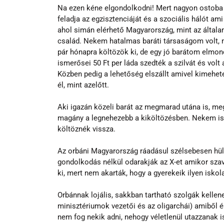
Na ezen kéne elgondolkodni! Mert nagyon ostoba 
feladja az egzisztenciáját és a szociális hálót am
ahol simán elérhető Magyarország, mint az általa
család. Nekem hatalmas baráti társaságom volt, mé
pár hónapra költözök ki, de egy jó barátom elmond
ismerősei 50 Ft per láda szedték a szilvát és volt 
Közben pedig a lehetőség elszállt amivel kimehe
él, mint azelőtt.
Aki igazán közeli barát az megmarad utána is, meg
magány a legnehezebb a kiköltözésben. Nekem is 
költöznék vissza.
Az orbáni Magyarország ráadásul szélsebesen hülyí
gondolkodás nélkül odarakják az X-et amikor szava
ki, mert nem akarták, hogy a gyerekeik ilyen iskol
Orbánnak lojális, sakkban tartható szolgák kellene
minisztériumok vezetői és az oligarchái) amiből 
nem fog nekik adni, nehogy véletlenül utazzanak 