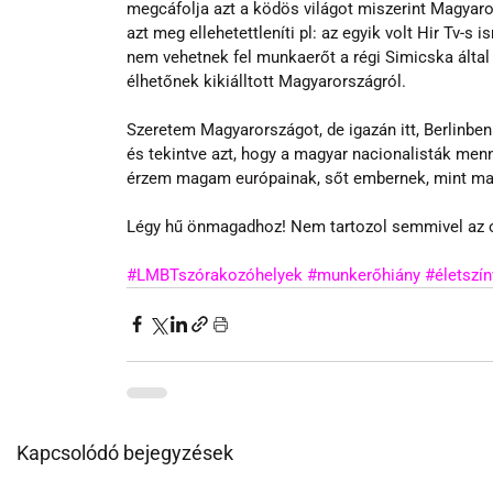
megcáfolja azt a ködös világot miszerint Magyaro
azt meg ellehetettleníti pl: az egyik volt Hir Tv-
nem vehetnek fel munkaerőt a régi Simicska által 
élhetőnek kikiálltott Magyarországról.
Szeretem Magyarországot, de igazán itt, Berlinbe
és tekintve azt, hogy a magyar nacionalisták menny
érzem magam európainak, sőt embernek, mint ma
Légy hű önmagadhoz! Nem tartozol semmivel az o
#LMBTszórakozóhelyek
#munkerőhiány
#életszí
Kapcsolódó bejegyzések