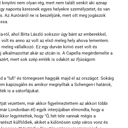
 kinyitni nem olyan rég, mert nem talált senkit aki aznap 
gy naponta keresnek egyes helyekre személyzetet, és van 
is. Az Auróráról ne is beszéljünk, mert ott meg jogászok 
assa.
a-ról, ahol Bírta László sokszor úgy bánt az emberekkel, 
 volt és anno az volt az első meleg hely ahova lementem. 
eleg vállalkozó. Ez egy durván kirívó eset volt és 
új alkalmazottat akár az utcán is. A Capella megérdemelte a 
azért, mert sok szép emlék is odaköt az ifjúságom 
a "lufi" és tömegesen hagyják majd el az országot. Sokáig 
em kapizsgálni és amikor megnyíltak a Schengen-i határok, 
ék is a sátorfájukat.
ját vezettem, már akkor figyelmeztettem az akkori többi 
ki már Londonban él) egyik interjújában elmondta, hogy a 
or legyintettek, hogy "Ó, hét tele vannak mégis a 
arészt külföldiek, akiket a különösen szép város vonz és 