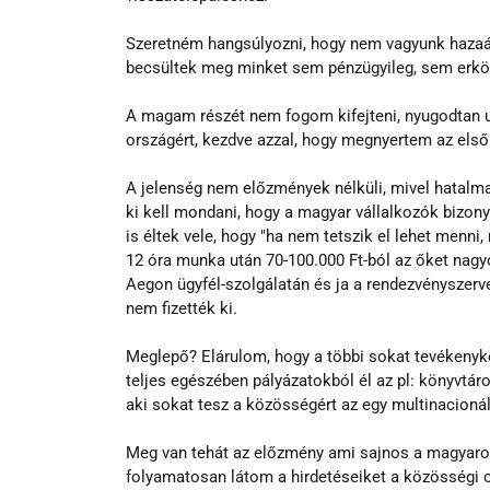
Szeretném hangsúlyozni, hogy nem vagyunk hazaár
becsültek meg minket sem pénzügyileg, sem erkölc
A magam részét nem fogom kifejteni, nyugodtan u
országért, kezdve azzal, hogy megnyertem az első
A jelenség nem előzmények nélküli, mivel hatalma
ki kell mondani, hogy a magyar vállalkozók bizony
is éltek vele, hogy "ha nem tetszik el lehet menni
12 óra munka után 70-100.000 Ft-ból az őket nagyo
Aegon ügyfél-szolgálatán és ja a rendezvényszer
nem fizették ki.
Meglepő? Elárulom, hogy a többi sokat tevékenyke
teljes egészében pályázatokból él az pl: könyvtár
aki sokat tesz a közösségért az egy multinacionál
Meg van tehát az előzmény ami sajnos a magyarors
folyamatosan látom a hirdetéseiket a közösségi o