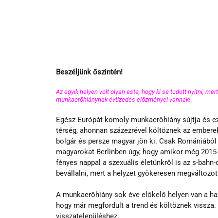
Beszéljünk őszintén! 
Az egyik helyen volt olyan este, hogy ki se tudott nyitni, mer
munkaerőhiánynak évtizedes előzményei vannak! 
Egész Európát komoly munkaerőhiány sújtja és eze
térség, ahonnan százezrével költöznek az embere
bolgár és persze magyar jön ki. Csak Romániából 3
magyarokat Berlinben úgy, hogy amikor még 2015-
fényes nappal a szexuális életünkről is az s-bah
bevállalni, mert a helyzet gyökeresen megváltozot
A munkaerőhiány sok éve előkelő helyen van a haza
hogy már megfordult a trend és költöznek vissza. 
visszatelepüléshez.