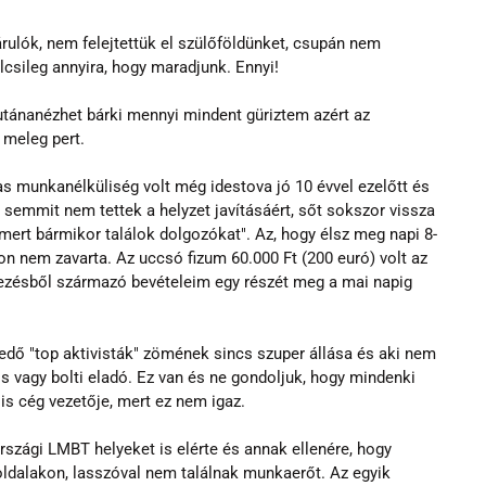
ulók, nem felejtettük el szülőföldünket, csupán nem 
sileg annyira, hogy maradjunk. Ennyi!
tánanézhet bárki mennyi mindent güriztem azért az 
 meleg pert.
s munkanélküliség volt még idestova jó 10 évvel ezelőtt és 
 semmit nem tettek a helyzet javításáért, sőt sokszor vissza 
, mert bármikor találok dolgozókat". Az, hogy élsz meg napi 8-
n nem zavarta. Az uccsó fizum 60.000 Ft (200 euró) volt az 
vezésből származó bevételeim egy részét meg a mai napig 
dő "top aktivisták" zömének sincs szuper állása és aki nem 
os vagy bolti eladó. Ez van és ne gondoljuk, hogy mindenki 
is cég vezetője, mert ez nem igaz.
zági LMBT helyeket is elérte és annak ellenére, hogy 
ldalakon, lasszóval nem találnak munkaerőt. Az egyik 