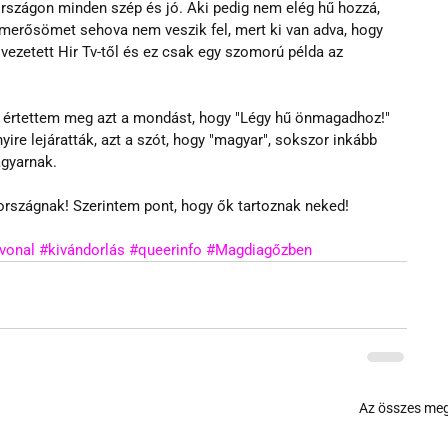
rszágon minden szép és jó. Aki pedig nem elég hű hozzá, 
s ismerősömet sehova nem veszik fel, mert ki van adva, hogy 
vezetett Hir Tv-től és ez csak egy szomorú példa az 
n értettem meg azt a mondást, hogy "Légy hű önmagadhoz!" 
ire lejáratták, azt a szót, hogy "magyar", sokszor inkább 
gyarnak.
rszágnak! Szerintem pont, hogy ők tartoznak neked!
nvonal
#kivándorlás
#queerinfo
#Magdiagőzben
Az összes meg