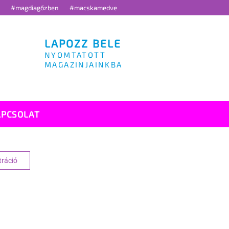
g
#magdiagőzben
#macskamedve
LAPOZZ BELE
NYOMTATOTT
MAGAZINJAINKBA
APCSOLAT
tráció