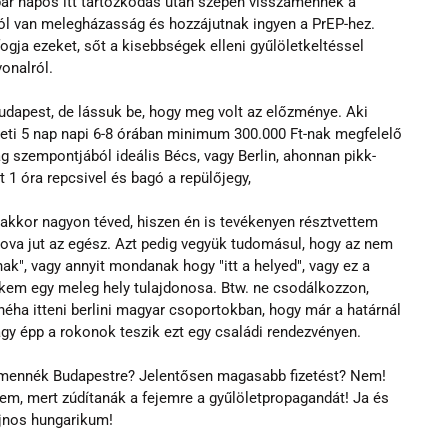
pár napos itt tartózkodás után szépen visszamennek a 
ól van melegházasság és hozzájutnak ingyen a PrEP-hez. 
ja ezeket, sőt a kisebbségek elleni gyűlöletkeltéssel 
vonalról.
dapest, de lássuk be, hogy meg volt az előzménye. Aki 
heti 5 nap napi 6-8 órában minimum 300.000 Ft-nak megfelelő 
g szempontjából ideális Bécs, vagy Berlin, ahonnan pikk-
 1 óra repcsivel és bagó a repülőjegy,
 akkor nagyon téved, hiszen én is tevékenyen résztvettem 
hova jut az egész. Azt pedig vegyük tudomásul, hogy az nem 
ak", vagy annyit mondanak hogy "itt a helyed", vagy ez a 
kem egy meleg hely tulajdonosa. Btw. ne csodálkozzon, 
néha itteni berlini magyar csoportokban, hogy már a határnál 
gy épp a rokonok teszik ezt egy családi rendezvényen.
amennék Budapestre? Jelentősen magasabb fizetést? Nem! 
, mert zúdítanák a fejemre a gyűlöletpropagandát! Ja és 
ajnos hungarikum!