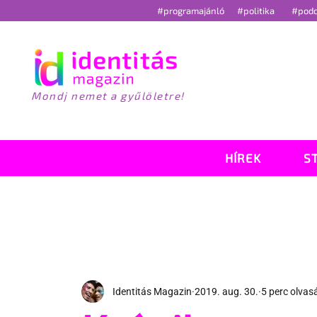
#programajánló
#politika
#pod
Mondj nemet a gyűlöletre!
HÍREK
S
Identitás Magazin
2019. aug. 30.
5 perc olvas