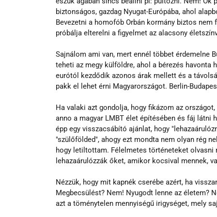
eszük ágában sincs beállni pl: pultozni. Nem! Ők 
biztonságos, gazdag Nyugat-Európába, ahol alapb
Bevezetni a homofób Orbán kormány biztos nem fog
próbálja elterelni a figyelmet az alacsony életszín
Sajnálom ami van, mert ennél többet érdemelne Bu
teheti az megy külföldre, ahol a bérezés havonta 
eurótól kezdődik azonos árak mellett és a távolsá
pakk el lehet érni Magyarországot. Berlin-Budapest
Ha valaki azt gondolja, hogy fikázom az országot,
anno a magyar LMBT élet építésében és fáj látni 
épp egy visszacsábító ajánlat, hogy "lehazaárulózn
"szülőfölded", ahogy ezt mondta nem olyan rég ne
hogy letiltottam. Félelmetes történeteket olvasni 
lehazaárulózzák őket, amikor kocsival mennek, va
Nézzük, hogy mit kapnék cserébe azért, ha vissz
Megbecsülést? Nem! Nyugodt lenne az életem? Nem
azt a töménytelen mennyiségű irigységet, mely s