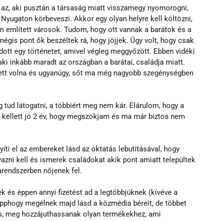
az, aki pusztán a társaság miatt visszamegy nyomorogni, 
i Nyugaton körbeveszi. Akkor egy olyan helyre kell költözni, 
m említett városok. Tudom, hogy ott vannak a barátok és a 
gis pont ők beszéltek rá, hogy jöjjek. Úgy volt, hogy csak 
ott egy történetet, amivel végleg meggyőzött. Ebben vidéki 
aki inkább maradt az országban a barátai, családja miatt. 
tett volna és ugyanúgy, sőt ma még nagyobb szegénységben 
 tud látogatni, a többiért meg nem kár. Elárulom, hogy a 
kellett jó 2 év, hogy megszokjam és ma már biztos nem 
ti el az embereket lásd az oktatás lebutításával, hogy 
zni kell és ismerek családokat akik pont amiatt települtek 
arendszerben nőjenek fel.
k és éppen annyi fizetést ad a legtöbbjüknek (kívéve a 
épphogy megélnek majd lásd a közmédia béreit, de többet 
is, meg hozzájuthassanak olyan termékekhez, ami 