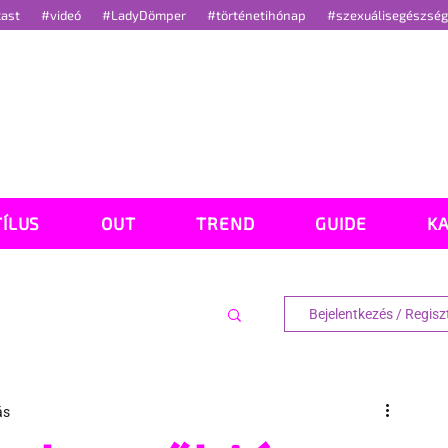
cast
#videó
#LadyDömper
#történetihónap
#szexuálisegészsé
TÍLUS
OUT
TREND
GUIDE
K
Bejelentkezés / Regisz
ás