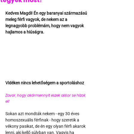
tegyek most?
Kedves Magdi! Én egy baranyai származású 
meleg férfi vagyok, de nekem az a 
legnagyobb problémám, hogy nem vagyok 
hajlamos a hiúságra.
Vidéken nincs lehetőségem a sportoláshoz 
Zavar, hogy akármennyit eszek akkor se hízok 
el!  
Sokan azt mondták nekem - egy 30 éves 
homoszexuális férfinak - hogy szeretik a 
vékony pasikat, de én egy olyan férfi akarok 
lenni, aki kellő súlyban van. Vagyis ha 