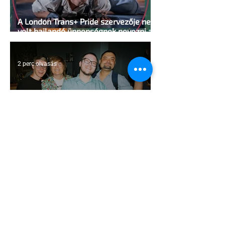
A London Trans+ Pride szervezője nem
volt hajlandó ünnepségnek nevezni az
eseményt- a BBC ezért törölte vele az
interjút
2 perc olvasás
Kényszerű száműzetésben az orosz
LMBTQ+ sajtó utolsó nagy hangja
2 perc olvasás
Pécs és Pride: egy ingoványos
kapcsolat története