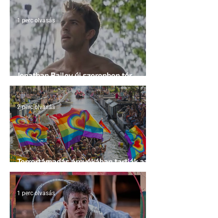
1 perc olvasás
Jonathan Bailey új szerepben tér
vissza
2 perc olvasás
Terrortámadás árnyékában tartják az
idei WorldPride-ot Amszterdamban
1 perc olvasás