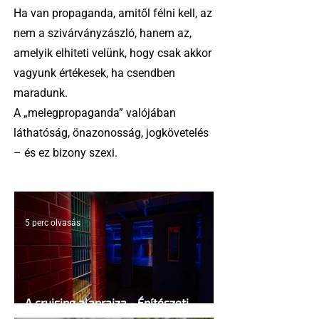
Ha van propaganda, amitől félni kell, az
nem a szivárványzászló, hanem az,
amelyik elhiteti velünk, hogy csak akkor
vagyunk értékesek, ha csendben
maradunk.
A „melegpropaganda” valójában
láthatóság, önazonosság, jogkövetelés
– és ez bizony szexi.
5 perc olvasás
A cruising alaprajza - Építészeti
irányelvek a vágy maximalizálására