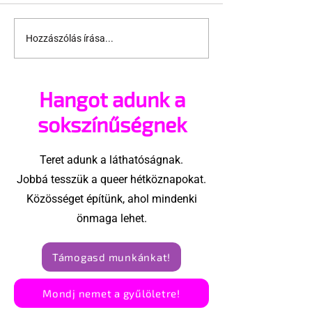
Hozzászólás írása...
Jonathan Bailey új
Terrortámad
szerepben tér vissza
árnyékában t
az idei World
Hangot adunk a
Amszterdam
sokszínűségnek
Teret adunk a láthatóságnak.
Jobbá tesszük a queer hétköznapokat.
Közösséget építünk, ahol mindenki
önmaga lehet.
Támogasd munkánkat!
Mondj nemet a gyűlöletre!