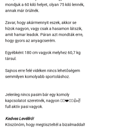
mondjuk a 60 kiló helyet, olyan 75 kiló lennék, 
annak már örülnék.
Zavar, hogy akármennyit eszek, akkor se 
hízok nagyon, vagy csak a hasamon látszik, 
amit hamar leadok. Páran azt mondták erre, 
hogy gyors az anyagcserém.
Egyébként 180 cm vagyok melyhez 60,7 kg 
társul.
Sajnos erre felé vidéken nincs lehetőségem 
semmilyen komolyabb sportoláshoz.
Jelenleg nincs pasim bár egy komoly 
kapcsolatot szeretnék, nagyon 🏳️‍🌈❤️🇭🇺👍✌️
full aktív pasi vagyok.
Kedves Levélíró!
Köszönöm, hogy megtiszteltél a bizalmaddal!