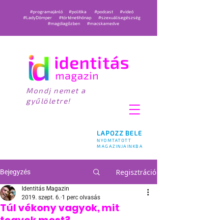
#programajánló
#politika
#podcast
#videó
#LadyDömper
#történetihónap
#szexuálisegészség
#magdiagőzben
#macskamedve
Mondj nemet a
gyűlöletre!
LAPOZZ BELE
NYOMTATOTT
MAGAZINJAINKBA
Regisztráció
Bejegyzés
Identitás Magazin
2019. szept. 6.
1 perc olvasás
Túl vékony vagyok, mit