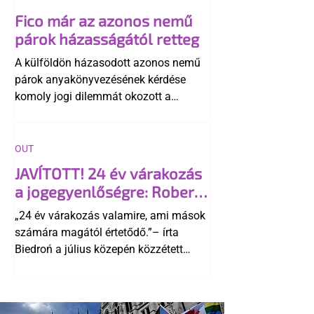
Fico már az azonos nemű
párok házasságától retteg
A külföldön házasodott azonos nemű
párok anyakönyvezésének kérdése
komoly jogi dilemmát okozott a
szlovák belügynek, miközben Robert
Fico szerint az alkotmány
egyértelműen tiltja a házasságuk
OUT
elismerését. Közben az ellenzéken belül
JAVÍTOTT! 24 év várakozás
is vita robbant ki arról, hogy vissza
a jogegyenlőségre: Robert
kellene-e vonni a kormány konzervatív
Biedroń megindító üzenete
alkotmánymódosítását
„24 év várakozás valamire, ami mások
a lengyel bejegyzett
számára magától értetődő.”– írta
élettársi kapcsolatokért
Biedroń a július közepén közzétett
bejegyzésben.