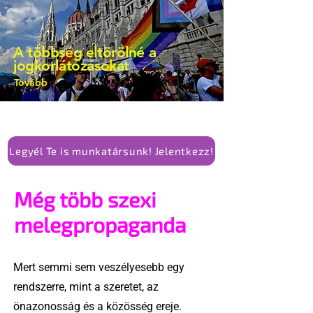
A többség eltörölné a
jogkorlátozásokat
Tovább
Legyél Te is munkatársunk! Jelentkezz!
Még több szexi
melegpropaganda
Mert semmi sem veszélyesebb egy
rendszerre, mint a szeretet, az
önazonosság és a közösség ereje.