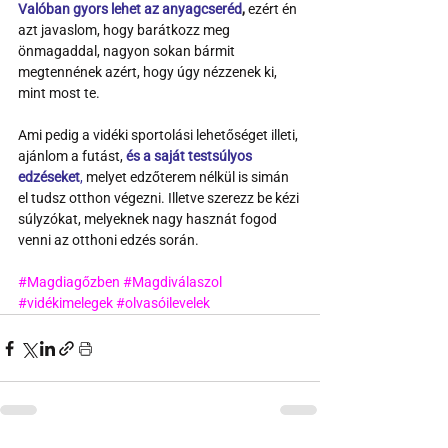
Valóban gyors lehet az anyagcseréd
, 
ezért én 
azt javaslom, hogy barátkozz meg 
önmagaddal, nagyon sokan bármit 
megtennének azért, hogy úgy nézzenek ki, 
mint most te.
Ami pedig a vidéki sportolási lehetőséget illeti, 
ajánlom a futást, 
és a saját testsúlyos 
edzéseket
,
 melyet edzőterem nélkül is simán 
el tudsz otthon végezni. Illetve szerezz be kézi 
súlyzókat, melyeknek nagy hasznát fogod 
venni az otthoni edzés során.
#Magdiagőzben
#Magdiválaszol
#vidékimelegek
#olvasóilevelek