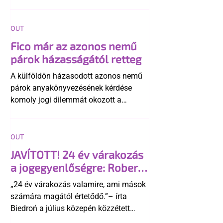
OUT
Fico már az azonos nemű
párok házasságától retteg
A külföldön házasodott azonos nemű
párok anyakönyvezésének kérdése
komoly jogi dilemmát okozott a
szlovák belügynek, miközben Robert
Fico szerint az alkotmány
egyértelműen tiltja a házasságuk
OUT
elismerését. Közben az ellenzéken belül
JAVÍTOTT! 24 év várakozás
is vita robbant ki arról, hogy vissza
a jogegyenlőségre: Robert
kellene-e vonni a kormány konzervatív
Biedroń megindító üzenete
alkotmánymódosítását
„24 év várakozás valamire, ami mások
a lengyel bejegyzett
számára magától értetődő.”– írta
élettársi kapcsolatokért
Biedroń a július közepén közzétett
bejegyzésben.