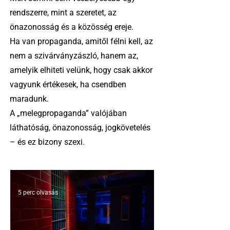
rendszerre, mint a szeretet, az
önazonosság és a közösség ereje.
Ha van propaganda, amitől félni kell, az
nem a szivárványzászló, hanem az,
amelyik elhiteti velünk, hogy csak akkor
vagyunk értékesek, ha csendben
maradunk.
A „melegpropaganda” valójában
láthatóság, önazonosság, jogkövetelés
– és ez bizony szexi.
5 perc olvasás