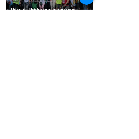
Pécs és Pride: egy ingoványos
kapcsolat története
3 perc olvasás
Fico már az azonos nemű párok
házasságától retteg
2 perc olvasás
Rekordot döntött a világ legnagyobb
transz Pride-ja Londonban