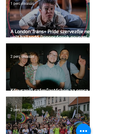
1 perc olvasás
A London Trans+ Pride szervezője nem
volt hajlandó ünnepségnek nevezni az
eseményt- a BBC ezért törölte vele az
interjút
2 perc olvasás
Kényszerű száműzetésben az orosz
LMBTQ+ sajtó utolsó nagy hangja
2 perc olvasás