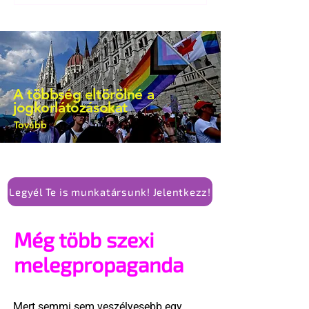
A többség eltörölné a
jogkorlátozásokat
Tovább
Legyél Te is munkatársunk! Jelentkezz!
Még több szexi
melegpropaganda
Mert semmi sem veszélyesebb egy