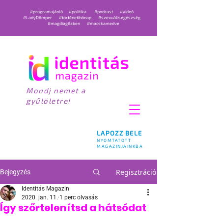
#programajánló
#politika
#podcast
#videó
#LadyDömper
#történetihónap
#szexuálisegészség
#magdiagőzben
#macskamedve
Mondj nemet a
gyűlöletre!
LAPOZZ BELE
NYOMTATOTT
MAGAZINJAINKBA
Regisztráció
Bejegyzés
Identitás Magazin
2020. jan. 11.
1 perc olvasás
Így szőrtelenítsd a hátsódat