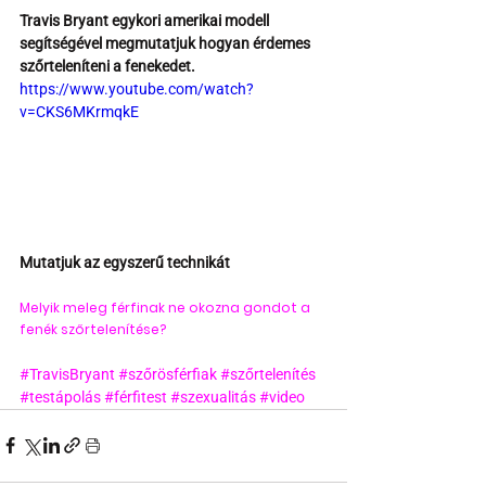
Travis Bryant egykori amerikai modell 
segítségével megmutatjuk hogyan érdemes 
szőrteleníteni a fenekedet.
https://www.youtube.com/watch?
v=CKS6MKrmqkE
Mutatjuk az egyszerű technikát
Melyik meleg férfinak ne okozna gondot a 
fenék szőrtelenítése? 
#TravisBryant
#szőrösférfiak
#szőrtelenítés
#testápolás
#férfitest
#szexualitás
#video