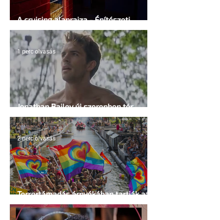
A cruising alaprajza - Építészeti
irányelvek a vágy maximalizálására
1 perc olvasás
Jonathan Bailey új szerepben tér
vissza
2 perc olvasás
Terrortámadás árnyékában tartják az
idei WorldPride-ot Amszterdamban