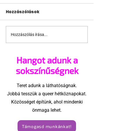
Hozzászólások
Hozzászólás írása...
Jonathan Bailey új
Terrortámad
szerepben tér vissza
árnyékában t
az idei World
Hangot adunk a
Amszterdam
sokszínűségnek
Teret adunk a láthatóságnak.
Jobbá tesszük a queer hétköznapokat.
Közösséget építünk, ahol mindenki
önmaga lehet.
Támogasd munkánkat!