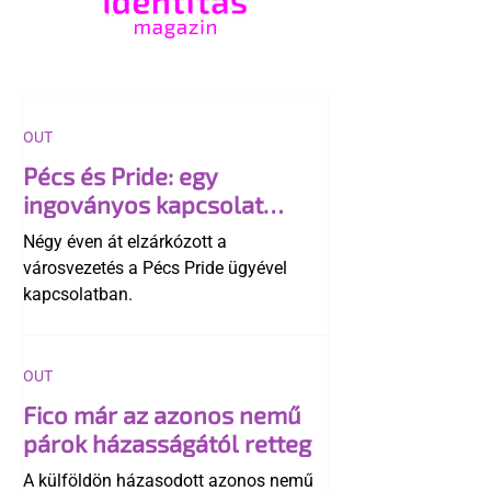
OUT
Pécs és Pride: egy
ingoványos kapcsolat
története
Négy éven át elzárkózott a
városvezetés a Pécs Pride ügyével
kapcsolatban.
OUT
Fico már az azonos nemű
párok házasságától retteg
A külföldön házasodott azonos nemű