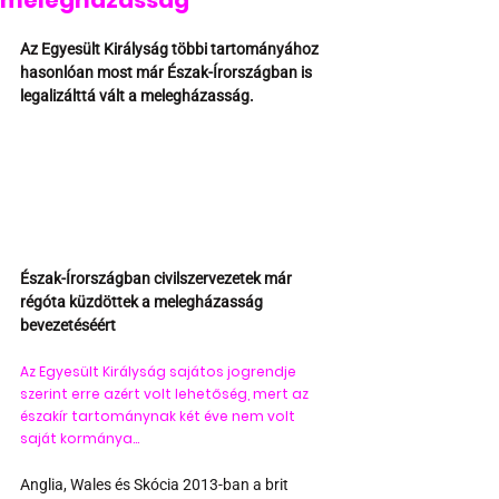
melegházasság
Az Egyesült Királyság többi tartományához 
hasonlóan most már Észak-Írországban is 
legalizálttá vált a melegházasság.
Észak-Írországban civilszervezetek már 
régóta küzdöttek a melegházasság 
bevezetéséért 
Az Egyesült Királyság sajátos jogrendje 
szerint erre azért volt lehetőség, mert az 
északír tartománynak két éve nem volt 
saját kormánya... 
Anglia, Wales és Skócia 2013-ban a brit 