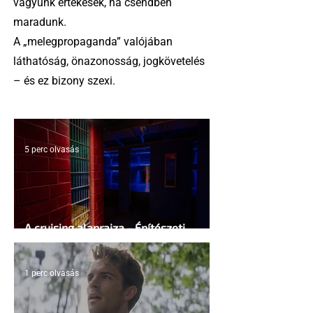
vagyunk értékesek, ha csendben
maradunk.
A „melegpropaganda” valójában
láthatóság, önazonosság, jogkövetelés
– és ez bizony szexi.
5 perc olvasás
A cruising alaprajza - Építészeti
irányelvek a vágy maximalizálására
1 perc olvasás