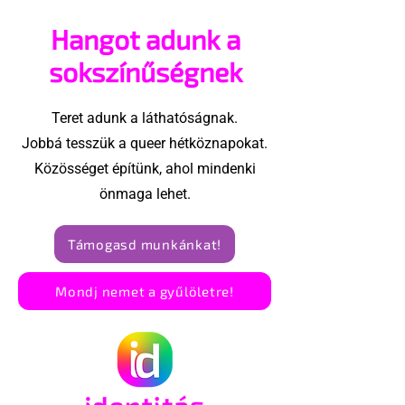
hajlandó
orosz LMBTQ+ 
Hangot adunk a
ünnepségnek nevezni
utolsó nagy h
az eseményt- a BBC
sokszínűségnek
ezért törölte vele az
interjút
Teret adunk a láthatóságnak.
Jobbá tesszük a queer hétköznapokat.
Közösséget építünk, ahol mindenki
önmaga lehet.
Támogasd munkánkat!
Mondj nemet a gyűlöletre!