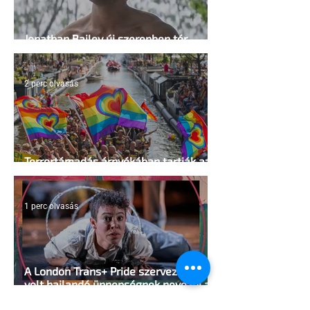
Jonathan Bailey új szerepben tér
vissza
2 perc olvasás
Terrortámadás árnyékában tartják az
idei WorldPride-ot Amszterdamban
1 perc olvasás
A London Trans+ Pride szervezője nem
volt hajlandó ünnepségnek nevezni az
eseményt- a BBC ezért törölte vele az