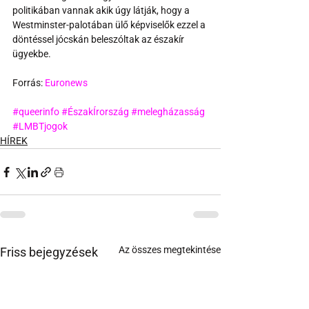
politikában vannak akik úgy látják, hogy a 
Westminster-palotában ülő képviselők ezzel a 
döntéssel jócskán beleszóltak az északír 
ügyekbe.
Forrás: 
Euronews
#queerinfo
#ÉszakÍrország
#melegházasság
#LMBTjogok
HÍREK
Az összes megtekintése
Friss bejegyzések