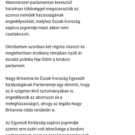
Westminster-parlamenten keresztül 
hatalmas többséggel megszavazták az 
azonos neműek házasságának 
engedélyezését, melyhez Észak-Írország 
sajátos jogrendje miatt akkor nem 
csatlakozott.
Októberben azonban két régóta vitatott és 
meglehetősen érzékeny témában nyúlt át 
északír politika feje fölött a londoni 
parlament.
Nagy-Britannia és Észak-Írország Egyesült 
Királyságának Parlamentje úgy döntött, hogy 
az Ír-szigeten lévő tartományában is 
engedélyezik az abortuszt és a 
melegházasságot, ahogy az legális Nagy-
Britannia többi területén is.
Az Egyesült Királyság sajátos jogrendje 
szerint erre azért volt lehetősége a londoni 