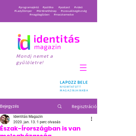
#programajánló
#politika
#podcast
#videó
#LadyDömper
#történetihónap
#szexuálisegészség
#magdiagőzben
#macskamedve
Mondj nemet a
gyűlöletre!
LAPOZZ BELE
NYOMTATOTT
MAGAZINJAINKBA
Regisztráció
Bejegyzés
Identitás Magazin
2020. jan. 13.
1 perc olvasás
Észak-Írországban is van