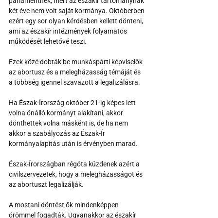
parlamentnek, mert az északír tartománynak 
két éve nem volt saját kormánya. Októberben 
ezért egy sor olyan kérdésben kellett dönteni, 
ami az északír intézmények folyamatos 
működését lehetővé teszi.
Ezek közé dobták be munkáspárti képviselők 
az abortusz és a melegházasság témáját és 
a többség igennel szavazott a legalizálásra.
Ha Észak-Írország október 21-ig képes lett 
volna önálló kormányt alakítani, akkor 
dönthettek volna másként is, de ha nem 
akkor a szabályozás az Észak-Ír 
kormányalapítás után is érvényben marad.
Észak-Írországban régóta küzdenek azért a 
civilszervezetek, hogy a melegházasságot és 
az abortuszt legalizálják. 
A mostani döntést ők mindenképpen 
örömmel fogadták. Ugyanakkor az északír 