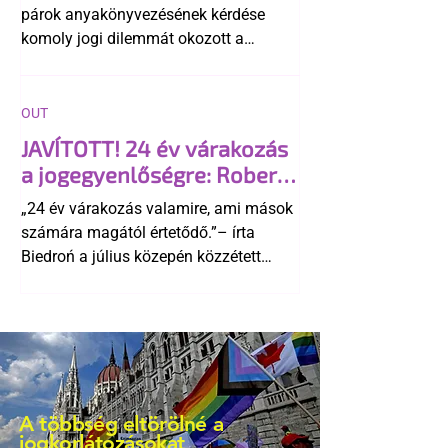
párok anyakönyvezésének kérdése
komoly jogi dilemmát okozott a
szlovák belügynek, miközben Robert
Fico szerint az alkotmány
egyértelműen tiltja a házasságuk
OUT
elismerését. Közben az ellenzéken belül
JAVÍTOTT! 24 év várakozás
is vita robbant ki arról, hogy vissza
a jogegyenlőségre: Robert
kellene-e vonni a kormány konzervatív
Biedroń megindító üzenete
alkotmánymódosítását
„24 év várakozás valamire, ami mások
a lengyel bejegyzett
számára magától értetődő.”– írta
élettársi kapcsolatokért
Biedroń a július közepén közzétett
bejegyzésben.
A többség eltörölné a
jogkorlátozásokat