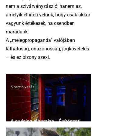
nem a szivárványzászló, hanem az,
amelyik elhiteti velünk, hogy csak akkor
vagyunk értékesek, ha csendben
maradunk.
A „melegpropaganda” valójában
láthatóság, önazonosság, jogkövetelés
– és ez bizony szexi.
5 perc olvasás
A cruising alaprajza - Építészeti
irányelvek a vágy maximalizálására