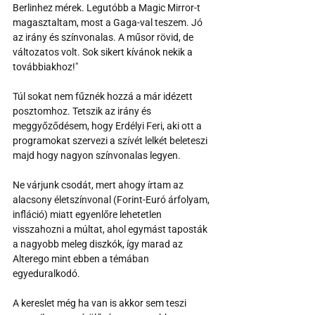
Berlinhez mérek. Legutóbb a Magic Mirror-t 
magasztaltam, most a Gaga-val teszem. Jó 
az irány és színvonalas. A műsor rövid, de 
változatos volt. Sok sikert kívánok nekik a 
továbbiakhoz!"
Túl sokat nem fűznék hozzá a már idézett 
posztomhoz. Tetszik az irány és 
meggyőződésem, hogy Erdélyi Feri, aki ott a 
programokat szervezi a szívét lelkét beleteszi 
majd hogy nagyon színvonalas legyen.
Ne várjunk csodát, mert ahogy írtam az 
alacsony életszínvonal (Forint-Euró árfolyam, 
infláció) miatt egyenlőre lehetetlen 
visszahozni a múltat, ahol egymást taposták 
a nagyobb meleg diszkók, így marad az 
Alterego mint ebben a témában 
egyeduralkodó.
A kereslet még ha van is akkor sem teszi 