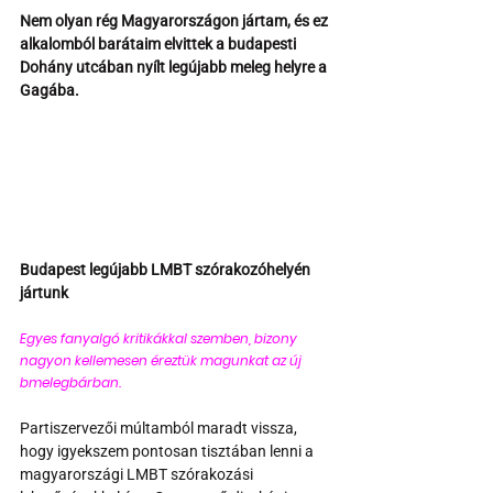
Nem olyan rég Magyarországon jártam, és ez 
alkalomból barátaim elvittek a budapesti 
Dohány utcában nyílt legújabb meleg helyre a 
Gagába.
Budapest legújabb LMBT szórakozóhelyén 
jártunk
Egyes fanyalgó kritikákkal szemben, bizony 
nagyon kellemesen éreztük magunkat az új 
bmelegbárban.
Partiszervezői múltamból maradt vissza, 
hogy igyekszem pontosan tisztában lenni a 
magyarországi LMBT szórakozási 