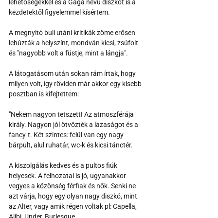
lehetőségekkel és a Gaga nevű diszkót is a 
kezdetektől figyelemmel kísértem. 
A megnyitó buli utáni kritikák zöme erősen 
lehúzták a helyszínt, mondván kicsi, zsúfolt 
és "nagyobb volt a füstje, mint a lángja".
A látogatásom után sokan rám írtak, hogy 
milyen volt, így röviden már akkor egy kisebb 
posztban is kifejtettem: 
"Nekem nagyon tetszett! Az atmoszférája 
király. Nagyon jól ötvözték a lazaságot és a 
fancy-t. Két szintes: felül van egy nagy 
bárpult, alul ruhatár, wc-k és kicsi tánctér.
A kiszolgálás kedves és a pultos fiúk 
helyesek. A felhozatal is jó, ugyanakkor 
vegyes a közönség férfiak és nők. Senki ne 
azt várja, hogy egy olyan nagy diszkó, mint 
az Alter, vagy amik régen voltak pl: Capella, 
Alibi, Under, Burlesque.