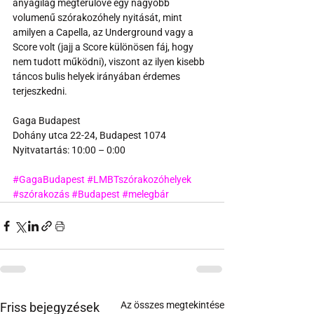
anyagilag megtérülővé egy nagyobb 
volumenű szórakozóhely nyitását, mint 
amilyen a Capella, az Underground vagy a 
Score volt (jajj a Score különösen fáj, hogy 
nem tudott működni), viszont az ilyen kisebb 
táncos bulis helyek irányában érdemes 
terjeszkedni.
Gaga Budapest
Dohány utca 22-24, Budapest 1074
Nyitvatartás: 10:00 – 0:00
#GagaBudapest
#LMBTszórakozóhelyek
#szórakozás
#Budapest
#melegbár
Az összes megtekintése
Friss bejegyzések