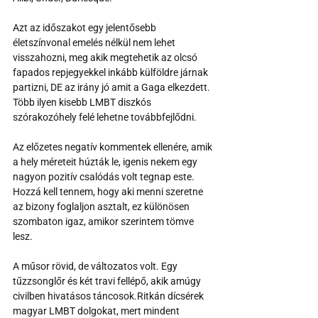
Azt az időszakot egy jelentősebb 
életszínvonal emelés nélkül nem lehet 
visszahozni, meg akik megtehetik az olcsó 
fapados repjegyekkel inkább külföldre járnak 
partizni, DE az irány jó amit a Gaga elkezdett. 
Több ilyen kisebb LMBT diszkós 
szórakozóhely felé lehetne továbbfejlődni.
Az előzetes negatív kommentek ellenére, amik 
a hely méreteit húzták le, igenis nekem egy 
nagyon pozitív csalódás volt tegnap este. 
Hozzá kell tennem, hogy aki menni szeretne 
az bizony foglaljon asztalt, ez különösen 
szombaton igaz, amikor szerintem tömve 
lesz.
A műsor rövid, de változatos volt. Egy 
tűzzsonglőr és két travi fellépő, akik amúgy 
civilben hivatásos táncosok.Ritkán dícsérek 
magyar LMBT dolgokat, mert mindent 