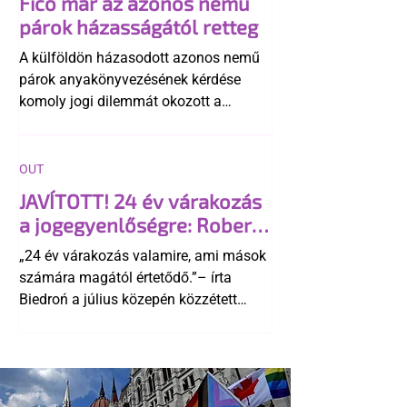
Fico már az azonos nemű
párok házasságától retteg
A külföldön házasodott azonos nemű
párok anyakönyvezésének kérdése
komoly jogi dilemmát okozott a
szlovák belügynek, miközben Robert
Fico szerint az alkotmány
egyértelműen tiltja a házasságuk
OUT
elismerését. Közben az ellenzéken belül
JAVÍTOTT! 24 év várakozás
is vita robbant ki arról, hogy vissza
a jogegyenlőségre: Robert
kellene-e vonni a kormány konzervatív
Biedroń megindító üzenete
alkotmánymódosítását
„24 év várakozás valamire, ami mások
a lengyel bejegyzett
számára magától értetődő.”– írta
élettársi kapcsolatokért
Biedroń a július közepén közzétett
bejegyzésben.