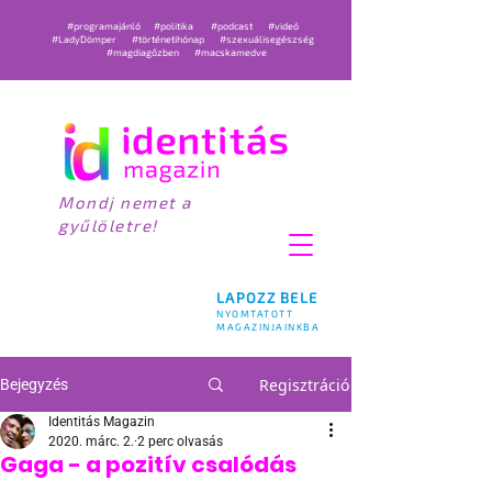
#programajánló
#politika
#podcast
#videó
#LadyDömper
#történetihónap
#szexuálisegészség
#magdiagőzben
#macskamedve
Mondj nemet a
gyűlöletre!
LAPOZZ BELE
NYOMTATOTT
MAGAZINJAINKBA
Regisztráció
Bejegyzés
Identitás Magazin
2020. márc. 2.
2 perc olvasás
Gaga - a pozitív csalódás