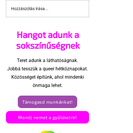
Hozzászólás írása...
Jonathan Bailey új
Terrortámad
szerepben tér vissza
árnyékában t
az idei World
Hangot adunk a
Amszterdam
sokszínűségnek
Teret adunk a láthatóságnak.
Jobbá tesszük a queer hétköznapokat.
Közösséget építünk, ahol mindenki
önmaga lehet.
Támogasd munkánkat!
Mondj nemet a gyűlöletre!