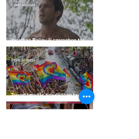
1 perc olvasás
Jonathan Bailey új szerepben tér
vissza
2 perc olvasás
Terrortámadás árnyékában tartják az
idei WorldPride-ot Amszterdamban
1 perc olvasás