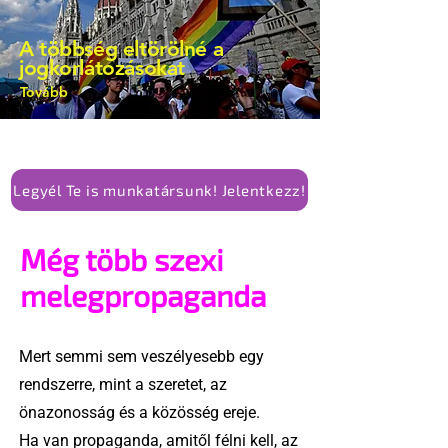
A többség eltörölné a
jogkorlátozásokat
Tovább
Legyél Te is munkatársunk! Jelentkezz!
Még több szexi
melegpropaganda
Mert semmi sem veszélyesebb egy
rendszerre, mint a szeretet, az
önazonosság és a közösség ereje.
Ha van propaganda, amitől félni kell, az