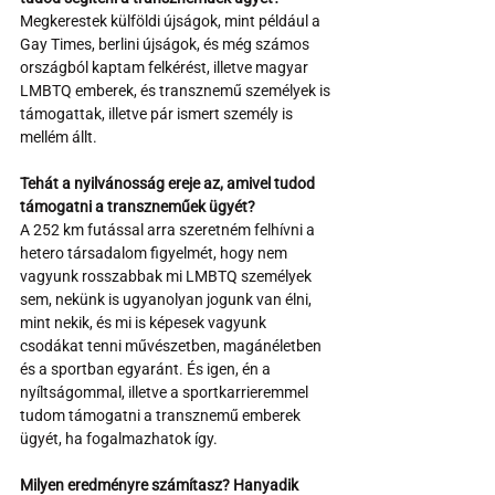
Megkerestek külföldi újságok, mint például a 
Gay Times, berlini újságok, és még számos 
országból kaptam felkérést, illetve magyar 
LMBTQ emberek, és transznemű személyek is 
támogattak, illetve pár ismert személy is 
mellém állt.
Tehát a nyilvánosság ereje az, amivel tudod 
támogatni a transzneműek ügyét?
A 252 km futással arra szeretném felhívni a 
hetero társadalom figyelmét, hogy nem 
vagyunk rosszabbak mi LMBTQ személyek 
sem, nekünk is ugyanolyan jogunk van élni, 
mint nekik, és mi is képesek vagyunk 
csodákat tenni művészetben, magánéletben 
és a sportban egyaránt. És igen, én a 
nyíltságommal, illetve a sportkarrieremmel 
tudom támogatni a transznemű emberek 
ügyét, ha fogalmazhatok így.
Milyen eredményre számítasz? Hanyadik 