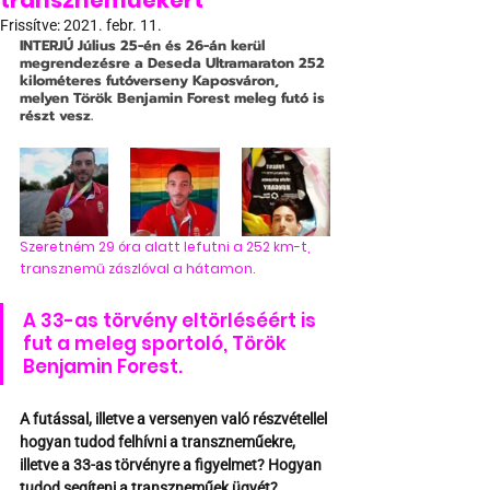
transzneműekért
Frissítve:
2021. febr. 11.
INTERJÚ
 Július 25-én és 26-án kerül 
megrendezésre a Deseda Ultramaraton 252 
kilométeres futóverseny Kaposváron, 
melyen Török Benjamin Forest meleg futó is 
részt vesz.
Szeretném 29 óra alatt lefutni a 252 km-t, 
transznemű zászlóval a hátamon.
A 33-as törvény eltörléséért is 
fut a meleg sportoló, Török 
Benjamin Forest.
A futással, illetve a versenyen való részvétellel 
hogyan tudod felhívni a transzneműekre, 
illetve a 33-as törvényre a figyelmet? Hogyan 
tudod segíteni a transzneműek ügyét?