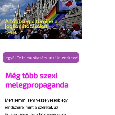
A többség eltörölné a
jogkorlátozásokat
Tovább
Legyél Te is munkatársunk! Jelentkezz!
Még több szexi
melegpropaganda
Mert semmi sem veszélyesebb egy
rendszerre, mint a szeretet, az
önazonosság és a közösség ereje.