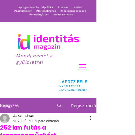
#programajánló
#politika
#podcast
#videó
#LadyDömper
#történetihónap
#szexuálisegészség
#magdiagőzben
#macskamedve
Mondj nemet a
gyűlöletre!
LAPOZZ BELE
NYOMTATOTT
MAGAZINJAINKBA
Regisztráció
Bejegyzés
Jakab István
2020. júl. 23.
2 perc olvasás
252 km futás a