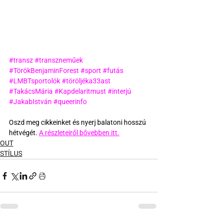
#transz
#transzneműek
#TörökBenjaminForest
#sport
#futás
#LMBTsportolók
#töröljéka33ast
#TakácsMária
#Kapdelaritmust
#interjú
#JakabIstván
#queerinfo
Oszd meg cikkeinket és nyerj balatoni hosszú 
hétvégét. 
A részleteiről bővebben itt.
OUT
STÍLUS