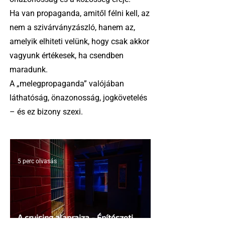
Ha van propaganda, amitől félni kell, az
nem a szivárványzászló, hanem az,
amelyik elhiteti velünk, hogy csak akkor
vagyunk értékesek, ha csendben
maradunk.
A „melegpropaganda” valójában
láthatóság, önazonosság, jogkövetelés
– és ez bizony szexi.
5 perc olvasás
A cruising alaprajza - Építészeti