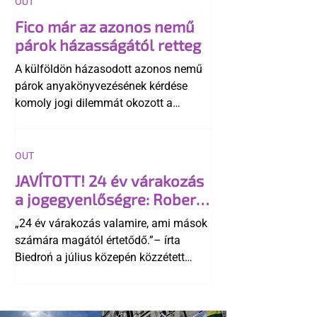
OUT
Fico már az azonos nemű
párok házasságától retteg
A külföldön házasodott azonos nemű
párok anyakönyvezésének kérdése
komoly jogi dilemmát okozott a
szlovák belügynek, miközben Robert
Fico szerint az alkotmány
egyértelműen tiltja a házasságuk
OUT
elismerését. Közben az ellenzéken belül
JAVÍTOTT! 24 év várakozás
is vita robbant ki arról, hogy vissza
a jogegyenlőségre: Robert
kellene-e vonni a kormány konzervatív
Biedroń megindító üzenete
alkotmánymódosítását
„24 év várakozás valamire, ami mások
a lengyel bejegyzett
számára magától értetődő.”– írta
élettársi kapcsolatokért
Biedroń a július közepén közzétett
bejegyzésben.