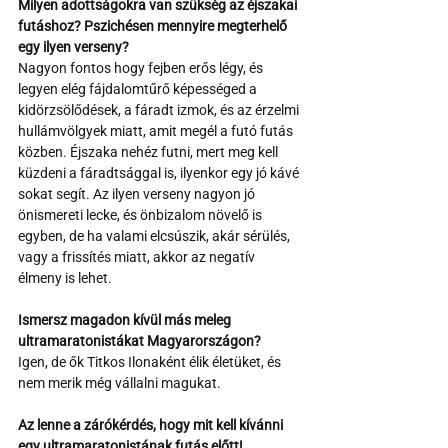
Milyen adottságokra van szükség az éjszakai 
futáshoz? Pszichésen mennyire megterhelő 
egy ilyen verseny?
Nagyon fontos hogy fejben erős légy, és 
legyen elég fájdalomtűrő képességed a 
kidörzsölődések, a fáradt izmok, és az érzelmi 
hullámvölgyek miatt, amit megél a futó futás 
közben. Éjszaka nehéz futni, mert meg kell 
küzdeni a fáradtsággal is, ilyenkor egy jó kávé 
sokat segít. Az ilyen verseny nagyon jó 
önismereti lecke, és önbizalom növelő is 
egyben, de ha valami elcsúszik, akár sérülés, 
vagy a frissítés miatt, akkor az negatív 
élmeny is lehet.
Ismersz magadon kívül más meleg 
ultramaratonistákat Magyarországon?
Igen, de ők Titkos Ilonaként élik életüket, és 
nem merik még vállalni magukat.
Az lenne a zárókérdés, hogy mit kell kívánni 
egy ultramaratonistának futás előtt!