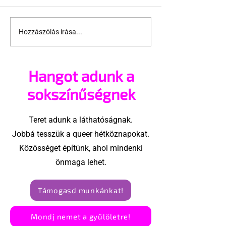
Hozzászólás írása...
Pécs és Pride: egy
Fico már az a
ingoványos
nemű párok
kapcsolat története
házasságától
Hangot adunk a
sokszínűségnek
Teret adunk a láthatóságnak.
Jobbá tesszük a queer hétköznapokat.
Közösséget építünk, ahol mindenki
önmaga lehet.
Támogasd munkánkat!
Mondj nemet a gyűlöletre!