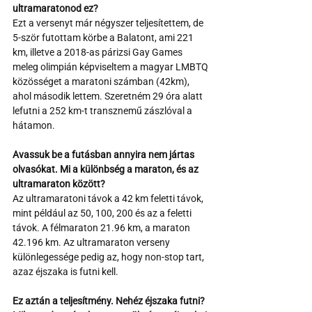
ultramaratonod ez?
Ezt a versenyt már négyszer teljesítettem, de 
5-ször futottam körbe a Balatont, ami 221 
km, illetve a 2018-as párizsi Gay Games 
meleg olimpián képviseltem a magyar LMBTQ 
közösséget a maratoni számban (42km), 
ahol második lettem. Szeretném 29 óra alatt 
lefutni a 252 km-t transznemű zászlóval a 
hátamon.
Avassuk be a futásban annyira nem jártas 
olvasókat. Mi a különbség a maraton, és az 
ultramaraton között?
Az ultramaratoni távok a 42 km feletti távok, 
mint például az 50, 100, 200 és az a feletti 
távok. A félmaraton 21.96 km, a maraton 
42.196 km. Az ultramaraton verseny 
különlegessége pedig az, hogy non-stop tart, 
azaz éjszaka is futni kell.
Ez aztán a teljesítmény. Nehéz éjszaka futni? 