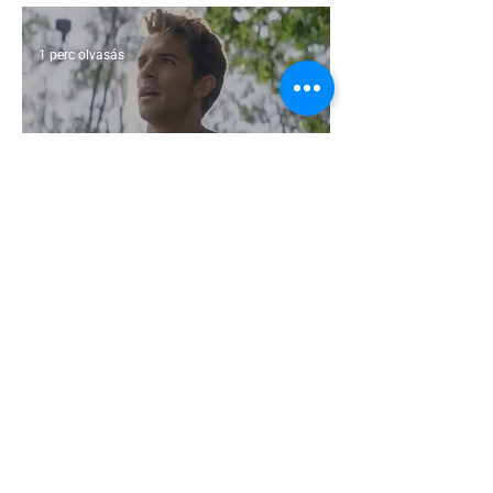
irányelvek a vágy maximalizálására
1 perc olvasás
Jonathan Bailey új szerepben tér
vissza
2 perc olvasás
Terrortámadás árnyékában tartják az
idei WorldPride-ot Amszterdamban
1 perc olvasás