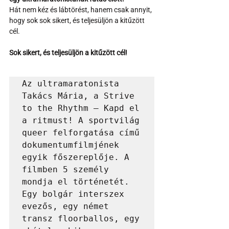
Hát nem kéz és lábtörést, hanem csak annyit, 
hogy sok sok sikert, és teljesüljön a kitűzött 
cél.
Sok sikert, és teljesüljön a kitűzött cél!
Az ultramaratonista 
Takács Mária, a Strive 
to the Rhythm – Kapd el 
a ritmust! A sportvilág 
queer felforgatása című 
dokumentumfilmjének 
egyik főszereplője. A 
filmben 5 személy 
mondja el történetét. 
Egy bolgár interszex 
evezős, egy német 
transz floorballos, egy 