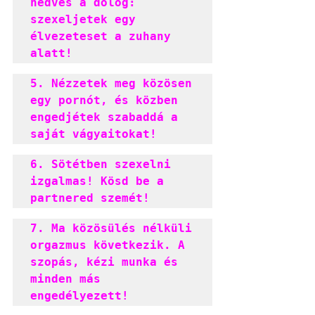
nedves a dolog: 
szexeljetek egy 
élvezeteset a zuhany 
alatt!
5. Nézzetek meg közösen 
egy pornót, és közben 
engedjétek szabaddá a 
saját vágyaitokat!
6. Sötétben szexelni 
izgalmas! Kösd be a 
partnered szemét!
7. Ma közösülés nélküli 
orgazmus következik. A 
szopás, kézi munka és 
minden más 
engedélyezett!