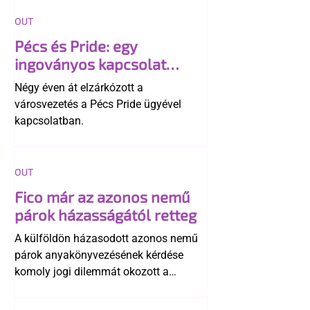
OUT
Pécs és Pride: egy
ingoványos kapcsolat
története
Négy éven át elzárkózott a
városvezetés a Pécs Pride ügyével
kapcsolatban.
OUT
Fico már az azonos nemű
párok házasságától retteg
A külföldön házasodott azonos nemű
párok anyakönyvezésének kérdése
komoly jogi dilemmát okozott a
szlovák belügynek, miközben Robert
Fico szerint az alkotmány