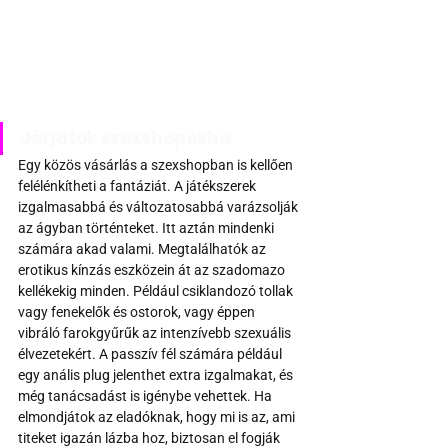
Járjatok szexshopokba
Egy közös vásárlás a szexshopban is kellően 
felélénkítheti a fantáziát. A játékszerek 
izgalmasabbá és változatosabbá varázsolják 
az ágyban történteket. Itt aztán mindenki  
számára akad valami. Megtalálhatók az 
erotikus kínzás eszközein át az szadomazo 
kellékekig minden. Például csiklandozó tollak 
vagy fenekelők és ostorok, vagy éppen 
vibráló farokgyűrűk az intenzívebb szexuális 
élvezetekért. A passzív fél számára például 
egy anális plug jelenthet extra izgalmakat, és 
még tanácsadást is igénybe vehettek. Ha 
elmondjátok az eladóknak, hogy mi is az, ami 
titeket igazán lázba hoz, biztosan el fogják 