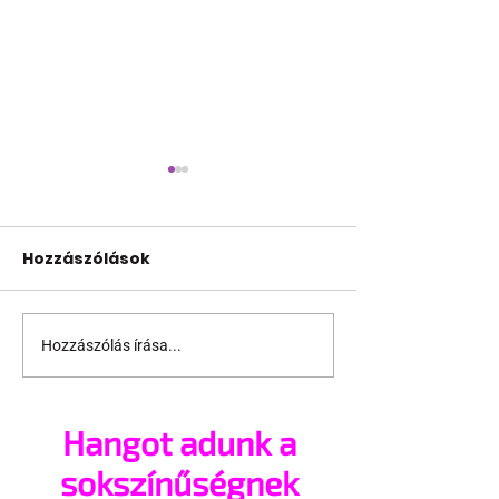
Hozzászólások
Hozzászólás írása...
Az orális szex fejben
16 különböző
dől el?
pénisztípus
használati
Hangot adunk a
utasítással
sokszínűségnek