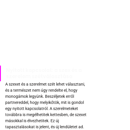
Nyitott kapcsolat: a szex és a 
szerelem szétválasztása
A szexet és a szerelmet szét lehet választani, 
és a természet nem úgy rendelte el, hogy 
monogámok legyünk. Beszéljetek erről 
partnereddel, hogy melyikőtök, mit is gondol 
egy nyitott kapcsolatról. A szerelmeteket 
továbbra is megélhetitek kettesben, de szexet 
másokkal is élvezhetitek. Ez új 
tapasztalásokat is jelent, és új lendületet ad. 