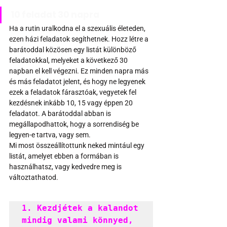
10 feladat 30 napra 
Ha a rutin uralkodna el a szexuális életeden, 
ezen házi feladatok segíthetnek. Hozz létre a 
barátoddal közösen egy listát különböző 
feladatokkal, melyeket a következő 30 
napban el kell végezni. Ez minden napra más 
és más feladatot jelent, és hogy ne legyenek 
ezek a feladatok fárasztóak, vegyetek fel 
kezdésnek inkább 10, 15 vagy éppen 20 
feladatot. A barátoddal abban is 
megállapodhattok, hogy a sorrendiség be 
legyen-e tartva, vagy sem. 
Mi most összeállítottunk neked mintául egy 
listát, amelyet ebben a formában is 
használhatsz, vagy kedvedre meg is 
változtathatod.
1. Kezdjétek a kalandot 
mindig valami könnyed, 