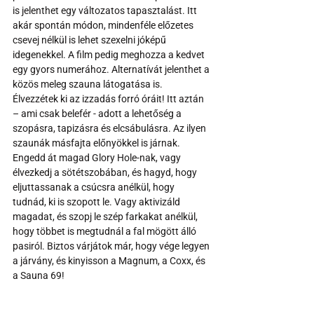
is jelenthet egy változatos tapasztalást. Itt 
akár spontán módon, mindenféle előzetes 
csevej nélkül is lehet szexelni jóképű 
idegenekkel. A film pedig meghozza a kedvet 
egy gyors numerához. Alternatívát jelenthet a 
közös meleg szauna látogatása is. 
Élvezzétek ki az izzadás forró óráit! Itt aztán 
– ami csak belefér - adott a lehetőség a 
szopásra, tapizásra és elcsábulásra. Az ilyen 
szaunák másfajta előnyökkel is járnak. 
Engedd át magad Glory Hole-nak, vagy 
élvezkedj a sötétszobában, és hagyd, hogy 
eljuttassanak a csúcsra anélkül, hogy 
tudnád, ki is szopott le. Vagy aktivizáld 
magadat, és szopj le szép farkakat anélkül, 
hogy többet is megtudnál a fal mögött álló 
pasiról. Biztos várjátok már, hogy vége legyen 
a járvány, és kinyisson a Magnum, a Coxx, és 
a Sauna 69!