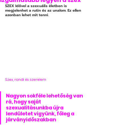
izgalmasabb legyen a szex
SZEX
 Idővel a szexuális életben is 
megjelenhet a rutin és az unalom. Ez ellen 
azonban lehet mit tenni. 
Szex, randi és szerelem
Nagyon sokféle lehetőség van 
rá, hogy saját 
szexualitásunkba újra 
lendületet vigyünk, főleg a 
járványidőszakban