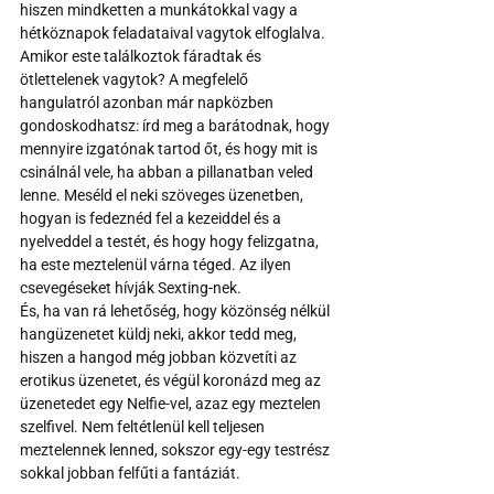
hiszen mindketten a munkátokkal vagy a 
hétköznapok feladataival vagytok elfoglalva. 
Amikor este találkoztok fáradtak és 
ötlettelenek vagytok? A megfelelő 
hangulatról azonban már napközben 
gondoskodhatsz: írd meg a barátodnak, hogy 
mennyire izgatónak tartod őt, és hogy mit is 
csinálnál vele, ha abban a pillanatban veled 
lenne. Meséld el neki szöveges üzenetben, 
hogyan is fedeznéd fel a kezeiddel és a 
nyelveddel a testét, és hogy hogy felizgatna, 
ha este meztelenül várna téged. Az ilyen 
csevegéseket hívják Sexting-nek. 
És, ha van rá lehetőség, hogy közönség nélkül 
hangüzenetet küldj neki, akkor tedd meg, 
hiszen a hangod még jobban közvetíti az 
erotikus üzenetet, és végül koronázd meg az 
üzenetedet egy Nelfie-vel, azaz egy meztelen 
szelfivel. Nem feltétlenül kell teljesen 
meztelennek lenned, sokszor egy-egy testrész 
sokkal jobban felfűti a fantáziát.