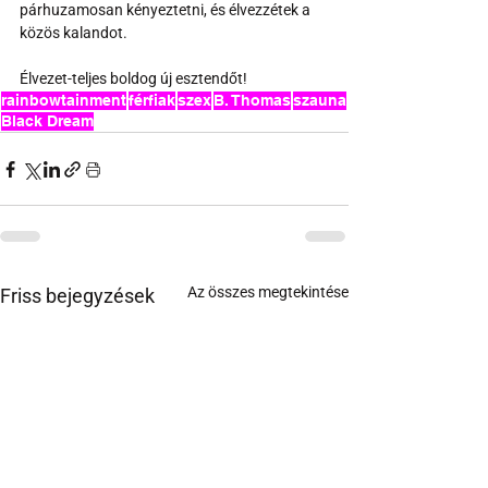
párhuzamosan kényeztetni, és élvezzétek a 
közös kalandot.
Élvezet-teljes boldog új esztendőt!
rainbowtainment
férfiak
szex
B. Thomas
szauna
Black Dream
Az összes megtekintése
Friss bejegyzések