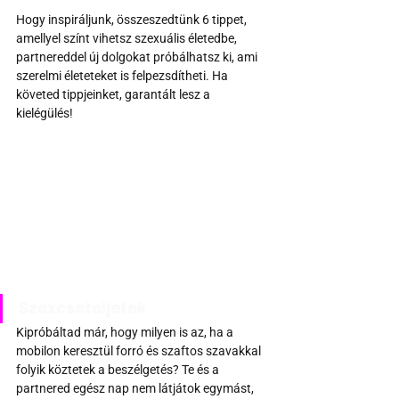
Hogy inspiráljunk, összeszedtünk 6 tippet, 
amellyel színt vihetsz szexuális életedbe, 
partnereddel új dolgokat próbálhatsz ki, ami 
szerelmi életeteket is felpezsdítheti. Ha 
követed tippjeinket, garantált lesz a 
kielégülés!
Szexcseteljetek
Kipróbáltad már, hogy milyen is az, ha a 
mobilon keresztül forró és szaftos szavakkal 
folyik köztetek a beszélgetés? Te és a 
partnered egész nap nem látjátok egymást, 