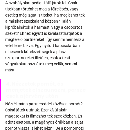
A szabályokat pedig ti állítjátok fel. Csak 
titokban történhet meg a félrelépés, vagy 
esetleg még izgat is titeket, ha megleshetitek 
a másikat szexkaland közben? Talán 
kipróbálnátok a hármast, vagy a csoportos 
szexet? Ehhez együtt is kiválaszthatjátok a 
megfelelő partnereket. Így semmi nem lesz a 
véletlenre bízva. Egy nyitott kapcsolatban 
nincsenek kötelezettségek a plusz 
szexpartnereket illetően, csak a testi 
vágyaitokat osztjátok meg velük, semmi 
mást.
4. Nézzetek pornót, és 
menjetek el szaunázni, persze 
csak a járvány után
Néztél már a partnereddel közösen pornót? 
Csináljátok utánuk. Ezenkívül akár 
magatokat is filmezhetitek szex közben. És 
adott esetben, a magányos órákban a saját 
pornót vissza is lehet nézni. De a pornómozi 