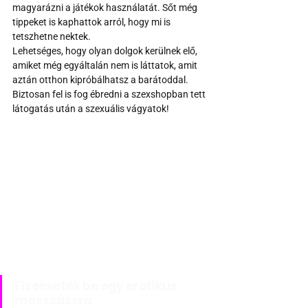
magyarázni a játékok használatát. Sőt még 
tippeket is kaphattok arról, hogy mi is 
tetszhetne nektek.   
Lehetséges, hogy olyan dolgok kerülnek elő, 
amiket még egyáltalán nem is láttatok, amit 
aztán otthon kipróbálhatsz a barátoddal. 
Biztosan fel is fog ébredni a szexshopban tett 
látogatás után a szexuális vágyatok!
Fizessetek be egy erotikus 
masszázsra