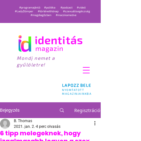
#programajánló
#politika
#podcast
#videó
#LadyDömper
#történetihónap
#szexuálisegészség
#magdiagőzben
#macskamedve
Mondj nemet a
gyűlöletre!
LAPOZZ BELE
NYOMTATOTT
MAGAZINJAINKBA
Regisztráció
Bejegyzés
B. Thomas
2021. jan. 2.
4 perc olvasás
6 tipp melegeknek, hogy