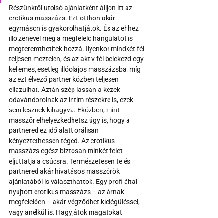
Részünkről utolsó ajánlatként álljon itt az 
erotikus masszázs. Ezt otthon akár 
egymáson is gyakorolhatjátok. És az ehhez 
illő zenével még a megfelelő hangulatot is 
megteremthetitek hozzá. Ilyenkor mindkét fél 
teljesen meztelen, és az aktív fél belekezd egy 
kellemes, esetleg illóolajos masszázsba, míg 
az ezt élvező partner közben teljesen 
ellazulhat. Aztán szép lassan a kezek 
odavándorolnak az intim részekre is, ezek 
sem lesznek kihagyva. Eközben, mint 
masszőr elhelyezkedhetsz úgy is, hogy a 
partnered ez idő alatt orálisan 
kényeztethessen téged. Az erotikus 
masszázs egész biztosan minkét felet 
eljuttatja a csúcsra. Természetesen te és 
partnered akár hivatásos masszőrök 
ajánlatából is választhattok. Egy profi által 
nyújtott erotikus masszázs – az árnak 
megfelelően – akár végződhet kielégüléssel, 
vagy anélkül is. Hagyjátok magatokat 