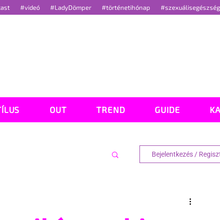
cast
#videó
#LadyDömper
#történetihónap
#szexuálisegészsé
TÍLUS
OUT
TREND
GUIDE
K
Bejelentkezés / Regisz