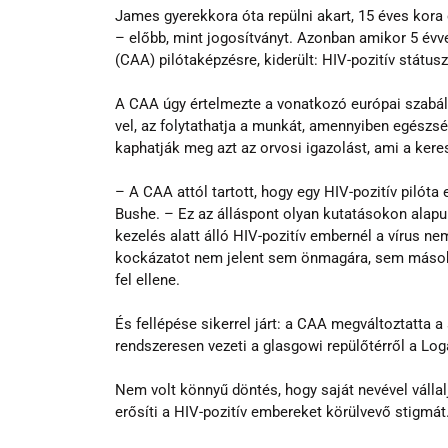
James gyerekkora óta repülni akart, 15 éves kora 
– előbb, mint jogosítványt. Azonban amikor 5 évvel
(CAA) pilótaképzésre, kiderült: HIV-pozitív státu
A CAA úgy értelmezte a vonatkozó európai szabál
vel, az folytathatja a munkát, amennyiben egészs
kaphatják meg azt az orvosi igazolást, ami a ke
– A CAA attól tartott, hogy egy HIV-pozitív pilót
Bushe. – Ez az álláspont olyan kutatásokon alapu
kezelés alatt álló HIV-pozitív embernél a vírus 
kockázatot nem jelent sem önmagára, sem másokra.
fel ellene.
És fellépése sikerrel járt: a CAA megváltoztatta 
rendszeresen vezeti a glasgowi repülőtérről a Log
Nem volt könnyű döntés, hogy saját nevével vállalja
erősíti a HIV-pozitív embereket körülvevő stigmát