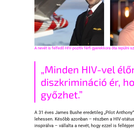
A nevét is felfedő HIV-pozitív férfi gyerekkora óta repülni sz
„Minden HIV-vel élő
diszkrimináció ér, ho
győzhet.”
A 31 éves James Bushe eredetileg „Pilot Anthony” n
lehessen. Később azonban – részben a HIV-státuszá
inspirálva – vállalta a nevét, hogy ezzel is fellép