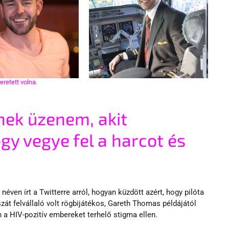
eretett volna.
nek üzenem, akit 
gy vegye fel a harcot és 
éven írt a Twitterre arról, hogyan küzdött azért, hogy pilóta 
t felvállaló volt rögbijátékos, Gareth Thomas példájától 
jen a HIV-pozitív embereket terhelő stigma ellen.