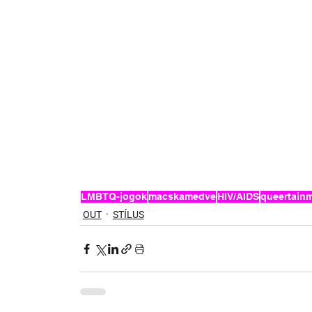
LMBTQ-jogok
macskamedve
HIV/AIDS
queertain
OUT
STÍLUS