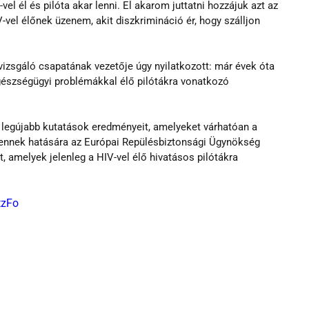
el él és pilóta akar lenni. El akarom juttatni hozzájuk azt az 
-vel élőnek üzenem, akit diszkrimináció ér, hogy szálljon 
zsgáló csapatának vezetője úgy nyilatkozott: már évek óta 
egészségügyi problémákkal élő pilótákra vonatkozó 
 legújabb kutatások eredményeit, amelyeket várhatóan a 
 ennek hatására az Európai Repülésbiztonsági Ügynökség 
 amelyek jelenleg a HIV-vel élő hivatásos pilótákra 
tzFo