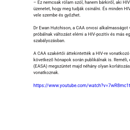
– Ez nemcsak rólam szól, hanem bárkiről, aki HIV-v
üzenetet, hogy meg tudják csinálni. És minden HIV
vele szembe és győzhet.
Dr Ewan Hutchison, a CAA orvosi alkalmasságot vi
próbálnak változást elérni a HIV-pozitív és más 
szabályozásban.
A CAA szakértői áttekintették a HIV-re vonatkozó
következő hónapok során publikálnak is. Reméli,
(EASA) megszüntet majd néhány olyan korlátozást,
vonatkoznak.
https://www.youtube.com/watch?v=7wR8mc1