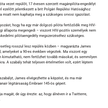
óta vezet repülőt, 17 évesen szerzett magánpilóta-engedélyt 
 ezelőtt jelentkezett a brit Polgári Repülési Hatósághoz 
sza miatt nem kaphatja meg a szükséges orvosi igazolást.
yozást, hogy ha egy már dolgozó pilóta fertőződik meg HIV-
égi állapota megengedi – viszont HIV-pozitív személyek nem 
reskedelmi pilótaengedély megszerzéséhez szükséges.
a esetleg rosszul lesz repülés közben – magyarázta James 
l, amelyeket a 90-es években végeztek. Ma viszont egy 
nem kimutatható, nem fertőzhet tovább másokat, és semmilyen 
 A szabály tehát teljesen értelmetlen volt, ezért léptem 
a szabályt, James elvégezhette a képzést, és ma már 
anair légitársaság Embraer 145-ös gépeit.
 magát, de úgy érezte: az, hogy álnéven ír a Twitterre, 
.