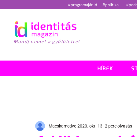
#programajánló
#politika
#pod
Mondj nemet a gyűlöletre!
HÍREK
S
Macskamedve
2020. okt. 13.
2 perc olvasás