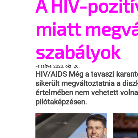
A HIV-pozitív
miatt megvá
szabályok
Frissítve:
2020. okt. 26.
HIV/AIDS
 Még a tavaszi karanté
sikerült megváltoztatnia a disz
értelmében nem vehetett volna 
pilótaképzésen.