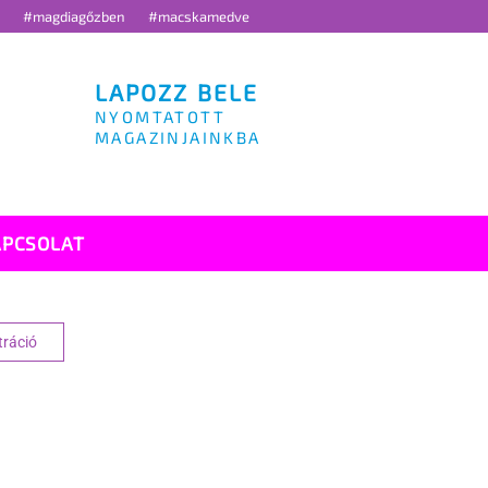
g
#magdiagőzben
#macskamedve
LAPOZZ BELE
NYOMTATOTT
MAGAZINJAINKBA
APCSOLAT
tráció