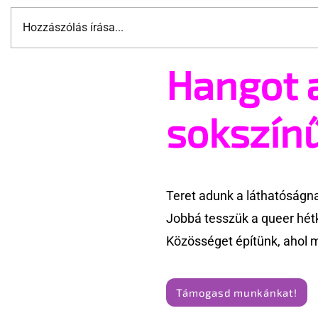
Hozzászólás írása...
Hangot 
Jonathan Bailey új szerepben
Pécs és Pr
tér vissza
ingoványo
története
sokszín
Teret adunk a láthatóságn
Jobbá tesszük a queer hét
Közösséget építünk, ahol 
Támogasd munkánkat!