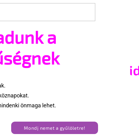
adunk a
ide: egy
Fico már az azonos nemű
s kapcsolat
párok házasságától rette
űségnek
ak.
köznapokat.
mindenki önmaga lehet.
Mondj nemet a gyűlöletre!