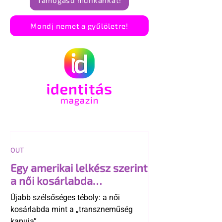
Támogasd munkánkat!
Mondj nemet a gyűlöletre!
OUT
Egy amerikai lelkész szerint
a női kosárlabda
transzneműséghez vezet
Újabb szélsőséges téboly: a női
kosárlabda mint a „transzneműség
kapuja”