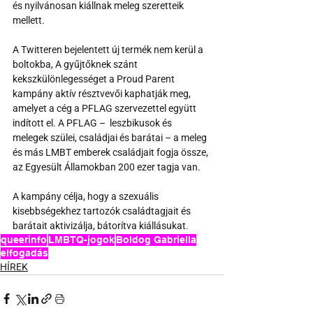
és nyilvánosan kiállnak meleg szeretteik 
mellett.
A Twitteren bejelentett új termék nem kerül a 
boltokba, A gyűjtőknek szánt 
kekszkülönlegességet a Proud Parent 
kampány aktív résztvevői kaphatják meg, 
amelyet a cég a PFLAG szervezettel együtt 
indított el. A PFLAG –  leszbikusok és 
melegek szülei, családjai és barátai – a meleg 
és más LMBT emberek családjait fogja össze, 
az Egyesült Államokban 200 ezer tagja van. 
A kampány célja, hogy a szexuális 
kisebbségekhez tartozók családtagjait és 
barátait aktivizálja, bátorítva kiállásukat.
queerinfo
LMBTQ-jogok
Boldog Gabriella
elfogadás
HÍREK