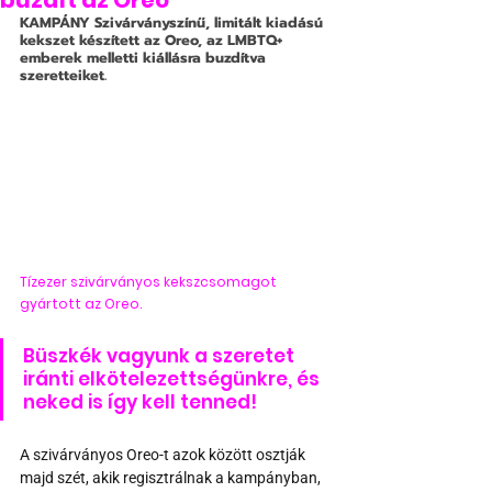
buzdít az Oreo
KAMPÁNY 
Szivárványszínű, limitált kiadású 
kekszet készített az Oreo, az LMBTQ+ 
emberek melletti kiállásra buzdítva 
szeretteiket.
Tízezer szivárványos kekszcsomagot 
gyártott az Oreo.
Büszkék vagyunk a szeretet 
iránti elkötelezettségünkre, és 
neked is így kell tenned!
A szivárványos Oreo-t azok között osztják 
majd szét, akik regisztrálnak a kampányban, 