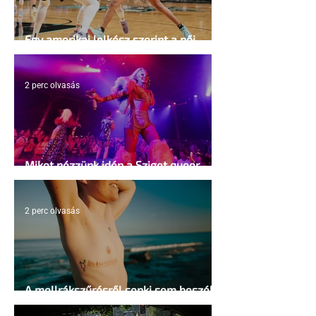
Egy amerikai lelkész szerint a női
kosárlabda transzneműséghez vezet
2 perc olvasás
Miket nézzünk idén a Sziget queer
sátrában?
2 perc olvasás
A mellrákszűrésről senki sem beszél a
mellkasi műtétek után - pedig kellene