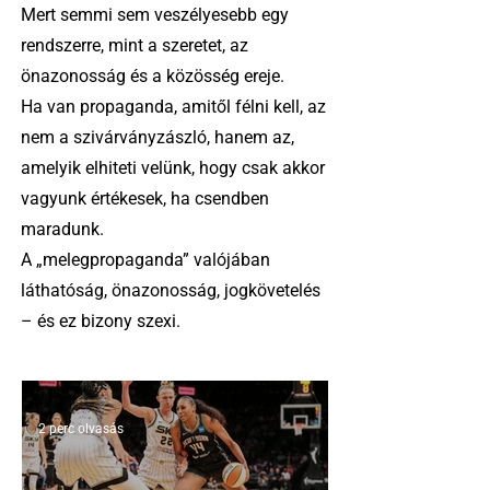
Mert semmi sem veszélyesebb egy
rendszerre, mint a szeretet, az
önazonosság és a közösség ereje.
Ha van propaganda, amitől félni kell, az
nem a szivárványzászló, hanem az,
amelyik elhiteti velünk, hogy csak akkor
vagyunk értékesek, ha csendben
maradunk.
A „melegpropaganda” valójában
láthatóság, önazonosság, jogkövetelés
– és ez bizony szexi.
2 perc olvasás