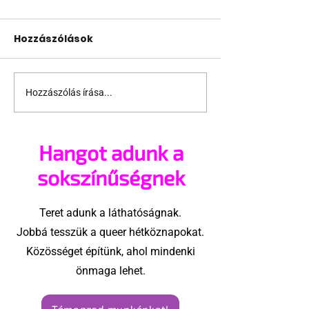
Hozzászólások
Hozzászólás írása...
Támogathatsz és
Egy HIV-mege
ajánlhatsz: Te is részt
szóló reklám
vehetsz a Pécs Pride
akadtak ki
Hangot adunk a
megvalósításában
konzervatívok
Egyesült Áll
sokszínűségnek
Teret adunk a láthatóságnak.
Jobbá tesszük a queer hétköznapokat.
Közösséget építünk, ahol mindenki
önmaga lehet.