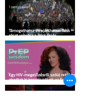
1 perc olvasás
Támogathatsz és ajánlhatsz: Te is
részt vehetsz a Pécs Pride
megvalósításában
1 perc olvasás
Egy HIV-megelőzésről szóló reklámon
akadtak ki konzervatívok az Egyesült
Államokban
5 perc olvasás