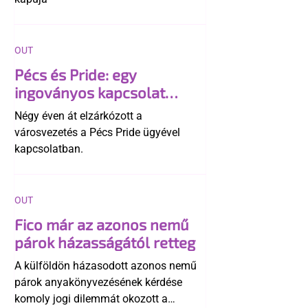
OUT
Pécs és Pride: egy
ingoványos kapcsolat
története
Négy éven át elzárkózott a
városvezetés a Pécs Pride ügyével
kapcsolatban.
OUT
Fico már az azonos nemű
párok házasságától retteg
A külföldön házasodott azonos nemű
párok anyakönyvezésének kérdése
komoly jogi dilemmát okozott a