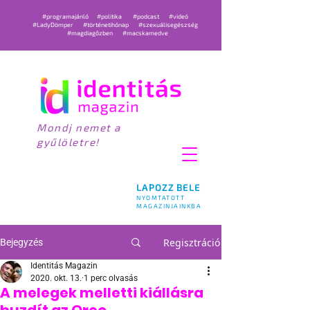
#programajánló
#politika
#podcast
#videó
#LadyDömper
#történetihónap
#szexuálisegészség
#magdiagőzben
#macskamedve
Mondj nemet a
gyűlöletre!
LAPOZZ BELE
NYOMTATOTT
MAGAZINJAINKBA
Regisztráció
Bejegyzés
Identitás Magazin
2020. okt. 13.
1 perc olvasás
A melegek melletti kiállásra