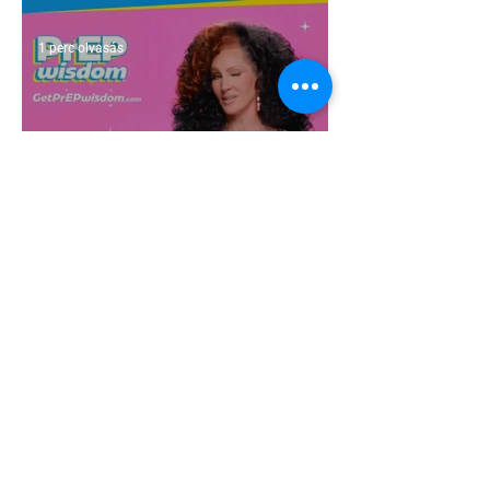
1 perc olvasás
Egy HIV-megelőzésről szóló reklámon
akadtak ki konzervatívok az Egyesült
Államokban
5 perc olvasás
A cruising alaprajza - Építészeti
irányelvek a vágy maximalizálására
1 perc olvasás