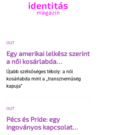
OUT
Egy amerikai lelkész szerint
a női kosárlabda
transzneműséghez vezet
Újabb szélsőséges téboly: a női
kosárlabda mint a „transzneműség
kapuja”
OUT
Pécs és Pride: egy
ingoványos kapcsolat
története