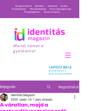
#programajánló
#politika
#podcast
#videó
#LadyDömper
#történetihónap
#szexuálisegészség
#magdiagőzben
#macskamedve
Mondj nemet a
gyűlöletre!
LAPOZZ BELE
NYOMTATOTT
MAGAZINJAINKBA
Regisztráció
Bejegyzés
Identitás Magazin
2020. szept. 10.
1 perc olvasás
A váratlan, majd a