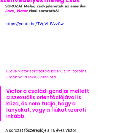
szenvedélyes meleg csók
SOROZAT
 Meleg csókjelenetek az amerikai 
Love, Victor
című sorozatból.
https://youtu.be/TVgVIUVzzCw
A 
Love, Victor
 sorozatból kiderült, mi történt 
Simonnal a 
Love, Simon
 óta.
Victor a családi gondjai mellett 
a szexuális orientációjával is 
küzd, és nem tudja, hogy a 
lányokat, vagy a fiúkat szereti 
inkább.
A sorozat főszereplője a 16 éves Victor 