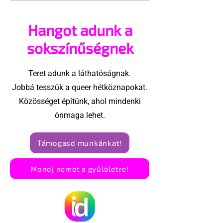
árnyékában tartják
pécsi Freedo
az idei WorldPride-ot
Partyba
Hangot adunk a
Amszterdamban
sokszínűségnek
Teret adunk a láthatóságnak.
Jobbá tesszük a queer hétköznapokat.
Közösséget építünk, ahol mindenki
önmaga lehet.
Támogasd munkánkat!
Mondj nemet a gyűlöletre!