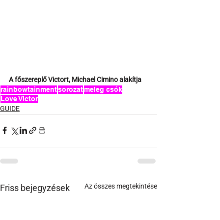
A főszereplő Victort, Michael Cimino alakítja
rainbowtainment
sorozat
meleg csók
Love Victor
GUIDE
Az összes megtekintése
Friss bejegyzések