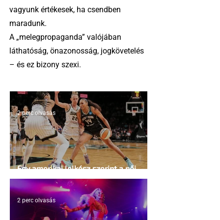
vagyunk értékesek, ha csendben
maradunk.
A „melegpropaganda” valójában
láthatóság, önazonosság, jogkövetelés
– és ez bizony szexi.
2 perc olvasás
Egy amerikai lelkész szerint a női
kosárlabda transzneműséghez vezet
2 perc olvasás