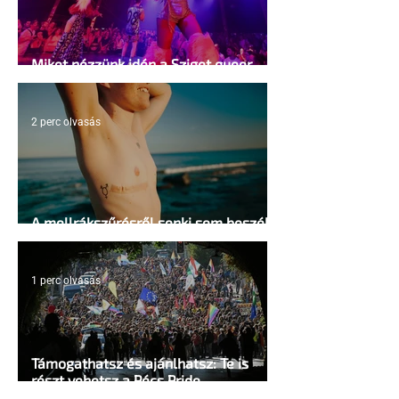
Miket nézzünk idén a Sziget queer
sátrában?
2 perc olvasás
A mellrákszűrésről senki sem beszél a
mellkasi műtétek után - pedig kellene
1 perc olvasás
Támogathatsz és ajánlhatsz: Te is
részt vehetsz a Pécs Pride
megvalósításában