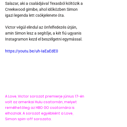
Salazar, aki a családjával Texasból költözik a 
Creekwood gimibe, ahol időközben Simon 
igazi legenda lett csókjelenete óta.
Victor végül elindul az önfelfedezés útján, 
amin Simon lesz a segítője, a két fiú ugyanis 
Instagramon kezd el beszélgetni egymással.
https://youtu.be/uh-IaEaEdE0
A 
Love, Victor
 sorozat premierje június 17-én 
volt az amerikai Hulu csatornán, melyet 
remélhetőleg az HBO GO csatornára is 
elhoznak. A sorozat egyébként a 
Love, 
Simon
 spin-off sorozata.