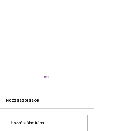
Hozzászólások
Hozzászólás írása...
Terrortámadás
A Sziget is bes