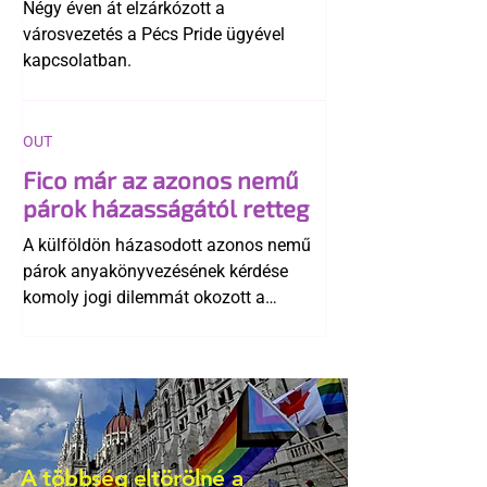
Négy éven át elzárkózott a
városvezetés a Pécs Pride ügyével
kapcsolatban.
OUT
Fico már az azonos nemű
párok házasságától retteg
A külföldön házasodott azonos nemű
párok anyakönyvezésének kérdése
komoly jogi dilemmát okozott a
szlovák belügynek, miközben Robert
Fico szerint az alkotmány
egyértelműen tiltja a házasságuk
elismerését. Közben az ellenzéken belül
is vita robbant ki arról, hogy vissza
kellene-e vonni a kormány konzervatív
A többség eltörölné a
alkotmánymódosítását