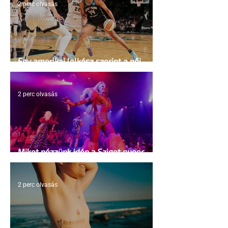
2 perc olvasás
Egy amerikai lelkész szerint a női
kosárlabda transzneműséghez vezet
2 perc olvasás
Miket nézzünk idén a Sziget queer
sátrában?
2 perc olvasás