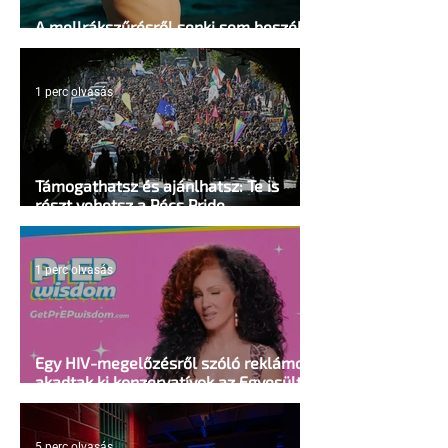
A mellrákszűrésről senki sem beszél a
mellkasi műtétek után - pedig kellene
1 perc olvasás
Támogathatsz és ajánlhatsz: Te is
részt vehetsz a Pécs Pride
megvalósításában
1 perc olvasás
Egy HIV-megelőzésről szóló reklámon
akadtak ki konzervatívok az Egyesült
Államokban
5 perc olvasás