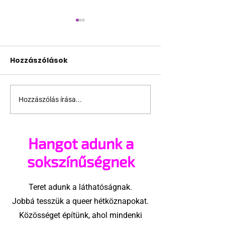
Hozzászólások
Hozzászólás írása...
Miket nézzünk idén a
A mellrákszűr
Sziget queer
senki sem bes
sátrában?
mellkasi műt
Hangot adunk a
után - pedig 
sokszínűségnek
Teret adunk a láthatóságnak.
Jobbá tesszük a queer hétköznapokat.
Közösséget építünk, ahol mindenki