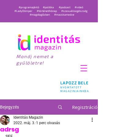
#programajánló
#politika
#podcast
#videó
#LadyDömper
#történetihónap
#szexuálisegészség
#magdiagőzben
#macskamedve
Mondj nemet a
gyűlöletre!
LAPOZZ BELE
NYOMTATOTT
MAGAZINJAINKBA
Regisztráció
Bejegyzés
Identitás Magazin
2022. máj. 3.
1 perc olvasás
adrsg
SEF