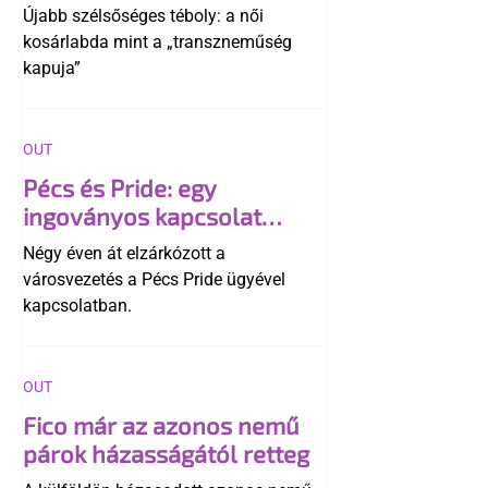
transzneműséghez vezet
Újabb szélsőséges téboly: a női
kosárlabda mint a „transzneműség
kapuja”
OUT
Pécs és Pride: egy
ingoványos kapcsolat
története
Négy éven át elzárkózott a
városvezetés a Pécs Pride ügyével
kapcsolatban.
OUT
Fico már az azonos nemű
párok házasságától retteg