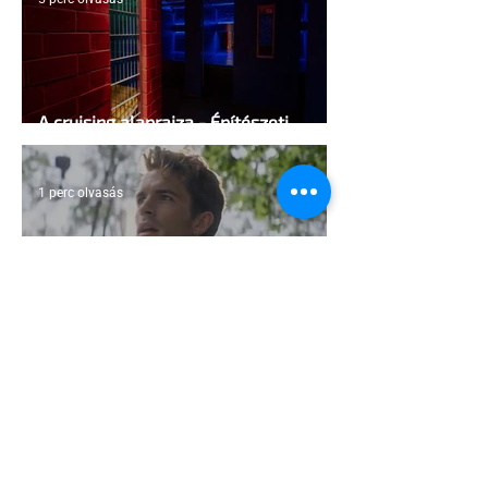
A cruising alaprajza - Építészeti
irányelvek a vágy maximalizálására
1 perc olvasás
Jonathan Bailey új szerepben tér
vissza
2 perc olvasás