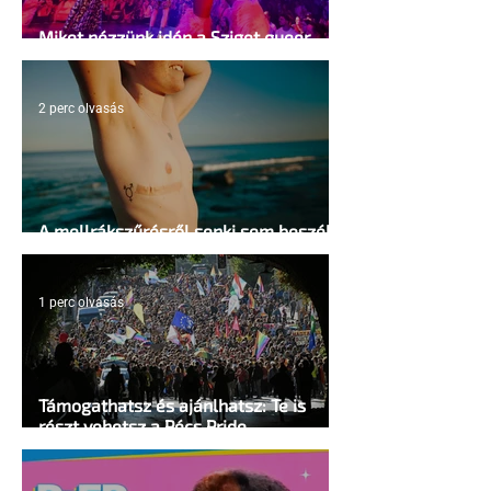
Miket nézzünk idén a Sziget queer
sátrában?
2 perc olvasás
A mellrákszűrésről senki sem beszél a
mellkasi műtétek után - pedig kellene
1 perc olvasás
Támogathatsz és ajánlhatsz: Te is
részt vehetsz a Pécs Pride
megvalósításában