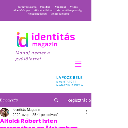
#programajánló
#politika
#podcast
#videó
#LadyDömper
#történetihónap
#szexuálisegészség
#magdiagőzben
#macskamedve
Mondj nemet a
gyűlöletre!
LAPOZZ BELE
NYOMTATOTT
MAGAZINJAINKBA
Regisztráció
Bejegyzés
Identitás Magazin
2020. szept. 25.
1 perc olvasás
Alföldi Róbert Isten