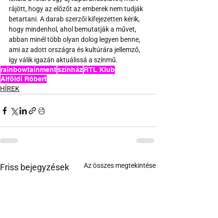
rájött, hogy az előzőt az emberek nem tudják 
betartani. A darab szerzői kifejezetten kérik, 
hogy mindenhol, ahol bemutatják a művet, 
abban minél több olyan dolog legyen benne, 
ami az adott országra és kultúrára jellemző, 
így válik igazán aktuálissá a színmű.
rainbowtainment
színház
RTL Klub
Alföldi Róbert
HÍREK
Az összes megtekintése
Friss bejegyzések