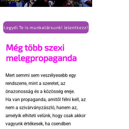
Legyél Te is munkatársunk! Jelentkezz!
Még több szexi
melegpropaganda
Mert semmi sem veszélyesebb egy
rendszerre, mint a szeretet, az
önazonosság és a közösség ereje.
Ha van propaganda, amitől félni kell, az
nem a szivárványzászló, hanem az,
amelyik elhiteti velünk, hogy csak akkor
vagyunk értékesek, ha csendben