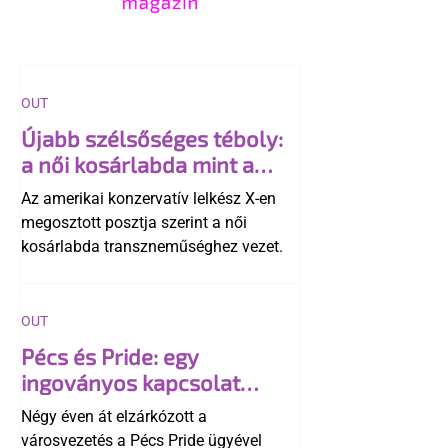
OUT
Újabb szélsőséges téboly:
a női kosárlabda mint a
"transzneműség kapuja"
Az amerikai konzervatív lelkész X-en
megosztott posztja szerint a női
kosárlabda transzneműséghez vezet.
OUT
Pécs és Pride: egy
ingoványos kapcsolat
története
Négy éven át elzárkózott a
városvezetés a Pécs Pride ügyével