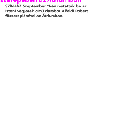
szerepében az Átriumban
SZÍNHÁZ
 Szeptember 11-én mutatták be az 
Isteni végjáték című darabot Alföldi Róbert 
főszereplésével az Átriumban.