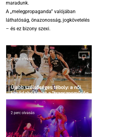
maradunk.
A „melegpropaganda” valójában
láthatóság, önazonosság, jogkövetelés
– és ez bizony szexi.
2 perc olvasás
Újabb szélsőséges téboly: a női
kosárlabda mint a "transzneműség
kapuja"
2 perc olvasás