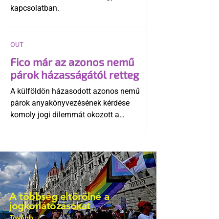
kapcsolatban.
OUT
Fico már az azonos nemű
párok házasságától retteg
A külföldön házasodott azonos nemű
párok anyakönyvezésének kérdése
komoly jogi dilemmát okozott a
szlovák belügynek, miközben Robert
Fico szerint az alkotmány
egyértelműen tiltja a házasságuk
elismerését. Közben az ellenzéken belül
is vita robbant ki arról, hogy vissza
kellene-e vonni a kormány konzervatív
A többség eltörölné a
alkotmánymódosítását
jogkorlátozásokat
Tovább