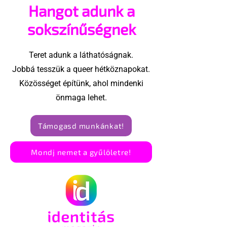
Hangot adunk a
megvalósításában
csoport az Eg
Államokban
sokszínűségnek
Teret adunk a láthatóságnak.
Jobbá tesszük a queer hétköznapokat.
Közösséget építünk, ahol mindenki
önmaga lehet.
Támogasd munkánkat!
Mondj nemet a gyűlöletre!