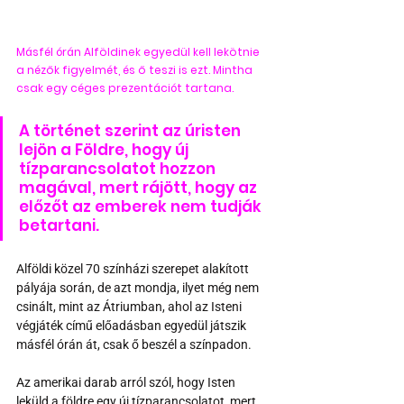
Másfél órán Alföldinek egyedül kell lekötnie 
a nézők figyelmét, és ő teszi is ezt. Mintha 
csak egy céges prezentációt tartana. 
A történet szerint az úristen 
lejön a Földre, hogy új 
tízparancsolatot hozzon 
magával, mert rájött, hogy az 
előzőt az emberek nem tudják 
betartani. 
Alföldi közel 70 színházi szerepet alakított 
pályája során, de azt mondja, ilyet még nem 
csinált, mint az Átriumban, ahol az Isteni 
végjáték című előadásban egyedül játszik 
másfél órán át, csak ő beszél a színpadon. 
Az amerikai darab arról szól, hogy Isten 
leküld a földre egy új tízparancsolatot, mert 