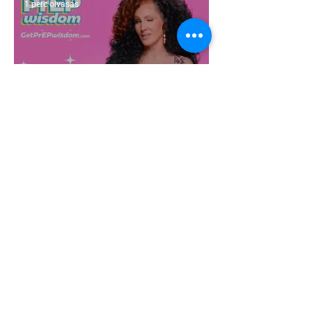
1 perc olvasás
Egy HIV-megelőzésről szóló reklámon
akadt ki egy konzervatív csoport az
Egyesült Államokban
5 perc olvasás
A cruising alaprajza - Építészeti
irányelvek a vágy maximalizálására
1 perc olvasás