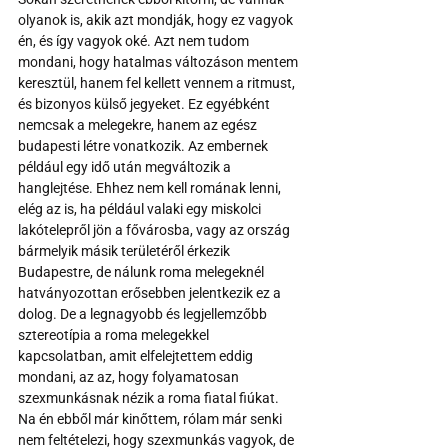
olyanok is, akik azt mondják, hogy ez vagyok 
én, és így vagyok oké. Azt nem tudom 
mondani, hogy hatalmas változáson mentem 
keresztül, hanem fel kellett vennem a ritmust, 
és bizonyos külső jegyeket. Ez egyébként 
nemcsak a melegekre, hanem az egész 
budapesti létre vonatkozik. Az embernek 
például egy idő után megváltozik a 
hanglejtése. Ehhez nem kell romának lenni, 
elég az is, ha például valaki egy miskolci 
lakótelepről jön a fővárosba, vagy az ország 
bármelyik másik területéről érkezik 
Budapestre, de nálunk roma melegeknél 
hatványozottan erősebben jelentkezik ez a 
dolog. De a legnagyobb és legjellemzőbb 
sztereotípia a roma melegekkel 
kapcsolatban, amit elfelejtettem eddig 
mondani, az az, hogy folyamatosan 
szexmunkásnak nézik a roma fiatal fiúkat. 
Na én ebből már kinőttem, rólam már senki 
nem feltételezi, hogy szexmunkás vagyok, de 