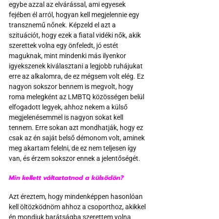
egybe azzal az elvárással, ami egyesek 
fejében él arról, hogyan kell megjelennie egy 
transznemű nőnek. Képzeld el azt a 
szituációt, hogy ezek a fiatal vidéki nők, akik 
szerettek volna egy önfeledt, jó estét 
maguknak, mint mindenki más ilyenkor 
igyekszenek kiválasztani a legjobb ruhájukat 
erre az alkalomra, de ez mégsem volt elég. Ez 
nagyon sokszor bennem is megvolt, hogy 
roma melegként az LMBTQ közösségen belül 
elfogadott legyek, ahhoz nekem a külső 
megjelenésemmel is nagyon sokat kell 
tennem. Erre sokan azt mondhatják, hogy ez 
csak az én saját belső démonom volt, aminek 
meg akartam felelni, de ez nem teljesen így 
van, és érzem sokszor ennek a jelentőségét.
Min kellett változtatnod a külsődön?
Azt éreztem, hogy mindenképpen hasonlóan 
kell öltözködnöm ahhoz a csoporthoz, akikkel 
én mondjuk barátságba szerettem volna 