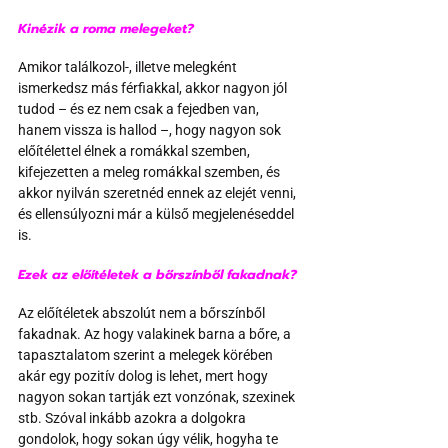
Kinézik a roma melegeket?
Amikor találkozol-, illetve melegként 
ismerkedsz más férfiakkal, akkor nagyon jól 
tudod – és ez nem csak a fejedben van, 
hanem vissza is hallod –, hogy nagyon sok 
előítélettel élnek a romákkal szemben, 
kifejezetten a meleg romákkal szemben, és 
akkor nyilván szeretnéd ennek az elejét venni, 
és ellensúlyozni már a külső megjelenéseddel 
is. 
Ezek az előítéletek a bőrszínből fakadnak?
Az előítéletek abszolút nem a bőrszínből 
fakadnak. Az hogy valakinek barna a bőre, a 
tapasztalatom szerint a melegek körében 
akár egy pozitív dolog is lehet, mert hogy 
nagyon sokan tartják ezt vonzónak, szexinek 
stb. Szóval inkább azokra a dolgokra 
gondolok, hogy sokan úgy vélik, hogyha te 