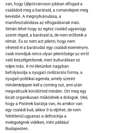
van, hogy Újlipótvároson jobban elfogad a 
családod meg a barátaid, a romatelepen meg 
kevésbé. A megnyilvánulása, a 
manifesztálódása az elfogadásnak más. 
Simán lehet hogy az egész család ugyanúgy 
szeret téged, a barátaid is, de nem erőltetik a 
témát. És ez nem azt jelenti, hogy nem 
viheted el a barátodat egy családi eseményre, 
csak mondjuk nincs olyan jelentősége az erről 
való beszélgetésnek, mert kulturálisan ez 
teljes más. A mi életünket nagyban 
befolyásolja a nyugati civilizációs forma, a 
nyugati politikai agenda, amely szerint 
mindenképpen kell a coming out, ami után 
megváltozik körülötted minden. Ott meg egy 
kicsit organikusan működnek a dologok. Oké, 
hogy a Pistinek barátja van, és amikor van 
egy családi buli, akkor ő is eljöhet, de nem 
feltétlenül ugyanaz a definíciója a 
melegségnek vidéken, mint például 
Budapesten.