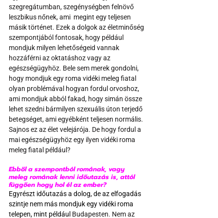
szegregátumban, szegénységben felnövő 
leszbikus nőnek, ami  megint egy teljesen 
másik történet. Ezek a dolgok az életminőség 
szempontjából fontosak, hogy például 
mondjuk milyen lehetőségeid vannak 
hozzáférni az oktatáshoz vagy az 
egészségügyhöz. Bele sem merek gondolni, 
hogy mondjuk egy roma vidéki meleg fiatal 
olyan problémával hogyan fordul orvoshoz, 
ami mondjuk abból fakad, hogy simán össze 
lehet szedni bármilyen szexuális úton terjedő 
betegséget, ami egyébként teljesen normális. 
Sajnos ez az élet velejárója. De hogy fordul a 
mai egészségügyhöz egy ilyen vidéki roma 
meleg fiatal például?
Ebből a szempontból romának, vagy 
meleg romának lenni időutazás is, attól 
függően hogy hol él az ember?
Egyrészt időutazás a dolog, de az elfogadás 
szintje nem más mondjuk egy vidéki roma 
telepen, mint például
 Budapesten. Nem az 