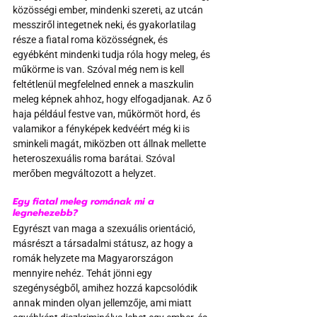
közösségi ember, mindenki szereti, az utcán 
messziről integetnek neki, és gyakorlatilag 
része a fiatal roma közösségnek, és 
egyébként mindenki tudja róla hogy meleg, és 
műkörme is van. Szóval még nem is kell 
feltétlenül megfelelned ennek a maszkulin 
meleg képnek ahhoz, hogy elfogadjanak. Az ő 
haja például festve van, műkörmöt hord, és 
valamikor a fényképek kedvéért még ki is 
sminkeli magát, miközben ott állnak mellette 
heteroszexuális roma barátai. Szóval 
merőben megváltozott a helyzet.
Egy fiatal meleg romának mi a 
legnehezebb?
Egyrészt van maga a szexuális orientáció, 
másrészt a társadalmi státusz, az hogy a 
romák helyzete ma Magyarországon 
mennyire nehéz. Tehát jönni egy 
szegénységből, amihez hozzá kapcsolódik 
annak minden olyan jellemzője, ami miatt 