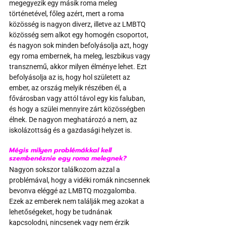
megegyezik egy másik roma meleg 
történetével, főleg azért, mert a roma 
közösség is nagyon diverz, illetve az LMBTQ 
közösség sem alkot egy homogén csoportot, 
és nagyon sok minden befolyásolja azt, hogy 
egy roma embernek, ha meleg, leszbikus vagy 
transznemű, akkor milyen élménye lehet. Ezt 
befolyásolja az is, hogy hol született az 
ember, az ország melyik részében él, a 
fővárosban vagy attól távol egy kis faluban, 
és hogy a szülei mennyire zárt közösségben 
élnek. De nagyon meghatározó a nem, az 
iskolázottság és a gazdasági helyzet is.
Mégis milyen problémákkal kell 
szembenéznie egy roma melegnek?
Nagyon sokszor találkozom azzal a 
problémával, hogy a vidéki romák nincsennek 
bevonva eléggé az LMBTQ mozgalomba. 
Ezek az emberek nem találják meg azokat a 
lehetőségeket, hogy be tudnának 
kapcsolodni, nincsenek vagy nem érzik 