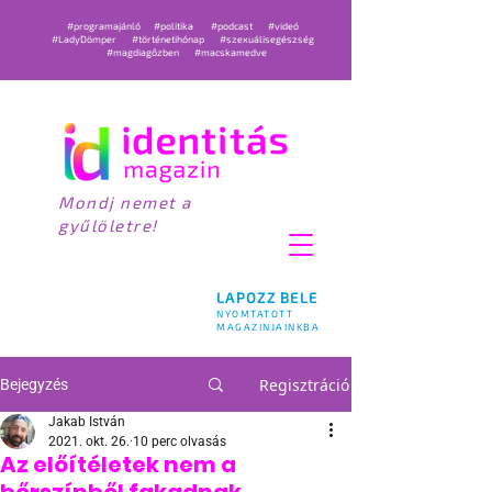
#programajánló
#politika
#podcast
#videó
#LadyDömper
#történetihónap
#szexuálisegészség
#magdiagőzben
#macskamedve
Mondj nemet a
gyűlöletre!
LAPOZZ BELE
NYOMTATOTT
MAGAZINJAINKBA
Regisztráció
Bejegyzés
Jakab István
2021. okt. 26.
10 perc olvasás
Az előítéletek nem a