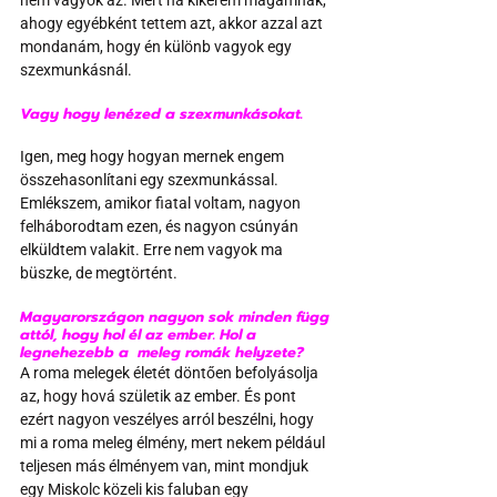
ahogy egyébként tettem azt, akkor azzal azt 
mondanám, hogy én különb vagyok egy 
szexmunkásnál.
Vagy hogy lenézed a szexmunkásokat.
Igen, meg hogy hogyan mernek engem 
összehasonlítani egy szexmunkással. 
Emlékszem, amikor fiatal voltam, nagyon 
felháborodtam ezen, és nagyon csúnyán 
elküldtem valakit. Erre nem vagyok ma 
büszke, de megtörtént.
Magyarországon nagyon sok minden függ 
attól, hogy hol él az ember. Hol a 
legnehezebb a  meleg romák helyzete?
A roma melegek életét döntően befolyásolja 
az, hogy hová születik az ember. És pont 
ezért nagyon veszélyes arról beszélni, hogy 
mi a roma meleg élmény, mert nekem például 
teljesen más élményem van, mint mondjuk 
egy Miskolc közeli kis faluban egy 