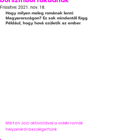
bőrszínből fakadnak
Frissítve:
2021. nov. 18.
Hogy milyen meleg romának lenni 
Magyarországon? Ez sok mindentől függ. 
Például, hogy hová születik az ember. 
Márton Joci aktivistával a vidéki romák 
helyzetéről beszélgettünk