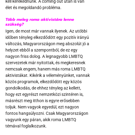
kell kerekednünk. A coming out után is van 
élet és megoldandó probléma.
Több meleg roma aktivistára lenne 
szükség? 
Igen, de most már vannak ilyenek. Az utóbbi 
időben tényleg elkezdődött egy pozitív irányú 
változás, Magyarországon meg abszolút jó a 
helyzet ebből a szempontból, de ez egy 
nagyon friss dolog. A legnagyobb LMBTQ 
szervezetek már nyitottak, és megkeresnek 
nemcsak engem, hanem más roma LMBTQ 
aktivistákat. Kikérik a véleményünket, vannak 
közös programok, elkezdődött egy közös 
gondolkodás, de ehhez tényleg az kellett, 
hogy ezt egyrészt nemzetközi szintéren is, 
másrészt meg itthon is egyre erősebben 
toljuk. Nem vagyok egyedül, ezt nagyon 
fontos hangsúlyozni. Csak Magyarországon 
vagyunk egy páran, akik roma LMBTQ 
témával foglalkozunk.