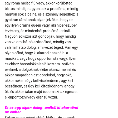
egy roma meleg fiú vagy, akkor körülötted 
biztos mindig nagyon sok a probléma, mindig 
nagyon sok a balhé, és a személyiségedhez is 
gyakran társítanak olyan jelzőket, hogy te 
egy ilyen dráma queen vagy, aki hiper-szuper 
érzékeny, és mindenből problémát csinál. 
Nagyon sokszor azt gondolják, hogy mindig 
van valami hátsó szándékod, mindig van 
valami hátsó dolog, ami vezet téged. Van egy 
olyan célod, hogy ki akarod használni a 
másikat, vagy hogy opportunista vagy. Ilyen 
és ehhez hasonlókkal találkoztam. Nyilván 
ezeknek a dolgoknak elébe akarsz menni, és 
akkor magadban azt gondolod, hogy oké, 
akkor nekem úgy kell viselkednem, úgy kell 
beszélnem, és úgy kell öltözködnöm, ahogy 
ők, és akkor talán majd tudom ezt az egészet 
ellenpontozni vagy ellensúlyozni.
És ez egy olyan dolog, amiből ki akar törni 
az ember. 
Sokan szeretnének ebből kitörni, de vannak 