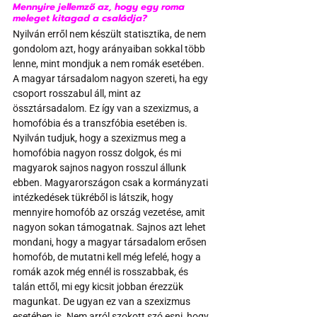
Mennyire jellemző az, hogy egy roma 
meleget kitagad a családja?
Nyilván erről nem készült statisztika, de nem 
gondolom azt, hogy arányaiban sokkal több 
lenne, mint mondjuk a nem romák esetében. 
A magyar társadalom nagyon szereti, ha egy 
csoport rosszabul áll, mint az 
össztársadalom. Ez így van a szexizmus, a 
homofóbia és a transzfóbia esetében is. 
Nyilván tudjuk, hogy a szexizmus meg a 
homofóbia nagyon rossz dolgok, és mi 
magyarok sajnos nagyon rosszul állunk 
ebben. Magyarországon csak a kormányzati 
intézkedések tükréből is látszik, hogy 
mennyire homofób az ország vezetése, amit 
nagyon sokan támogatnak. Sajnos azt lehet 
mondani, hogy a magyar társadalom erősen 
homofób, de mutatni kell még lefelé, hogy a 
romák azok még ennél is rosszabbak, és 
talán ettől, mi egy kicsit jobban érezzük 
magunkat. De ugyan ez van a szexizmus 
esetében is. Nem arról szokott szó esni, hogy 