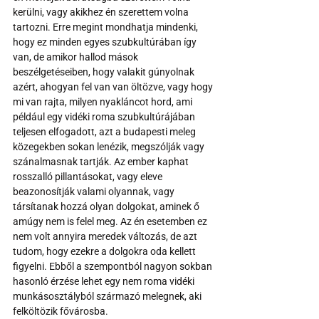
kerülni, vagy akikhez én szerettem volna 
tartozni. Erre megint mondhatja mindenki, 
hogy ez minden egyes szubkultúrában így 
van, de amikor hallod mások 
beszélgetéseiben, hogy valakit gúnyolnak 
azért, ahogyan fel van van öltözve, vagy hogy 
mi van rajta, milyen nyakláncot hord, ami 
például egy vidéki roma szubkultúrájában 
teljesen elfogadott, azt a budapesti meleg 
közegekben sokan lenézik, megszólják vagy 
szánalmasnak tartják. Az ember kaphat 
rosszalló pillantásokat, vagy eleve 
beazonosítják valami olyannak, vagy 
társítanak hozzá olyan dolgokat, aminek ő 
amúgy nem is felel meg. Az én esetemben ez 
nem volt annyira meredek változás, de azt 
tudom, hogy ezekre a dolgokra oda kellett 
figyelni. Ebből a szempontból nagyon sokban 
hasonló érzése lehet egy nem roma vidéki 
munkásosztályból származó melegnek, aki 
felköltözik fővárosba.