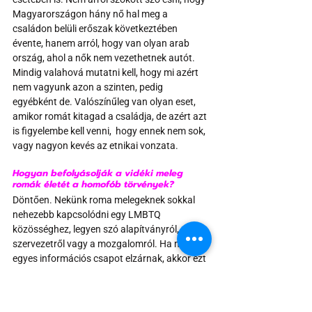
Magyarországon hány nő hal meg a 
családon belüli erőszak következtében 
évente, hanem arról, hogy van olyan arab 
ország, ahol a nők nem vezethetnek autót. 
Mindig valahová mutatni kell, hogy mi azért 
nem vagyunk azon a szinten, pedig 
egyébként de. Valószínűleg van olyan eset, 
amikor romát kitagad a családja, de azért azt 
is figyelembe kell venni,  hogy ennek nem sok, 
vagy nagyon kevés az etnikai vonzata. 
Hogyan befolyásolják a vidéki meleg 
romák életét a homofób törvények?
Döntően. Nekünk roma melegeknek sokkal 
nehezebb kapcsolódni egy LMBTQ 
közösséghez, legyen szó alapítványról, 
szervezetről vagy a mozgalomról. Ha minden 
egyes információs csapot elzárnak, akkor ezt 
a vidéki roma LMBTQ emberek meg fogják 
sínyleni. Ha az iskolákban nem fognak erről 
hallani, akkor nem marad személyes kontakt, 