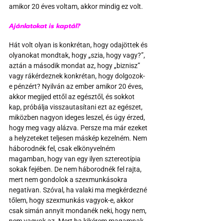
amikor 20 éves voltam, akkor mindig ez volt.
Ajánlatokat is kaptál?
Hát volt olyan is konkrétan, hogy odajöttek és 
olyanokat mondtak, hogy „szia, hogy vagy?”, 
aztán a második mondat az, hogy „biznisz” 
vagy rákérdeznek konkrétan, hogy dolgozok-
e pénzért? Nyilván az ember amikor 20 éves, 
akkor megijed ettől az egésztől, és sokkot 
kap, próbálja visszautasítani ezt az egészet, 
miközben nagyon ideges leszel, és úgy érzed, 
hogy meg vagy alázva. Persze ma már ezeket 
a helyzeteket teljesen máskép kezelném. Nem 
háborodnék fel, csak elkönyvelném 
magamban, hogy van egy ilyen sztereotípia 
sokak fejében. De nem háborodnék fel rajta, 
mert nem gondolok a szexmunkásokra 
negatívan. Szóval, ha valaki ma megkérdezné 
tőlem, hogy szexmunkás vagyok-e, akkor 
csak simán annyit mondanék neki, hogy nem, 
nem vagyok az. Mert ha kikérem magamnak, 