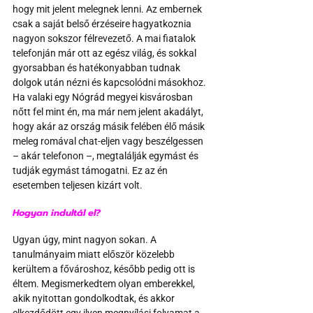
hogy mit jelent melegnek lenni. Az embernek 
csak a saját belső érzéseire hagyatkoznia 
nagyon sokszor félrevezető. A mai fiatalok 
telefonján már ott az egész világ, és sokkal 
gyorsabban és hatékonyabban tudnak 
dolgok után nézni és kapcsolódni másokhoz. 
Ha valaki egy Nógrád megyei kisvárosban 
nőtt fel mint én, ma már nem jelent akadályt, 
hogy akár az ország másik felében élő másik 
meleg romával chat-eljen vagy beszélgessen 
– akár telefonon –, megtalálják egymást és 
tudják egymást támogatni. Ez az én 
esetemben teljesen kizárt volt.
Hogyan indultál el?
Ugyan úgy, mint nagyon sokan. A 
tanulmányaim miatt először közelebb 
kerültem a fővároshoz, később pedig ott is 
éltem. Megismerkedtem olyan emberekkel, 
akik nyitottan gondolkodtak, és akkor 
elkezdődött egy ilyen megnyílási folyamat a 