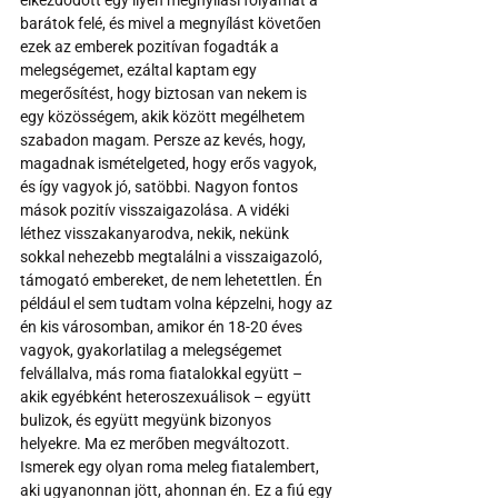
barátok felé, és mivel a megnyílást követően 
ezek az emberek pozitívan fogadták a 
melegségemet, ezáltal kaptam egy 
megerősítést, hogy biztosan van nekem is 
egy közösségem, akik között megélhetem 
szabadon magam. Persze az kevés, hogy, 
magadnak ismételgeted, hogy erős vagyok, 
és így vagyok jó, satöbbi. Nagyon fontos 
mások pozitív visszaigazolása. A vidéki 
léthez visszakanyarodva, nekik, nekünk 
sokkal nehezebb megtalálni a visszaigazoló, 
támogató embereket, de nem lehetettlen. Én 
például el sem tudtam volna képzelni, hogy az 
én kis városomban, amikor én 18-20 éves 
vagyok, gyakorlatilag a melegségemet 
felvállalva, más roma fiatalokkal együtt – 
akik egyébként heteroszexuálisok – együtt 
bulizok, és együtt megyünk bizonyos 
helyekre. Ma ez merőben megváltozott. 
Ismerek egy olyan roma meleg fiatalembert, 
aki ugyanonnan jött, ahonnan én. Ez a fiú egy 