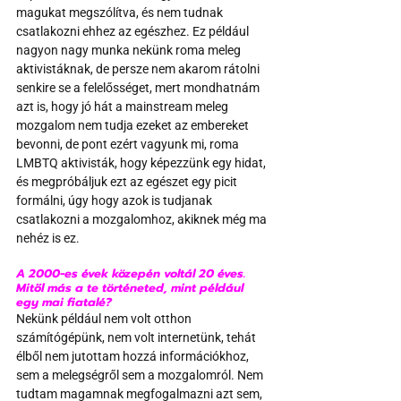
magukat megszólítva, és nem tudnak 
csatlakozni ehhez az egészhez. Ez például 
nagyon nagy munka nekünk roma meleg 
aktivistáknak, de persze nem akarom rátolni 
senkire se a felelősséget, mert mondhatnám 
azt is, hogy jó hát a mainstream meleg 
mozgalom nem tudja ezeket az embereket 
bevonni, de pont ezért vagyunk mi, roma 
LMBTQ aktivisták, hogy képezzünk egy hidat, 
és megpróbáljuk ezt az egészet egy picit 
formálni, úgy hogy azok is tudjanak 
csatlakozni a mozgalomhoz, akiknek még ma 
nehéz is ez. 
A 2000-es évek közepén voltál 20 éves. 
Mitől más a te történeted, mint például 
egy mai fiatalé?
Nekünk például nem volt otthon 
számítógépünk, nem volt internetünk, tehát 
élből nem jutottam hozzá információkhoz, 
sem a melegségről sem a mozgalomról. Nem 
tudtam magamnak megfogalmazni azt sem, 