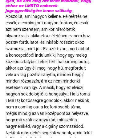
Igen, de erre meg azt lehet mondani, hogy 
ehhez az LMBTQ emberek 
jogegyenlőségére lenne szükség.
Abszolút, ami nagyon kellene. Félreértés ne 
essék, a coming out nagyon fontos, én csak 
azt nem szeretem, amikor ráerőltetik 
olyanokra is, akiknek az életében ez nem hoz 
pozitív fordulatot, és inkább rosszat okoz 
számukra, mint jót. Ez azért van, mert abból 
a koncepcióból indulunk ki, hogy egy meleg 
középosztálybeli fehér férfi ha coming outol, 
akkor azt úgy éli meg, hogy hú, megfordult 
vele a világ pozitív irányba, minden heppi, 
minden rózsaszín, ám ez nem mindenki 
esetében van így. A másik, hogy ez elviszi 
nagyon sok dologról a hangsúlyt. Ha a roma 
LMBTQ közösségre gondolok, akkor nekünk 
nem a coming out a legfontosabb téma, 
mégis mindig az van középpontba helyezve, 
hogy mit szólt az anyukád, mit szólt a 
nagynénikéd, vagy a cigány szomszédod. 
Nekünk más nehézségeink vannak, amin felül 