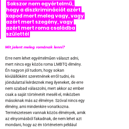
 Sokszor nem egyértelmű, 
hogy a diszkriminációt azért 
kapod mert meleg vagy, vagy 
azért mert szegény, vagy 
azért mert roma családba 
születtél 
Mit jelent meleg romának lenni?
Erre nem lehet egyértelműen választ adni, 
mert nincs egy közös roma LMBTQ élmény. 
Én nagyon jól tudom, hogy sokan 
kívülállóként szeretnének erről tudni, és 
jóindulattal kérdeznek meg ilyeneket, de erre 
nem szabad válaszolni, mert akkor az ember 
csak a saját történetét meséli el, miközben 
másoknak más az élménye. Szóval nincs egy 
élmény, ami mindenkire vonatkozna. 
Természetesen vannak közös élmények, amik 
az elnyomásból fakadnak, de nem lehet azt 
mondani, hogy az én történetem például 