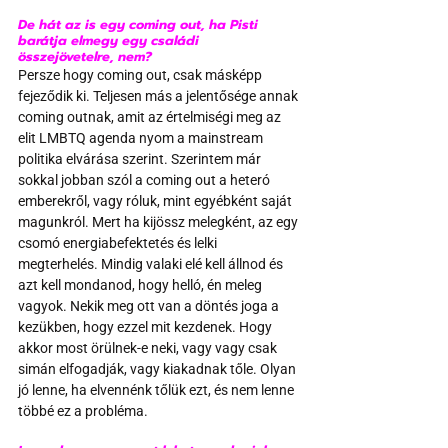
De hát az is egy coming out, ha Pisti 
barátja elmegy egy családi 
összejövetelre, nem?
Persze hogy coming out, csak másképp 
fejeződik ki. Teljesen más a jelentősége annak 
coming outnak, amit az értelmiségi meg az 
elit LMBTQ agenda nyom a mainstream 
politika elvárása szerint. Szerintem már 
sokkal jobban szól a coming out a heteró 
emberekről, vagy róluk, mint egyébként saját 
magunkról. Mert ha kijössz melegként, az egy 
csomó energiabefektetés és lelki 
megterhelés. Mindig valaki elé kell állnod és 
azt kell mondanod, hogy helló, én meleg 
vagyok. Nekik meg ott van a döntés joga a 
kezükben, hogy ezzel mit kezdenek. Hogy 
akkor most örülnek-e neki, vagy vagy csak 
simán elfogadják, vagy kiakadnak tőle. Olyan 
jó lenne, ha elvennénk tőlük ezt, és nem lenne 
többé ez a probléma.