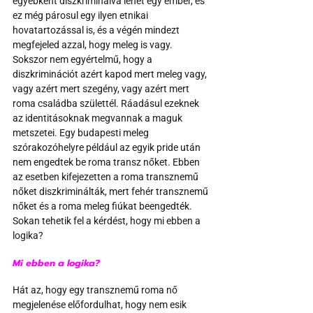
egyébként diszkriminálva lehet egy ember, és 
ez még párosul egy ilyen etnikai 
hovatartozással is, és a végén mindezt 
megfejeled azzal, hogy meleg is vagy. 
Sokszor nem egyértelmű, hogy a 
diszkriminációt azért kapod mert meleg vagy, 
vagy azért mert szegény, vagy azért mert 
roma családba születtél. Ráadásul ezeknek 
az identitásoknak megvannak a maguk 
metszetei. Egy budapesti meleg 
szórakozóhelyre például az egyik pride után 
nem engedtek be roma transz nőket. Ebben 
az esetben kifejezetten a roma transznemű 
nőket diszkriminálták, mert fehér transznemű 
nőket és a roma meleg fiúkat beengedték. 
Sokan tehetik fel a kérdést, hogy mi ebben a 
logika?
Mi ebben a logika?
Hát az, hogy egy transznemű roma nő 
megjelenése előfordulhat, hogy nem esik 