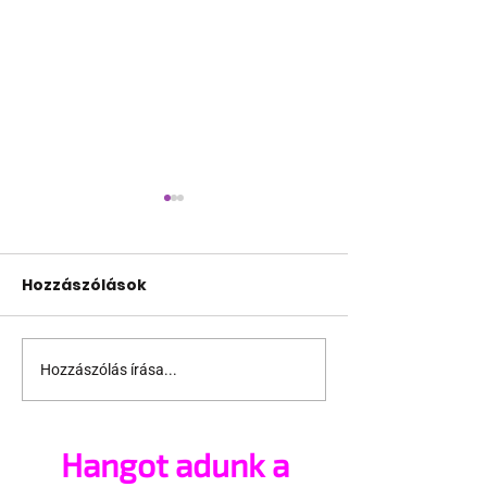
Hozzászólások
Hozzászólás írása...
Jonathan Bailey új
Terrortámad
szerepben tér vissza
árnyékában t
az idei World
Hangot adunk a
Amszterdam