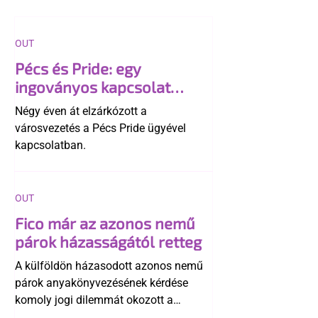
OUT
Pécs és Pride: egy
ingoványos kapcsolat
története
Négy éven át elzárkózott a
városvezetés a Pécs Pride ügyével
kapcsolatban.
OUT
Fico már az azonos nemű
párok házasságától retteg
A külföldön házasodott azonos nemű
párok anyakönyvezésének kérdése
komoly jogi dilemmát okozott a
szlovák belügynek, miközben Robert