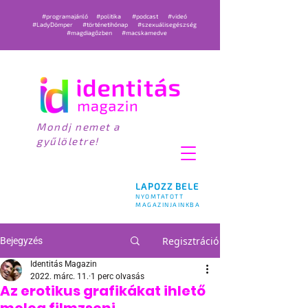
#programajánló
#politika
#podcast
#videó
#LadyDömper
#történetihónap
#szexuálisegészség
#magdiagőzben
#macskamedve
Mondj nemet a
gyűlöletre!
LAPOZZ BELE
NYOMTATOTT
MAGAZINJAINKBA
Regisztráció
Bejegyzés
Identitás Magazin
2022. márc. 11.
1 perc olvasás
Az erotikus grafikákat ihlető