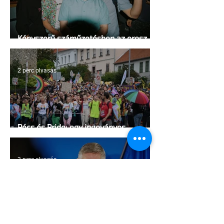
Kényszerű száműzetésben az orosz
LMBTQ+ sajtó utolsó nagy hangja
2 perc olvasás
Pécs és Pride: egy ingoványos
kapcsolat története
3 perc olvasás
Fico már az azonos nemű párok