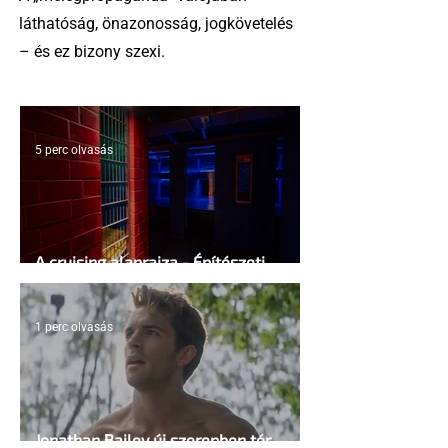
láthatóság, önazonosság, jogkövetelés
– és ez bizony szexi.
5 perc olvasás
A cruising alaprajza - Építészeti
irányelvek a vágy maximalizálására
1 perc olvasás
Jonathan Bailey új szerepben tér