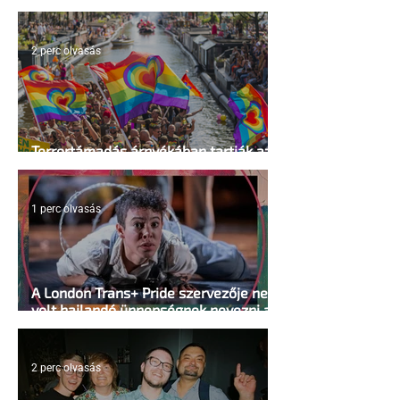
vissza
2 perc olvasás
Terrortámadás árnyékában tartják az
idei WorldPride-ot Amszterdamban
1 perc olvasás
A London Trans+ Pride szervezője nem
volt hajlandó ünnepségnek nevezni az
eseményt- a BBC ezért törölte vele az
interjút
2 perc olvasás