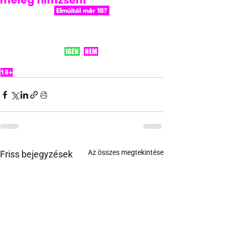
meleg filmzseni
 Elmúltál már 18? 
 IGEN 
 NEM 
18+
Az összes megtekintése
Friss bejegyzések