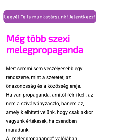
Legyél Te is munkatársunk! Jelentkezz!
Még több szexi
melegpropaganda
Mert semmi sem veszélyesebb egy
rendszerre, mint a szeretet, az
önazonosság és a közösség ereje.
Ha van propaganda, amitől félni kell, az
nem a szivárványzászló, hanem az,
amelyik elhiteti velünk, hogy csak akkor
vagyunk értékesek, ha csendben
maradunk.
A „melegpropaganda” valójában