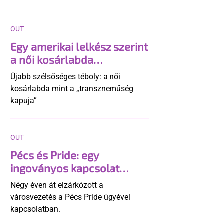
OUT
Egy amerikai lelkész szerint
a női kosárlabda
transzneműséghez vezet
Újabb szélsőséges téboly: a női
kosárlabda mint a „transzneműség
kapuja”
OUT
Pécs és Pride: egy
ingoványos kapcsolat
története
Négy éven át elzárkózott a
városvezetés a Pécs Pride ügyével
kapcsolatban.