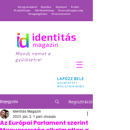
#programajánló
#politika
#podcast
#videó
#LadyDömper
#történetihónap
#szexuálisegészség
#magdiagőzben
#macskamedve
Mondj nemet a
gyűlöletre!
LAPOZZ BELE
NYOMTATOTT
MAGAZINJAINKBA
Regisztráció
Bejegyzés
Identitás Magazin
2023. jún. 2.
1 perc olvasás
Az Európai Parlament szerint