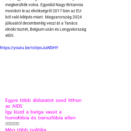
megkerülték volna. Egyedül Nagy-Britannia 
mondott le az elnökségről 2017-ben az EU-
ból való kilépés miatt. Magyarország 2024 
júliusától decemberéig veszi át a Tanács 
elnöki tisztét, Belgium után és Lengyelország 
előtt.
https://youtu.be/tsVpoJuWDHY
Egyre több áldozatot szed itthon 
az AIDS
Így küzd a belga vasút a 
homofóbia és transzfóbia ellen
🏳‍🌈🏳‍🌈🏳‍🌈
Még több politika