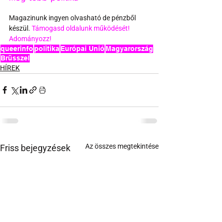
Magazinunk ingyen olvasható de pénzből 
készül. 
Támogasd oldalunk működését! 
Adományozz!
queerinfo
politika
Európai Unió
Magyarország
Brüsszel
HÍREK
Az összes megtekintése
Friss bejegyzések