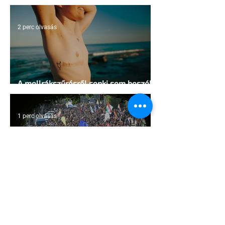
sátrában?
2 perc olvasás
A mellrákszűrésről senki sem beszél a
mellkasi műtétek után - pedig kellene
1 perc olvasás
Támogathatsz és ajánlhatsz: Te is
részt vehetsz a Pécs Pride
megvalósításában
1 perc olvasás