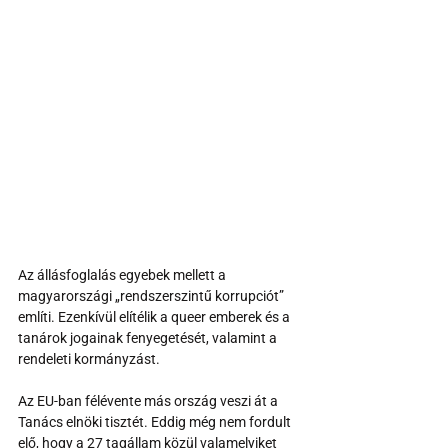
Az állásfoglalás egyebek mellett a 
magyarországi „rendszerszintű korrupciót” 
említi. Ezenkívül elítélik a queer emberek és a 
tanárok jogainak fenyegetését, valamint a 
rendeleti kormányzást.
Az EU-ban félévente más ország veszi át a 
Tanács elnöki tisztét. Eddig még nem fordult 
elő, hogy a 27 tagállam közül valamelyiket 