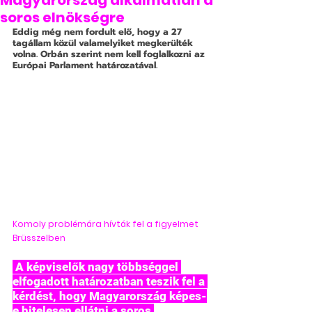
Magyarország alkalmatlan a
soros elnökségre
Eddig még nem fordult elő, hogy a 27 
tagállam közül valamelyiket megkerülték 
volna. Orbán szerint nem kell foglalkozni az 
Európai Parlament határozatával.
Komoly problémára hívták fel a figyelmet 
Brüsszelben
 A képviselők nagy többséggel 
elfogadott határozatban teszik fel a 
kérdést, hogy Magyarország képes-
e hitelesen ellátni a soros 