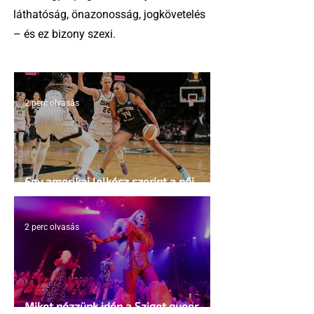
láthatóság, önazonosság, jogkövetelés
– és ez bizony szexi.
2 perc olvasás
Egy amerikai lelkész szerint a női
kosárlabda transzneműséghez vezet
2 perc olvasás
Miket nézzünk idén a Sziget queer