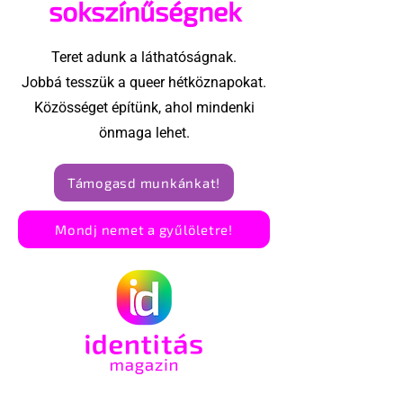
miniszterelnököt és
sokszínűségnek
férjét
Teret adunk a láthatóságnak.
Jobbá tesszük a queer hétköznapokat.
Közösséget építünk, ahol mindenki
önmaga lehet.
Támogasd munkánkat!
Mondj nemet a gyűlöletre!