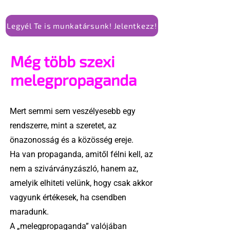
Legyél Te is munkatársunk! Jelentkezz!
Még több szexi
melegpropaganda
Mert semmi sem veszélyesebb egy
rendszerre, mint a szeretet, az
önazonosság és a közösség ereje.
Ha van propaganda, amitől félni kell, az
nem a szivárványzászló, hanem az,
amelyik elhiteti velünk, hogy csak akkor
vagyunk értékesek, ha csendben
maradunk.
A „melegpropaganda” valójában