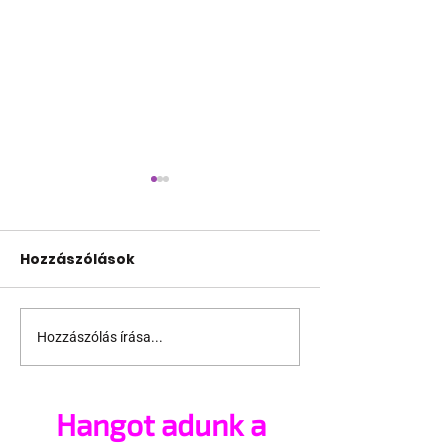
Hozzászólások
Hozzászólás írása...
Katonai
Nem lett jobb
tiszteletadással
melegnek len
köszöntötték a
Magyarorszá
Hangot adunk a
luxemburgi