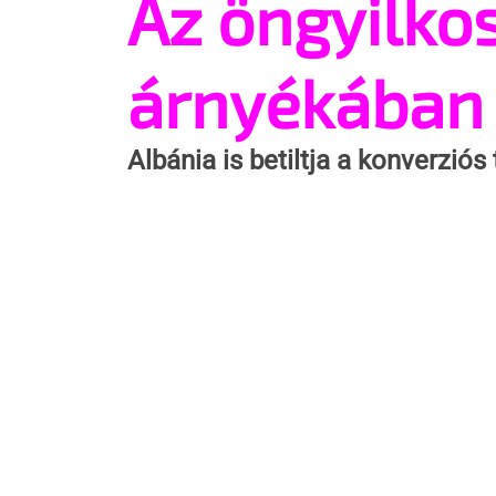
Az öngyilko
árnyékában
Albánia is betiltja a konverziós 