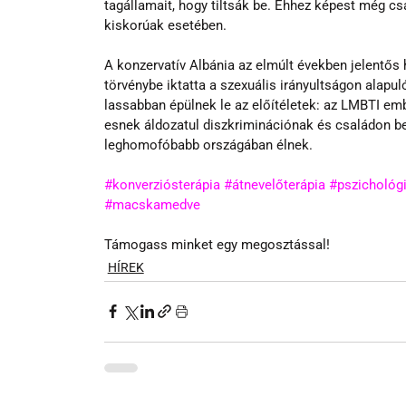
tagállamait, hogy tiltsák be. Ehhez képest még c
kiskorúak esetében.
A konzervatív Albánia az elmúlt években jelentős 
törvénybe iktatta a szexuális irányultságon alapul
lassabban épülnek le az előítéletek: az LMBTI emb
esnek áldozatul diszkriminációnak és családon be
leghomofóbabb országában élnek. 
#konverziósterápia
#átnevelőterápia
#pszichológ
#macskamedve
Támogass minket egy megosztással!
HÍREK