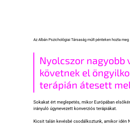
Az Albán Pszichológiai Társaság múlt pénteken hozta meg a
Nyolcszor nagyobb v
követnek el öngyilk
terápián átesett me
Sokakat ért meglepetés, mikor Európában elsőként
irányuló úgynevezett konverziós terápiákat.  
Kicsit talán kevésbé csodálkoztunk, amikor idén 