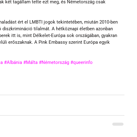
sak két tagállam tette ezt meg, és Németország csak 
haladást ért el LMBTI jogok tekintetében, miután 2010-ben 
ó diszkrimináció tilalmát. A hétköznapi életben azonban 
erek itt is, mint Délkelet-Európa sok országában, gyakran 
lüli erőszaknak. A Pink Embassy szerint Európa egyik 
ia
#Albánia
#Málta
#Németország
#queerinfo