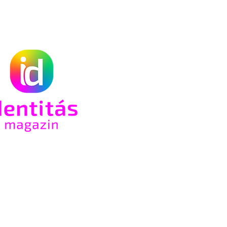
an
-ot