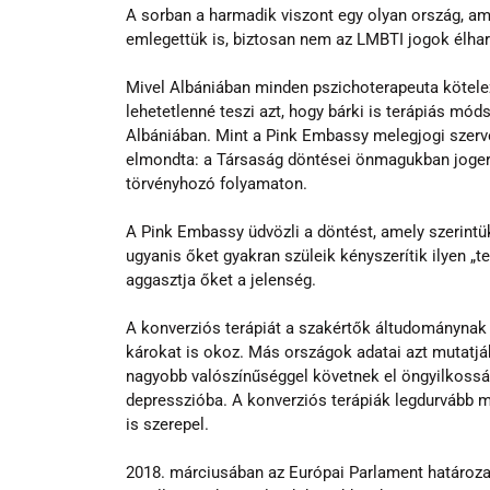
A sorban a harmadik viszont egy olyan ország, ame
emlegettük is, biztosan nem az LMBTI jogok élha
Mivel Albániában minden pszichoterapeuta kötelez
lehetetlenné teszi azt, hogy bárki is terápiás mód
Albániában. Mint a Pink Embassy melegjogi szervez
elmondta: a Társaság döntései önmagukban joger
törvényhozó folyamaton. 
A Pink Embassy üdvözli a döntést, amely szerint
ugyanis őket gyakran szüleik kényszerítik ilyen „t
aggasztja őket a jelenség. 
A konverziós terápiát a szakértők áltudománynak
károkat is okoz. Más országok adatai azt mutatják
nagyobb valószínűséggel követnek el öngyilkossá
depresszióba. A konverziós terápiák legdurvább m
is szerepel.
2018. márciusában az Európai Parlament határozatb