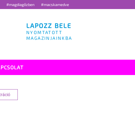
g
#magdiagőzben
#macskamedve
LAPOZZ BELE
NYOMTATOTT
MAGAZINJAINKBA
APCSOLAT
tráció