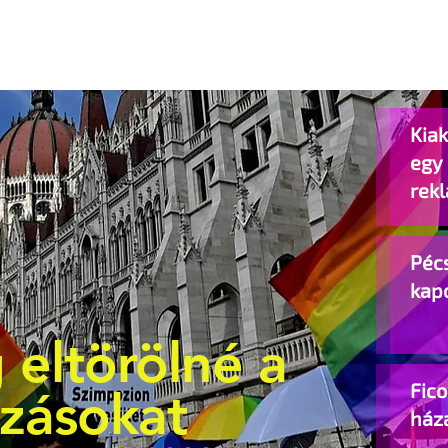
Kiak
egy
rek
Pécs
kap
 eltörölné a
Fic
ozásokat
ház