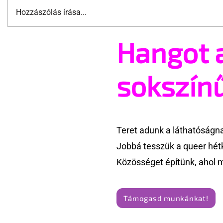
Hozzászólás írása...
Hangot 
Támogathatsz és ajánlhatsz:
Kiakadt e
te is részt vehetsz a Pécs
csoport e
Pride megvalósításában
megelőzés
sokszín
Teret adunk a láthatóságn
Jobbá tesszük a queer hét
Közösséget építünk, ahol 
Támogasd munkánkat!