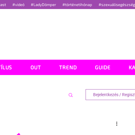
cast
#videó
#LadyDömper
#történetihónap
#szexuálisegészsé
TÍLUS
OUT
TREND
GUIDE
K
Bejelentkezés / Regisz