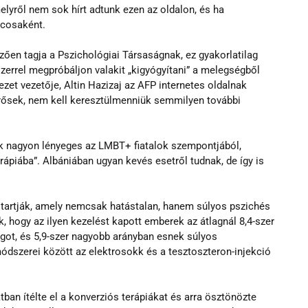
lyről nem sok hírt adtunk ezen az oldalon, és ha 
rcosaként. 
ően tagja a Pszichológiai Társaságnak, ez gyakorlatilag 
szerrel megpróbáljon valakit „kigyógyítani” a melegségből 
et vezetője, Altin Hazizaj az AFP internetes oldalnak 
ősek, nem kell keresztülmenniük semmilyen további 
ük nagyon lényeges az LMBT+ fiatalok szempontjából, 
erápiába”. Albániában ugyan kevés esetről tudnak, de így is 
 tartják, amely nemcsak hatástalan, hanem súlyos pszichés 
, hogy az ilyen kezelést kapott emberek az átlagnál 8,4-szer 
got, és 5,9-szer nagyobb arányban esnek súlyos 
ódszerei között az elektrosokk és a tesztoszteron-injekció 
an ítélte el a konverziós terápiákat és arra ösztönözte 