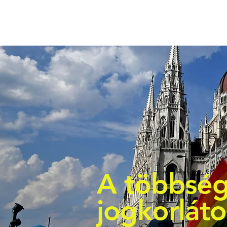
A többség
jogkorlát