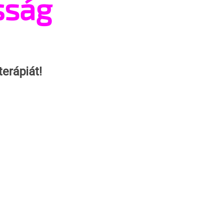
sság
terápiát! 