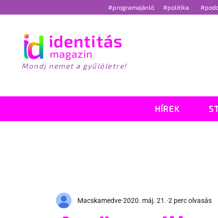
#programajánló
#politika
#pod
Mondj nemet a gyűlöletre!
HÍREK
S
Macskamedve
2020. máj. 21.
2 perc olvasás