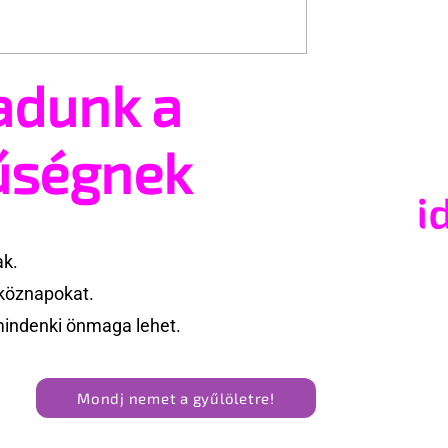
adunk a
gy konzervatív
Terrortámadás árnyékáb
gy HIV-
tartják az idei WorldPride
ről szóló reklámon
Amszterdamban
űségnek
ak.
köznapokat.
mindenki önmaga lehet.
Mondj nemet a gyűlöletre!