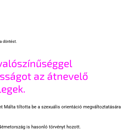
 döntést. 
alószínűséggel 
osságot az átnevelő 
legek.
 Málta tiltotta be a szexuális orientáció megváltoztatására 
Németország is hasonló törvényt hozott. 