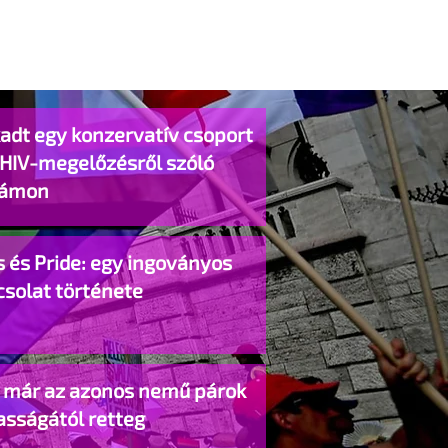
adt egy konzervatív csoport
 HIV-megelőzésről szóló
lámon
 és Pride: egy ingoványos
csolat története
o már az azonos nemű párok
asságától retteg