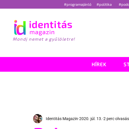
#programajánló
#politika
#pod
Mondj nemet a gyűlöletre!
HÍREK
S
Identitás Magazin
2020. júl. 13.
2 perc olvasás