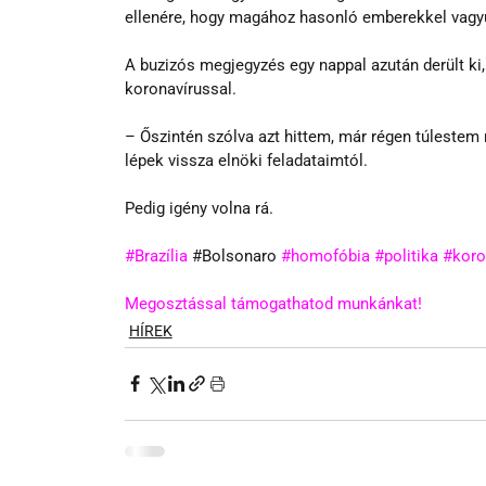
ellenére, hogy magához hasonló emberekkel vagyu
A buzizós megjegyzés egy nappal azután derült ki
koronavírussal.
– Őszintén szólva azt hittem, már régen túlestem 
lépek vissza elnöki feladataimtól.
Pedig igény volna rá.
#Brazília
 #
Bolsonaro
#homofóbia
#politika
#koro
Megosztással támogathatod munkánkat!
HÍREK