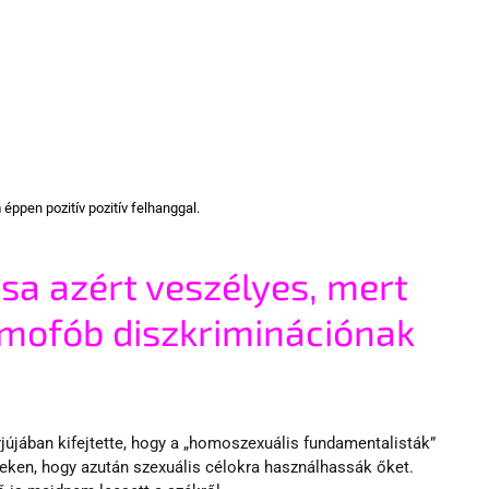
 éppen pozitív pozitív felhanggal.
ása azért veszélyes, mert 
omofób diszkriminációnak 
jújában kifejtette, hogy a „homoszexuális fundamentalisták” 
eken, hogy azután szexuális célokra használhassák őket. 