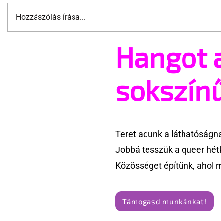
Hozzászólás írása...
Hangot 
A mellrákszűrésről senki sem
Támogatha
beszél a mellkasi műtétek
Te is rész
után - pedig kellene
Pride meg
sokszín
Teret adunk a láthatóságn
Jobbá tesszük a queer hét
Közösséget építünk, ahol 
Támogasd munkánkat!