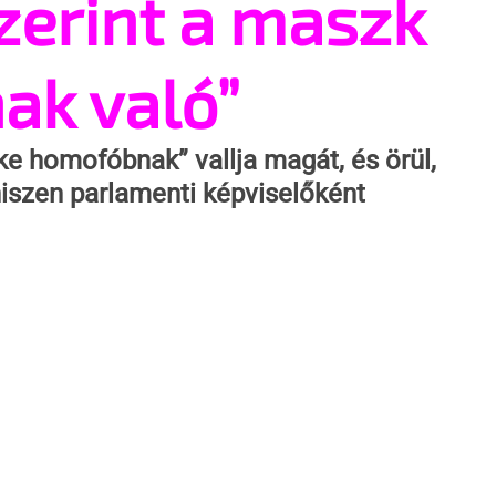
zerint a maszk
ak való”
zke homofóbnak” vallja magát, és örül, 
 hiszen parlamenti képviselőként 