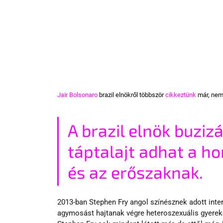
Jair
Bolsonaro
 brazil elnökről többször 
cikkeztünk
 már, nem
A brazil elnök buziz
táptalajt adhat a h
és az erőszaknak.
2013-ban Stephen Fry angol színésznek adott inter
agymosást hajtanak végre heteroszexuális gyerek