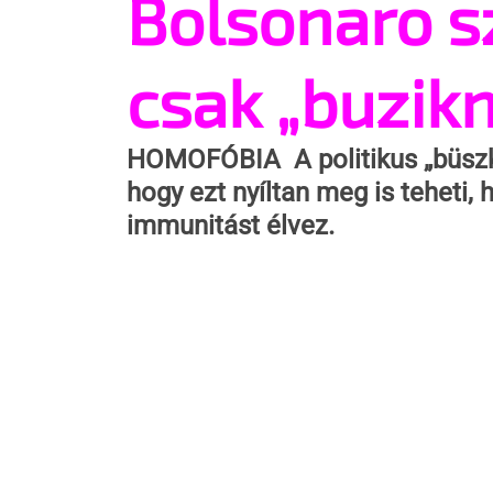
Bolsonaro s
csak „buzikn
HOMOFÓBIA
  A politikus „büs
hogy ezt nyíltan meg is teheti,
immunitást élvez.