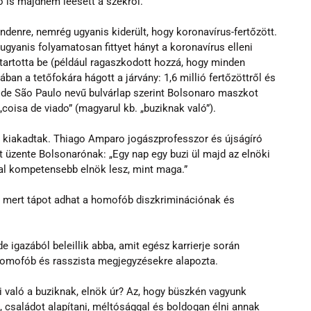
ő is majdnem leesett a székről. 
denre, nemrég ugyanis kiderült, hogy koronavírus-fertőzött. 
ugyanis folyamatosan fittyet hányt a koronavírus elleni 
tartotta be (például ragaszkodott hozzá, hogy minden 
ában a tetőfokára hágott a járvány: 1,6 millió fertőzöttről és 
a de São Paulo nevű bulvárlap szerint Bolsonaro maszkot 
coisa de viado” (magyarul kb. „buziknak való”).
kiakadtak. Thiago Amparo jogászprofesszor és újságíró 
 ezt üzente Bolsonarónak: „Egy nap egy buzi ül majd az elnöki 
al kompetensebb elnök lesz, mint maga.” 
, mert tápot adhat a homofób diszkriminációnak és 
igazából beleillik abba, amit egész karrierje során 
ő, homofób és rasszista megjegyzésekre alapozta.
i való a buziknak, elnök úr? Az, hogy büszkén vagyunk 
családot alapítani, méltósággal és boldogan élni annak 