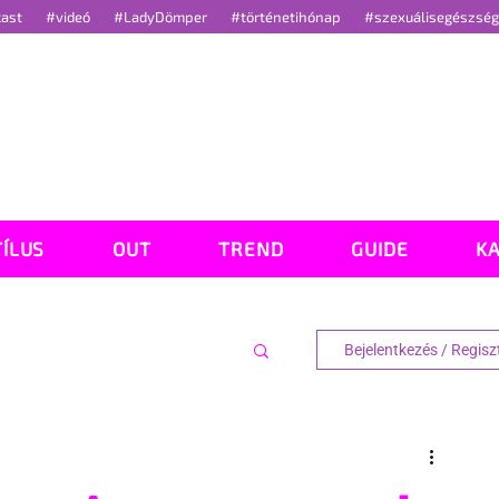
cast
#videó
#LadyDömper
#történetihónap
#szexuálisegészsé
TÍLUS
OUT
TREND
GUIDE
K
Bejelentkezés / Regisz