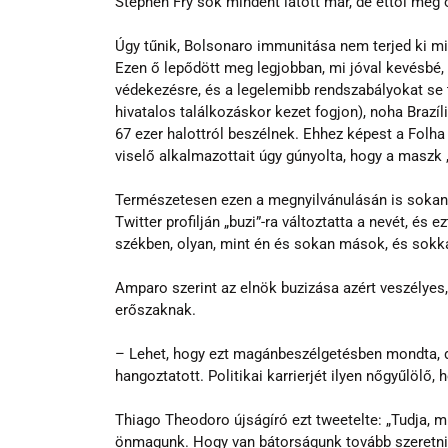
Stephen Fry sok mindent látott már, de ettől még 
Úgy tűnik, Bolsonaro immunitása nem terjed ki min
Ezen ő lepődött meg legjobban, mi jóval kevésbé, 
védekezésre, és a legelemibb rendszabályokat se 
hivatalos találkozáskor kezet fogjon), noha Brazíli
67 ezer halottról beszélnek. Ehhez képest a Folh
viselő alkalmazottait úgy gúnyolta, hogy a maszk „
Természetesen ezen a megnyilvánulásán is sokan 
Twitter profilján „buzi”-ra változtatta a nevét, és
székben, olyan, mint én és sokan mások, és sokk
Amparo szerint az elnök buzizása azért veszélyes
erőszaknak.
– Lehet, hogy ezt magánbeszélgetésben mondta, de 
hangoztatott. Politikai karrierjét ilyen nőgyűlöl
Thiago Theodoro újságíró ezt tweetelte: „Tudja, m
önmagunk. Hogy van bátorságunk tovább szeretni, 