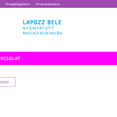
g
#magdiagőzben
#macskamedve
LAPOZZ BELE
NYOMTATOTT
MAGAZINJAINKBA
APCSOLAT
tráció