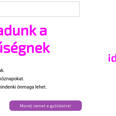
adunk a
tsz és ajánlhatsz:
Egy HIV-megelőzésről sz
t vehetsz a Pécs
reklámon akadt ki egy
valósításában
konzervatív csoport az
űségnek
Egyesült Államokban
ak.
köznapokat.
mindenki önmaga lehet.
Mondj nemet a gyűlöletre!