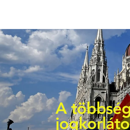
A többség
jogkorlát