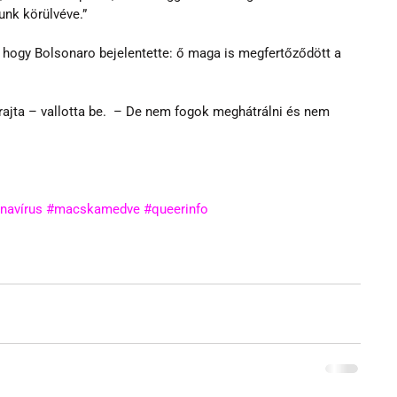
nk körülvéve.” 
, hogy Bolsonaro bejelentette: ő maga is megfertőződött a 
rajta – vallotta be.  – De nem fogok meghátrálni és nem 
navírus
#macskamedve
#queerinfo