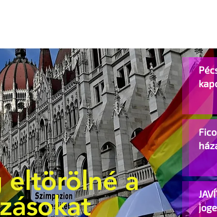
Pécs
kap
Fic
ház
 eltörölné a
JAVÍ
ozásokat
jog