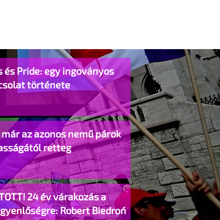
 és Pride: egy ingoványos
csolat története
o már az azonos nemű párok
asságától retteg
TOTT! 24 év várakozás a
egyenlőségre: Robert Biedroń