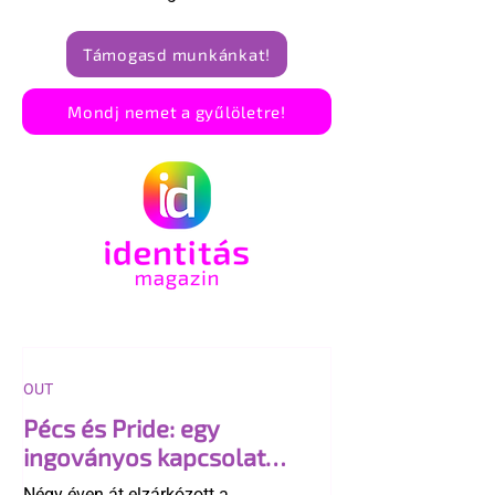
Támogasd munkánkat!
Mondj nemet a gyűlöletre!
OUT
Pécs és Pride: egy
ingoványos kapcsolat
története
Négy éven át elzárkózott a