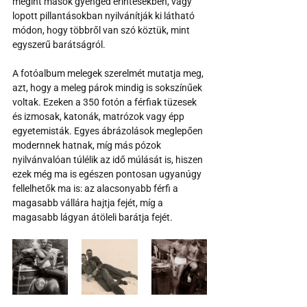
megint mások gyengéd érintésekben, vagy 
lopott pillantásokban nyilvánítják ki látható 
módon, hogy többről van szó köztük, mint 
egyszerű barátságról.
A fotóalbum melegek szerelmét mutatja meg, 
azt, hogy a meleg párok mindig is sokszínűek 
voltak. Ezeken a 350 fotón a férfiak tüzesek 
és izmosak, katonák, matrózok vagy épp 
egyetemisták. Egyes ábrázolások meglepően 
modernnek hatnak, míg más pózok 
nyilvánvalóan túlélik az idő múlását is, hiszen 
ezek még ma is egészen pontosan ugyanúgy 
fellelhetők ma is: az alacsonyabb férfi a 
magasabb vállára hajtja fejét, míg a 
magasabb lágyan átöleli barátja fejét. 