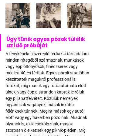
Úgy tűnik egyes pózok túlélik 
az idő próbáját
A fényképeken szereplő férfiak a társadalom 
minden rétegéből származnak, munkások 
vagy épp öltönyösök, tinédzserek vagy 
meglett 40-es férfiak. Egyes párok stúdióban 
készíttettek magukról professzionális 
fotókat, míg mások egy fotóautomata előtt 
ülnek, vagy épp a strandon kaptak le róluk 
egy pillanatfelvételt. Közülük némelyek 
ugyancsak vagányok, mások inkább 
félénknek tűnnek. Megint mások egy autó 
előtt vagy egy fiákerben pózolnak. Akadnak 
olyanok is, akik csókolóznak, mások 
szorosan ölelkeznek egy piknik-pléden. Míg 