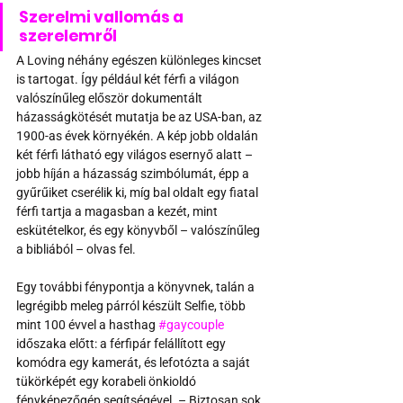
Szerelmi vallomás a 
szerelemről
A Loving néhány egészen különleges kincset 
is tartogat. Így például két férfi a világon 
valószínűleg először dokumentált 
házasságkötését mutatja be az USA-ban, az 
1900-as évek környékén. A kép jobb oldalán 
két férfi látható egy világos esernyő alatt – 
jobb híján a házasság szimbólumát, épp a 
gyűrűiket cserélik ki, míg bal oldalt egy fiatal 
férfi tartja a magasban a kezét, mint 
eskütételkor, és egy könyvből – valószínűleg 
a bibliából – olvas fel.
Egy további fénypontja a könyvnek, talán a 
legrégibb meleg párról készült Selfie, több 
mint 100 évvel a hasthag 
#gaycouple
időszaka előtt: a férfipár felállított egy 
komódra egy kamerát, és lefotózta a saját 
tükörképét egy korabeli önkioldó 
fényképezőgép segítségével. – Biztosan sok 