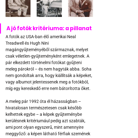
A jó fotók kritériuma: a pillanat
A fotók az USA-ban élő amerikai Neal 
Treadwell és Hugh Nini 
magángyűjteményéből származnak, melyet 
csak véletlen-gyűjteményként emlegetnek. A 
pár elkezdett történelmi fotókat gyűjteni 
meleg párokról – és nem hagyták abba. Soha 
nem gondoltak arra, hogy kiállítsák a képeket, 
vagy albumot jelentessenek meg a fotókból, 
míg egy kereskedő erre nem bátorította őket.
A meleg pár 1992 óta él házasságban – 
hivatalosan természetesen csak később 
kelhettek egybe – a képek gyűjteménybe 
kerülésnek kritériumául pedig azt szabták, 
ami pont olyan egyszerű, mint amennyire 
meggyőző: a képen látható férfiak szemének 