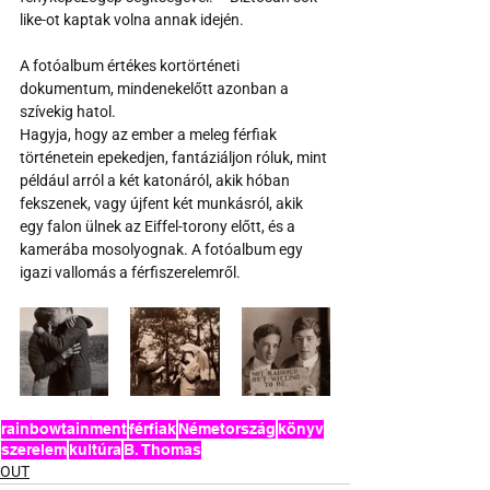
like-ot kaptak volna annak idején.
A fotóalbum értékes kortörténeti 
dokumentum, mindenekelőtt azonban a 
szívekig hatol. 
Hagyja, hogy az ember a meleg férfiak 
történetein epekedjen, fantáziáljon róluk, mint 
például arról a két katonáról, akik hóban 
fekszenek, vagy újfent két munkásról, akik 
egy falon ülnek az Eiffel-torony előtt, és a 
kamerába mosolyognak. A fotóalbum egy 
igazi vallomás a férfiszerelemről.
rainbowtainment
férfiak
Németország
könyv
szerelem
kultúra
B. Thomas
OUT