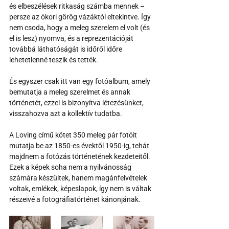
és elbeszélések ritkaság számba mennek – 
persze az ókori görög vázáktól eltekintve. Így 
nem csoda, hogy a meleg szerelem el volt (és 
el is lesz) nyomva, és a reprezentációját 
továbbá láthatóságát is időről időre 
lehetetlenné teszik és tették.  
És egyszer csak itt van egy fotóalbum, amely 
bemutatja a meleg szerelmet és annak 
történetét, ezzel is bizonyítva létezésünket, 
visszahozva azt a kollektív tudatba. 
A Loving című kötet 350 meleg pár fotóit 
mutatja be az 1850-es évektől 1950-ig, tehát 
majdnem a fotózás történetének kezdeteitől. 
Ezek a képek soha nem a nyilvánosság 
számára készültek, hanem magánfelvételek 
voltak, emlékek, képeslapok, így nem is váltak 
részeivé a fotográfiatörténet kánonjának. 