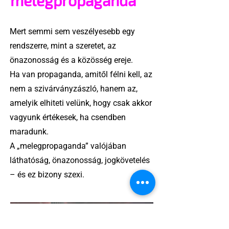
melegpropaganda
Mert semmi sem veszélyesebb egy
rendszerre, mint a szeretet, az
önazonosság és a közösség ereje.
Ha van propaganda, amitől félni kell, az
nem a szivárványzászló, hanem az,
amelyik elhiteti velünk, hogy csak akkor
vagyunk értékesek, ha csendben
maradunk.
A „melegpropaganda” valójában
láthatóság, önazonosság, jogkövetelés
– és ez bizony szexi.
5 perc olvasás