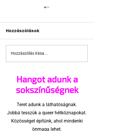
Hozzászólások
Hozzászólás írása...
Fico már az azonos
JAVÍTOTT! 24
nemű párok
várakozás a
házasságától retteg
jogegyenlősé
Hangot adunk a
Robert Biedro
megindító üz
sokszínűségnek
lengyel bejeg
élettársi
Teret adunk a láthatóságnak.
kapcsolatoké
Jobbá tesszük a queer hétköznapokat.
Közösséget építünk, ahol mindenki
önmaga lehet.