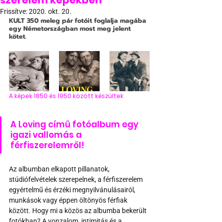
szerelem képekben
Frissítve:
2020. okt. 20.
KULT
 350 meleg pár fotóit foglalja magába 
egy Németországban most meg jelent 
kötet.
A képek 1850 és 1950 között készültek
A Loving című fotóalbum egy 
igazi vallomás a 
férfiszerelemről!
Az albumban elkapott pillanatok, 
stúdiófelvételek szerepelnek, a férfiszerelem 
egyértelmű és érzéki megnyilvánulásairól, 
munkások vagy éppen öltönyös férfiak 
között. Hogy mi a közös az albumba bekerült 
fotókban? A vonzalom, intimitás és a 