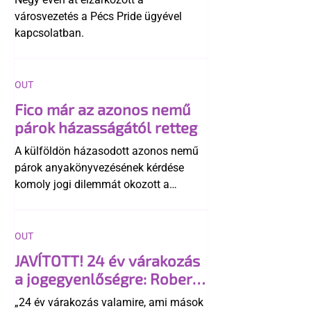
városvezetés a Pécs Pride ügyével
kapcsolatban.
OUT
Fico már az azonos nemű
párok házasságától retteg
A külföldön házasodott azonos nemű
párok anyakönyvezésének kérdése
komoly jogi dilemmát okozott a
szlovák belügynek, miközben Robert
Fico szerint az alkotmány
egyértelműen tiltja a házasságuk
OUT
elismerését. Közben az ellenzéken belül
JAVÍTOTT! 24 év várakozás
is vita robbant ki arról, hogy vissza
a jogegyenlőségre: Robert
kellene-e vonni a kormány konzervatív
Biedroń megindító üzenete
alkotmánymódosítását
„24 év várakozás valamire, ami mások