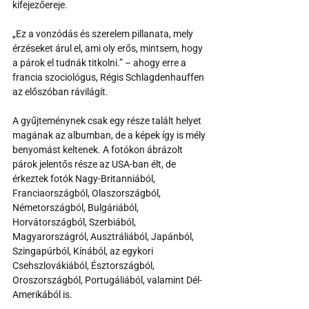
kifejezőereje.
„Ez a vonzódás és szerelem pillanata, mely 
érzéseket árul el, ami oly erős, mintsem, hogy 
a párok el tudnák titkolni.” – ahogy erre a 
francia szociológus, Régis Schlagdenhauffen 
az előszóban rávilágít. 
A gyűjteménynek csak egy része talált helyet 
magának az albumban, de a képek így is mély 
benyomást keltenek. A fotókon ábrázolt 
párok jelentős része az USA-ban élt, de 
érkeztek fotók Nagy-Britanniából, 
Franciaországból, Olaszországból, 
Németországból, Bulgáriából, 
Horvátországból, Szerbiából, 
Magyarországról, Ausztráliából, Japánból, 
Szingapúrból, Kínából, az egykori 
Csehszlovákiából, Észtországból, 
Oroszországból, Portugáliából, valamint Dél-
Amerikából is.