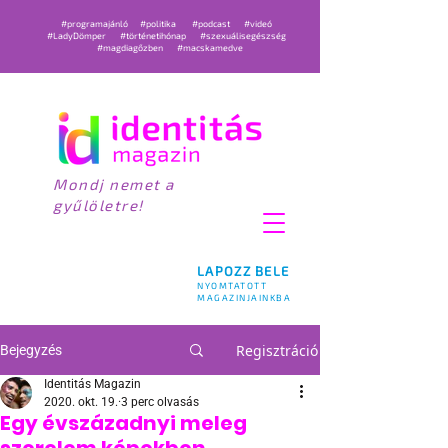
#programajánló
#politika
#podcast
#videó
#LadyDömper
#történetihónap
#szexuálisegészség
#magdiagőzben
#macskamedve
Mondj nemet a
gyűlöletre!
LAPOZZ BELE
NYOMTATOTT
MAGAZINJAINKBA
Regisztráció
Bejegyzés
Identitás Magazin
2020. okt. 19.
3 perc olvasás
Egy évszázadnyi meleg