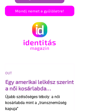
Mondj nemet a gyűlöletre!
OUT
Egy amerikai lelkész szerint
a női kosárlabda
transzneműséghez vezet
Újabb szélsőséges téboly: a női
kosárlabda mint a „transzneműség
kapuja”