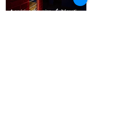
A cruising alaprajza - Építészeti
irányelvek a vágy maximalizálására
1 perc olvasás
Jonathan Bailey új szerepben tér
vissza
2 perc olvasás
Terrortámadás árnyékában tartják az
idei WorldPride-ot Amszterdamban