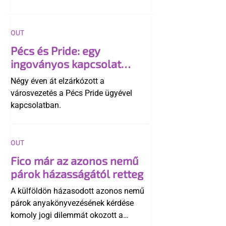
OUT
Pécs és Pride: egy
ingoványos kapcsolat
története
Négy éven át elzárkózott a
városvezetés a Pécs Pride ügyével
kapcsolatban.
OUT
Fico már az azonos nemű
párok házasságától retteg
A külföldön házasodott azonos nemű
párok anyakönyvezésének kérdése
komoly jogi dilemmát okozott a