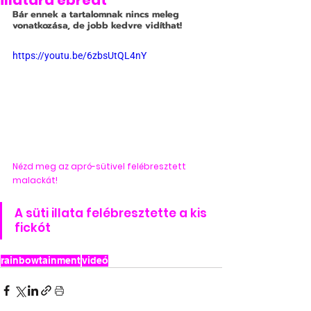
illatára ébredt
Bár ennek a tartalomnak nincs meleg 
vonatkozása, de jobb kedvre vidíthat!
https://youtu.be/6zbsUtQL4nY
Nézd meg az apró-sütivel felébresztett 
malackát!
A süti illata felébresztette a kis 
fickót
rainbowtainment
videó