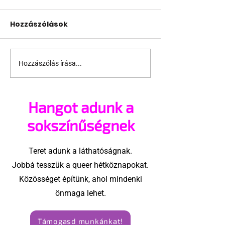
Hozzászólások
Hozzászólás írása...
Intim kiállítás nyílt
Vagány leszb
Berlin Meleg
motoros felv
Múzeumában
Hangot adunk a
sokszínűségnek
Teret adunk a láthatóságnak.
Jobbá tesszük a queer hétköznapokat.
Közösséget építünk, ahol mindenki
önmaga lehet.
Támogasd munkánkat!