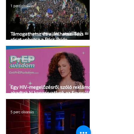
1 perc olvasás
Támogathatsz és ajánlhatsz: Te is
részt vehetsz a Pécs Pride
megvalósításában
1 perc olvasás
Egy HIV-megelőzésről szóló reklámon
akadtak ki konzervatívok az Egyesült
Államokban
5 perc olvasás