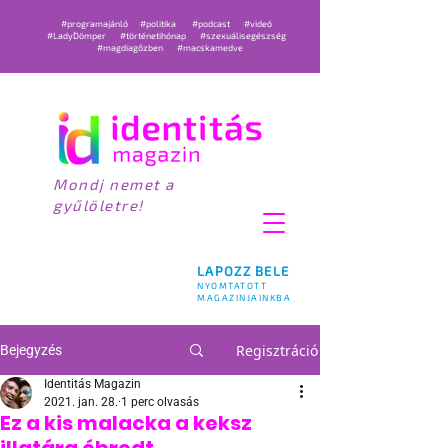
#programajánló
#politika
#podcast
#videó
#LadyDömper
#történetihónap
#szexuálisegészség
#magdiagőzben
#macskamedve
Mondj nemet a
gyűlöletre!
LAPOZZ BELE
NYOMTATOTT
MAGAZINJAINKBA
Regisztráció
Bejegyzés
Identitás Magazin
2021. jan. 28.
1 perc olvasás
Ez a kis malacka a keksz