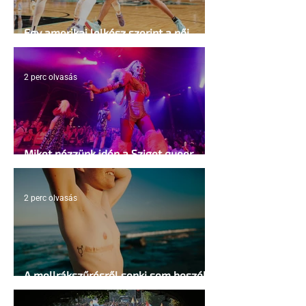
Egy amerikai lelkész szerint a női
kosárlabda transzneműséghez vezet
2 perc olvasás
Miket nézzünk idén a Sziget queer
sátrában?
2 perc olvasás
A mellrákszűrésről senki sem beszél a
mellkasi műtétek után - pedig kellene