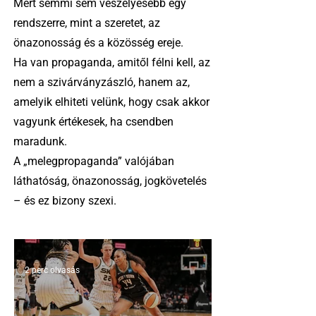
Mert semmi sem veszélyesebb egy
rendszerre, mint a szeretet, az
önazonosság és a közösség ereje.
Ha van propaganda, amitől félni kell, az
nem a szivárványzászló, hanem az,
amelyik elhiteti velünk, hogy csak akkor
vagyunk értékesek, ha csendben
maradunk.
A „melegpropaganda” valójában
láthatóság, önazonosság, jogkövetelés
– és ez bizony szexi.
2 perc olvasás