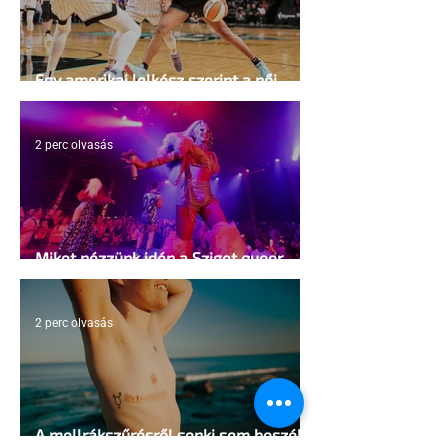
Egy amerikai lelkész szerint a női
kosárlabda transzneműséghez vezet
2 perc olvasás
Miket nézzünk idén a Sziget queer
sátrában?
2 perc olvasás
A mellrákszűrésről senki sem beszél a