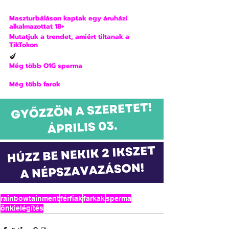
Maszturbáláson kaptak egy áruházi 
alkalmazottat 18+
Mutatjuk a trendet, amiért tiltanak a 
TikTokon
🍆
Még több O1G sperma
Még több farok
rainbowtainment
férfiak
farkak
sperma
önkielégítés