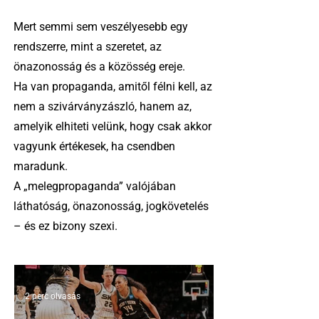
Mert semmi sem veszélyesebb egy
rendszerre, mint a szeretet, az
önazonosság és a közösség ereje.
Ha van propaganda, amitől félni kell, az
nem a szivárványzászló, hanem az,
amelyik elhiteti velünk, hogy csak akkor
vagyunk értékesek, ha csendben
maradunk.
A „melegpropaganda” valójában
láthatóság, önazonosság, jogkövetelés
– és ez bizony szexi.
2 perc olvasás