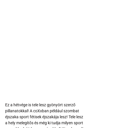
Ez a hétvége is tele lesz gyönyört szerző 
pillanatokkal! A coXxban például szombat 
éjszaka sport fétisek éjszakája lesz! Tele lesz 
a hely melegítős és még ki tudja milyen sport 