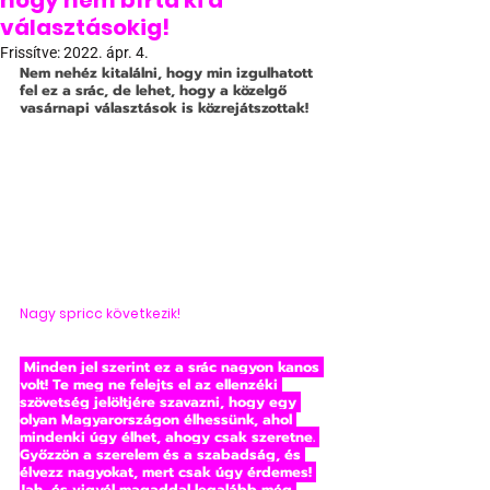
hogy nem bírta ki a
választásokig!
Frissítve:
2022. ápr. 4.
Nem nehéz kitalálni, hogy min izgulhatott 
fel ez a srác, de lehet, hogy a közelgő 
vasárnapi választások is közrejátszottak!
Nagy spricc következik!
 Minden jel szerint ez a srác nagyon kanos 
volt! Te meg ne felejts el az ellenzéki 
szövetség jelöltjére szavazni, hogy egy 
olyan Magyarországon élhessünk, ahol 
mindenki úgy élhet, ahogy csak szeretne. 
Győzzön a szerelem és a szabadság, és 
élvezz nagyokat, mert csak úgy érdemes! 
Jah, és vigyél magaddal legalább még 