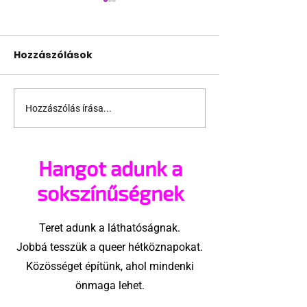
Hozzászólások
Hozzászólás írása...
Miket nézzünk idén a
A mellrákszűr
Sziget queer
senki sem bes
sátrában?
mellkasi műt
Hangot adunk a
után - pedig 
sokszínűségnek
Teret adunk a láthatóságnak.
Jobbá tesszük a queer hétköznapokat.
Közösséget építünk, ahol mindenki
önmaga lehet.