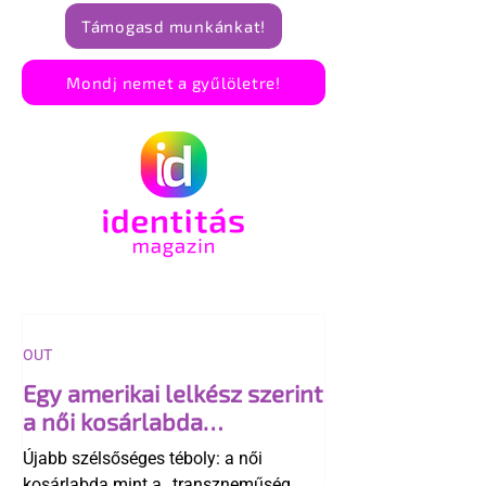
Támogasd munkánkat!
Mondj nemet a gyűlöletre!
OUT
Egy amerikai lelkész szerint
a női kosárlabda
transzneműséghez vezet
Újabb szélsőséges téboly: a női
kosárlabda mint a „transzneműség