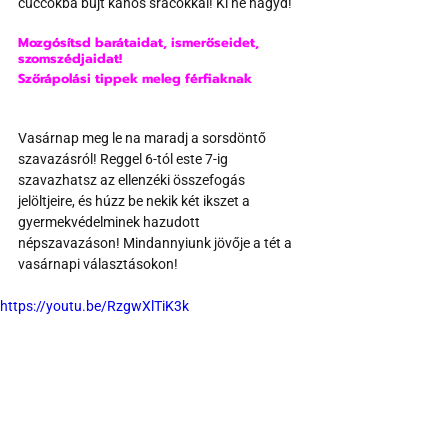
cuccokba bújt kanos srácokkal! Ki ne hagyd! 
Mozgósítsd barátaidat, ismerőseidet, 
szomszédjaidat!
Szőrápolási tippek meleg férfiaknak
Vasárnap meg le na maradj a sorsdöntő 
szavazásról! Reggel 6-tól este 7-ig 
szavazhatsz az ellenzéki összefogás 
jelöltjeire, és húzz be nekik két ikszet a 
gyermekvédelminek hazudott 
népszavazáson! Mindannyiunk jövője a tét a 
vasárnapi választásokon!
https://youtu.be/RzgwXlTiK3k