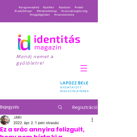
#programajánló
#politika
#podcast
#videó
#LadyDömper
#történetihónap
#szexuálisegészség
#magdiagőzben
#macskamedve
Mondj nemet a
gyűlöletre!
LAPOZZ BELE
NYOMTATOTT
MAGAZINJAINKBA
Regisztráció
Bejegyzés
JAKI
2022. ápr. 2.
1 perc olvasás
Ez a srác annyira felizgult,