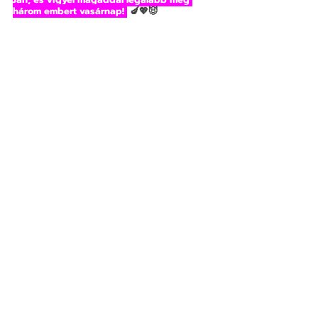
három embert vasárnap! 
 🍆💖😈