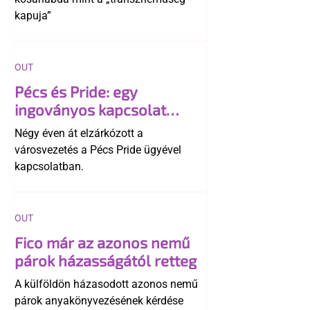
kapuja”
OUT
Pécs és Pride: egy
ingoványos kapcsolat
története
Négy éven át elzárkózott a
városvezetés a Pécs Pride ügyével
kapcsolatban.
OUT
Fico már az azonos nemű
párok házasságától retteg
A külföldön házasodott azonos nemű
párok anyakönyvezésének kérdése