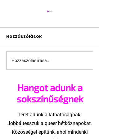
Hozzászólások
Hozzászólás írása...
Amszterdami
Félmeztelen b
szerelmes pillanatok
férfiak és egy 
forró kádjelenettel
ismert szám
Hangot adunk a
újratöltve
sokszínűségnek
Teret adunk a láthatóságnak.
Jobbá tesszük a queer hétköznapokat.
Közösséget építünk, ahol mindenki