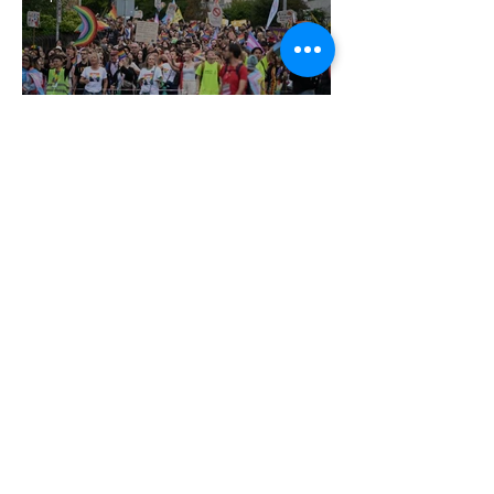
Pécs és Pride: egy ingoványos
kapcsolat története
3 perc olvasás
Fico már az azonos nemű párok
házasságától retteg
2 perc olvasás