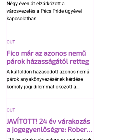
története
Négy éven át elzárkózott a
városvezetés a Pécs Pride ügyével
kapcsolatban.
OUT
Fico már az azonos nemű
párok házasságától retteg
A külföldön házasodott azonos nemű
párok anyakönyvezésének kérdése
komoly jogi dilemmát okozott a
szlovák belügynek, miközben Robert
Fico szerint az alkotmány
egyértelműen tiltja a házasságuk
OUT
elismerését. Közben az ellenzéken belül
JAVÍTOTT! 24 év várakozás
is vita robbant ki arról, hogy vissza
a jogegyenlőségre: Robert
kellene-e vonni a kormány konzervatív
Biedroń megindító üzenete
alkotmánymódosítását
„24 év várakozás valamire, ami mások