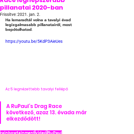
Race legnépszerűbb
pillanatai 2020-ban
Frissítve:
2021. jan. 2.
Ha lemaradtál volna a tavalyi évad 
legizgalmasabb pillanatairól, most 
bepótolhatod.
https://youtu.be/5KdP3AieUes
Az 5 legnézettebb tavalyi fellépő
A RuPaul’s Drag Race 
következő, azaz 13. évada már 
elkezdődött!
rainbowtainment
videó
RuPaul