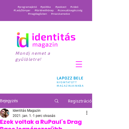
#programajánló
#politika
#podcast
#videó
#LadyDömper
#történetihónap
#szexuálisegészség
#magdiagőzben
#macskamedve
Mondj nemet a
gyűlöletre!
LAPOZZ BELE
NYOMTATOTT
MAGAZINJAINKBA
Regisztráció
Bejegyzés
Identitás Magazin
2021. jan. 1.
1 perc olvasás
Ezek voltak a RuPaul’s Drag