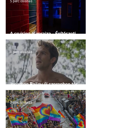
5 perc olvasás
A cruising alaprajza - Építészeti
irányelvek a vágy maximalizálására
1 perc olvasás
Jonathan Bailey új szerepben tér
vissza
2 perc olvasás