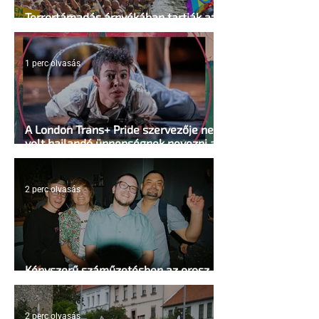
Terrortámadás árnyékában tartják az
idei WorldPride-ot Amszterdamban
1 perc olvasás
A London Trans+ Pride szervezője nem
volt hajlandó ünnepségnek nevezni az
eseményt- a BBC ezért törölte vele az
interjút
2 perc olvasás
Kényszerű száműzetésben az orosz
LMBTQ+ sajtó utolsó nagy hangja
2 perc olvasás