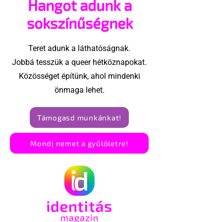
Hangot adunk a
Robert Biedro
megindító üz
sokszínűségnek
lengyel bejeg
élettársi
Teret adunk a láthatóságnak.
kapcsolatoké
Jobbá tesszük a queer hétköznapokat.
Közösséget építünk, ahol mindenki
önmaga lehet.
Támogasd munkánkat!
Mondj nemet a gyűlöletre!