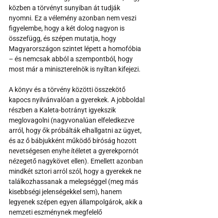
közben a törvényt sunyiban át tudják 
nyomni. Ez a vélemény azonban nem veszi 
figyelembe, hogy a két dolog nagyon is 
összefügg, és szépen mutatja, hogy 
Magyarországon szintet lépett a homofóbia 
– és nemcsak abból a szempontból, hogy 
most már a miniszterelnök is nyíltan kifejezi. 
A könyv és a törvény közötti összekötő 
kapocs nyilvánvalóan a gyerekek. A jobboldal 
részben a Kaleta-botrányt igyekszik 
meglovagolni (nagyvonalúan elfeledkezve 
arról, hogy ők próbálták elhallgatni az ügyet, 
és az ő bábjukként működő bíróság hozott 
nevetségesen enyhe ítéletet a gyerekpornót 
nézegető nagykövet ellen). Emellett azonban 
mindkét sztori arról szól, hogy a gyerekek ne 
találkozhassanak a melegséggel (meg más 
kisebbségi jelenségekkel sem), hanem 
legyenek szépen egyen állampolgárok, akik a 
nemzeti eszménynek megfelelő 