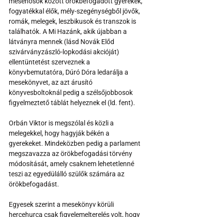
mesehősök között örökbefogadott gyerekek, 
fogyatékkal élők, mély-szegénységből jövők, 
romák, melegek, leszbikusok és transzok is 
találhatók. A Mi Hazánk, akik újabban a 
látványra mennek (lásd Novák Előd 
szivárványzászló-lopkodási akcióját) 
ellentüntetést szerveznek a 
könyvbemutatóra, Dúró Dóra ledarálja a 
mesekönyvet, az azt árusító 
könyvesboltoknál pedig a szélsőjobbosok 
figyelmeztető táblát helyeznek el (ld. fent). 
Orbán Viktor is megszólal és közli a 
melegekkel, hogy hagyják békén a 
gyerekeket. Mindeközben pedig a parlament 
megszavazza az örökbefogadási törvény 
módosítását, amely csaknem lehetetlenné 
teszi az egyedülálló szülők számára az 
örökbefogadást.
Egyesek szerint a mesekönyv körüli 
hercehurca csak figyelemelterelés volt, hogy 