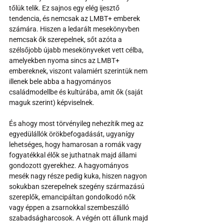
tőlük telik. Ez sajnos egy elég ijesztő 
tendencia, és nemcsak az LMBT+ emberek 
számára. Hiszen a ledarált mesekönyvben 
nemcsak ők szerepelnek, sőt azóta a 
szélsőjobb újabb mesekönyveket vett célba, 
amelyekben nyoma sincs az LMBT+ 
embereknek, viszont valamiért szerintük nem 
illenek bele abba a hagyományos 
családmodellbe és kultúrába, amit ők (saját 
maguk szerint) képviselnek. 
És ahogy most törvényileg nehezítik meg az 
egyedülállók örökbefogadását, ugyanígy 
lehetséges, hogy hamarosan a romák vagy 
fogyatékkal élők se juthatnak majd állami 
gondozott gyerekhez. A hagyományos 
mesék nagy része pedig kuka, hiszen nagyon 
sokukban szerepelnek szegény származású 
szereplők, emancipáltan gondolkodó nők 
vagy éppen a zsarnokkal szembeszálló 
szabadságharcosok. A végén ott állunk majd 