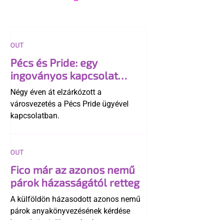
OUT
Pécs és Pride: egy
ingoványos kapcsolat
története
Négy éven át elzárkózott a
városvezetés a Pécs Pride ügyével
kapcsolatban.
OUT
Fico már az azonos nemű
párok házasságától retteg
A külföldön házasodott azonos nemű
párok anyakönyvezésének kérdése