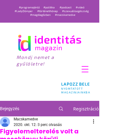
#programajánló
#politika
#podcast
#videó
#LadyDömper
#történetihónap
#szexuálisegészség
#magdiagőzben
#macskamedve
Mondj nemet a
gyűlöletre!
LAPOZZ BELE
NYOMTATOTT
MAGAZINJAINKBA
Regisztráció
Bejegyzés
Macskamedve
2020. okt. 12.
3 perc olvasás
Figyelemelterelés volt a