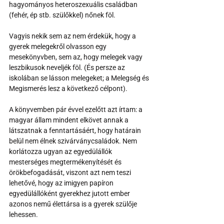
hagyományos heteroszexuális családban 
(fehér, ép stb. szülőkkel) nőnek föl. 
Vagyis nekik sem az nem érdekük, hogy a 
gyerek melegekről olvasson egy 
mesekönyvben, sem az, hogy melegek vagy 
leszbikusok neveljék föl. (És persze az 
iskolában se lásson melegeket; a Melegség és 
Megismerés lesz a következő célpont).
A könyvemben pár évvel ezelőtt azt írtam: a 
magyar állam mindent elkövet annak a 
látszatnak a fenntartásáért, hogy határain 
belül nem élnek szivárványcsaládok. Nem 
korlátozza ugyan az egyedülállók 
mesterséges megtermékenyítését és 
örökbefogadását, viszont azt nem teszi 
lehetővé, hogy az imigyen papíron 
egyedülállóként gyerekhez jutott ember 
azonos nemű élettársa is a gyerek szülője 
lehessen. 