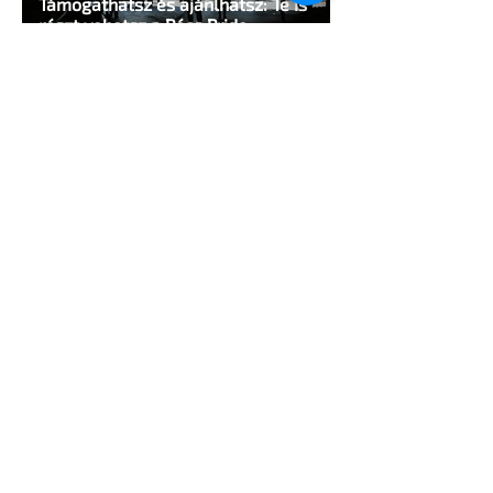
Támogathatsz és ajánlhatsz: Te is
részt vehetsz a Pécs Pride
megvalósításában
1 perc olvasás
Egy HIV-megelőzésről szóló reklámon
akadt ki egy konzervatív csoport az
Egyesült Államokban
5 perc olvasás
A cruising alaprajza - Építészeti
irányelvek a vágy maximalizálására
1 perc olvasás