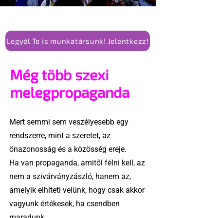
Legyél Te is munkatársunk! Jelentkezz!
Még több szexi
melegpropaganda
Mert semmi sem veszélyesebb egy
rendszerre, mint a szeretet, az
önazonosság és a közösség ereje.
Ha van propaganda, amitől félni kell, az
nem a szivárványzászló, hanem az,
amelyik elhiteti velünk, hogy csak akkor
vagyunk értékesek, ha csendben
maradunk.