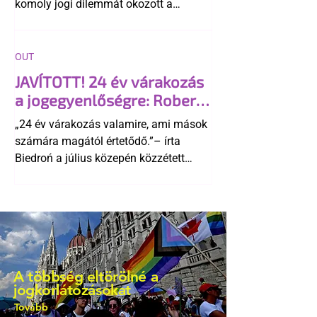
komoly jogi dilemmát okozott a
szlovák belügynek, miközben Robert
Fico szerint az alkotmány
egyértelműen tiltja a házasságuk
OUT
elismerését. Közben az ellenzéken belül
JAVÍTOTT! 24 év várakozás
is vita robbant ki arról, hogy vissza
a jogegyenlőségre: Robert
kellene-e vonni a kormány konzervatív
Biedroń megindító üzenete
alkotmánymódosítását
„24 év várakozás valamire, ami mások
a lengyel bejegyzett
számára magától értetődő.”– írta
élettársi kapcsolatokért
Biedroń a július közepén közzétett
bejegyzésben.
A többség eltörölné a
jogkorlátozásokat
Tovább