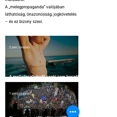
A „melegpropaganda” valójában
láthatóság, önazonosság, jogkövetelés
– és ez bizony szexi.
2 perc olvasás
A mellrákszűrésről senki sem beszél a
mellkasi műtétek után - pedig kellene
1 perc olvasás