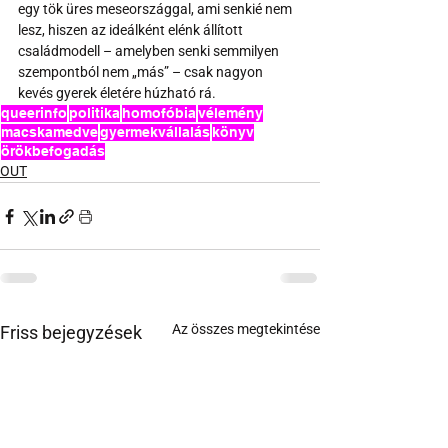
egy tök üres meseországgal, ami senkié nem 
lesz, hiszen az ideálként elénk állított 
családmodell – amelyben senki semmilyen 
szempontból nem „más” – csak nagyon 
kevés gyerek életére húzható rá.
queerinfo
politika
homofóbia
vélemény
macskamedve
gyermekvállalás
könyv
örökbefogadás
OUT
Az összes megtekintése
Friss bejegyzések