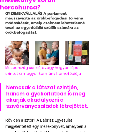
mesekönyv körüli
hercehurca?
GYERMEKVÁLLALÁS
 A parlament 
megszavazta az örökbefogadási törvény 
módosítását, amely csaknem lehetetlenné 
teszi az egyedülálló szülők számára az 
örökbefogadást.
Meseország senkié, avagy hogyan lépett 
szintet a magyar kormány homofóbiája
Nemcsak a látszat szintjén, 
hanem a gyakorlatban is meg 
akarják akadályozni a 
szivárványcsaládok létrejöttét.
Röviden a sztori. A Labrisz Egyesület 
megjelentetett egy mesekönyvet, amelyben a 