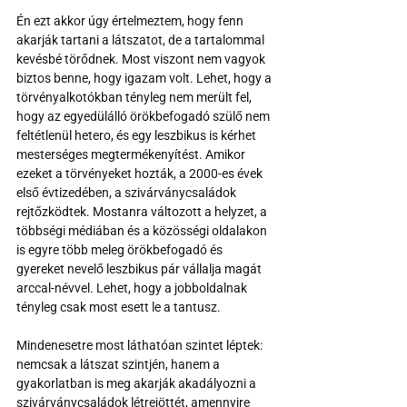
Én ezt akkor úgy értelmeztem, hogy fenn 
akarják tartani a látszatot, de a tartalommal 
kevésbé törődnek. Most viszont nem vagyok 
biztos benne, hogy igazam volt. Lehet, hogy a 
törvényalkotókban tényleg nem merült fel, 
hogy az egyedülálló örökbefogadó szülő nem 
feltétlenül hetero, és egy leszbikus is kérhet 
mesterséges megtermékenyítést. Amikor 
ezeket a törvényeket hozták, a 2000-es évek 
első évtizedében, a szivárványcsaládok 
rejtőzködtek. Mostanra változott a helyzet, a 
többségi médiában és a közösségi oldalakon 
is egyre több meleg örökbefogadó és 
gyereket nevelő leszbikus pár vállalja magát 
arccal-névvel. Lehet, hogy a jobboldalnak 
tényleg csak most esett le a tantusz. 
Mindenesetre most láthatóan szintet léptek: 
nemcsak a látszat szintjén, hanem a 
gyakorlatban is meg akarják akadályozni a 
szivárványcsaládok létrejöttét, amennyire 