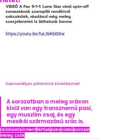
hetet!
VIDEÓ 
A Fox 9-1-1: Lone Star című spin-off 
sorozatának szereplői rendkívül 
sokszínűek, ráadásul még meleg 
szexjelenetet is láthatunk benne.
https://youtu.be/fuLtbKblSXw
Szenvedélyes pillanatok következnek!
A sorozatban a meleg srácon 
kívül van egy transznemű pasi, 
egy muszlim csaj, és egy 
mexikói származású srác is.
rainbowtainment
férfiak
szex
videó
sorozat
meleg csók