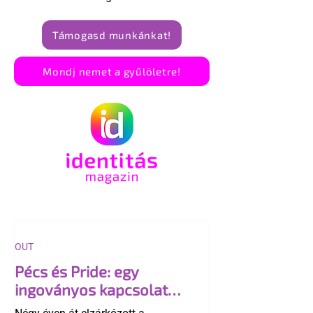
Támogasd munkánkat!
Mondj nemet a gyűlöletre!
OUT
Pécs és Pride: egy
ingoványos kapcsolat
története