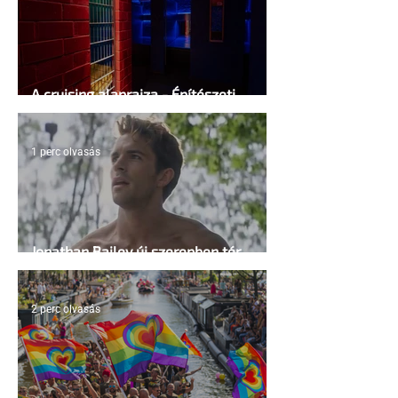
A cruising alaprajza - Építészeti
irányelvek a vágy maximalizálására
1 perc olvasás
Jonathan Bailey új szerepben tér
vissza
2 perc olvasás