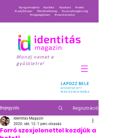
#programajánló
#politika
#podcast
#videó
#LadyDömper
#történetihónap
#szexuálisegészség
#magdiagőzben
#macskamedve
Mondj nemet a
gyűlöletre!
LAPOZZ BELE
NYOMTATOTT
MAGAZINJAINKBA
Regisztráció
Bejegyzés
Identitás Magazin
2020. okt. 12.
1 perc olvasás
Forró szexjelenettel kezdjük a