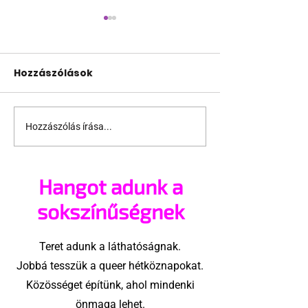
Hozzászólások
Hozzászólás írása...
Jonathan Bailey új
Terrortámad
szerepben tér vissza
árnyékában t
az idei World
Hangot adunk a
Amszterdam
sokszínűségnek
Teret adunk a láthatóságnak.
Jobbá tesszük a queer hétköznapokat.
Közösséget építünk, ahol mindenki
önmaga lehet.