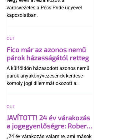
Négy éven át elzárkózott a
városvezetés a Pécs Pride ügyével
kapcsolatban.
OUT
Fico már az azonos nemű
párok házasságától retteg
A külföldön házasodott azonos nemű
párok anyakönyvezésének kérdése
komoly jogi dilemmát okozott a
szlovák belügynek, miközben Robert
Fico szerint az alkotmány
egyértelműen tiltja a házasságuk
OUT
elismerését. Közben az ellenzéken belül
JAVÍTOTT! 24 év várakozás
is vita robbant ki arról, hogy vissza
a jogegyenlőségre: Robert
kellene-e vonni a kormány konzervatív
Biedroń megindító üzenete
alkotmánymódosítását
„24 év várakozás valamire, ami mások