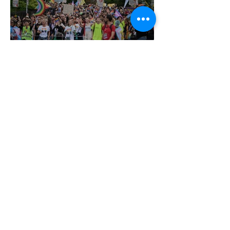
Pécs és Pride: egy ingoványos
kapcsolat története
3 perc olvasás
Fico már az azonos nemű párok
házasságától retteg
2 perc olvasás