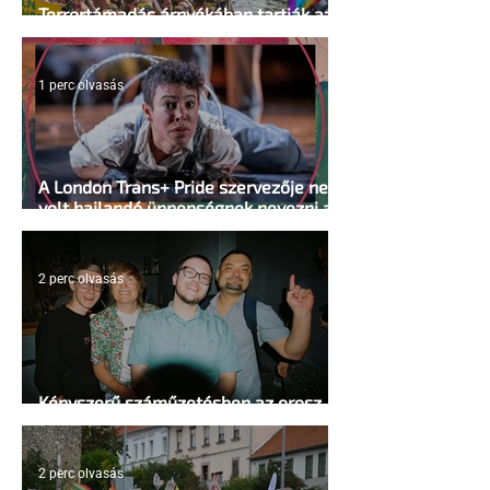
Terrortámadás árnyékában tartják az
idei WorldPride-ot Amszterdamban
1 perc olvasás
A London Trans+ Pride szervezője nem
volt hajlandó ünnepségnek nevezni az
eseményt- a BBC ezért törölte vele az
interjút
2 perc olvasás
Kényszerű száműzetésben az orosz
LMBTQ+ sajtó utolsó nagy hangja
2 perc olvasás