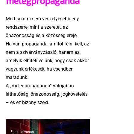
melegpropaganda
Mert semmi sem veszélyesebb egy
rendszerre, mint a szeretet, az
önazonosság és a közösség ereje.
Ha van propaganda, amitől félni kell, az
nem a szivárványzászló, hanem az,
amelyik elhiteti velünk, hogy csak akkor
vagyunk értékesek, ha csendben
maradunk.
A „melegpropaganda” valójában
láthatóság, önazonosság, jogkövetelés
– és ez bizony szexi.
5 perc olvasás