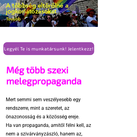
A többség eltörölné a
jogkorlátozásokat
Tovább
Legyél Te is munkatársunk! Jelentkezz!
Még több szexi
melegpropaganda
Mert semmi sem veszélyesebb egy
rendszerre, mint a szeretet, az
önazonosság és a közösség ereje.
Ha van propaganda, amitől félni kell, az
nem a szivárványzászló, hanem az,