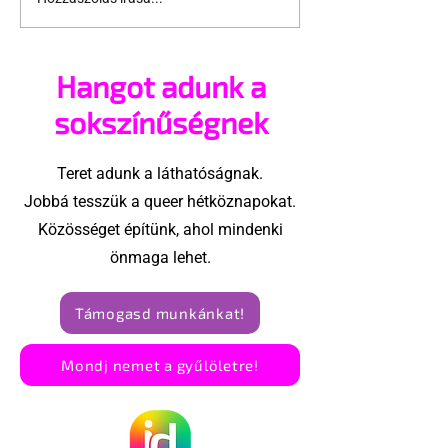
Ez kell egy középkorú
Melegek az id
leszbikus hölgy
szex örömeit
boldogságához
bemutató
Hangot adunk a
kampányban
sokszínűségnek
Teret adunk a láthatóságnak.
Jobbá tesszük a queer hétköznapokat.
Közösséget építünk, ahol mindenki
önmaga lehet.
Támogasd munkánkat!
Mondj nemet a gyűlöletre!