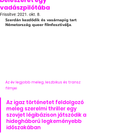
beleszeret egy
vadászpilótába
Frissítve:
2021. okt. 8.
Szerdán kezdődik és vasárnapig tart 
Németország queer filmfesztiválja.
Az év legjobb meleg, leszbikus és transz 
filmjei
Az igaz történetet feldolgozó 
meleg szerelmi thriller egy 
szovjet légibázison játszódik a 
hidegháború legkeményebb 
időszakában