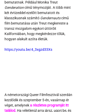
bemutatnak. Például Monika Treut 
Genderation 
című ténymoziját. A több mint 
két évtizeddel ezelőtt bemutatott és 
klasszikusnak számító 
Gendernauts
 című 
film bemutatása után Treut megkereste a 
transz mozgalom egykori úttörőit 
Kaliforniában, hogy megkérdezze tőlük, 
hogyan alakult azóta életük.
https://youtu.be/4_3xgzd33Xs
A németországi Queer Filmfesztivál szerdán 
kezdődik és szeptember 5-én, vasárnap ér 
véget, amelynek 
a részletes programját itt 
találod.
Ha véletlenül arra jársz, ugorj be, és 