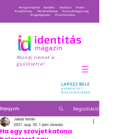
#programajánló
#politika
#podcast
#videó
#LadyDömper
#történetihónap
#szexuálisegészség
#magdiagőzben
#macskamedve
Mondj nemet a
gyűlöletre!
LAPOZZ BELE
NYOMTATOTT
MAGAZINJAINKBA
Regisztráció
Bejegyzés
Jakab István
2021. aug. 30.
1 perc olvasás
Ha egy szovjet katona