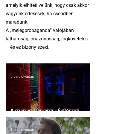
amelyik elhiteti velünk, hogy csak akkor
vagyunk értékesek, ha csendben
maradunk.
A „melegpropaganda” valójában
láthatóság, önazonosság, jogkövetelés
– és ez bizony szexi.
5 perc olvasás
A cruising alaprajza - Építészeti
irányelvek a vágy maximalizálására
1 perc olvasás