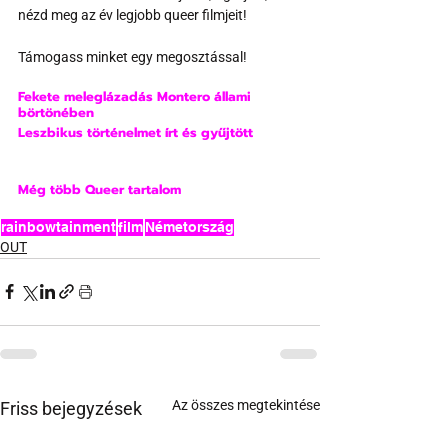
nézd meg az év legjobb queer filmjeit!
Támogass minket egy megosztással!
Fekete meleglázadás Montero állami 
börtönében
Leszbikus történelmet írt és gyűjtött
Még több Queer tartalom
rainbowtainment
film
Németország
OUT
Az összes megtekintése
Friss bejegyzések