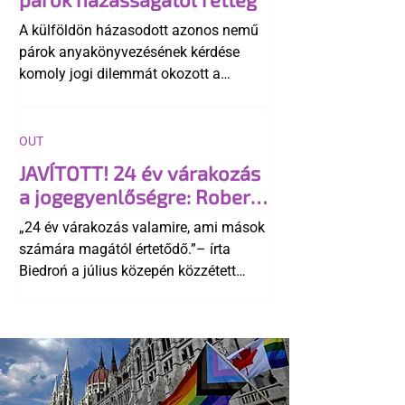
A külföldön házasodott azonos nemű
párok anyakönyvezésének kérdése
komoly jogi dilemmát okozott a
szlovák belügynek, miközben Robert
Fico szerint az alkotmány
egyértelműen tiltja a házasságuk
OUT
elismerését. Közben az ellenzéken belül
JAVÍTOTT! 24 év várakozás
is vita robbant ki arról, hogy vissza
a jogegyenlőségre: Robert
kellene-e vonni a kormány konzervatív
Biedroń megindító üzenete
alkotmánymódosítását
„24 év várakozás valamire, ami mások
a lengyel bejegyzett
számára magától értetődő.”– írta
élettársi kapcsolatokért
Biedroń a július közepén közzétett
bejegyzésben.