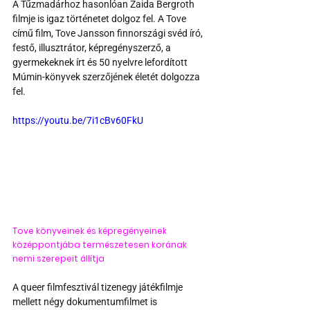
A Tűzmadárhoz hasonlóan Zaida Bergroth 
filmje is igaz történetet dolgoz fel. A Tove 
című film, Tove Jansson finnországi svéd író, 
festő, illusztrátor, képregényszerző, a 
gyermekeknek írt és 50 nyelvre lefordított 
Múmin-könyvek szerzőjének életét dolgozza 
fel.
https://youtu.be/7i1cBv60FkU
Tove könyveinek és képregényeinek 
középpontjába természetesen korának 
nemi szerepeit állítja
A queer filmfesztivál tizenegy játékfilmje 
mellett négy dokumentumfilmet is 