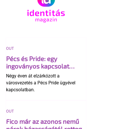
OUT
Pécs és Pride: egy
ingoványos kapcsolat
története
Négy éven át elzárkózott a
városvezetés a Pécs Pride ügyével
kapcsolatban.
OUT
Fico már az azonos nemű
párok házasságától retteg