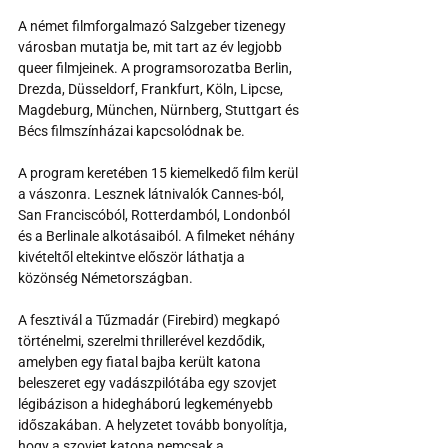
A német filmforgalmazó Salzgeber tizenegy 
városban mutatja be, mit tart az év legjobb 
queer filmjeinek. A programsorozatba Berlin, 
Drezda, Düsseldorf, Frankfurt, Köln, Lipcse, 
Magdeburg, München, Nürnberg, Stuttgart és 
Bécs filmszínházai kapcsolódnak be.
A program keretében 15 kiemelkedő film kerül 
a vászonra. Lesznek látnivalók Cannes-ból, 
San Franciscóból, Rotterdamból, Londonból 
és a Berlinale alkotásaiból. A filmeket néhány 
kivételtől eltekintve először láthatja a 
közönség Németországban.
A fesztivál a Tűzmadár (Firebird) megkapó 
történelmi, szerelmi thrillerével kezdődik, 
amelyben egy fiatal bajba került katona 
beleszeret egy vadászpilótába egy szovjet 
légibázison a hidegháború legkeményebb 
időszakában. A helyzetet tovább bonyolítja, 
hogy a szovjet katona nemcsak a 