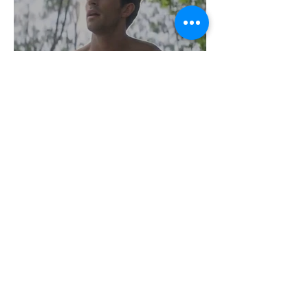
Jonathan Bailey új szerepben tér
vissza
2 perc olvasás
Terrortámadás árnyékában tartják az
idei WorldPride-ot Amszterdamban
1 perc olvasás
A London Trans+ Pride szervezője nem