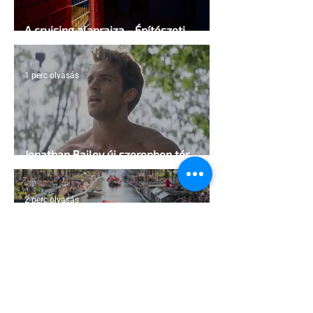
A cruising alaprajza - Építészeti
irányelvek a vágy maximalizálására
1 perc olvasás
Jonathan Bailey új szerepben tér
vissza
2 perc olvasás
Terrortámadás árnyékában tartják az
idei WorldPride-ot Amszterdamban