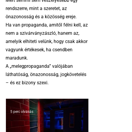
Mert semmi sem veszélyesebb egy
rendszerre, mint a szeretet, az
önazonosság és a közösség ereje.
Ha van propaganda, amitől félni kell, az
nem a szivárványzászló, hanem az,
amelyik elhiteti velünk, hogy csak akkor
vagyunk értékesek, ha csendben
maradunk.
A „melegpropaganda” valójában
láthatóság, önazonosság, jogkövetelés
– és ez bizony szexi.
5 perc olvasás