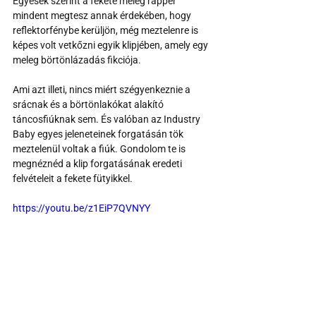
Egyesek szerint a fekete meleg rapper 
mindent megtesz annak érdekében, hogy 
reflektorfénybe kerüljön, még meztelenre is 
képes volt vetkőzni egyik klipjében, amely egy 
meleg börtönlázadás fikciója. 
Ami azt illeti, nincs miért szégyenkeznie a 
srácnak és a börtönlakókat alakító 
táncosfiúknak sem. És valóban az Industry 
Baby egyes jeleneteinek forgatásán tök 
meztelenül voltak a fiúk. Gondolom te is 
megnéznéd a klip forgatásának eredeti 
felvételeit a fekete fütyikkel.
https://youtu.be/z1EiP7QVNYY