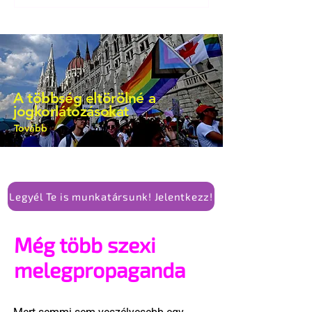
A többség eltörölné a
jogkorlátozásokat
Tovább
Legyél Te is munkatársunk! Jelentkezz!
Még több szexi
melegpropaganda