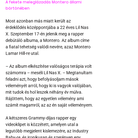
A fekete meleglázadás Montero állami 
börtönében
Most azonban más miatt került az 
érdeklődés középpontjába a 22 éves Lil Nas 
X. Szeptember 17-én jelenik meg a rapper 
debütáló albuma, a Montero. Az album címe 
a fiatal tehetség valódi nevére, azaz Montero 
Lamar Hill-re utal.
– Az album elkészítése valóságos terápia volt 
számomra – meséli Lil Nas X. – Megtanultam 
feladni azt, hogy befolyásoljam mások 
véleményét arról, hogy ki is vagyok valójában, 
mit tudok és hol leszek néhány év múlva. 
Rájöttem, hogy az egyetlen vélemény ami 
számít magamról, az az én saját véleményem.
A kétszeres Grammy-díjas rapper egy 
videoklipet is közzétett, amelyen utal a 
legutóbb megjelent kislemezére, az Industry 
Baby-re, és ironikusan és szerényen egy 