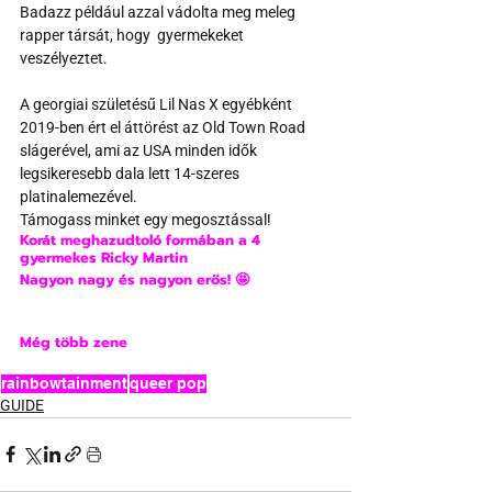
Badazz például azzal vádolta meg meleg 
rapper társát, hogy  gyermekeket 
veszélyeztet.
A georgiai születésű Lil Nas X egyébként 
2019-ben ért el áttörést az Old Town Road 
slágerével, ami az USA minden idők 
legsikeresebb dala lett 14-szeres 
platinalemezével.
Támogass minket egy megosztással!
Korát meghazudtoló formában a 4 
gyermekes Ricky Martin
Nagyon nagy és nagyon erős! 🤩
Még több zene
rainbowtainment
queer pop
GUIDE