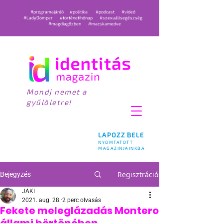
#programajánló
#politika
#podcast
#videó
#LadyDömper
#történetihónap
#szexuálisegészség
#magdiagőzben
#macskamedve
Mondj nemet a
gyűlöletre!
LAPOZZ BELE
NYOMTATOTT
MAGAZINJAINKBA
Regisztráció
Bejegyzés
JAKI
2021. aug. 28.
2 perc olvasás
Fekete meleglázadás Montero