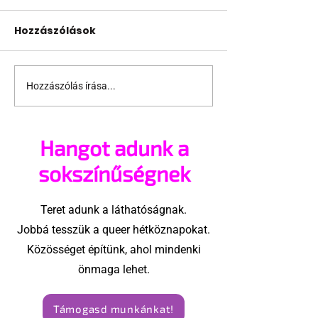
Hozzászólások
Hozzászólás írása...
A legjobb
Ennek a srác
csókjelenetek a
csak labdaér
moziban
van!
Hangot adunk a
sokszínűségnek
Teret adunk a láthatóságnak.
Jobbá tesszük a queer hétköznapokat.
Közösséget építünk, ahol mindenki
önmaga lehet.
Támogasd munkánkat!