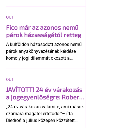
OUT
Fico már az azonos nemű
párok házasságától retteg
A külföldön házasodott azonos nemű
párok anyakönyvezésének kérdése
komoly jogi dilemmát okozott a
szlovák belügynek, miközben Robert
Fico szerint az alkotmány
egyértelműen tiltja a házasságuk
OUT
elismerését. Közben az ellenzéken belül
JAVÍTOTT! 24 év várakozás
is vita robbant ki arról, hogy vissza
a jogegyenlőségre: Robert
kellene-e vonni a kormány konzervatív
Biedroń megindító üzenete
alkotmánymódosítását
„24 év várakozás valamire, ami mások
a lengyel bejegyzett
számára magától értetődő.”– írta
élettársi kapcsolatokért
Biedroń a július közepén közzétett
bejegyzésben.