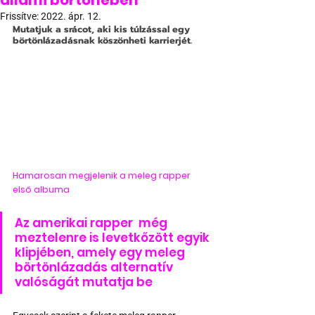
állami börtönében
Frissítve:
2022. ápr. 12.
Mutatjuk a srácot, aki kis túlzással egy 
börtönlázadásnak köszönheti karrierjét.
Hamarosan megjelenik a meleg rapper 
első albuma
Az amerikai rapper  még 
meztelenre is levetkőzött egyik 
klipjében, amely egy meleg 
börtönlázadás alternatív 
valóságát mutatja be