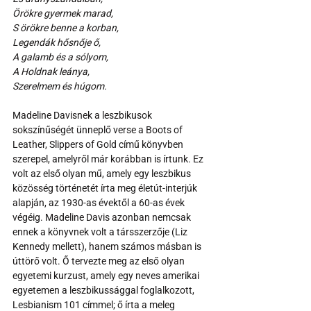
Örökre gyermek marad,
S örökre benne a korban,
Legendák hősnője ő,
A galamb és a sólyom,
A Holdnak leánya,
Szerelmem és húgom.
Madeline Davisnek a leszbikusok 
sokszínűségét ünneplő verse a Boots of 
Leather, Slippers of Gold című könyvben 
szerepel, amelyről már korábban is írtunk. Ez 
volt az első olyan mű, amely egy leszbikus 
közösség történetét írta meg életút-interjúk 
alapján, az 1930-as évektől a 60-as évek 
végéig. Madeline Davis azonban nemcsak 
ennek a könyvnek volt a társszerzője (Liz 
Kennedy mellett), hanem számos másban is 
úttörő volt. Ő tervezte meg az első olyan 
egyetemi kurzust, amely egy neves amerikai 
egyetemen a leszbikussággal foglalkozott, 
Lesbianism 101 címmel; ő írta a meleg 