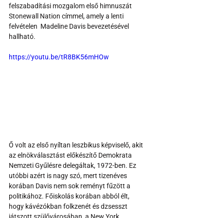
felszabadítási mozgalom első himnuszát 
Stonewall Nation címmel, amely a lenti 
felvételen  Madeline Davis bevezetésével 
hallható.
https://youtu.be/tR8BK56mHOw
Ő volt az első nyíltan leszbikus képviselő, akit 
az elnökválasztást előkészítő Demokrata 
Nemzeti Gyűlésre delegáltak, 1972-ben. Ez 
utóbbi azért is nagy szó, mert tizenéves 
korában Davis nem sok reményt fűzött a 
politikához. Főiskolás korában abból élt, 
hogy kávézókban folkzenét és dzsesszt 
játszott szülővárosában, a New York 