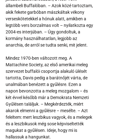
állambeli Buffalóban. – Azok közé tartoztam, 
akik fekete garbóban mászkáltak vékony 
verseskötetekkel a hónuk alatt, amikben a 
legtöbb vers borzalmas volt – nyilatkozta egy 
2004-es interjúban. – Úgy gondoltuk, a 
kormány használhatatlan, legjobb az 
anarchia, de arról se tudta senki, mit jelent.
Mindez 1970-ben változott meg. A 
Mattachine Society, az első amerikai meleg 
szervezet buffalói csoportja alakuló ülését 
tartotta, Davis pedig a barátnőjét várta, de 
unalmában benézett a gyűlésre. Ezen a 
napon bevonzotta a meleg mozgalom – és 
két évvel később már a Demokrata Nemzeti 
Gyűlésen találjuk. – Megkérdezték, miért 
akarok elmenni a gyűlésre – mesélte. – Azt 
feleltem: mert leszbikus vagyok, és a melegek 
és a leszbikusok még sose képviseltették 
magukat a gyűlésen. Ideje, hogy mi is 
hallassuk a hangunkat.