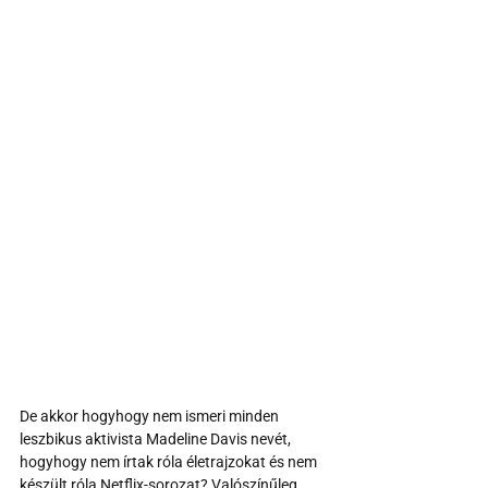
De akkor hogyhogy nem ismeri minden 
leszbikus aktivista Madeline Davis nevét, 
hogyhogy nem írtak róla életrajzokat és nem 
készült róla Netflix-sorozat? Valószínűleg 