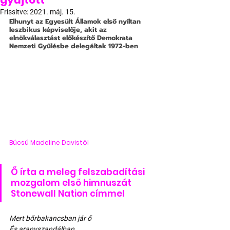
gyűjtött
Frissítve:
2021. máj. 15.
Elhunyt az Egyesült Államok első nyíltan 
leszbikus képviselője, akit az 
elnökválasztást előkészítő Demokrata 
Nemzeti Gyűlésbe delegáltak 1972-ben
Búcsú Madeline Davistől
Ő írta a meleg felszabadítási 
mozgalom első himnuszát 
Stonewall Nation címmel
Mert bőrbakancsban jár ő
És aranyszandálban,