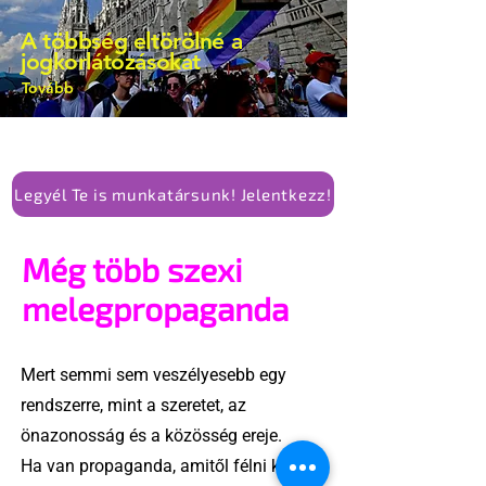
kellene-e vonni a kormány konzervatív
A többség eltörölné a
alkotmánymódosítását
jogkorlátozásokat
Tovább
Legyél Te is munkatársunk! Jelentkezz!
Még több szexi
melegpropaganda
Mert semmi sem veszélyesebb egy
rendszerre, mint a szeretet, az
önazonosság és a közösség ereje.
Ha van propaganda, amitől félni kell, az