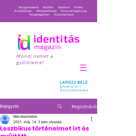
#programajánló
#politika
#podcast
#videó
#LadyDömper
#történetihónap
#szexuálisegészség
#magdiagőzben
#macskamedve
Mondj nemet a
gyűlöletre!
LAPOZZ BELE
NYOMTATOTT
MAGAZINJAINKBA
Regisztráció
Bejegyzés
Macskamedve
2021. máj. 14.
3 perc olvasás
Leszbikus történelmet írt és