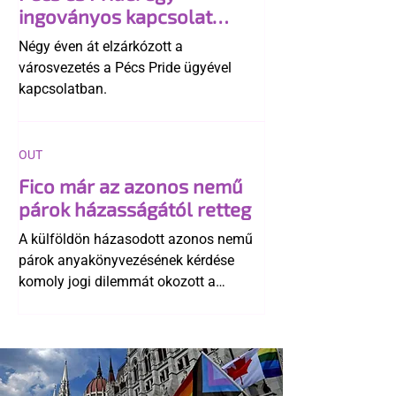
ingoványos kapcsolat
története
Négy éven át elzárkózott a
városvezetés a Pécs Pride ügyével
kapcsolatban.
OUT
Fico már az azonos nemű
párok házasságától retteg
A külföldön házasodott azonos nemű
párok anyakönyvezésének kérdése
komoly jogi dilemmát okozott a
szlovák belügynek, miközben Robert
Fico szerint az alkotmány
egyértelműen tiltja a házasságuk
elismerését. Közben az ellenzéken belül
is vita robbant ki arról, hogy vissza