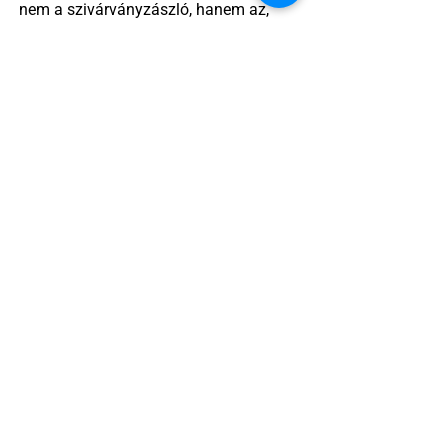
nem a szivárványzászló, hanem az,
amelyik elhiteti velünk, hogy csak akkor
vagyunk értékesek, ha csendben
maradunk.
A „melegpropaganda” valójában
láthatóság, önazonosság, jogkövetelés
– és ez bizony szexi.
2 perc olvasás
Egy amerikai lelkész szerint a női
kosárlabda transzneműséghez vezet