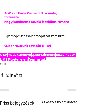
A World Trade Center titkos meleg 
története
Négy kontinenst átívelő leszbikus románc
Egy megosztással támogathatsz minket!
Queer rovatunk további cikkei
USA
macskamedve
queertainment
leszbikusok
LMBT-történelem
feministák
OUT
Az összes megtekintése
Friss bejegyzések