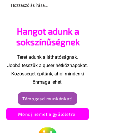
Hozzászólás írása...
„AIDS-tagadók
66 évet várt a
voltunk, aztán
megjelenésre
valósággá vált”
Beauvoir lesz
Hangot adunk a
regénye
sokszínűségnek
Teret adunk a láthatóságnak.
Jobbá tesszük a queer hétköznapokat.
Közösséget építünk, ahol mindenki
önmaga lehet.
Támogasd munkánkat!
Mondj nemet a gyűlöletre!