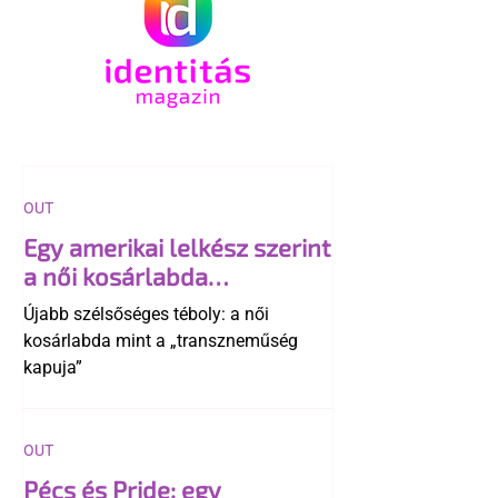
OUT
Egy amerikai lelkész szerint
a női kosárlabda
transzneműséghez vezet
Újabb szélsőséges téboly: a női
kosárlabda mint a „transzneműség
kapuja”
OUT
Pécs és Pride: egy