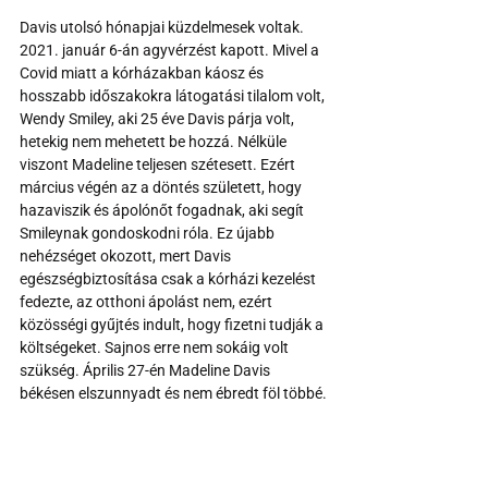
Davis utolsó hónapjai küzdelmesek voltak. 
2021. január 6-án agyvérzést kapott. Mivel a 
Covid miatt a kórházakban káosz és 
hosszabb időszakokra látogatási tilalom volt, 
Wendy Smiley, aki 25 éve Davis párja volt, 
hetekig nem mehetett be hozzá. Nélküle 
viszont Madeline teljesen szétesett. Ezért 
március végén az a döntés született, hogy 
hazaviszik és ápolónőt fogadnak, aki segít 
Smileynak gondoskodni róla. Ez újabb 
nehézséget okozott, mert Davis 
egészségbiztosítása csak a kórházi kezelést 
fedezte, az otthoni ápolást nem, ezért 
közösségi gyűjtés indult, hogy fizetni tudják a 
költségeket. Sajnos erre nem sokáig volt 
szükség. Április 27-én Madeline Davis 
békésen elszunnyadt és nem ébredt föl többé.