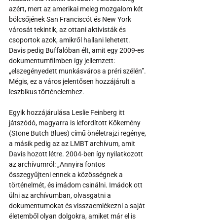
azért, mert az amerikai meleg mozgalom két 
bölcsőjének San Franciscót és New York 
városát tekintik, az ottani aktivisták és 
csoportok azok, amikről hallani lehetett. 
Davis pedig Buffalóban élt, amit egy 2009-es 
dokumentumfilmben így jellemzett: 
„elszegényedett munkásváros a préri szélén”. 
Mégis, ez a város jelentősen hozzájárult a 
leszbikus történelemhez.
Egyik hozzájárulása Leslie Feinberg itt 
játszódó, magyarra is lefordított Kőkemény 
(Stone Butch Blues) című önéletrajzi regénye, 
a másik pedig az az LMBT archívum, amit 
Davis hozott létre. 2004-ben így nyilatkozott 
az archívumról: „Annyira fontos 
összegyűjteni ennek a közösségnek a 
történelmét, és imádom csinálni. Imádok ott 
ülni az archívumban, olvasgatni a 
dokumentumokat és visszaemlékezni a saját 
életemből olyan dolgokra, amiket már el is 