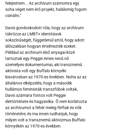
felejtettem... Az archívum számomra egy 
soha véget nem érő projekt, halálomig fogom 
csinálni.”
Davis gondoskodott róla, hogy az archívum 
tükrözze az LMBT+ identitások 
sokszínűségét, függetlenül attól, hogy adott 
időszakban hogyan értelmezték ezeket. 
Például az archívum első anyagai közé 
tartoztak egy Peggie Ames nevű nő 
személyes dokumentumai, aki transznemű 
aktivista volt egy Buffalo környéki 
kisvárosban az 1970-es években. Noha az az 
általános elképzelés, hogy a második 
hullámos feministák transzfóbok voltak, 
Davis számára fontos volt Peggie 
élettörténete és hagyatéka. Ő nem korlátozta 
az archívumot a fehér meleg férfiak és nők 
történetére, és ma innen tudhatjuk, hogy 
milyen volt a transznemű aktivizmus Buffalo 
környékén az 1970-es években. 