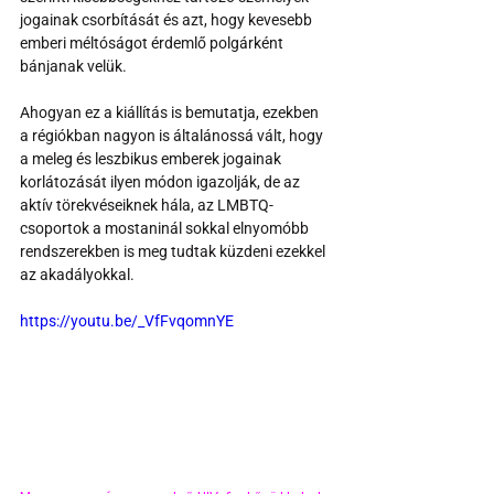
jogainak csorbítását és azt, hogy kevesebb 
emberi méltóságot érdemlő polgárként 
bánjanak velük. 
Ahogyan ez a kiállítás is bemutatja, ezekben 
a régiókban nagyon is általánossá vált, hogy 
a meleg és leszbikus emberek jogainak 
korlátozását ilyen módon igazolják, de az 
aktív törekvéseiknek hála, az LMBTQ-
csoportok a mostaninál sokkal elnyomóbb 
rendszerekben is meg tudtak küzdeni ezekkel 
az akadályokkal.
https://youtu.be/_VfFvqomnYE