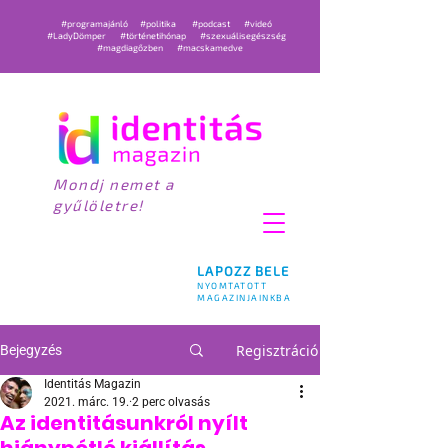
#programajánló
#politika
#podcast
#videó
#LadyDömper
#történetihónap
#szexuálisegészség
#magdiagőzben
#macskamedve
Mondj nemet a
gyűlöletre!
LAPOZZ BELE
NYOMTATOTT
MAGAZINJAINKBA
Regisztráció
Bejegyzés
Identitás Magazin
2021. márc. 19.
2 perc olvasás
Az identitásunkról nyílt