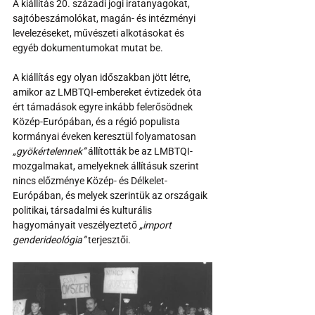
A kiállítás 20. századi jogi iratanyagokat, 
sajtóbeszámolókat, magán- és intézményi 
levelezéseket, művészeti alkotásokat és 
egyéb dokumentumokat mutat be.
A kiállítás egy olyan időszakban jött létre, 
amikor az LMBTQI-embereket évtizedek óta 
ért támadások egyre inkább felerősödnek 
Közép-Európában, és a régió populista 
kormányai éveken keresztül folyamatosan 
„gyökértelennek”
 állították be az LMBTQI-
mozgalmakat, amelyeknek állításuk szerint 
nincs előzménye Közép- és Délkelet-
Európában, és melyek szerintük az országaik 
politikai, társadalmi és kulturális 
hagyományait veszélyeztető 
„import 
genderideológia”
 terjesztői.