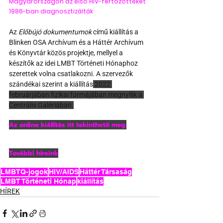
Magyarországon az első HIV-fertőzötteket 
1986-ban diagnosztizálták
Az 
Előbújó dokumentumok
 című kiállítás a 
Blinken OSA Archívum és a Háttér Archívum 
és Könyvtár közös projektje, mellyel a 
készítők az idei LMBT Történeti Hónaphoz 
szerettek volna csatlakozni. A szervezők 
szándékai szerint a kiállítás
 2022 
februárjában fizikai formájában megnyílik a 
Centrális Galériában.
Az online kiállítás itt tekinthető meg.
További híreink
LMBTQ-jogok
HIV/AIDS
Háttér Társaság
LMBT Történeti Hónap
kiállítás
HÍREK