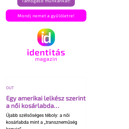
Támogasd munkánkat!
Mondj nemet a gyűlöletre!
OUT
Egy amerikai lelkész szerint
a női kosárlabda
transzneműséghez vezet
Újabb szélsőséges téboly: a női
kosárlabda mint a „transzneműség