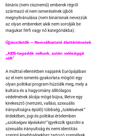
bináris (nem cisznemű) emberek régről 
származó el nem ismerésének újbóli 
megnyilvánulása (nem binárisnak nevezzük 
az olyan embereket akik nem sorolják be 
magukat férfi vagy nő kategóriákba).
Újjászületők – Nemváltoztató élettörténetek
„AIDS-tagadók voltunk, aztán valósággá 
vált”
A múlttal ellentétben napjaink Európájában 
az el nem ismerés gyakorlata mögött egy 
olyan politikai program húzódik meg, mely a 
kultúra és a hagyomány állítólagos 
védelmének álcája mögé bújva, illetve egy 
kirekesztő (nemzeti, vallási, szexuális 
irányultságra épülő) többség 
„túlélésének” 
érdekében, jogi és politikai értelemben 
„szükséges lépésként”
 igyekszik igazolni a 
szexuális irányultság és nemi identitás 
szerinti kisebbségekhez tartozó személyek 