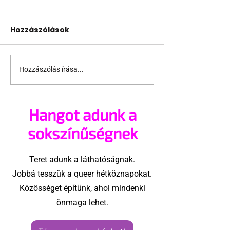
Hozzászólások
Hozzászólás írása...
Szivárványos
Újjászületők –
kokárda verte ki a
Nemváltoztat
biztosítékot meleg
élettörténete
Hangot adunk a
csoportokban
sokszínűségnek
Teret adunk a láthatóságnak.
Jobbá tesszük a queer hétköznapokat.
Közösséget építünk, ahol mindenki
önmaga lehet.