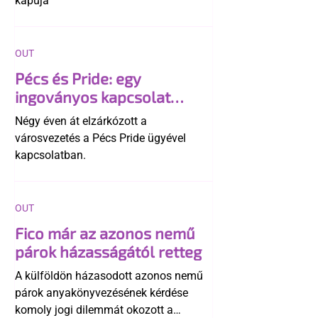
kapuja”
OUT
Pécs és Pride: egy
ingoványos kapcsolat
története
Négy éven át elzárkózott a
városvezetés a Pécs Pride ügyével
kapcsolatban.
OUT
Fico már az azonos nemű
párok házasságától retteg
A külföldön házasodott azonos nemű
párok anyakönyvezésének kérdése
komoly jogi dilemmát okozott a