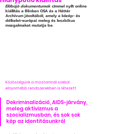
hiánypótló kiállítás
Előbújó dokumentumok
 címmel nyílt online 
kiállítás a Blinken OSA és a Háttér 
Archívum jóvoltából, amely a közép- és 
délkelet-európai meleg és leszbikus 
mozgalmakat mutatja be.
Közösségünk a mostaninál sokkal 
elnyomóbb rendszerekben is létezett
Dekriminalizáció, AIDS-járvány, 
meleg aktivizmus a 
szocializmusban, és sok sok 
kép az identitásunkról 