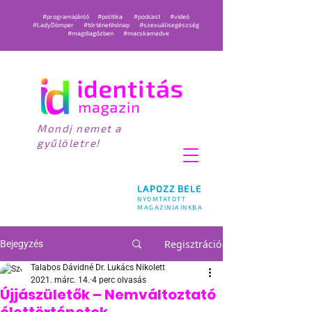
#programajánló
#politika
#podcast
#videó
#LadyDömper
#történetihónap
#szexuálisegészség
#magdiagőzben
#macskamedve
Mondj nemet a
gyűlöletre!
LAPOZZ BELE
NYOMTATOTT
MAGAZINJAINKBA
Regisztráció
Bejegyzés
Talabos Dávidné Dr. Lukács Nikolett
2021. márc. 14.
4 perc olvasás
Újjászületők – Nemváltoztató