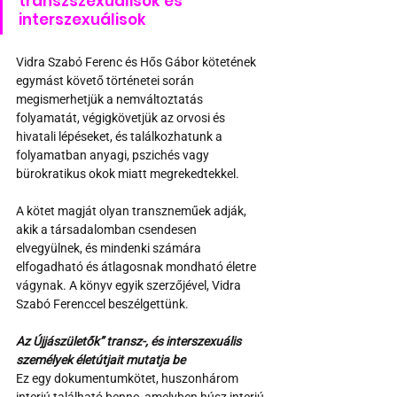
transzszexuálisok és 
interszexuálisok
Vidra Szabó Ferenc és Hős Gábor kötetének 
egymást követő történetei során 
megismerhetjük a nemváltoztatás 
folyamatát, végigkövetjük az orvosi és 
hivatali lépéseket, és találkozhatunk a 
folyamatban anyagi, pszichés vagy 
bürokratikus okok miatt megrekedtekkel.
A kötet magját olyan transzneműek adják, 
akik a társadalomban csendesen 
elvegyülnek, és mindenki számára 
elfogadható és átlagosnak mondható életre 
vágynak. A könyv egyik szerzőjével, Vidra 
Szabó Ferenccel beszélgettünk.
Az Újjászületők” transz-, és interszexuális 
személyek életútjait mutatja be
Ez egy dokumentumkötet, huszonhárom 