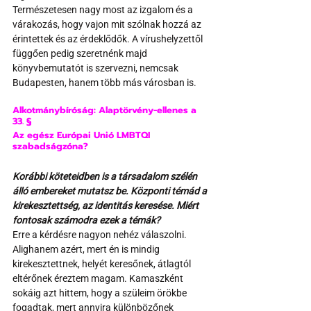
Természetesen nagy most az izgalom és a 
várakozás, hogy vajon mit szólnak hozzá az 
érintettek és az érdeklődők. A vírushelyzettől 
függően pedig szeretnénk majd 
könyvbemutatót is szervezni, nemcsak 
Budapesten, hanem több más városban is.
Alkotmánybíróság: Alaptörvény-ellenes a 
33. §
Az egész Európai Unió LMBTQI 
szabadságzóna?
Korábbi köteteidben is a társadalom szélén 
álló embereket mutatsz be. Központi témád a 
kirekesztettség, az identitás keresése. Miért 
fontosak számodra ezek a témák?
Erre a kérdésre nagyon nehéz válaszolni. 
Alighanem azért, mert én is mindig 
kirekesztettnek, helyét keresőnek, átlagtól 
eltérőnek éreztem magam. Kamaszként 
sokáig azt hittem, hogy a szüleim örökbe 
fogadtak, mert annyira különbözőnek 