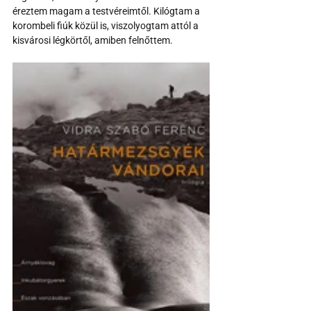
éreztem magam a testvéreimtől. Kilógtam a 
korombeli fiúk közül is, viszolyogtam attól a 
kisvárosi légkörtől, amiben felnőttem. 