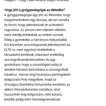
magam – hogy csak néhány dolgot említsek.
Hogy jött a gyógypedagógia az életedbe?
A gyógypedagógia úgy jött az életembe, hogy 
megismerkedtem egy lánnyal, aki ezt tanulta 
és hívott, hogy jelentkezzek én is levelező 
tagozatra. Ez persze nem teljesen véletlen, 
mert mindig érdekeltek az emberi sorsok, 
főleg a gyerekeké, a hátrányos helyzetűeké. 
Ezt követően szociológusnak jelentkeztem az 
ELTE-re, mert egyrészt érdekeltek a 
társadalmi kérdések, másrészt eredetileg 
szociográfusnak készültem, és úgy 
gondoltam, hogy a szociológiai tudás jó 
elméleti hátteret biztosítana a szociográfiák 
írásához. Három évig hivatásos pártfogóként 
dolgoztam Pest megyében, majd az 
Országos Széchényi Könyvtárba kerültem, az 
akkori Olvasáskutatási osztályra, ahol 
huszonhét évig dolgoztam, mint kutató, 
később pedig mint minőségmenedzser.