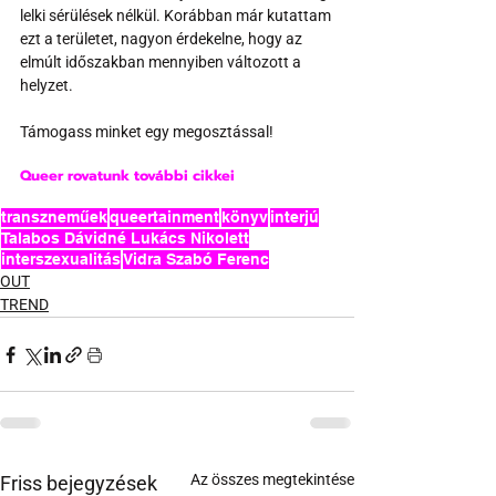
lelki sérülések nélkül. Korábban már kutattam 
ezt a területet, nagyon érdekelne, hogy az 
elmúlt időszakban mennyiben változott a 
helyzet.
Támogass minket egy megosztással!
Queer rovatunk további cikkei
transzneműek
queertainment
könyv
interjú
Talabos Dávidné Lukács Nikolett
interszexualitás
Vidra Szabó Ferenc
OUT
TREND
Az összes megtekintése
Friss bejegyzések