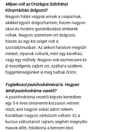
Milyen volt az 
Országos Széchényi 
Könyvtárban dolgozni?
Nagyon hálás vagyok annak a csapatnak, 
akikkel együtt dolgozhattam, hiszen nagyon 
okos és modern gondolkodású emberek 
voltak. Nagyon szerettem ott dolgozni, 
hiszen az egy kis sziget volt a 
szocializmusban. Az akkori hatalom megtűrt 
minket, olyanok voltunk, mint egy kávéház, 
vagy egy műhely. Nagyon sok eszmecsere és 
jó beszélgetés zajlott ott, ezáltal a szellemi 
függetlenségünket is meg tudtuk őrizni.
Foglalkozol pszichodrámával is. Hogyan 
lettél pszichodráma vezető?
A pszichodráma vezetői képzés keretében 
egy 5-6 éves önismereti kurzuson vettem 
részt, ami nagyon sokat adott nekem. 
Korábban nagyon zárkózott voltam. Ez a 
kurzus változtatott rajtam, segített megnyílni 
mások előtt, feloldotta a bennem lévő 