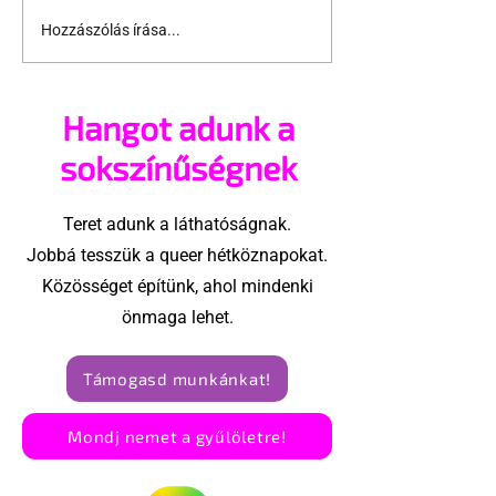
Hozzászólás írása...
Schmied Zoltán:
Lengyel Tamá
veletek vagyok, és a
szerelemhez
család az család
mindenkinek 
Hangot adunk a
sokszínűségnek
Teret adunk a láthatóságnak.
Jobbá tesszük a queer hétköznapokat.
Közösséget építünk, ahol mindenki
önmaga lehet.
Támogasd munkánkat!
Mondj nemet a gyűlöletre!