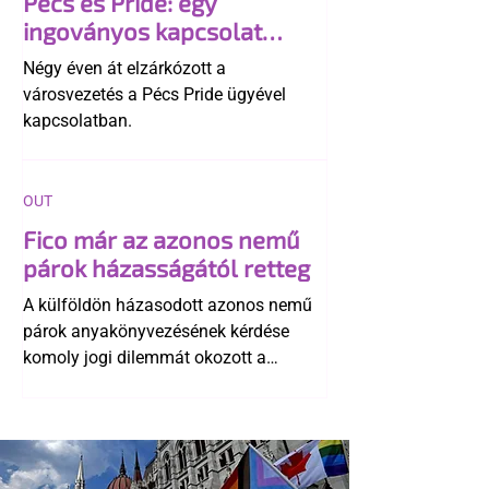
Pécs és Pride: egy
ingoványos kapcsolat
története
Négy éven át elzárkózott a
városvezetés a Pécs Pride ügyével
kapcsolatban.
OUT
Fico már az azonos nemű
párok házasságától retteg
A külföldön házasodott azonos nemű
párok anyakönyvezésének kérdése
komoly jogi dilemmát okozott a
szlovák belügynek, miközben Robert
Fico szerint az alkotmány
egyértelműen tiltja a házasságuk
elismerését. Közben az ellenzéken belül
is vita robbant ki arról, hogy vissza