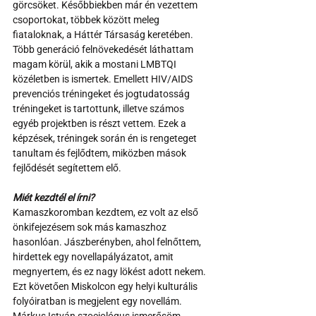
görcsöket. Későbbiekben már én vezettem 
csoportokat, többek között meleg 
fiataloknak, a Háttér Társaság keretében. 
Több generáció felnövekedését láthattam 
magam körül, akik a mostani LMBTQI 
közéletben is ismertek. Emellett HIV/AIDS 
prevenciós tréningeket és jogtudatosság 
tréningeket is tartottunk, illetve számos 
egyéb projektben is részt vettem. Ezek a 
képzések, tréningek során én is rengeteget 
tanultam és fejlődtem, miközben mások 
fejlődését segítettem elő.
Miét kezdtél el írni?
Kamaszkoromban kezdtem, ez volt az első 
önkifejezésem sok más kamaszhoz 
hasonlóan. Jászberényben, ahol felnőttem, 
hirdettek egy novellapályázatot, amit 
megnyertem, és ez nagy lökést adott nekem. 
Ezt követően Miskolcon egy helyi kulturális 
folyóiratban is megjelent egy novellám. 