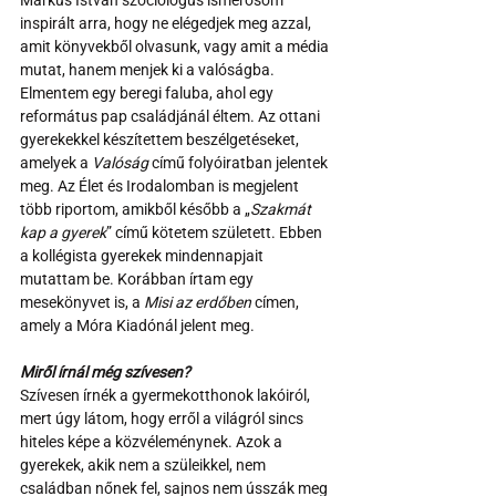
Márkus István szociológus ismerősöm 
inspirált arra, hogy ne elégedjek meg azzal, 
amit könyvekből olvasunk, vagy amit a média 
mutat, hanem menjek ki a valóságba. 
Elmentem egy beregi faluba, ahol egy 
református pap családjánál éltem. Az ottani 
gyerekekkel készítettem beszélgetéseket, 
amelyek a 
Valóság
 című folyóiratban jelentek 
meg. Az Élet és Irodalomban is megjelent 
több riportom, amikből később a „
Szakmát 
kap a gyerek
” című kötetem született. Ebben 
a kollégista gyerekek mindennapjait 
mutattam be. Korábban írtam egy 
mesekönyvet is, a 
Misi az erdőben
 címen, 
amely a Móra Kiadónál jelent meg. 
Miről írnál még szívesen?
Szívesen írnék a gyermekotthonok lakóiról, 
mert úgy látom, hogy erről a világról sincs 
hiteles képe a közvéleménynek. Azok a 
gyerekek, akik nem a szüleikkel, nem 
családban nőnek fel, sajnos nem ússzák meg 