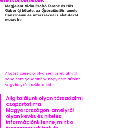
élettörténetek
Megjelent Vidra Szabó Ferenc és Hős 
Gábor új kötete, az 
Újjászületők
, amely 
transznemű és interszexuális életutakat 
mutat be.
A kötet szereplői olyan emberek, akikről 
soha nem gondolnánk, hogy nem fiúként 
vagy lányként születettek
Alig találunk olyan társadalmi 
csoportot ma 
Magyarországon, amelyről 
olyan kevés és hiteles 
információnk lenne, mint a 