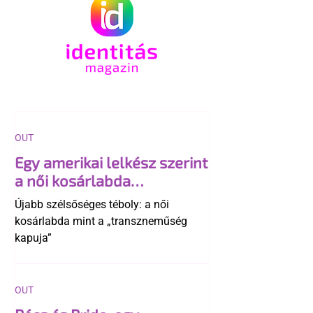
OUT
Egy amerikai lelkész szerint
a női kosárlabda
transzneműséghez vezet
Újabb szélsőséges téboly: a női
kosárlabda mint a „transzneműség
kapuja”
OUT