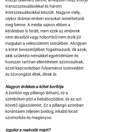
interjú található benne, amelyben húsz interjú 
transzszexuálisokkal és három 
interszexuálisokkal készült. Nagyon mély, 
olykor drámai emberi sorsokat ismerhetünk 
meg benne. A média sajnos ebben a 
kérdésben is ferdít, mert ezek az emberek 
nem divatból vagy hóbortból nem érzik jól 
magukat a veleszületett testükben. Ahogyan 
a kötet bevezetőjében fogalmazunk, ők azok, 
akik születési nemükkel egyértelműen és 
hosszan tartóan ellentétesen azonosulnak, 
ezzel kapcsolatban folyamatos szenvedést 
és szorongást éltek, élnek át.
Nagyon érdekes a kötet borítója
A borítón egy pillangó látható, ez a 
szimbólum jelzi a bebábozódást, és az azt 
követő újjászületést. Ez a pillangó azonban 
korántsem teljesen boldog, inkább kicsit 
szomorkás és magányos.
Izgulsz a reakciók miatt?