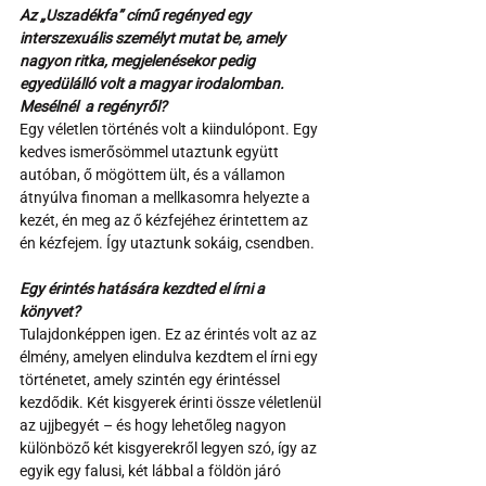
Az „Uszadékfa” című regényed egy 
interszexuális személyt mutat be, amely 
nagyon ritka, megjelenésekor pedig 
egyedülálló volt a magyar irodalomban. 
Mesélnél  a regényről?
Egy véletlen történés volt a kiindulópont. Egy 
kedves ismerősömmel utaztunk együtt 
autóban, ő mögöttem ült, és a vállamon 
átnyúlva finoman a mellkasomra helyezte a 
kezét, én meg az ő kézfejéhez érintettem az 
én kézfejem. Így utaztunk sokáig, csendben. 
Egy érintés hatására kezdted el írni a 
könyvet?
Tulajdonképpen igen. Ez az érintés volt az az 
élmény, amelyen elindulva kezdtem el írni egy 
történetet, amely szintén egy érintéssel 
kezdődik. Két kisgyerek érinti össze véletlenül 
az ujjbegyét – és hogy lehetőleg nagyon 
különböző két kisgyerekről legyen szó, így az 
egyik egy falusi, két lábbal a földön járó 