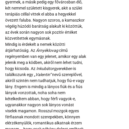
gyermek, a másik pedig egy fővárosban élő, 
két nemmel született kisgyerek, akit a szülei 
terápiás céllal vittek el abba a hegyekkel 
övezett faluba. Nagyon szoros, a kamaszkor 
végéig húzódó barátság alakult ki közöttük, 
az évek során nagyon sok pozitív értéket 
közvetítettek egymásnak.
Mindig is érdekelt a nemek közötti 
átjárhatóság. Az 
Árnyéklovag 
című 
regényemben van egy jelenet, amikor egy alak 
jelenik meg a ködben, akiről nem lehet tudni, 
hogy kicsoda. Az 
Inkubátorgyerekben
 is 
találkozunk egy 
„Valentin”
 nevű szereplővel, 
akiről szintén nem tudhatjuk, hogy fiú-e vagy 
lány. Engem is mindig a lányos fiúk és a fiús 
lányok vonzottak, noha soha nem 
kételkedtem abban, hogy férfi vagyok-e, 
ugyanakkor nagyon sok lányos vonást 
viselek magamon. Rosszul mozgok egyes 
férfiasnak mondott szerepekben, könnyen 
elérzékenyülök, romantikus alkatnak érzem 