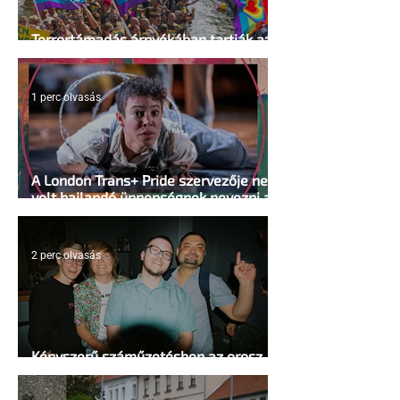
Terrortámadás árnyékában tartják az
idei WorldPride-ot Amszterdamban
1 perc olvasás
A London Trans+ Pride szervezője nem
volt hajlandó ünnepségnek nevezni az
eseményt- a BBC ezért törölte vele az
interjút
2 perc olvasás
Kényszerű száműzetésben az orosz
LMBTQ+ sajtó utolsó nagy hangja