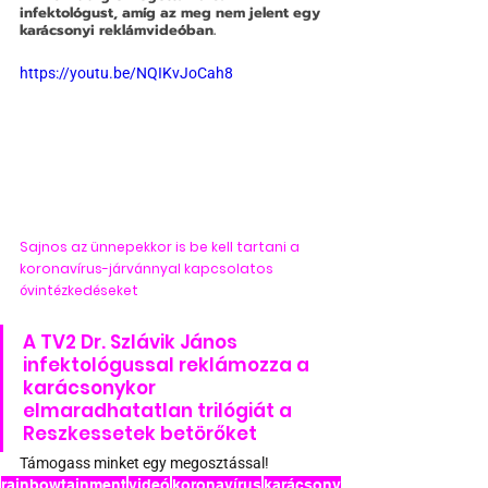
infektológust, amíg az meg nem jelent egy 
karácsonyi reklámvideóban.
https://youtu.be/NQIKvJoCah8
Sajnos az ünnepekkor is be kell tartani a 
koronavírus-járvánnyal kapcsolatos 
óvintézkedéseket
A TV2 Dr. Szlávik János 
infektológussal reklámozza a 
karácsonykor 
elmaradhatatlan trilógiát a 
Reszkessetek betörőket
Támogass minket egy megosztással!
rainbowtainment
videó
koronavírus
karácsony