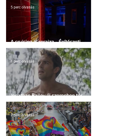
5 perc olvasás
A cruising alaprajza - Építészeti
irányelvek a vágy maximalizálására
1 perc olvasás
Jonathan Bailey új szerepben tér
vissza
2 perc olvasás