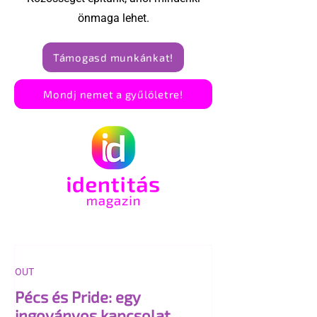
önmaga lehet.
Támogasd munkánkat!
Mondj nemet a gyűlöletre!
OUT
Pécs és Pride: egy
ingoványos kapcsolat