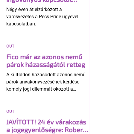
története
Négy éven át elzárkózott a
városvezetés a Pécs Pride ügyével
kapcsolatban.
OUT
Fico már az azonos nemű
párok házasságától retteg
A külföldön házasodott azonos nemű
párok anyakönyvezésének kérdése
komoly jogi dilemmát okozott a
szlovák belügynek, miközben Robert
Fico szerint az alkotmány
egyértelműen tiltja a házasságuk
OUT
elismerését. Közben az ellenzéken belül
JAVÍTOTT! 24 év várakozás
is vita robbant ki arról, hogy vissza
a jogegyenlőségre: Robert
kellene-e vonni a kormány konzervatív