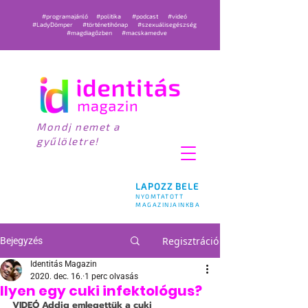
#programajánló
#politika
#podcast
#videó
#LadyDömper
#történetihónap
#szexuálisegészség
#magdiagőzben
#macskamedve
Mondj nemet a
gyűlöletre!
LAPOZZ BELE
NYOMTATOTT
MAGAZINJAINKBA
Regisztráció
Bejegyzés
Identitás Magazin
2020. dec. 16.
1 perc olvasás
Ilyen egy cuki infektológus?
VIDEÓ
 Addig emlegettük a cuki 