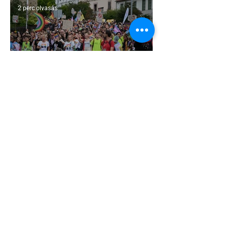
2 perc olvasás
Pécs és Pride: egy ingoványos
kapcsolat története
3 perc olvasás
Fico már az azonos nemű párok
házasságától retteg
2 perc olvasás