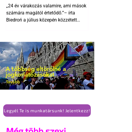
Biedroń megindító üzenete
alkotmánymódosítását
„24 év várakozás valamire, ami mások
a lengyel bejegyzett
számára magától értetődő.”– írta
élettársi kapcsolatokért
Biedroń a július közepén közzétett
bejegyzésben.
A többség eltörölné a
jogkorlátozásokat
Tovább
Legyél Te is munkatársunk! Jelentkezz!
Még több szexi