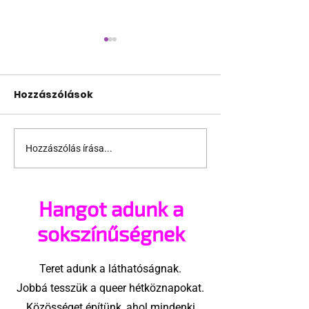
Hozzászólások
Hozzászólás írása...
Amszterdami
Félmeztelen b
szerelmes pillanatok
férfiak és egy 
forró kádjelenettel
ismert szám
Hangot adunk a
újratöltve
sokszínűségnek
Teret adunk a láthatóságnak.
Jobbá tesszük a queer hétköznapokat.
Közösséget építünk, ahol mindenki