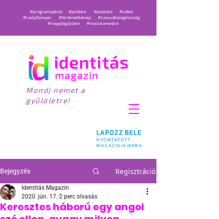
#programajánló
#politika
#podcast
#videó
#LadyDömper
#történetihónap
#szexuálisegészség
#magdiagőzben
#macskamedve
Mondj nemet a
gyűlöletre!
LAPOZZ BELE
NYOMTATOTT
MAGAZINJAINKBA
Regisztráció
Bejegyzés
Identitás Magazin
2020. jún. 17.
2 perc olvasás
Keresztes háború egy angol