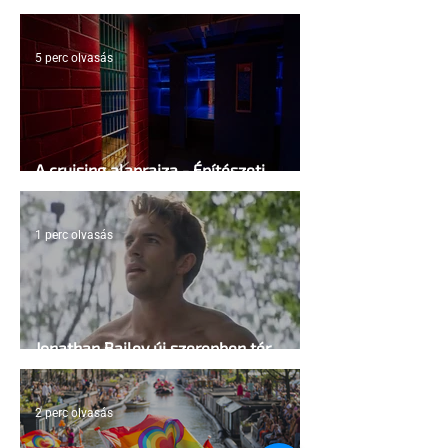
5 perc olvasás
A cruising alaprajza - Építészeti
irányelvek a vágy maximalizálására
1 perc olvasás
Jonathan Bailey új szerepben tér
vissza
2 perc olvasás