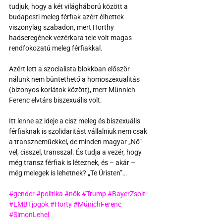
tudjuk, hogy a két világháború között a 
budapesti meleg férfiak azért élhettek 
viszonylag szabadon, mert Horthy 
hadseregének vezérkara tele volt magas 
rendfokozatú meleg férfiakkal.
Azért lett a szocialista blokkban először 
nálunk nem büntethető a homoszexualitás 
(bizonyos korlátok között), mert Münnich 
Ferenc elvtárs biszexuális volt.
Itt lenne az ideje a cisz meleg és biszexuális 
férfiaknak is szolidaritást vállalniuk nem csak 
a transzneműekkel, de minden magyar „Nő”-
vel, cisszel, transszal. És tudja a vezér, hogy 
még transz férfiak is léteznek, és – akár – 
még melegek is lehetnek? „Te Úristen”…
#gender
#politika
#nők
#Trump
#BayerZsolt
#LMBTjogok
#Horty
#MünichFerenc
#SimonLehel