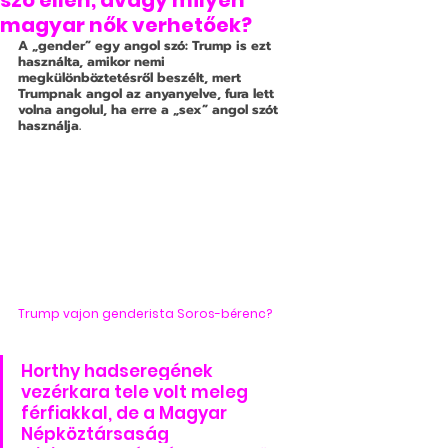
szó ellen, avagy milyen
magyar nők verhetőek?
A „gender” egy angol szó: Trump is ezt 
használta, amikor nemi 
megkülönböztetésről beszélt, mert 
Trumpnak angol az anyanyelve, fura lett 
volna angolul, ha erre a „sex” angol szót 
használja. 
Trump vajon genderista Soros-bérenc?
Horthy hadseregének 
vezérkara tele volt meleg 
férfiakkal, de a Magyar 
Népköztársaság 