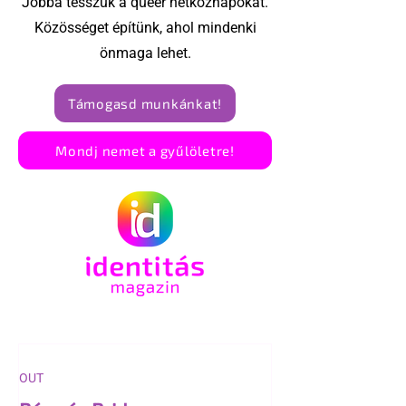
Jobbá tesszük a queer hétköznapokat.
Közösséget építünk, ahol mindenki
önmaga lehet.
Támogasd munkánkat!
Mondj nemet a gyűlöletre!
OUT