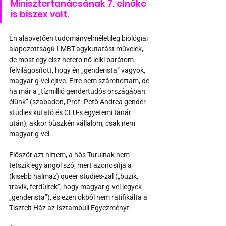
Minisztertanácsának 7. elnöke 
is biszex volt.
Én alapvetően tudományelméletileg biológiai 
alapozottságú LMBT-agykutatást művelek, 
de most egy cisz hetero nő lelki barátom 
felvilágosított, hogy én „genderista” vagyok, 
magyar g-vel ejtve. Erre nem számítottam, de 
ha már a „tízmillió gendertudós országában 
élünk” (szabadon, Prof. Pető Andrea gender 
studies kutató és CEU-s egyetemi tanár 
után), akkor büszkén vállalom, csak nem 
magyar g-vel.
Először azt hittem, a hős Turulnak nem 
tetszik egy angol szó, mert azonosítja a 
(kisebb halmaz) queer studies-zal („buzik, 
travik, ferdültek”, hogy magyar g-vel legyek 
„genderista”), és ezen okból nem ratifikálta a 
Tisztelt Ház az Isztambuli Egyezményt. 