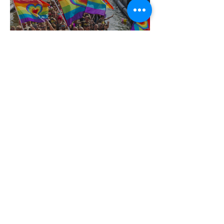
Terrortámadás árnyékában tartják az
idei WorldPride-ot Amszterdamban
1 perc olvasás
A London Trans+ Pride szervezője nem
volt hajlandó ünnepségnek nevezni az
eseményt- a BBC ezért törölte vele az
interjút
2 perc olvasás
Kényszerű száműzetésben az orosz