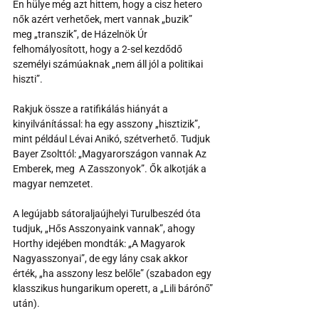
Én hülye még azt hittem, hogy a cisz hetero 
nők azért verhetőek, mert vannak „buzik” 
meg „transzik”, de Házelnök Úr 
felhomályosított, hogy a 2-sel kezdődő 
személyi számúaknak „nem áll jól a politikai 
hiszti”. 
Rakjuk össze a ratifikálás hiányát a 
kinyilvánítással: ha egy asszony „hisztizik”, 
mint például Lévai Anikó, szétverhető. Tudjuk 
Bayer Zsolttól: „Magyarországon vannak Az 
Emberek, meg  A Zasszonyok”. Ők alkotják a 
magyar nemzetet. 
A legújabb sátoraljaújhelyi Turulbeszéd óta 
tudjuk, „Hős Asszonyaink vannak”, ahogy 
Horthy idejében mondták: „A Magyarok 
Nagyasszonyai”, de egy lány csak akkor 
érték, „ha asszony lesz belőle” (szabadon egy 
klasszikus hungarikum operett, a „Lili bárónő” 
után). 