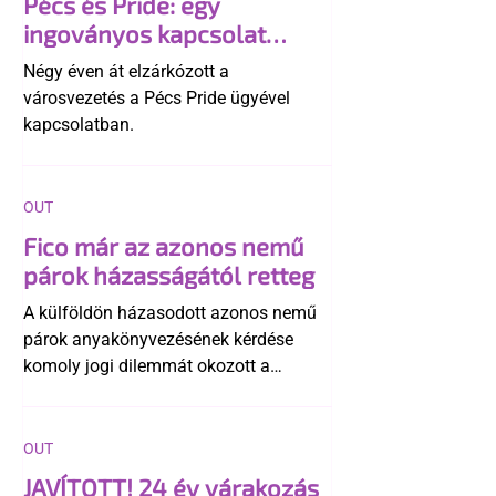
Pécs és Pride: egy
ingoványos kapcsolat
története
Négy éven át elzárkózott a
városvezetés a Pécs Pride ügyével
kapcsolatban.
OUT
Fico már az azonos nemű
párok házasságától retteg
A külföldön házasodott azonos nemű
párok anyakönyvezésének kérdése
komoly jogi dilemmát okozott a
szlovák belügynek, miközben Robert
Fico szerint az alkotmány
egyértelműen tiltja a házasságuk
OUT
elismerését. Közben az ellenzéken belül
JAVÍTOTT! 24 év várakozás