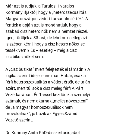
Már azt is tudjuk, a Turulos Hivatalos 
Kormány Ifjaktól, hogy a „heteroszexualitás 
Magyarországon védett társadalmi érték”. A 
fentiek alapján azt is mondhatjuk, hogy a 
szabad cisz hetero nők nem a nemzet részei. 
Igen, töröljék a 33-ast, de lehetne esetleg azt 
is szépen kérni, hogy a cisz hetero nőket se 
tessék verni? És – esetleg – még a cisz 
leszbikus nőket sem.
A „cisz buzikat” miért felejtették el támadni? A 
logika szerint ideje lenne már. Habár, csak a 
férfi heteroszexualitás a védett érték, de talán 
azért, mert túl sok a cisz meleg férfi A Párt 
Vezérkarában. És 1-essel kezdődik a személyi 
számuk, és nem akarnak „mellet növeszteni”, 
de „a magyar homoszexuálisok nem 
provokálnak”, jó buzik az Egyes Számú 
Vezető szerint. 
Dr. Kurimay Anita PhD-disszertációjából 