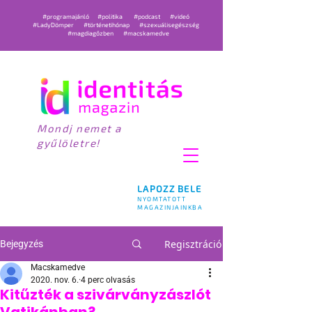
#programajánló
#politika
#podcast
#videó
#LadyDömper
#történetihónap
#szexuálisegészség
#magdiagőzben
#macskamedve
Mondj nemet a
gyűlöletre!
LAPOZZ BELE
NYOMTATOTT
MAGAZINJAINKBA
Regisztráció
Bejegyzés
Macskamedve
2020. nov. 6.
4 perc olvasás
Kitűzték a szivárványzászlót