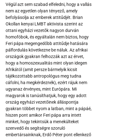
Végül azt sem szabad elfeledni, hogy a vallás 
nem az egyetlen olyan tényező, amely 
befolyásolja az emberek attitűdjét. Brian 
Okollan kenyai LMBT aktivista szerint az 
ottani egyházi vezetők nagyon durván 
homofóbok, és egyáltalán nem biztos, hogy 
Feri pápa megengedőbb attitűdje hatására 
pálfordulás következne be náluk. Az afrikai 
országok gyakran felhozzák azt az érvet, 
hogy a homoszexualitás mint olyan idegen 
Afrikától (amit persze bármelyik kicsit 
tájékozottabb antropológus meg tudna 
cáfolni, ha megkérdeznék), ezért rájuk nem 
ugyanaz érvényes, mint Európára. Mi 
magyarok is tanúsíthatjuk, hogy egy adott 
ország egyházi vezetőinek álláspontja 
gyakran többet nyom a latban, mint a pápáé, 
hiszen pont amikor Feri pápa arra intett 
minket, hogy tekintsük a menekülteket 
szenvedő és segítségre szoruló 
embertársainknak, Erdő Péter pont ellenkező 