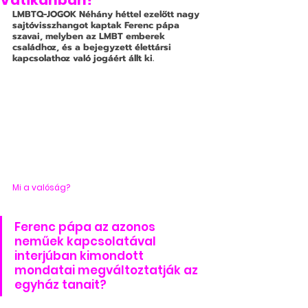
Vatikánban?
LMBTQ-JOGOK
 Néhány héttel ezelőtt nagy 
sajtóvisszhangot kaptak Ferenc pápa 
szavai, melyben az LMBT emberek 
családhoz, és a bejegyzett élettársi 
kapcsolathoz való jogáért állt ki.
Mi a valóság?
Ferenc pápa az azonos 
neműek kapcsolatával 
interjúban kimondott 
mondatai megváltoztatják az 
egyház tanait?