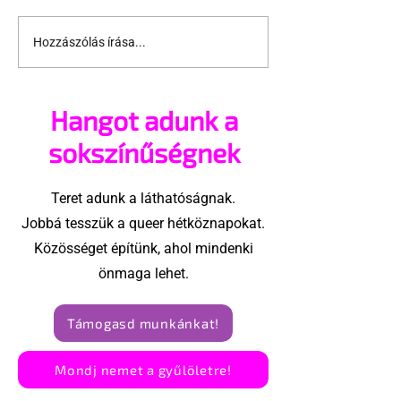
Hozzászólás írása...
Fico már az azonos
JAVÍTOTT! 24
nemű párok
várakozás a
házasságától retteg
jogegyenlősé
Hangot adunk a
Robert Biedro
megindító üz
sokszínűségnek
lengyel bejeg
élettársi
Teret adunk a láthatóságnak.
kapcsolatoké
Jobbá tesszük a queer hétköznapokat.
Közösséget építünk, ahol mindenki
önmaga lehet.
Támogasd munkánkat!
Mondj nemet a gyűlöletre!