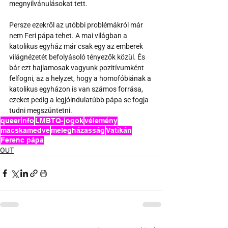
megnyilvánulásokat tett.
Persze ezekről az utóbbi problémákról már 
nem Feri pápa tehet. A mai világban a 
katolikus egyház már csak egy az emberek 
világnézetét befolyásoló tényezők közül. És 
bár ezt hajlamosak vagyunk pozitívumként 
felfogni, az a helyzet, hogy a homofóbiának a 
katolikus egyházon is van számos forrása, 
ezeket pedig a legjóindulatúbb pápa se fogja 
tudni megszüntetni.
queerinfo
LMBTQ-jogok
vélemény
macskamedve
melegházasság
Vatikán
Ferenc pápa
OUT