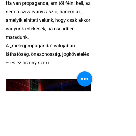
Ha van propaganda, amitől félni kell, az
nem a szivárványzászló, hanem az,
amelyik elhiteti velünk, hogy csak akkor
vagyunk értékesek, ha csendben
maradunk.
A „melegpropaganda” valójában
láthatóság, önazonosság, jogkövetelés
– és ez bizony szexi.
5 perc olvasás
A cruising alaprajza - Építészeti
irányelvek a vágy maximalizálására