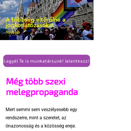
A többség eltörölné a
jogkorlátozásokat
Tovább
Legyél Te is munkatársunk! Jelentkezz!
Még több szexi
melegpropaganda
Mert semmi sem veszélyesebb egy
rendszerre, mint a szeretet, az
önazonosság és a közösség ereje.