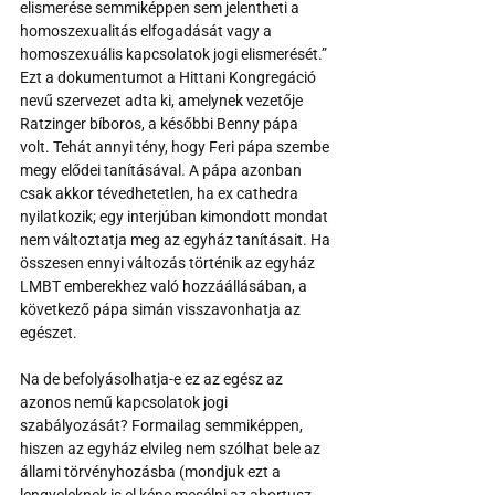
elismerése semmiképpen sem jelentheti a 
homoszexualitás elfogadását vagy a 
homoszexuális kapcsolatok jogi elismerését.” 
Ezt a dokumentumot a Hittani Kongregáció 
nevű szervezet adta ki, amelynek vezetője 
Ratzinger bíboros, a későbbi Benny pápa 
volt. Tehát annyi tény, hogy Feri pápa szembe 
megy elődei tanításával. A pápa azonban 
csak akkor tévedhetetlen, ha ex cathedra 
nyilatkozik; egy interjúban kimondott mondat 
nem változtatja meg az egyház tanításait. Ha 
összesen ennyi változás történik az egyház 
LMBT emberekhez való hozzáállásában, a 
következő pápa simán visszavonhatja az 
egészet.
Na de befolyásolhatja-e ez az egész az 
azonos nemű kapcsolatok jogi 
szabályozását? Formailag semmiképpen, 
hiszen az egyház elvileg nem szólhat bele az 
állami törvényhozásba (mondjuk ezt a 