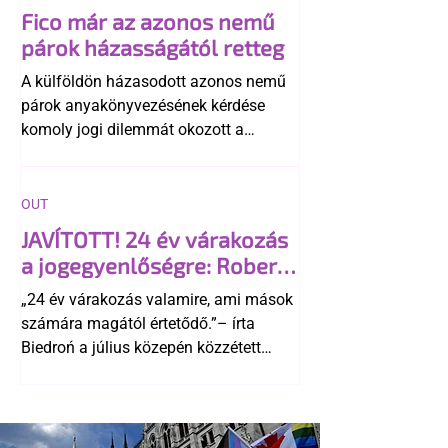
Fico már az azonos nemű
párok házasságától retteg
A külföldön házasodott azonos nemű
párok anyakönyvezésének kérdése
komoly jogi dilemmát okozott a
szlovák belügynek, miközben Robert
Fico szerint az alkotmány
egyértelműen tiltja a házasságuk
OUT
elismerését. Közben az ellenzéken belül
JAVÍTOTT! 24 év várakozás
is vita robbant ki arról, hogy vissza
a jogegyenlőségre: Robert
kellene-e vonni a kormány konzervatív
Biedroń megindító üzenete
alkotmánymódosítását
„24 év várakozás valamire, ami mások
a lengyel bejegyzett
számára magától értetődő.”– írta
élettársi kapcsolatokért
Biedroń a július közepén közzétett
bejegyzésben.