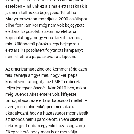
szabályozni kellene az azonos nemű párok 
esetében – nálunk ez a sima élettársaknak is 
jár, nem kell hozzá bejegyzés. Tehát ha 
Magyarországon mondjuk a 2000-es állapot 
állna fenn, amikor még nem volt bejegyzett 
élettársi kapcsolat, viszont az élettársi 
kapcsolat ugyanúgy vonatkozott azonos, 
mint különnemű párokra, egy bejegyzett 
élettársi kapcsolatért folytatott kampányt 
nem lehetne a pápa szavaira alapozni.
Az americamagazine.org kommentárja ezen 
felül felhívja a figyelmet, hogy Feri pápa 
korántsem támogatja az LMBT emberek 
teljes jogegyenlőségét. Már 2010-ben, mikor 
még Buenos Aires érseke volt, kifejezte 
támogatását az élettársi kapcsolat mellett – 
azért, mert mindenképpen meg akarta 
akadályozni, hogy a házasságot megnyissák 
az azonos nemű párok előtt. (Nem sikerült 
neki, Argentínában egyenlő házasság van.) 
Elképzelhető, hogy most is ez motiválja 