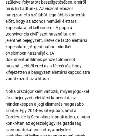
szüleivel folytatott beszélgetésében, amiről 
mi is hírt adtunk). Az viszont először 
hangzott el a szájából, legalábbis kamerák 
előtt, hogy az azonos neműek élettársi 
kapcsolatát el kell ismerni. A pápa a 
„convivencia civil” szót használta, ami 
jelenthet bejegyzett, illetve de facto élettársi 
kapcsolatot; Argentínában mindkét 
értelemben használják. (A 
dokumentumfilmes persze tolmácsot 
használt, ebből ered az a félreértés, hogy 
kifejezetten a bejegyzett élettársi kapcsolatra 
vonatkozott az állítás.) 
Noha országonként változik, milyen jogokkal 
jár a bejegyzett élettársi kapcsolat, az 
mindenképpen a jogi elismerés magasabb 
szintje. Egy 2014-es interjúban, amit a 
Corriere de la Sera olasz lapnak adott, a pápa 
konkrétan az egészségügyi és gazdasági 
szempontokat említette, amelyeket 