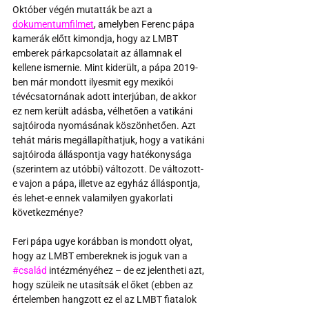
Október végén mutatták be azt a 
dokumentumfilmet
, amelyben Ferenc pápa 
kamerák előtt kimondja, hogy az LMBT 
emberek párkapcsolatait az államnak el 
kellene ismernie. Mint kiderült, a pápa 2019-
ben már mondott ilyesmit egy mexikói 
tévécsatornának adott interjúban, de akkor 
ez nem került adásba, vélhetően a vatikáni 
sajtóiroda nyomásának köszönhetően. Azt 
tehát máris megállapíthatjuk, hogy a vatikáni 
sajtóiroda álláspontja vagy hatékonysága 
(szerintem az utóbbi) változott. De változott-
e vajon a pápa, illetve az egyház álláspontja, 
és lehet-e ennek valamilyen gyakorlati 
következménye?
Feri pápa ugye korábban is mondott olyat, 
hogy az LMBT embereknek is joguk van a 
#család
 intézményéhez – de ez jelentheti azt, 
hogy szüleik ne utasítsák el őket (ebben az 
értelemben hangzott ez el az LMBT fiatalok 