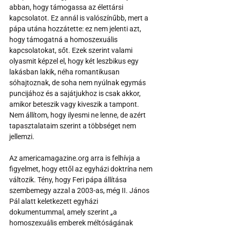
abban, hogy támogassa az élettársi 
kapcsolatot. Ez annál is valószínűbb, mert a 
pápa utána hozzátette: ez nem jelenti azt, 
hogy támogatná a homoszexuális 
kapcsolatokat, sőt. Ezek szerint valami 
olyasmit képzel el, hogy két leszbikus egy 
lakásban lakik, néha romantikusan 
sóhajtoznak, de soha nem nyúlnak egymás 
puncijához és a sajátjukhoz is csak akkor, 
amikor beteszik vagy kiveszik a tampont. 
Nem állítom, hogy ilyesmi ne lenne, de azért 
tapasztalataim szerint a többséget nem 
jellemzi.
Az americamagazine.org arra is felhívja a 
figyelmet, hogy ettől az egyházi doktrína nem 
változik. Tény, hogy Feri pápa állítása 
szembemegy azzal a 2003-as, még II. János 
Pál alatt keletkezett egyházi 
dokumentummal, amely szerint „a 
homoszexuális emberek méltóságának 