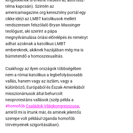
lengyeleknek is el kéne mesélni az abortusz-
téma kapcsán). Szintén az 
americamagazine.org keresztény portál egy 
cikke idézi az LMBT katolikusok mellett 
rendszeresen felszólaló Bryan Massinger 
teológust, aki szerint a pápa 
megnyilvánulása óriási előrelépés és reményt 
adhat azoknak a katolikus LMBT 
embereknek, akiknek hazájában még ma is 
büntetendő a homoszexualitás. 
Csakhogy az ilyen országok többségében 
nem a római katolikus a legbefolyásosabb 
vallás, hanem vagy az iszlám, vagy a 
különböző, Európából és Észak-Amerikából 
misszionáriusok által behurcolt 
neoprotestáns vallások (szép példa a 
#homofób
Családok Világkongresszusa
, 
amiről mi is írtunk már, és aminek jelentős 
szerepe volt például Uganda homofób 
törvényeinek szigorításában). 