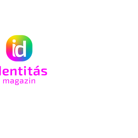
an
-ot