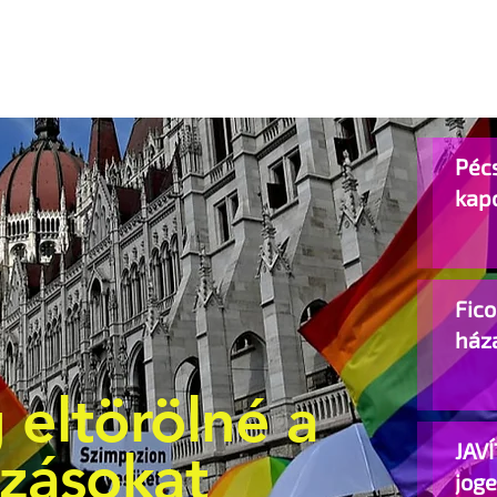
Pécs
kap
Fic
ház
 eltörölné a
JAVÍ
ozásokat
jog