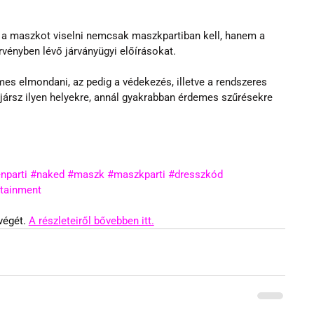
, a maszkot viselni nemcsak maszkpartiban kell, hanem a 
vényben lévő járványügyi előírásokat.
es elmondani, az pedig a védekezés, illetve a rendszeres 
jársz ilyen helyekre, annál gyakrabban érdemes szűrésekre 
nparti
#naked
#maszk
#maszkparti
#dresszkód
otainment
égét. 
A részleteiről bővebben itt.