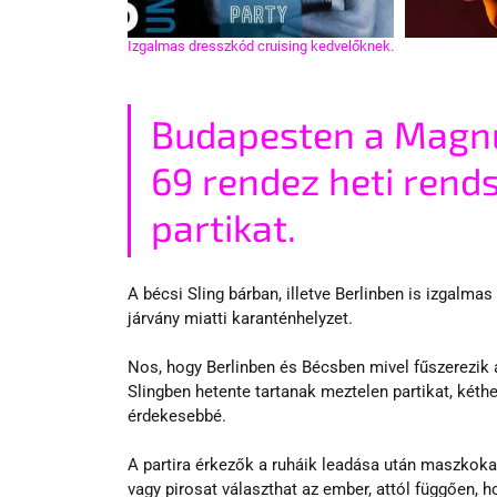
Izgalmas dresszkód cruising kedvelőknek.
Budapesten a Magnu
69 rendez heti rend
partikat.
A bécsi Sling bárban, illetve Berlinben is izgalmas
járvány miatti karanténhelyzet.
Nos, hogy Berlinben és Bécsben mivel fűszerezik 
Slingben hetente tartanak meztelen partikat, kéth
érdekesebbé.
A partira érkezők a ruháik leadása után maszkokat
vagy pirosat választhat az ember, attól függően, ho