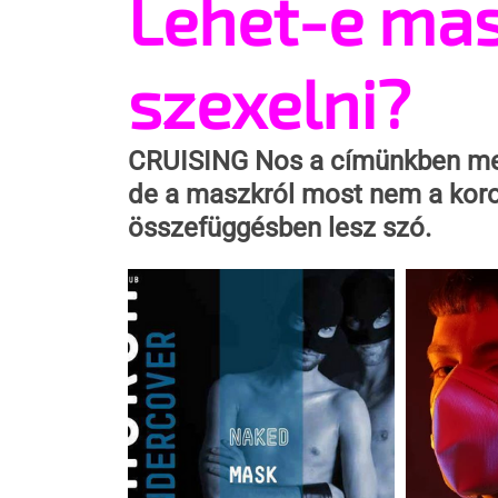
Lehet-e ma
szexelni?
CRUISING
 Nos a címünkben meg
de a maszkról most nem a koro
összefüggésben lesz szó.