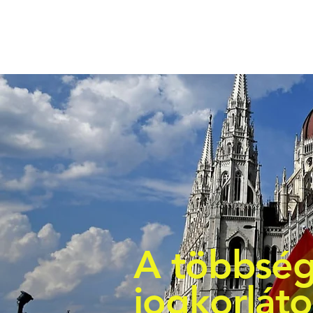
A többség
jogkorlát