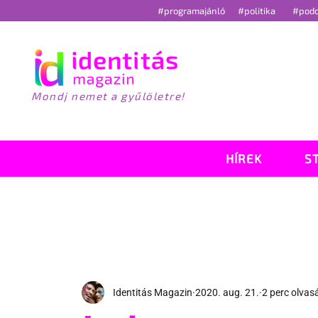
#programajánló
#politika
#pod
Mondj nemet a gyűlöletre!
HÍREK
S
Identitás Magazin
2020. aug. 21.
2 perc olvas