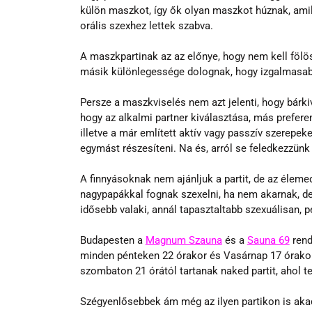
külön maszkot, így ők olyan maszkot húznak, ami
orális szexhez lettek szabva.
A maszkpartinak az az előnye, hogy nem kell fölös
másik különlegessége dolognak, hogy izgalmasabbá
Persze a maszkviselés nem azt jelenti, hogy bárki
hogy az alkalmi partner kiválasztása, más preferenc
illetve a már említett aktív vagy passzív szerepe
egymást részesíteni. Na és, arról se feledkezzünk
A finnyásoknak nem ajánljuk a partit, de az éleme
nagypapákkal fognak szexelni, ha nem akarnak, de
idősebb valaki, annál tapasztaltabb szexuálisan, 
Budapesten a 
Magnum Szauna
 és a 
Sauna 69
 ren
minden pénteken 22 órakor és Vasárnap 17 órakor 
szombaton 21 órától tartanak naked partit, ahol 
Szégyenlősebbek ám még az ilyen partikon is akad