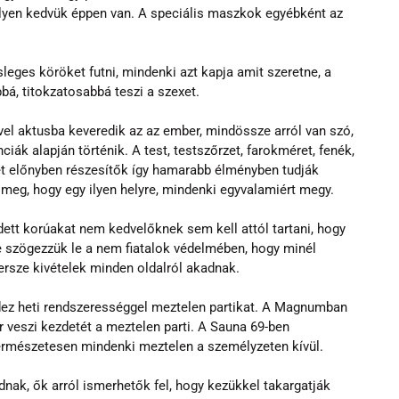
lyen kedvük éppen van. A speciális maszkok egyébként az 
leges köröket futni, mindenki azt kapja amit szeretne, a 
, titokzatosabbá teszi a szexet. 
vel aktusba keveredik az az ember, mindössze arról van szó, 
iák alapján történik. A test, testszőrzet, farokméret, fenék, 
ket előnyben részesítők így hamarabb élményben tudják 
 meg, hogy egy ilyen helyre, mindenki egyvalamiért megy.
dett korúakat nem kedvelőknek sem kell attól tartani, hogy 
 szögezzük le a nem fiatalok védelmében, hogy minél 
persze kivételek minden oldalról akadnak.
dez heti rendszerességgel meztelen partikat. A Magnumban 
veszi kezdetét a meztelen parti. A Sauna 69-ben 
természetesen mindenki meztelen a személyzeten kívül.
nak, ők arról ismerhetők fel, hogy kezükkel takargatják 