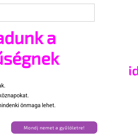
adunk a
ailey új szerepben
Terrortámadás árnyékáb
tartják az idei WorldPride
Amszterdamban
űségnek
ak.
köznapokat.
mindenki önmaga lehet.
Mondj nemet a gyűlöletre!