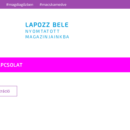
g
#magdiagőzben
#macskamedve
LAPOZZ BELE
NYOMTATOTT
MAGAZINJAINKBA
APCSOLAT
tráció