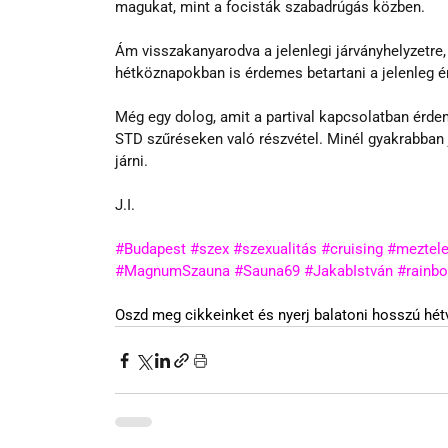
magukat, mint a focisták szabadrúgás közben.
Ám visszakanyarodva a jelenlegi járványhelyzetre
hétköznapokban is érdemes betartani a jelenleg ér
Még egy dolog, amit a partival kapcsolatban érdem
STD szűréseken való részvétel. Minél gyakrabban 
járni. 
J.I.
#Budapest
#szex
#szexualitás
#cruising
#meztele
#MagnumSzauna
#Sauna69
#JakabIstván
#rainb
Oszd meg cikkeinket és nyerj balatoni hosszú hétv