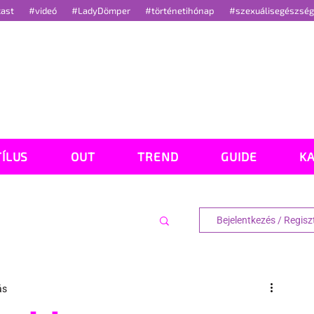
cast
#videó
#LadyDömper
#történetihónap
#szexuálisegészsé
TÍLUS
OUT
TREND
GUIDE
K
Bejelentkezés / Regisz
ás