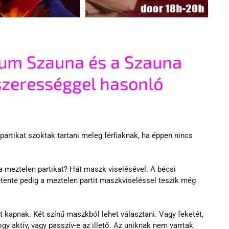
m Szauna és a Szauna 
szerességgel hasonló 
 partikat szoktak tartani meleg férfiaknak, ha éppen nincs 
a meztelen partikat? Hát maszk viselésével. A bécsi 
etente pedig a meztelen partit maszkviseléssel teszik még 
 kapnak. Két színű maszkból lehet választani. Vagy feketét, 
gy aktív, vagy passzív-e az illető. Az uniknak nem varrtak 