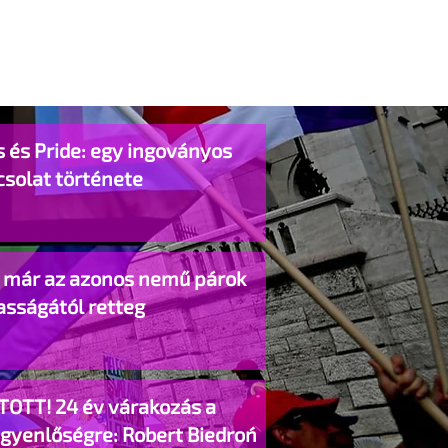
 és Pride: egy ingoványos
csolat története
o már az azonos nemű párok
asságától retteg
TOTT! 24 év várakozás a
egyenlőségre: Robert Biedroń