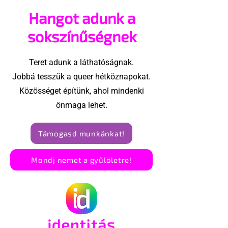
hajlandó
orosz LMBTQ+ 
Hangot adunk a
ünnepségnek nevezni
utolsó nagy h
az eseményt- a BBC
sokszínűségnek
ezért törölte vele az
interjút
Teret adunk a láthatóságnak.
Jobbá tesszük a queer hétköznapokat.
Közösséget építünk, ahol mindenki
önmaga lehet.
Támogasd munkánkat!
Mondj nemet a gyűlöletre!