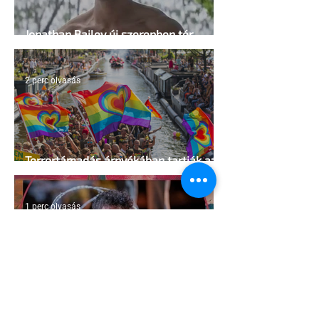
Jonathan Bailey új szerepben tér
vissza
2 perc olvasás
Terrortámadás árnyékában tartják az
idei WorldPride-ot Amszterdamban
1 perc olvasás
A London Trans+ Pride szervezője nem
volt hajlandó ünnepségnek nevezni az
eseményt- a BBC ezért törölte vele az
interjút