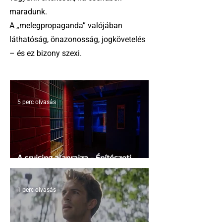
maradunk.
A „melegpropaganda” valójában
láthatóság, önazonosság, jogkövetelés
– és ez bizony szexi.
5 perc olvasás
A cruising alaprajza - Építészeti
irányelvek a vágy maximalizálására
1 perc olvasás