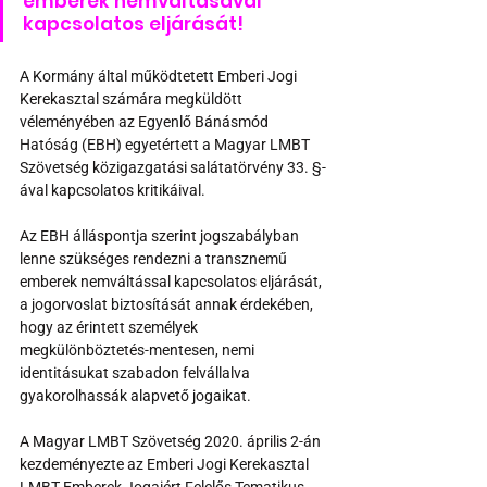
emberek nemváltásával 
kapcsolatos eljárását!
A Kormány által működtetett Emberi Jogi 
Kerekasztal számára megküldött 
véleményében az Egyenlő Bánásmód 
Hatóság (EBH) egyetértett a Magyar LMBT 
Szövetség közigazgatási salátatörvény 33. §-
ával kapcsolatos kritikáival.
Az EBH álláspontja szerint jogszabályban 
lenne szükséges rendezni a transznemű 
emberek nemváltással kapcsolatos eljárását, 
a jogorvoslat biztosítását annak érdekében, 
hogy az érintett személyek 
megkülönböztetés-mentesen, nemi 
identitásukat szabadon felvállalva 
gyakorolhassák alapvető jogaikat.
A Magyar LMBT Szövetség 2020. április 2-án 
kezdeményezte az Emberi Jogi Kerekasztal  