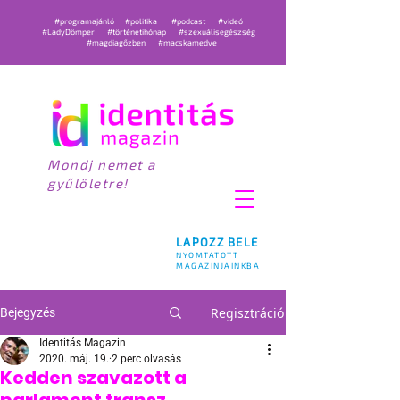
#programajánló
#politika
#podcast
#videó
#LadyDömper
#történetihónap
#szexuálisegészség
#magdiagőzben
#macskamedve
Mondj nemet a
gyűlöletre!
LAPOZZ BELE
NYOMTATOTT
MAGAZINJAINKBA
Regisztráció
Bejegyzés
Identitás Magazin
2020. máj. 19.
2 perc olvasás
Kedden szavazott a