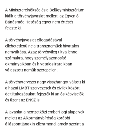
A Miniszterelnökség és a Belügyminisztérium 
kiállt a törvényjavaslat mellett, az Egyenlő 
Bánásmód Hatóság egyet nem értését 
fejezte ki.
A törvényjavaslat elfogadásával 
ellehetetlenülne a transzneműek hivatalos 
nemváltása. Azaz törvényileg tiltva lenne 
számukra, hogy személyazonosító 
okmányaikban és hivatalos irataikban 
választott nemük szerepeljen.
A törvénytervezet nagy visszhangot váltott ki 
a hazai LMBT szervezetek és civilek között, 
de tiltakozásukat fejezték ki uniós képviselők 
és üzent az ENSZ is.
A javaslat a nemzetközi emberi jogi alapelvek 
mellett az Alkotmánybíróság korábbi 
álláspontjának is ellentmond, amely szerint a 