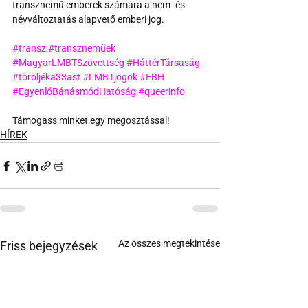
transznemű emberek számára a nem- és 
névváltoztatás alapvető emberi jog.
#transz
#transzneműek
#MagyarLMBTSzövettség
#HáttérTársaság
#töröljéka33ast
#LMBTjogok
#EBH
#EgyenlőBánásmódHatóság
#queerinfo
Támogass minket egy megosztással!
HÍREK
Az összes megtekintése
Friss bejegyzések