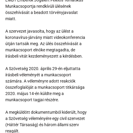
LMBT Emberek Jogaiért Felelős Tematikus 
Munkacsoportja rendkívüli ülésének 
összehívását a beadott törvényjavaslat 
miatt. 
A szervezet javasolta, hogy az ülést a 
koronavírus-járvány miatt videokonferencia 
útján tartsák meg. Az ülés összehívását a 
munkacsoport elnöke megtagadta, de 
írásbeli vitát kezdeményezett a kérdésben. 
A Szövetség 2020. április 29-én eljuttatta 
írásbeli véleményét a munkacsoport 
számára. A véleményre adott reakciók 
összefoglalóját a munkacsoport titkársága 
2020. május 14-én küldte meg a 
munkacsoport tagjai részére. 
A megküldött dokumentumból kiderült, hogy 
a Szövetség véleményére egy civil szervezet 
(Háttér Társaság) és három állami szerv 
reagált.