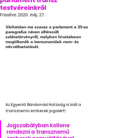
parlament transz
testvéreinkről
Frissítve:
2020. máj. 27.
Várhatóan ma szavaz a parlament a 33-as 
paragrafus néven elhíresült 
salátatörvényről, melyben hivatalosan 
megtiltanák a transzneműek nem- és 
névváltoztatását.
Az Egyenlő Bánásmód Hatóság is kiáll a 
transznemű emberek jogaiért!
Jogszabályban kellene 
rendezni a transznemű 