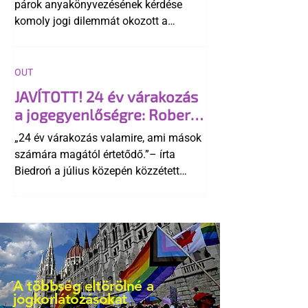
párok anyakönyvezésének kérdése
komoly jogi dilemmát okozott a
szlovák belügynek, miközben Robert
Fico szerint az alkotmány
egyértelműen tiltja a házasságuk
OUT
elismerését. Közben az ellenzéken belül
JAVÍTOTT! 24 év várakozás
is vita robbant ki arról, hogy vissza
a jogegyenlőségre: Robert
kellene-e vonni a kormány konzervatív
Biedroń megindító üzenete
alkotmánymódosítását
„24 év várakozás valamire, ami mások
a lengyel bejegyzett
számára magától értetődő.”– írta
élettársi kapcsolatokért
Biedroń a július közepén közzétett
bejegyzésben.
A többség eltörölné a
jogkorlátozásokat