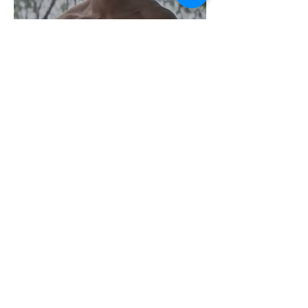
Jonathan Bailey új szerepben tér
vissza
2 perc olvasás
Terrortámadás árnyékában tartják az
idei WorldPride-ot Amszterdamban
1 perc olvasás
A London Trans+ Pride szervezője nem
volt hajlandó ünnepségnek nevezni az
eseményt- a BBC ezért törölte vele az
interjút