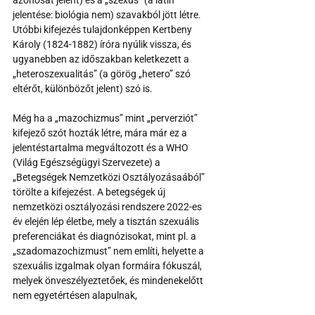
azonosat jelent) és a „szexus” (a latin 
jelentése: biológia nem) szavakból jött létre. 
Utóbbi kifejezés tulajdonképpen Kertbeny 
Károly (1824-1882) íróra nyúlik vissza, és 
ugyanebben az időszakban keletkezett a 
„heteroszexualitás” (a görög „hetero” szó 
eltérőt, különbözőt jelent) szó is.
Még ha a „mazochizmus” mint „perverziót” 
kifejező szót hozták létre, mára már ez a 
jelentéstartalma megváltozott és a WHO 
(Világ Egészségügyi Szervezete) a 
„Betegségek Nemzetközi Osztályozásaából” 
törölte a kifejezést. A betegségek új 
nemzetközi osztályozási rendszere 2022-es 
év elején lép életbe, mely a tisztán szexuális 
preferenciákat és diagnózisokat, mint pl. a 
„szadomazochizmust” nem említi, helyette a 
szexuális izgalmak olyan formáira fókuszál, 
melyek önveszélyeztetőek, és mindenekelőtt 
nem egyetértésen alapulnak,