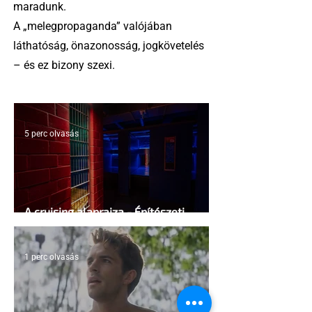
maradunk.
A „melegpropaganda” valójában
láthatóság, önazonosság, jogkövetelés
– és ez bizony szexi.
5 perc olvasás
A cruising alaprajza - Építészeti
irányelvek a vágy maximalizálására
1 perc olvasás