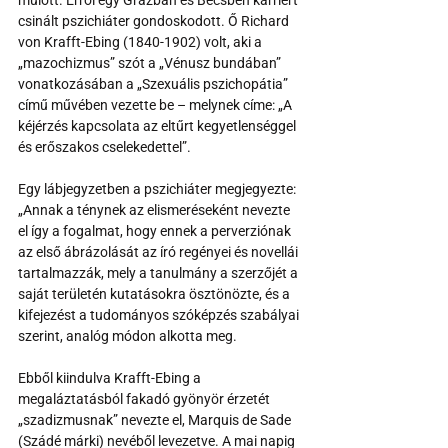
múlott. Erről egy Grazban és Bécsben karriert 
csinált pszichiáter gondoskodott. Ő Richard 
von Krafft-Ebing (1840-1902) volt, aki a 
„mazochizmus” szót a „Vénusz bundában” 
vonatkozásában a „Szexuális pszichopátia” 
című művében vezette be – melynek címe: „A 
kéjérzés kapcsolata az eltűrt kegyetlenséggel 
és erőszakos cselekedettel”.
Egy lábjegyzetben a pszichiáter megjegyezte: 
„Annak a ténynek az elismeréseként nevezte 
el így a fogalmat, hogy ennek a perverziónak 
az első ábrázolását az író regényei és novellái 
tartalmazzák, mely a tanulmány a szerzőjét a 
saját területén kutatásokra ösztönözte, és a 
kifejezést a tudományos szóképzés szabályai 
szerint, analóg módon alkotta meg.
Ebből kiindulva Krafft-Ebing a 
megaláztatásból fakadó gyönyör érzetét 
„szadizmusnak” nevezte el, Marquis de Sade 
(Szádé márki) nevéből levezetve. A mai napig 