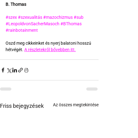
B. Thomas
#szex
#szexualitás
#mazochizmus
#sub
#LeopoldvonSacherMasoch
#BThomas
#rainbotainment
Oszd meg cikkeinket és nyerj balatoni hosszú 
hétvégét. 
A részletekről bővebben itt.
Az összes megtekintése
Friss bejegyzések