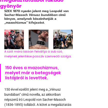
megaláztatásból fakadó
gyönyör
SZEX 
1870 nyarán jelent meg Leopold von 
Sacher-Masoch 
Vénusz bundában
 című 
könyve, amelynek köszönhetjük a 
„mazochizmus” kifejezést.
A szót mára lassan felváltja a sub szó, 
melynek jelentése passzív szenvedő szolga.
150 éves a mazochizmus, 
melyet már a betegségek 
listájáról is levettek.
150 évvel ezelőtt jelent meg a „Vénusz 
bundában” című novella, az akkoriban 
népszerű író Leopold von Sacher-Masoch 
(1836-1895) tollából. A kötet a megaláztatás 