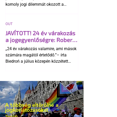
komoly jogi dilemmát okozott a
szlovák belügynek, miközben Robert
Fico szerint az alkotmány
egyértelműen tiltja a házasságuk
OUT
elismerését. Közben az ellenzéken belül
JAVÍTOTT! 24 év várakozás
is vita robbant ki arról, hogy vissza
a jogegyenlőségre: Robert
kellene-e vonni a kormány konzervatív
Biedroń megindító üzenete
alkotmánymódosítását
„24 év várakozás valamire, ami mások
a lengyel bejegyzett
számára magától értetődő.”– írta
élettársi kapcsolatokért
Biedroń a július közepén közzétett
bejegyzésben.
A többség eltörölné a
jogkorlátozásokat
Tovább