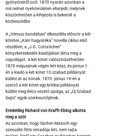
gyönyöreiről szól. 1870 nyarán azonban a 
mű német nyelvterületen elterjedt, melynek 
köszönhetően a kifejezés is bekerült a 
közbeszédbe.
A „Vénusz bundában” elbeszélés először a két 
kötetes „Káin hagyatéka” novella ciklus első 
részében, a „J.G. Cotta'schen” 
könyvkereskedés kiadójában látta meg a 
napvilágot. A két kötet valószínűsíthetően 
1870 májusának végén lett kész, és június 1-
én a kiadó a két kötet 10 szabad példányát 
küldte át az írónak. 1870. június 19-én a 
szerző a két kötet egy kritikai példányát 
küldte meg Bécs vezető újsága, az „Új Szabad 
Sajtó” egyik szerkesztőjének.
Eredetileg Richard von Krafft-Ebing alkotta 
meg a szót
Az azonban, hogy Sacher-Masoch egy 
szexuális fétis névadója lett, nem rajta 