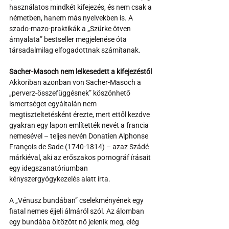
használatos mindkét kifejezés, és nem csak a 
németben, hanem más nyelvekben is. A 
szado-mazo-praktikák a „Szürke ötven 
árnyalata” bestseller megjelenése óta 
társadalmilag elfogadottnak számítanak.
Sacher-Masoch nem lelkesedett a kifejezéstől
Akkoriban azonban von Sacher-Masoch a 
„perverz-összefüggésnek” köszönhető 
ismertséget egyáltalán nem 
megtiszteltetésként érezte, mert ettől kezdve 
gyakran egy lapon említették nevét a francia 
nemesével – teljes nevén Donatien Alphonse 
François de Sade (1740-1814) – azaz Szádé 
márkiéval, aki az erőszakos pornográf írásait 
egy idegszanatóriumban 
kényszergyógykezelés alatt írta.
A „Vénusz bundában” cselekményének egy 
fiatal nemes éjjeli álmáról szól. Az álomban 
egy bundába öltözött nő jelenik meg, elég 