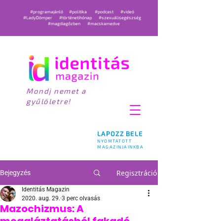
#programajánló
#politika
#podcast
#videó
#LadyDömper
#történetihónap
#szexuálisegészség
#magdiagőzben
#macskamedve
Mondj nemet a
gyűlöletre!
LAPOZZ BELE
NYOMTATOTT
MAGAZINJAINKBA
Regisztráció
Bejegyzés
Identitás Magazin
2020. aug. 29.
3 perc olvasás
Mazochizmus: A