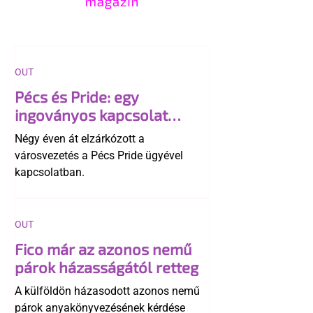
OUT
Pécs és Pride: egy
ingoványos kapcsolat
története
Négy éven át elzárkózott a
városvezetés a Pécs Pride ügyével
kapcsolatban.
OUT
Fico már az azonos nemű
párok házasságától retteg
A külföldön házasodott azonos nemű
párok anyakönyvezésének kérdése