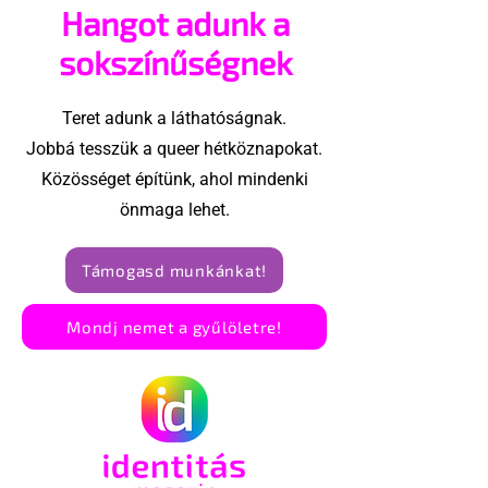
Hangot adunk a
Amszterdam
sokszínűségnek
Teret adunk a láthatóságnak.
Jobbá tesszük a queer hétköznapokat.
Közösséget építünk, ahol mindenki
önmaga lehet.
Támogasd munkánkat!
Mondj nemet a gyűlöletre!