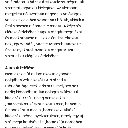
sajátságos, a házastársi kötelezettségen túli 
szerelmi vágyakat kielégítve. Az álomban 
megjelent nő azonban nagyon is valóságos 
volt, és az életben Wandának hívtak, akinek a 
férfi szívesen alárendelte magát. A kéjérzés 
elérése érdekében hagyta magát megalázni, 
és megkorbácsolni. Ez kielégülést okozott 
neki, így Wandát, Sacher-Masoch ránevelte a 
felette gyakorolt szadista magatartásra, a 
szexuális kielégülés érdekében.
A tabuk ledőlése
Nem csak a fájdalom okozta gyönyör 
dolgában volt a késői 19. század a 
tabudöntögetések időszaka, melyben sok 
addig kimondhatatlan dologra született új 
kifejezés. Krafft-Ebing nem csak a 
„mazochizmus” szót alkotta meg, hanem pl. 
ő honosította meg a „homoszexualitás” 
kifejezést német nyelvterületen, amely egy új 
szó megalkotásával a „homos” (a görögben: 