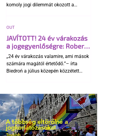
komoly jogi dilemmát okozott a
szlovák belügynek, miközben Robert
Fico szerint az alkotmány
egyértelműen tiltja a házasságuk
OUT
elismerését. Közben az ellenzéken belül
JAVÍTOTT! 24 év várakozás
is vita robbant ki arról, hogy vissza
a jogegyenlőségre: Robert
kellene-e vonni a kormány konzervatív
Biedroń megindító üzenete
alkotmánymódosítását
„24 év várakozás valamire, ami mások
a lengyel bejegyzett
számára magától értetődő.”– írta
élettársi kapcsolatokért
Biedroń a július közepén közzétett
bejegyzésben.
A többség eltörölné a
jogkorlátozásokat
Tovább