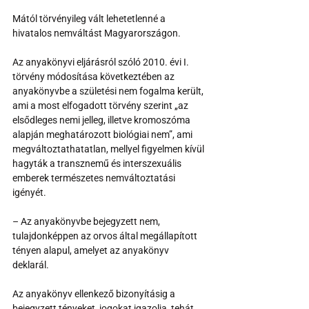
Mától törvényileg vált lehetetlenné a 
hivatalos nemváltást Magyarországon.
Az anyakönyvi eljárásról szóló 2010. évi I. 
törvény módosítása következtében az 
anyakönyvbe a születési nem fogalma került, 
ami a most elfogadott törvény szerint „az 
elsődleges nemi jelleg, illetve kromoszóma 
alapján meghatározott biológiai nem”, ami 
megváltoztathatatlan, mellyel figyelmen kívül 
hagyták a transznemű és interszexuális 
emberek természetes nemváltoztatási 
igényét.
– Az anyakönyvbe bejegyzett nem, 
tulajdonképpen az orvos által megállapított 
tényen alapul, amelyet az anyakönyv 
deklarál. 
Az anyakönyv ellenkező bizonyításig a 
bejegyzett tényeket, jogokat igazolja, tehát 