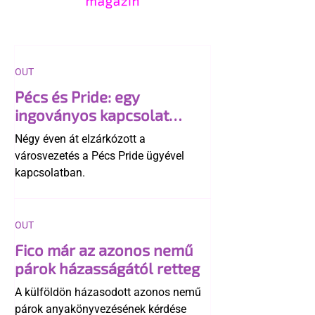
OUT
Pécs és Pride: egy
ingoványos kapcsolat
története
Négy éven át elzárkózott a
városvezetés a Pécs Pride ügyével
kapcsolatban.
OUT
Fico már az azonos nemű
párok házasságától retteg
A külföldön házasodott azonos nemű
párok anyakönyvezésének kérdése