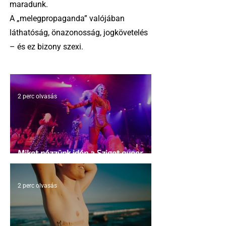
maradunk.
A „melegpropaganda” valójában
láthatóság, önazonosság, jogkövetelés
– és ez bizony szexi.
2 perc olvasás
Miket nézzünk idén a Sziget queer
sátrában?
2 perc olvasás