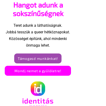
Hangot adunk a
megvalósításában
csoport az Eg
Államokban
sokszínűségnek
Teret adunk a láthatóságnak.
Jobbá tesszük a queer hétköznapokat.
Közösséget építünk, ahol mindenki
önmaga lehet.
Támogasd munkánkat!
Mondj nemet a gyűlöletre!