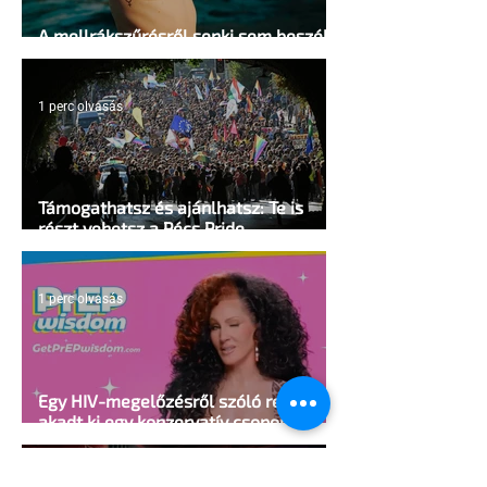
A mellrákszűrésről senki sem beszél a
mellkasi műtétek után - pedig kellene
1 perc olvasás
Támogathatsz és ajánlhatsz: Te is
részt vehetsz a Pécs Pride
megvalósításában
1 perc olvasás
Egy HIV-megelőzésről szóló reklámon
akadt ki egy konzervatív csoport az
Egyesült Államokban