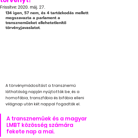
törvényt!
Frissítve:
2020. máj. 27.
134 igen, 57 nem, és 4 tartózkodás mellett 
megszavazta a parlament a 
transzneműeket ellehetetlenítő 
törvényjavaslatot. 
A törvénymódosítást a transznemű 
láthatóság napján nyújtották be, és a 
homofóbia, transzfóbia és bifóbia elleni 
világnap után két nappal fogadták el.
A transzneműek és a magyar 
LMBT közösség számára 
fekete nap a mai.