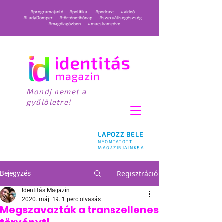
#programajánló
#politika
#podcast
#videó
#LadyDömper
#történetihónap
#szexuálisegészség
#magdiagőzben
#macskamedve
Mondj nemet a
gyűlöletre!
LAPOZZ BELE
NYOMTATOTT
MAGAZINJAINKBA
Regisztráció
Bejegyzés
Identitás Magazin
2020. máj. 19.
1 perc olvasás
Megszavazták a transzellenes