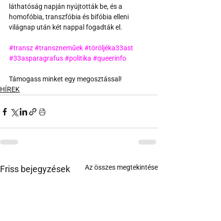
láthatóság napján nyújtották be, és a 
homofóbia, transzfóbia és bifóbia elleni 
világnap után két nappal fogadták el.
#transz
#transzneműek
#töröljéka33ast
#33asparagrafus
#politika
#queerinfo
Támogass minket egy megosztással!
HÍREK
Az összes megtekintése
Friss bejegyzések