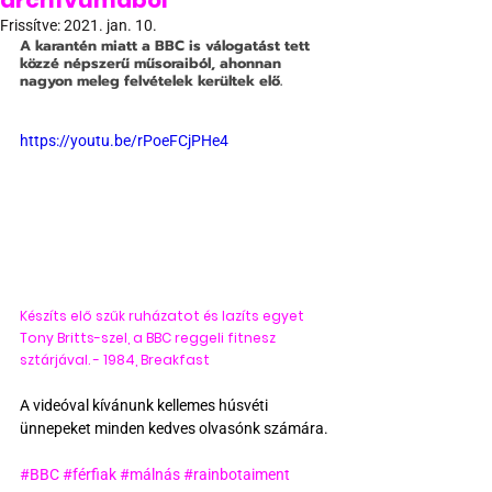
archívumából
Frissítve:
2021. jan. 10.
A karantén miatt a BBC is válogatást tett 
közzé népszerű műsoraiból, ahonnan 
nagyon meleg felvételek kerültek elő.
https://youtu.be/rPoeFCjPHe4
Készíts elő szűk ruházatot és lazíts egyet 
Tony Britts-szel, a BBC reggeli fitnesz 
sztárjával. - 1984, Breakfast
A videóval kívánunk kellemes húsvéti 
ünnepeket minden kedves olvasónk számára.
#BBC
#férfiak
#málnás
#rainbotaiment