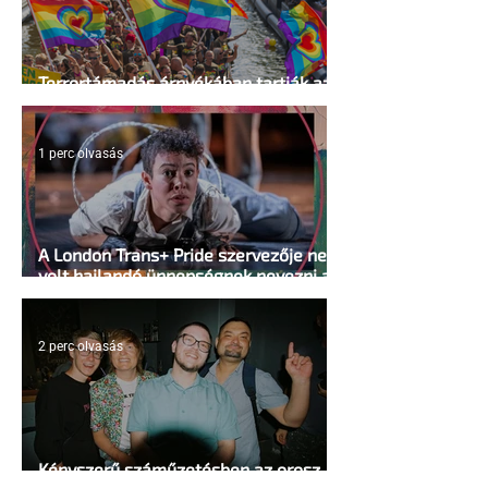
Terrortámadás árnyékában tartják az
idei WorldPride-ot Amszterdamban
1 perc olvasás
A London Trans+ Pride szervezője nem
volt hajlandó ünnepségnek nevezni az
eseményt- a BBC ezért törölte vele az
interjút
2 perc olvasás
Kényszerű száműzetésben az orosz