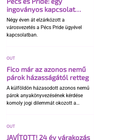
Pécs és Pride: egy
ingoványos kapcsolat
története
Négy éven át elzárkózott a
városvezetés a Pécs Pride ügyével
kapcsolatban.
OUT
Fico már az azonos nemű
párok házasságától retteg
A külföldön házasodott azonos nemű
párok anyakönyvezésének kérdése
komoly jogi dilemmát okozott a
szlovák belügynek, miközben Robert
Fico szerint az alkotmány
egyértelműen tiltja a házasságuk
OUT
elismerését. Közben az ellenzéken belül
JAVÍTOTT! 24 év várakozás