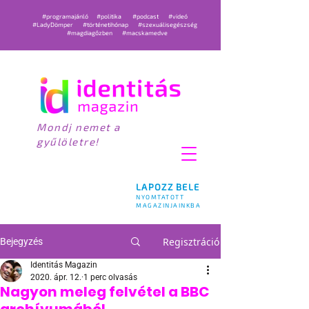
#programajánló
#politika
#podcast
#videó
#LadyDömper
#történetihónap
#szexuálisegészség
#magdiagőzben
#macskamedve
Mondj nemet a
gyűlöletre!
LAPOZZ BELE
NYOMTATOTT
MAGAZINJAINKBA
Regisztráció
Bejegyzés
Identitás Magazin
2020. ápr. 12.
1 perc olvasás
Nagyon meleg felvétel a BBC