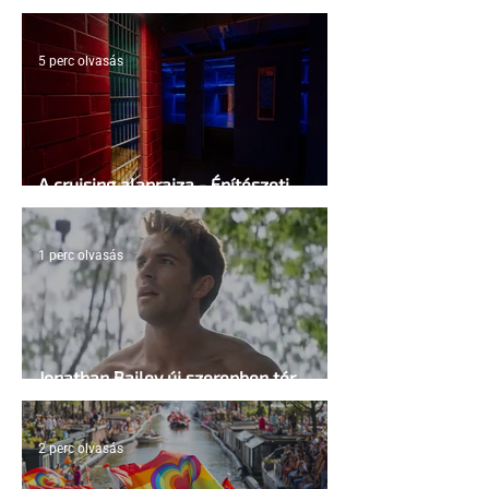
5 perc olvasás
A cruising alaprajza - Építészeti
irányelvek a vágy maximalizálására
1 perc olvasás
Jonathan Bailey új szerepben tér
vissza
2 perc olvasás