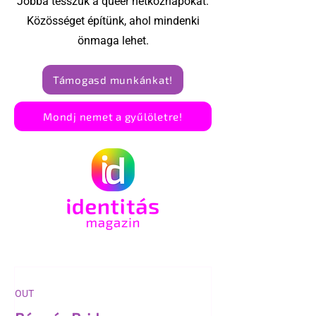
Jobbá tesszük a queer hétköznapokat.
Közösséget építünk, ahol mindenki
önmaga lehet.
Támogasd munkánkat!
Mondj nemet a gyűlöletre!
OUT