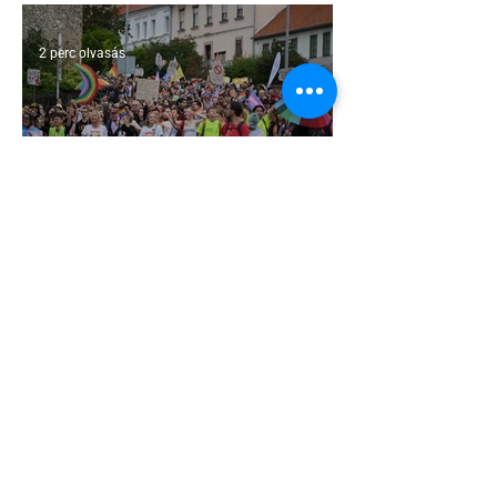
LMBTQ+ sajtó utolsó nagy hangja
2 perc olvasás
Pécs és Pride: egy ingoványos
kapcsolat története
3 perc olvasás
Fico már az azonos nemű párok
házasságától retteg
2 perc olvasás