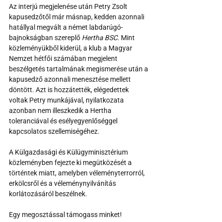
Az interjú megjelenése után Petry Zsolt 
kapusedzőtől már másnap, kedden azonnali 
hatállyal megvált a német labdarúgó-
bajnokságban szereplő 
Hertha BSC
. Mint 
közleményükből kiderül, a klub a Magyar 
Nemzet hétfői számában megjelent 
beszélgetés tartalmának megismerése után a 
kapusedző azonnali menesztése mellett 
döntött. Azt is hozzátették, elégedettek 
voltak Petry munkájával, nyilatkozata 
azonban nem illeszkedik a Hertha 
toleranciával és esélyegyenlőséggel 
kapcsolatos szellemiségéhez.
A Külgazdasági és Külügyminisztérium 
közleményben fejezte ki megütközését a 
történtek miatt, amelyben véleményterrorról, 
erkölcsről és a véleménynyilvánítás 
korlátozásáról beszélnek.
Egy megosztással támogass minket!