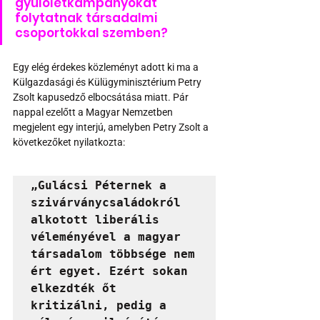
gyűlöletkampányokat 
folytatnak társadalmi 
csoportokkal szemben?
Egy elég érdekes közleményt adott ki ma a 
Külgazdasági és Külügyminisztérium Petry 
Zsolt kapusedző elbocsátása miatt. Pár 
nappal ezelőtt a Magyar Nemzetben 
megjelent egy interjú, amelyben Petry Zsolt a 
következőket nyilatkozta: 
„Gulácsi Péternek a 
szivárványcsaládokról 
alkotott liberális 
véleményével a magyar 
társadalom többsége nem 
ért egyet. Ezért sokan 
elkezdték őt 
kritizálni, pedig a 