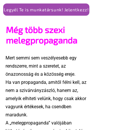
Legyél Te is munkatársunk! Jelentkezz!
Még több szexi
melegpropaganda
Mert semmi sem veszélyesebb egy
rendszerre, mint a szeretet, az
önazonosság és a közösség ereje.
Ha van propaganda, amitől félni kell, az
nem a szivárványzászló, hanem az,
amelyik elhiteti velünk, hogy csak akkor
vagyunk értékesek, ha csendben
maradunk.
A „melegpropaganda” valójában