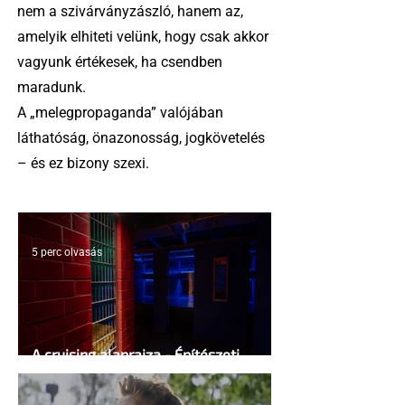
nem a szivárványzászló, hanem az,
amelyik elhiteti velünk, hogy csak akkor
vagyunk értékesek, ha csendben
maradunk.
A „melegpropaganda” valójában
láthatóság, önazonosság, jogkövetelés
– és ez bizony szexi.
5 perc olvasás
A cruising alaprajza - Építészeti
irányelvek a vágy maximalizálására