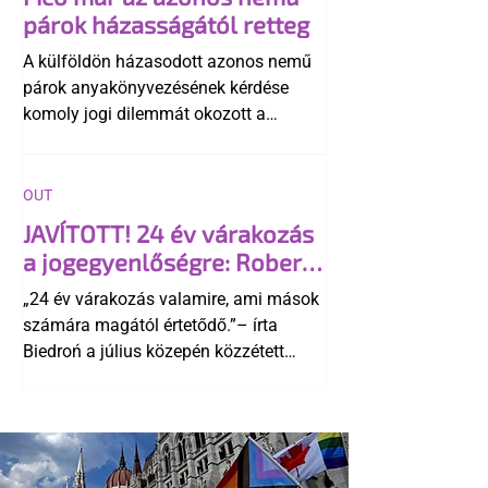
párok házasságától retteg
A külföldön házasodott azonos nemű
párok anyakönyvezésének kérdése
komoly jogi dilemmát okozott a
szlovák belügynek, miközben Robert
Fico szerint az alkotmány
egyértelműen tiltja a házasságuk
OUT
elismerését. Közben az ellenzéken belül
JAVÍTOTT! 24 év várakozás
is vita robbant ki arról, hogy vissza
a jogegyenlőségre: Robert
kellene-e vonni a kormány konzervatív
Biedroń megindító üzenete
alkotmánymódosítását
„24 év várakozás valamire, ami mások
a lengyel bejegyzett
számára magától értetődő.”– írta
élettársi kapcsolatokért
Biedroń a július közepén közzétett
bejegyzésben.