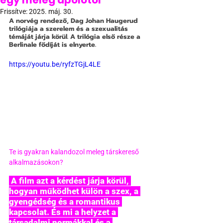
egy meleg ápolótól
Frissítve:
2025. máj. 30.
A norvég rendező, Dag Johan Haugerud 
trilógiája a szerelem és a szexualitás 
témáját járja körül. A trilógia első része a 
Berlinale fődíját is elnyerte.
https://youtu.be/ryfzTGjL4LE
Te is gyakran kalandozol meleg társkereső 
alkalmazásokon?
 A film azt a kérdést járja körül, 
hogyan működhet külön a szex, a 
gyengédség és a romantikus 
kapcsolat. És mi a helyzet a 
társadalmi normákkal és a 