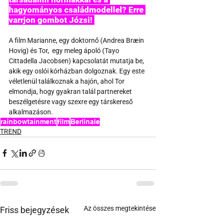
hagyományos családmodellel? Erre 
varrjon gombot Józsi! 
A film Marianne, egy doktornő (Andrea Bræin 
Hovig) és Tor,  egy meleg ápoló (Tayo 
Cittadella Jacobsen) kapcsolatát mutatja be, 
akik egy oslói kórházban dolgoznak. Egy este 
véletlenül találkoznak a hajón, ahol Tor 
elmondja, hogy gyakran talál partnereket 
beszélgetésre vagy szexre egy társkereső 
alkalmazáson.
rainbowtainment
film
Berlinale
TREND
Az összes megtekintése
Friss bejegyzések