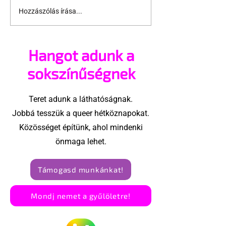
Hozzászólás írása...
Perfect Endings – Egy
Szabad-e sp
újrakezdés, amire
lopni egy Grin
mindannyian
szexrandin? 1
Hangot adunk a
vágyunk
sokszínűségnek
Teret adunk a láthatóságnak.
Jobbá tesszük a queer hétköznapokat.
Közösséget építünk, ahol mindenki
önmaga lehet.
Támogasd munkánkat!
Mondj nemet a gyűlöletre!