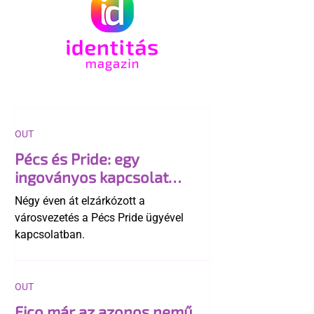
OUT
Pécs és Pride: egy
ingoványos kapcsolat
története
Négy éven át elzárkózott a
városvezetés a Pécs Pride ügyével
kapcsolatban.
OUT
Fico már az azonos nemű