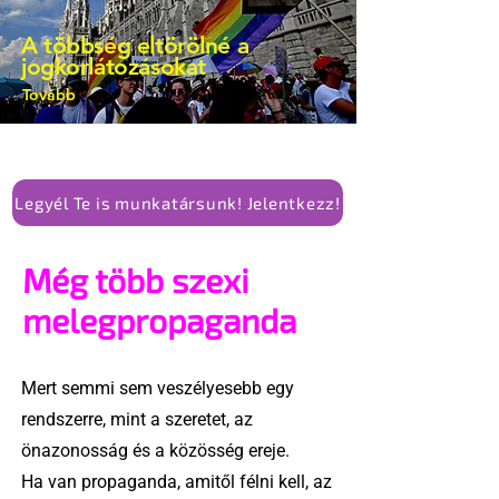
A többség eltörölné a
jogkorlátozásokat
Tovább
Legyél Te is munkatársunk! Jelentkezz!
Még több szexi
melegpropaganda
Mert semmi sem veszélyesebb egy
rendszerre, mint a szeretet, az
önazonosság és a közösség ereje.
Ha van propaganda, amitől félni kell, az