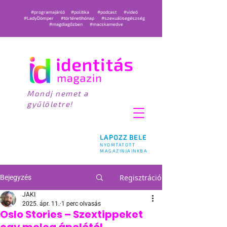
#programajánló
#politika
#podcast
#videó
#LadyDömper
#történetihónap
#szexuálisegészség
#magdiagőzben
#macskamedve
Mondj nemet a
gyűlöletre!
LAPOZZ BELE
NYOMTATOTT
MAGAZINJAINKBA
Regisztráció
Bejegyzés
JAKI
2025. ápr. 11.
1 perc olvasás
Oslo Stories – Szextippeket