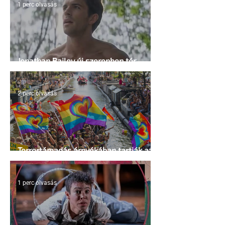
1 perc olvasás
Jonathan Bailey új szerepben tér
vissza
2 perc olvasás
Terrortámadás árnyékában tartják az
idei WorldPride-ot Amszterdamban
1 perc olvasás