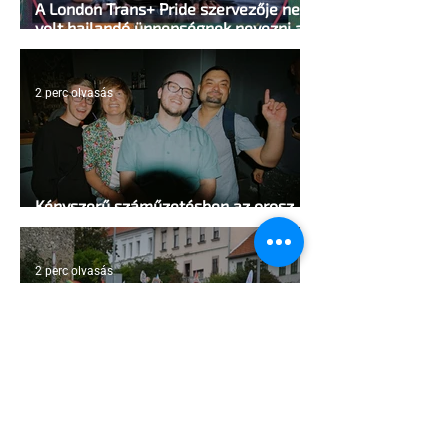
A London Trans+ Pride szervezője nem
volt hajlandó ünnepségnek nevezni az
eseményt- a BBC ezért törölte vele az
interjút
2 perc olvasás
Kényszerű száműzetésben az orosz
LMBTQ+ sajtó utolsó nagy hangja
2 perc olvasás
Pécs és Pride: egy ingoványos
kapcsolat története