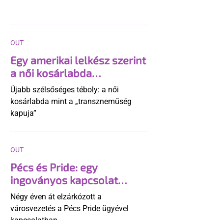
OUT
Egy amerikai lelkész szerint
a női kosárlabda
transzneműséghez vezet
Újabb szélsőséges téboly: a női
kosárlabda mint a „transzneműség
kapuja”
OUT
Pécs és Pride: egy
ingoványos kapcsolat
története
Négy éven át elzárkózott a
városvezetés a Pécs Pride ügyével