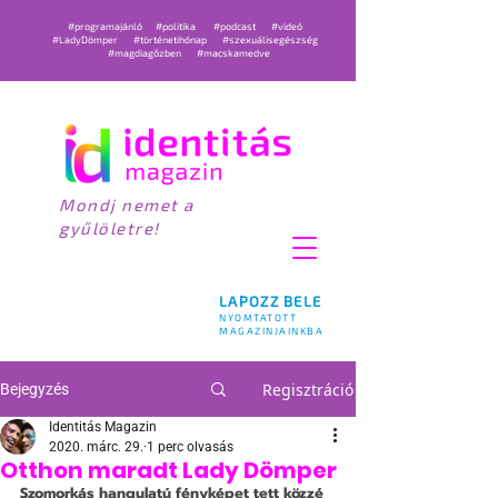
#programajánló
#politika
#podcast
#videó
#LadyDömper
#történetihónap
#szexuálisegészség
#magdiagőzben
#macskamedve
Mondj nemet a
gyűlöletre!
LAPOZZ BELE
NYOMTATOTT
MAGAZINJAINKBA
Regisztráció
Bejegyzés
Identitás Magazin
2020. márc. 29.
1 perc olvasás
Otthon maradt Lady Dömper
Szomorkás hangulatú fényképet tett közzé 