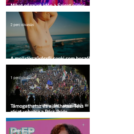
Miket nézzünk idén a Sziget queer
sátrában?
2 perc olvasás
A mellrákszűrésről senki sem beszél a
mellkasi műtétek után - pedig kellene
1 perc olvasás
Támogathatsz és ajánlhatsz: Te is
részt vehetsz a Pécs Pride
megvalósításában
1 perc olvasás