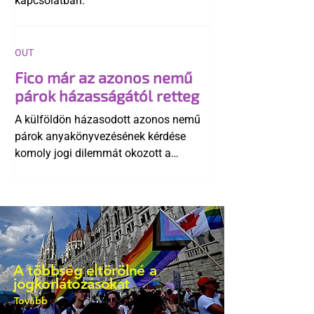
kapcsolatban.
OUT
Fico már az azonos nemű
párok házasságától retteg
A külföldön házasodott azonos nemű
párok anyakönyvezésének kérdése
komoly jogi dilemmát okozott a
szlovák belügynek, miközben Robert
Fico szerint az alkotmány
egyértelműen tiltja a házasságuk
elismerését. Közben az ellenzéken belül
is vita robbant ki arról, hogy vissza
kellene-e vonni a kormány konzervatív
A többség eltörölné a
alkotmánymódosítását
jogkorlátozásokat
Tovább