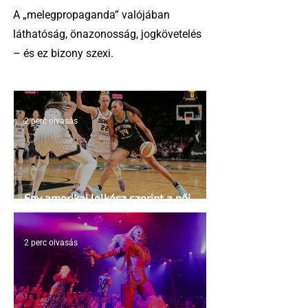
A „melegpropaganda” valójában
láthatóság, önazonosság, jogkövetelés
– és ez bizony szexi.
2 perc olvasás
Egy amerikai lelkész szerint a női
kosárlabda transzneműséghez vezet
2 perc olvasás