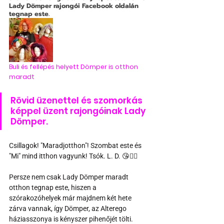
Lady Dömper rajongói Facebook oldalán 
tegnap este.
Buli és fellépés helyett Dömper is otthon 
maradt
Rövid üzenettel és szomorkás 
képpel üzent rajongóinak Lady 
Dömper. 
Csillagok! "Maradjotthon"! Szombat este és 
"Mi" mind itthon vagyunk! Tsók. L. D. 😘🏳️‍🌈
Persze nem csak Lady Dömper maradt 
otthon tegnap este, hiszen a 
szórakozóhelyek már majdnem két hete 
zárva vannak, így Dömper, az Alterego 
háziasszonya is kényszer pihenőjét tölti. 