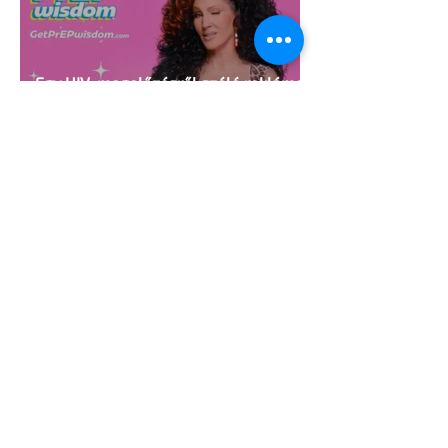
Egy HIV-megelőzésről szóló reklámon
akadtak ki konzervatívok az Egyesült
Államokban
5 perc olvasás
A cruising alaprajza - Építészeti
irányelvek a vágy maximalizálására
1 perc olvasás