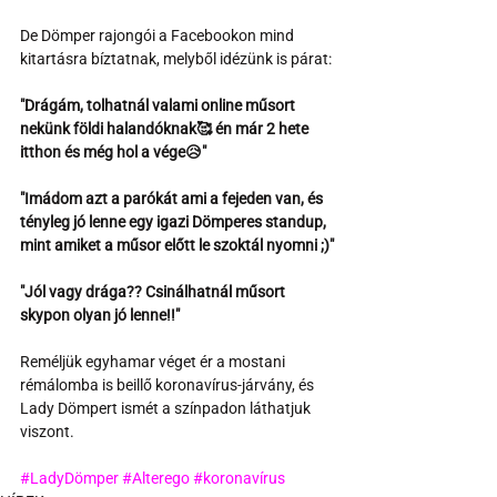
De Dömper rajongói a Facebookon mind 
kitartásra bíztatnak, melyből idézünk is párat:
"Drágám, tolhatnál valami online műsort 
nekünk földi halandóknak🥰 én már 2 hete 
itthon és még hol a vége😥"
"Imádom azt a parókát ami a fejeden van, és 
tényleg jó lenne egy igazi Dömperes standup, 
mint amiket a műsor előtt le szoktál nyomni ;)"
"Jól vagy drága?? Csinálhatnál műsort 
skypon olyan jó lenne!!"
Reméljük egyhamar véget ér a mostani 
rémálomba is beillő koronavírus-járvány, és 
Lady Dömpert ismét a színpadon láthatjuk 
viszont.
#LadyDömper
#Alterego
#koronavírus