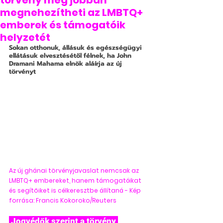
törvény még jobban
megnehezítheti az LMBTQ+
emberek és támogatóik
helyzetét
Sokan otthonuk, állásuk és egészségügyi 
ellátásuk elvesztésétől félnek, ha John 
Dramani Mahama elnök aláírja az új 
törvényt
Az új ghánai törvényjavaslat nemcsak az 
LMBTQ+ embereket, hanem támogatóikat 
és segítőiket is célkeresztbe állítaná - Kép 
forrása: Francis Kokoroko/Reuters
 Jogvédők szerint a törvény 