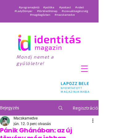
#programajánló
#politika
#podcast
#videó
#LadyDömper
#történetihónap
#szexuálisegészség
#magdiagőzben
#macskamedve
Mondj nemet a
gyűlöletre!
LAPOZZ BELE
NYOMTATOTT
MAGAZINJAINKBA
Regisztráció
Bejegyzés
Macskamedve
jún. 12.
3 perc olvasás
Pánik Ghánában: az új