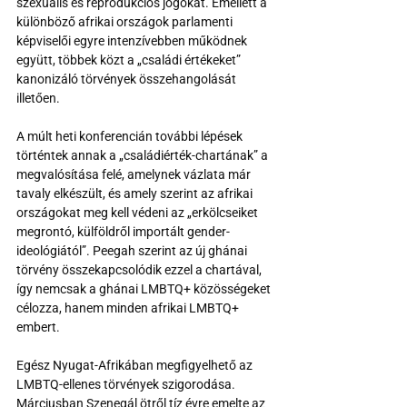
szexuális és reprodukciós jogokat. Emellett a 
különböző afrikai országok parlamenti 
képviselői egyre intenzívebben működnek 
együtt, többek közt a „családi értékeket” 
kanonizáló törvények összehangolását 
illetően.
A múlt heti konferencián további lépések 
történtek annak a „családiérték-chartának” a 
megvalósítása felé, amelynek vázlata már 
tavaly elkészült, és amely szerint az afrikai 
országokat meg kell védeni az „erkölcseiket 
megrontó, külföldről importált gender-
ideológiától”. Peegah szerint az új ghánai 
törvény összekapcsolódik ezzel a chartával, 
így nemcsak a ghánai LMBTQ+ közösségeket 
célozza, hanem minden afrikai LMBTQ+ 
embert.
Egész Nyugat-Afrikában megfigyelhető az 
LMBTQ-ellenes törvények szigorodása. 
Márciusban Szenegál ötről tíz évre emelte az 