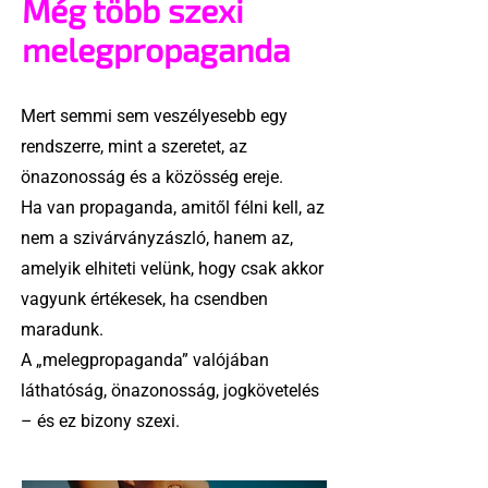
Még több szexi
melegpropaganda
Mert semmi sem veszélyesebb egy
rendszerre, mint a szeretet, az
önazonosság és a közösség ereje.
Ha van propaganda, amitől félni kell, az
nem a szivárványzászló, hanem az,
amelyik elhiteti velünk, hogy csak akkor
vagyunk értékesek, ha csendben
maradunk.
A „melegpropaganda” valójában
láthatóság, önazonosság, jogkövetelés
– és ez bizony szexi.