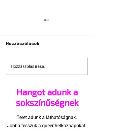
Hozzászólások
Hozzászólás írása...
Dél-Afrika: Queer
Ghánában n
emberek akik az
várható a
életüket kockáztatják
homoszexuali
Hangot adunk a
dekriminalizá
sokszínűségnek
Teret adunk a láthatóságnak.
Jobbá tesszük a queer hétköznapokat.