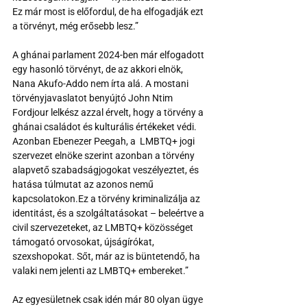
Ez már most is előfordul, de ha elfogadják ezt 
a törvényt, még erősebb lesz.”
A ghánai parlament 2024-ben már elfogadott 
egy hasonló törvényt, de az akkori elnök, 
Nana Akufo-Addo nem írta alá. A mostani 
törvényjavaslatot benyújtó John Ntim 
Fordjour lelkész azzal érvelt, hogy a törvény a 
ghánai családot és kulturális értékeket védi. 
Azonban Ebenezer 
Peegah, a  LMBTQ+ jogi 
szervezet elnöke szerint azonban a törvény 
alapvető szabadságjogokat veszélyeztet, és 
hatása túlmutat az azonos nemű 
kapcsolatokon.Ez a törvény kriminalizálja az 
identitást, és a szolgáltatásokat – beleértve a 
civil szervezeteket, az LMBTQ+ közösséget 
támogató orvosokat, újságírókat, 
szexshopokat. Sőt, már az is büntetendő, ha 
valaki nem jelenti az LMBTQ+ embereket.”
Az egyesületnek csak idén már 80 olyan ügye 