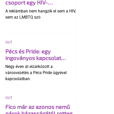
csoport egy HIV-
megelőzésről szóló
A reklámban nem hangzik el sem a HIV,
reklámon
sem az LMBTQ szó
OUT
Pécs és Pride: egy
ingoványos kapcsolat
története
Négy éven át elzárkózott a
városvezetés a Pécs Pride ügyével
kapcsolatban.
OUT
Fico már az azonos nemű
párok házasságától retteg