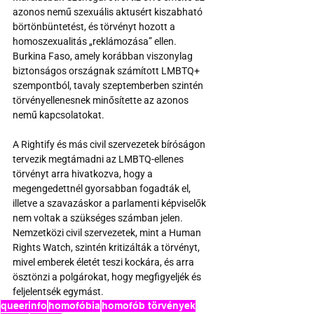
azonos nemű szexuális aktusért kiszabható 
börtönbüntetést, és törvényt hozott a 
homoszexualitás „reklámozása” ellen. 
Burkina Faso, amely korábban viszonylag 
biztonságos országnak számított LMBTQ+ 
szempontból, tavaly szeptemberben szintén 
törvényellenesnek minősítette az azonos 
nemű kapcsolatokat.
A Rightify és más civil szervezetek bíróságon 
tervezik megtámadni az LMBTQ-ellenes 
törvényt arra hivatkozva, hogy a 
megengedettnél gyorsabban fogadták el, 
illetve a szavazáskor a parlamenti képviselők 
nem voltak a szükséges számban jelen. 
Nemzetközi civil szervezetek, mint a Human 
Rights Watch, szintén kritizálták a törvényt, 
mivel emberek életét teszi kockára, és arra 
ösztönzi a polgárokat, hogy megfigyeljék és 
feljelentsék egymást.
queerinfo
homofóbia
homofób törvények