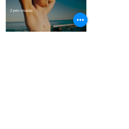
2 perc olvasás
A mellrákszűrésről senki sem beszél a
mellkasi műtétek után - pedig kellene
1 perc olvasás
Támogathatsz és ajánlhatsz: te is
részt vehetsz a Pécs Pride
megvalósításában
1 perc olvasás