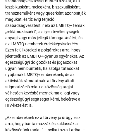
szabadságvesztéssel bünteti azokat, akik 
leszbikusként, melegként, biszexuálisként, 
transzneműként vagy queerként azonosítják 
magukat, és tíz évig terjedő 
szabadságvesztést ír elő az LMBTQ+ témák 
„reklámozásáért”, az ilyen tevékenységek 
anyagi vagy más jellegű támogatásáért, és 
az LMBTQ+ emberek érdekképviseletéért. 
Ezen felül kötelezi a polgárokat arra, hogy 
jelentsék az LMBTQ+-gyanús egyéneket. Az 
egészségügyi dolgozókat és jogászokat 
ugyan nem büntetik, ha szolgáltatásokat 
nyújtanak LMBTQ+ embereknek, de az 
aktivisták rámutatnak: a törvény általi 
stigmatizáció miatt a közösség tagjai 
vélhetően kevésbé mernek majd jogi vagy 
egészségügyi segítséget kérni, beleértve a 
HIV-kezelést is.
„Az embereknek ez a törvény jó ürügy lesz 
arra, hogy bántalmazzák és zaklassák a 
közösségünk tagjait” – nyilatkozta Lariba. – 