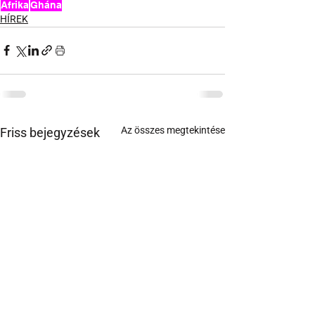
Afrika
Ghána
HÍREK
Az összes megtekintése
Friss bejegyzések