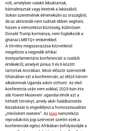
volt, amelyben valakit lebuktattak, 
bántalmaztak vagy kitettek a lakásából. 
Sokan szeretnének elmenekülni az országból, 
de az aktivisták nem tudnak ebben segíteni, 
hiszen a nemzetközi közösség, különösen 
Donald Trump kormánya, nem foglalkozik a 
ghánai LMBTQ+ emberekkel.
A törvény megszavazása közvetlenül 
megelőzte a negyedik afrikai 
interparlamentáris konferenciát a családi 
értékekről, amelyet június 3 és 6 között 
tartottak Accrában. Most először szervezték 
Ghánában ezt a konferenciát, az előző három 
alkalomnak Uganda adott otthont. Az első 
konferencia után nem sokkal, 2023-ban írta 
alá Yoweri Museveni  ugandai elnök azt a 
hírhedt törvényt, amely akár halálbüntetés 
kiszabását is engedélyezi a homoszexualitás 
„minősített eseteire”. Az 
Ipas
 nemzetközi 
reprodukciós jogi szervezet szerint ezek a 
konferenciák egész Afrikában befolyásolják a 