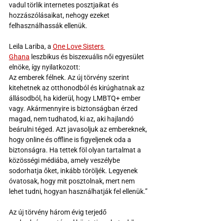
vadul törlik internetes posztjaikat és 
hozzászólásaikat, nehogy ezeket 
felhasználhassák ellenük.
Leila Lariba, a 
One Love Sisters 
Ghana
 leszbikus és biszexuális női egyesület 
elnöke, így nyilatkozott:
Az emberek félnek. Az új törvény szerint 
kitehetnek az otthonodból és kirúghatnak az 
állásodból, ha kiderül, hogy LMBTQ+ ember 
vagy. Akármennyire is biztonságban érzed 
magad, nem tudhatod, ki az, aki hajlandó 
beárulni téged. Azt javasoljuk az embereknek, 
hogy online és offline is figyeljenek oda a 
biztonságra. Ha tettek föl olyan tartalmat a 
közösségi médiába, amely veszélybe 
sodorhatja őket, inkább töröljék. Legyenek 
óvatosak, hogy mit posztolnak, mert nem 
lehet tudni, hogyan használhatják fel ellenük.”
Az új törvény három évig terjedő 